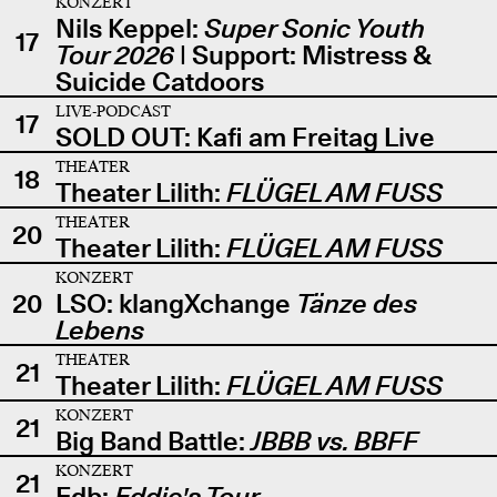
KONZERT
Nils Keppel:
Super Sonic Youth
17
Tour 2026
| Support: Mistress &
Suicide Catdoors
LIVE-PODCAST
17
SOLD OUT: Kafi am Freitag Live
THEATER
18
Theater Lilith:
FLÜGEL AM FUSS
THEATER
20
Theater Lilith:
FLÜGEL AM FUSS
KONZERT
20
LSO: klangXchange
Tänze des
Lebens
THEATER
21
Theater Lilith:
FLÜGEL AM FUSS
KONZERT
21
Big Band Battle:
JBBB vs. BBFF
KONZERT
21
Edb:
Eddie's Tour