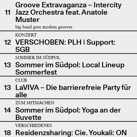
Groove Extravaganza – Intercity
11
Jazz Orchestra feat. Anatole
Muster
big band goes modern grooves
KONZERT
12
VERSCHOBEN: PLH | Support:
SGB
SOMMER IM SÜDPOL
13
Sommer im Südpol: Local Lineup
Sommerfest
CLUB
13
LaVIVA – Die barrierefreie Party für
alle
ZUM MITMACHEN
14
Sommer im Südpol: Yoga an der
Buvette
VERSCHIEDENES
18
Residenzsharing: Cie. Youkali: ON