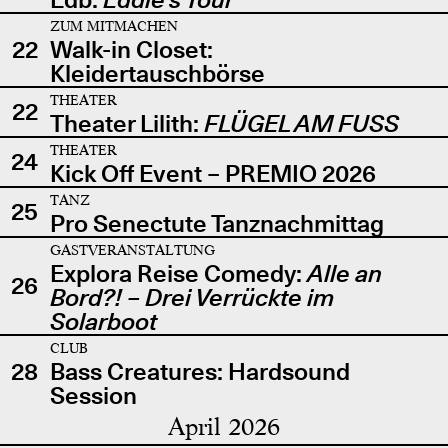
ZUM MITMACHEN
22
Walk-in Closet:
Kleidertauschbörse
THEATER
22
Theater Lilith:
FLÜGEL AM FUSS
THEATER
24
Kick Off Event – PREMIO 2026
TANZ
25
Pro Senectute Tanznachmittag
GASTVERANSTALTUNG
Explora Reise Comedy:
Alle an
26
Bord?! – Drei Verrückte im
Solarboot
CLUB
28
Bass Creatures: Hardsound
Session
April 2026