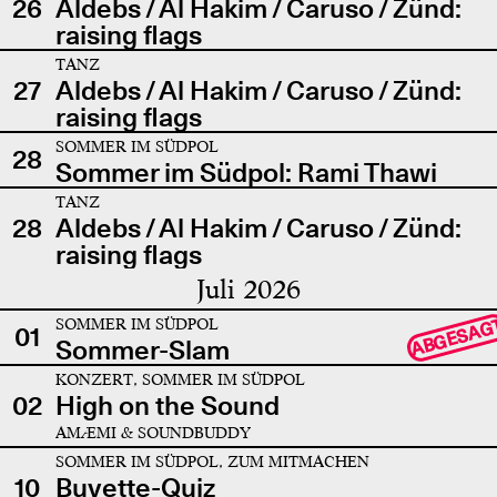
26
Aldebs / Al Hakim / Caruso / Zünd:
raising flags
TANZ
27
Aldebs / Al Hakim / Caruso / Zünd:
raising flags
SOMMER IM SÜDPOL
28
Sommer im Südpol: Rami Thawi
TANZ
28
Aldebs / Al Hakim / Caruso / Zünd:
raising flags
Juli 2026
SOMMER IM SÜDPOL
ABGESAG
01
Sommer-Slam
KONZERT, SOMMER IM SÜDPOL
02
High on the Sound
AMÆMI & SOUNDBUDDY
SOMMER IM SÜDPOL, ZUM MITMACHEN
10
Buvette-Quiz