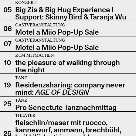
KONZERT
05
Big Zis & Big Hug Experience |
Support: Skinny Bird & Taranja Wu
GASTVERANSTALTUNG
06
Motel a Miio Pop-Up Sale
GASTVERANSTALTUNG
07
Motel a Miio Pop-Up Sale
ZUM MITMACHEN
10
the pleasure of walking through
the night
TANZ
19
Residenzsharing: company never
mind:
AGE OF DESIGN
TANZ
25
Pro Senectute Tanznachmittag
THEATER
fleischlin/meser mit ruocco,
kannewurf, ammann, brechbühl,
25