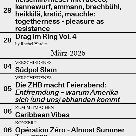
kannewurf, ammann, brechbühl,
28
heikkilä, krstić, mauchle:
togetherness - pleasure as
resistance
Drag im Ring Vol. 4
28
by Rachel Harder
März 2026
VERSCHIEDENES
04
Südpol Slam
VERSCHIEDENES
Die ZHB macht Feierabend:
05
Entfremdung – warum Amerika
sich (und uns) abhanden kommt
ZUM MITMACHEN
06
Caribbean Vibes
KONZERT
06
Opération Zéro - Almost Summer