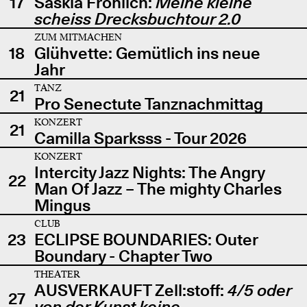
17
Saskia Fröhlich:
Meine kleine
scheiss Drecksbuchtour 2.0
ZUM MITMACHEN
18
Glühvette: Gemütlich ins neue
Jahr
TANZ
21
Pro Senectute Tanznachmittag
KONZERT
21
Camilla Sparksss - Tour 2026
KONZERT
Intercity Jazz Nights: The Angry
22
Man Of Jazz – The mighty Charles
Mingus
CLUB
23
ECLIPSE BOUNDARIES: Outer
Boundary - Chapter Two
THEATER
AUSVERKAUFT Zell:stoff:
4/5 oder
27
von der Kunst keine