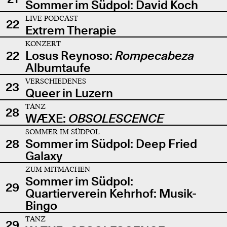
Sommer im Südpol: David Koch
LIVE-PODCAST
22
Extrem Therapie
KONZERT
22
Losus Reynoso:
Rompecabeza
Albumtaufe
VERSCHIEDENES
23
Queer in Luzern
TANZ
28
WÆXE:
OBSOLESCENCE
SOMMER IM SÜDPOL
28
Sommer im Südpol: Deep Fried
Galaxy
ZUM MITMACHEN
Sommer im Südpol:
29
Quartierverein Kehrhof: Musik-
Bingo
TANZ
29