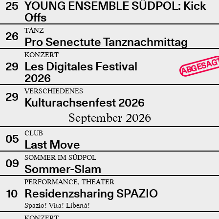
25
YOUNG ENSEMBLE SÜDPOL: Kick
Offs
TANZ
26
Pro Senectute Tanznachmittag
KONZERT
ABGESAG
29
Les Digitales Festival
2026
VERSCHIEDENES
29
Kulturachsenfest 2026
September 2026
CLUB
05
Last Move
SOMMER IM SÜDPOL
09
Sommer-Slam
PERFORMANCE, THEATER
10
Residenzsharing SPAZIO
Spazio! Vita! Libertà!
KONZERT