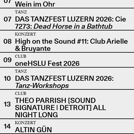
07
Wein im Ohr
TANZ
07
DAS TANZFEST LUZERN 2026: Cie
7273:
Dead Horse in a Bathtub
KONZERT
08
High on the Sound #11: Club Arielle
& Bruyante
CLUB
09
oneHSLU Fest 2026
TANZ
10
DAS TANZFEST LUZERN 2026:
Tanz-Workshops
CLUB
THEO PARRISH [SOUND
13
SIGNATURE | DETROIT] ALL
NIGHT LONG
KONZERT
14
ALTIN GÜN