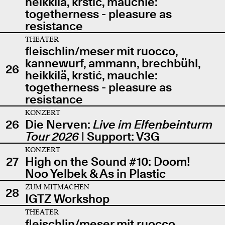
heikkilä, krstić, mauchle:
togetherness - pleasure as
resistance
THEATER
fleischlin/meser mit ruocco,
kannewurf, ammann, brechbühl,
26
heikkilä, krstić, mauchle:
togetherness - pleasure as
resistance
KONZERT
26
Die Nerven:
Live im Elfenbeinturm
Tour 2026
| Support: V3G
KONZERT
27
High on the Sound #10: Doom!
Noo Yelbek & As in Plastic
ZUM MITMACHEN
28
IGTZ Workshop
THEATER
fleischlin/meser mit ruocco,