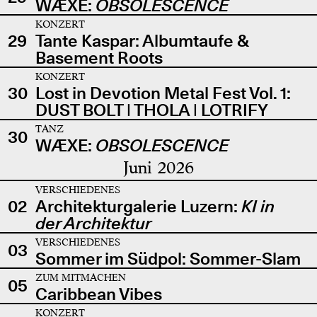
WÆXE:
OBSOLESCENCE
KONZERT
29
Tante Kaspar: Albumtaufe &
Basement Roots
KONZERT
30
Lost in Devotion Metal Fest Vol. 1:
DUST BOLT | THOLA | LOTRIFY
TANZ
30
WÆXE:
OBSOLESCENCE
Juni 2026
VERSCHIEDENES
02
Architekturgalerie Luzern:
KI in
der Architektur
VERSCHIEDENES
03
Sommer im Südpol: Sommer-Slam
ZUM MITMACHEN
05
Caribbean Vibes
KONZERT