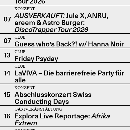
Tour 2026
KONZERT
AUSVERKAUFT:
Jule X, ANRU,
07
areem & Astro Burger:
DiscoTrapper Tour 2026
CLUB
07
Guess who's Back?! w/ Hanna Noir
CLUB
13
Friday Psyday
CLUB
14
LaVIVA – Die barrierefreie Party für
alle
KONZERT
15
Abschlusskonzert Swiss
Conducting Days
GASTVERANSTALTUNG
16
Explora Live Reportage:
Afrika
Extrem