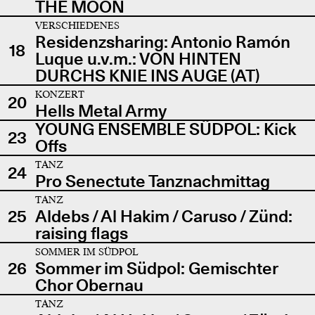
THE MOON
VERSCHIEDENES
Residenzsharing: Antonio Ramón
18
Luque u.v.m.: VON HINTEN
DURCHS KNIE INS AUGE (AT)
KONZERT
20
Hells Metal Army
YOUNG ENSEMBLE SÜDPOL: Kick
23
Offs
TANZ
24
Pro Senectute Tanznachmittag
TANZ
25
Aldebs / Al Hakim / Caruso / Zünd:
raising flags
SOMMER IM SÜDPOL
26
Sommer im Südpol: Gemischter
Chor Obernau
TANZ