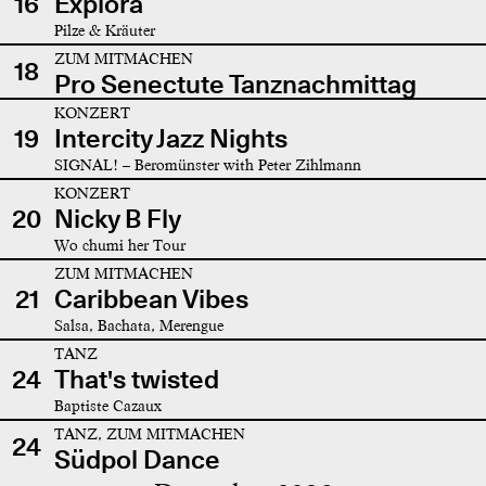
16
Explora
Pilze & Kräuter
ZUM MITMACHEN
18
Pro Senectute Tanznachmittag
KONZERT
19
Intercity Jazz Nights
SIGNAL! – Beromünster with Peter Zihlmann
KONZERT
20
Nicky B Fly
Wo chumi her Tour
ZUM MITMACHEN
21
Caribbean Vibes
Salsa, Bachata, Merengue
TANZ
24
That's twisted
Baptiste Cazaux
TANZ, ZUM MITMACHEN
24
Südpol Dance