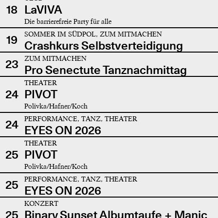
18
LaVIVA
Die barrierefreie Party für alle
SOMMER IM SÜDPOL, ZUM MITMACHEN
19
Crashkurs Selbstverteidigung
ZUM MITMACHEN
23
Pro Senectute Tanznachmittag
THEATER
24
PIVOT
Polivka/Hafner/Koch
PERFORMANCE, TANZ, THEATER
24
EYES ON 2026
THEATER
25
PIVOT
Polivka/Hafner/Koch
PERFORMANCE, TANZ, THEATER
25
EYES ON 2026
KONZERT
25
Binary Sunset Albumtaufe + Manic