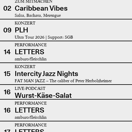
ZUM MITMACHEN
02
Caribbean Vibes
Salsa, Bachata, Merengue
KONZERT
09
PLH
Ultra Tour 2026 | Support: SGB
PERFORMANCE
14
LETTERS
amburo/fleischlin
KONZERT
15
Intercity Jazz Nights
FAT MAN JAZZ – The caliber of Peter Herbolzheimer
LIVE-PODCAST
16
Wurst-Käse-Salat
PERFORMANCE
16
LETTERS
amburo/fleischlin
PERFORMANCE
17
LETTERS