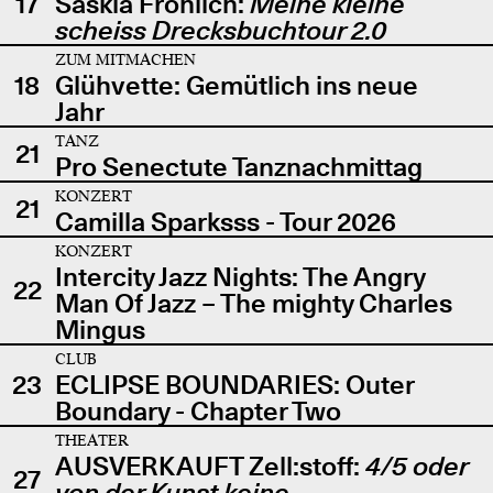
17
Saskia Fröhlich:
Meine kleine
scheiss Drecksbuchtour 2.0
ZUM MITMACHEN
18
Glühvette: Gemütlich ins neue
Jahr
TANZ
21
Pro Senectute Tanznachmittag
KONZERT
21
Camilla Sparksss - Tour 2026
KONZERT
Intercity Jazz Nights: The Angry
22
Man Of Jazz – The mighty Charles
Mingus
CLUB
23
ECLIPSE BOUNDARIES: Outer
Boundary - Chapter Two
THEATER
AUSVERKAUFT Zell:stoff:
4/5 oder
27
von der Kunst keine