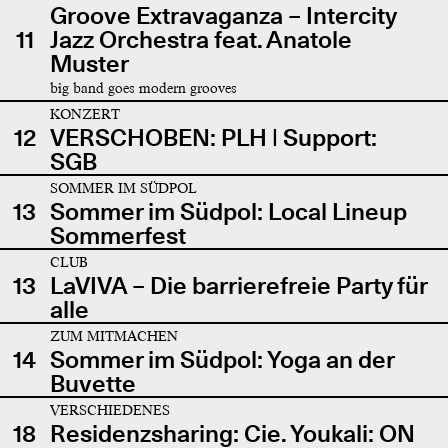
Groove Extravaganza – Intercity
11
Jazz Orchestra feat. Anatole
Muster
big band goes modern grooves
KONZERT
12
VERSCHOBEN: PLH | Support:
SGB
SOMMER IM SÜDPOL
13
Sommer im Südpol: Local Lineup
Sommerfest
CLUB
13
LaVIVA – Die barrierefreie Party für
alle
ZUM MITMACHEN
14
Sommer im Südpol: Yoga an der
Buvette
VERSCHIEDENES
18
Residenzsharing: Cie. Youkali: ON