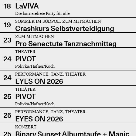
18
LaVIVA
Die barrierefreie Party für alle
SOMMER IM SÜDPOL, ZUM MITMACHEN
19
Crashkurs Selbstverteidigung
ZUM MITMACHEN
23
Pro Senectute Tanznachmittag
THEATER
24
PIVOT
Polivka/Hafner/Koch
PERFORMANCE, TANZ, THEATER
24
EYES ON 2026
THEATER
25
PIVOT
Polivka/Hafner/Koch
PERFORMANCE, TANZ, THEATER
25
EYES ON 2026
KONZERT
25
Binary Sunset Albumtaufe + Manic