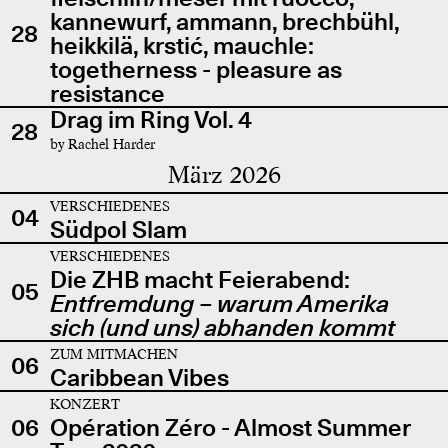
kannewurf, ammann, brechbühl,
28
heikkilä, krstić, mauchle:
togetherness - pleasure as
resistance
Drag im Ring Vol. 4
28
by Rachel Harder
März 2026
VERSCHIEDENES
04
Südpol Slam
VERSCHIEDENES
Die ZHB macht Feierabend:
05
Entfremdung – warum Amerika
sich (und uns) abhanden kommt
ZUM MITMACHEN
06
Caribbean Vibes
KONZERT
06
Opération Zéro - Almost Summer