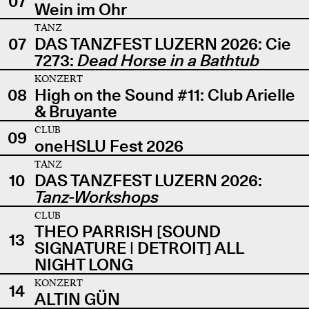
07
Wein im Ohr
TANZ
07
DAS TANZFEST LUZERN 2026: Cie
7273:
Dead Horse in a Bathtub
KONZERT
08
High on the Sound #11: Club Arielle
& Bruyante
CLUB
09
oneHSLU Fest 2026
TANZ
10
DAS TANZFEST LUZERN 2026:
Tanz-Workshops
CLUB
THEO PARRISH [SOUND
13
SIGNATURE | DETROIT] ALL
NIGHT LONG
KONZERT
14
ALTIN GÜN