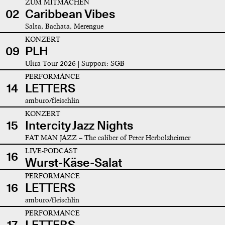
ZUM MITMACHEN
02
Caribbean Vibes
Salsa, Bachata, Merengue
KONZERT
09
PLH
Ultra Tour 2026 | Support: SGB
PERFORMANCE
14
LETTERS
amburo/fleischlin
KONZERT
15
Intercity Jazz Nights
FAT MAN JAZZ – The caliber of Peter Herbolzheimer
LIVE-PODCAST
16
Wurst-Käse-Salat
PERFORMANCE
16
LETTERS
amburo/fleischlin
PERFORMANCE
17
LETTERS