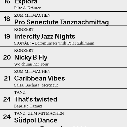
16
Explora
Pilze & Kräuter
ZUM MITMACHEN
18
Pro Senectute Tanznachmittag
KONZERT
19
Intercity Jazz Nights
SIGNAL! – Beromünster with Peter Zihlmann
KONZERT
20
Nicky B Fly
Wo chumi her Tour
ZUM MITMACHEN
21
Caribbean Vibes
Salsa, Bachata, Merengue
TANZ
24
That's twisted
Baptiste Cazaux
TANZ, ZUM MITMACHEN
24
Südpol Dance