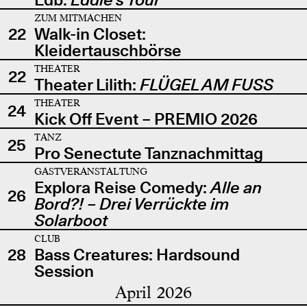
ZUM MITMACHEN
22
Walk-in Closet:
Kleidertauschbörse
THEATER
22
Theater Lilith:
FLÜGEL AM FUSS
THEATER
24
Kick Off Event – PREMIO 2026
TANZ
25
Pro Senectute Tanznachmittag
GASTVERANSTALTUNG
Explora Reise Comedy:
Alle an
26
Bord?! – Drei Verrückte im
Solarboot
CLUB
28
Bass Creatures: Hardsound
Session
April 2026