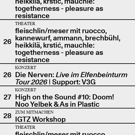
heikkilä, krstić, mauchle:
togetherness - pleasure as
resistance
THEATER
fleischlin/meser mit ruocco,
kannewurf, ammann, brechbühl,
26
heikkilä, krstić, mauchle:
togetherness - pleasure as
resistance
KONZERT
26
Die Nerven:
Live im Elfenbeinturm
Tour 2026
| Support: V3G
KONZERT
27
High on the Sound #10: Doom!
Noo Yelbek & As in Plastic
ZUM MITMACHEN
28
IGTZ Workshop
THEATER
fleischlin/meser mit ruocco,