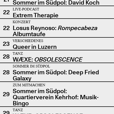
Sommer im Südpol: David Koch
LIVE-PODCAST
22
Extrem Therapie
KONZERT
22
Losus Reynoso:
Rompecabeza
Albumtaufe
VERSCHIEDENES
23
Queer in Luzern
TANZ
28
WÆXE:
OBSOLESCENCE
SOMMER IM SÜDPOL
28
Sommer im Südpol: Deep Fried
Galaxy
ZUM MITMACHEN
Sommer im Südpol:
29
Quartierverein Kehrhof: Musik-
Bingo
TANZ
29