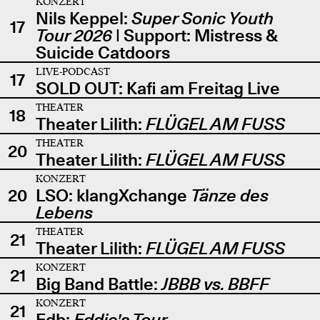
KONZERT
Nils Keppel:
Super Sonic Youth
17
Tour 2026
| Support: Mistress &
Suicide Catdoors
LIVE-PODCAST
17
SOLD OUT: Kafi am Freitag Live
THEATER
18
Theater Lilith:
FLÜGEL AM FUSS
THEATER
20
Theater Lilith:
FLÜGEL AM FUSS
KONZERT
20
LSO: klangXchange
Tänze des
Lebens
THEATER
21
Theater Lilith:
FLÜGEL AM FUSS
KONZERT
21
Big Band Battle:
JBBB vs. BBFF
KONZERT
21
Edb:
Eddie's Tour