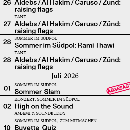
26
Aldebs / Al Hakim / Caruso / Zünd:
raising flags
TANZ
27
Aldebs / Al Hakim / Caruso / Zünd:
raising flags
SOMMER IM SÜDPOL
28
Sommer im Südpol: Rami Thawi
TANZ
28
Aldebs / Al Hakim / Caruso / Zünd:
raising flags
Juli 2026
SOMMER IM SÜDPOL
ABGESAG
01
Sommer-Slam
KONZERT, SOMMER IM SÜDPOL
02
High on the Sound
AMÆMI & SOUNDBUDDY
SOMMER IM SÜDPOL, ZUM MITMACHEN
10
Buvette-Quiz