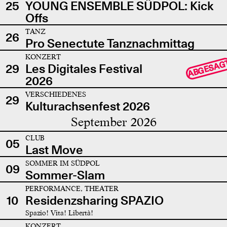
25
YOUNG ENSEMBLE SÜDPOL: Kick
Offs
TANZ
26
Pro Senectute Tanznachmittag
KONZERT
ABGESAG
29
Les Digitales Festival
2026
VERSCHIEDENES
29
Kulturachsenfest 2026
September 2026
CLUB
05
Last Move
SOMMER IM SÜDPOL
09
Sommer-Slam
PERFORMANCE, THEATER
10
Residenzsharing SPAZIO
Spazio! Vita! Libertà!
KONZERT