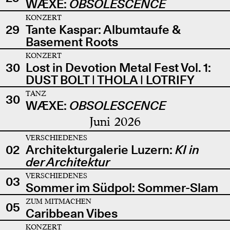
WÆXE:
OBSOLESCENCE
KONZERT
29
Tante Kaspar: Albumtaufe &
Basement Roots
KONZERT
30
Lost in Devotion Metal Fest Vol. 1:
DUST BOLT | THOLA | LOTRIFY
TANZ
30
WÆXE:
OBSOLESCENCE
Juni 2026
VERSCHIEDENES
02
Architekturgalerie Luzern:
KI in
der Architektur
VERSCHIEDENES
03
Sommer im Südpol: Sommer-Slam
ZUM MITMACHEN
05
Caribbean Vibes
KONZERT