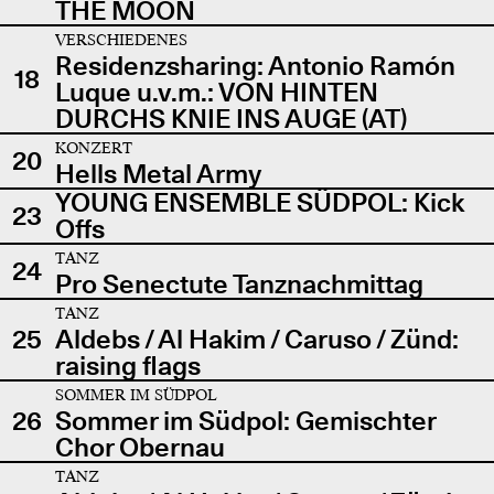
THE MOON
VERSCHIEDENES
Residenzsharing: Antonio Ramón
18
Luque u.v.m.: VON HINTEN
DURCHS KNIE INS AUGE (AT)
KONZERT
20
Hells Metal Army
YOUNG ENSEMBLE SÜDPOL: Kick
23
Offs
TANZ
24
Pro Senectute Tanznachmittag
TANZ
25
Aldebs / Al Hakim / Caruso / Zünd:
raising flags
SOMMER IM SÜDPOL
26
Sommer im Südpol: Gemischter
Chor Obernau
TANZ