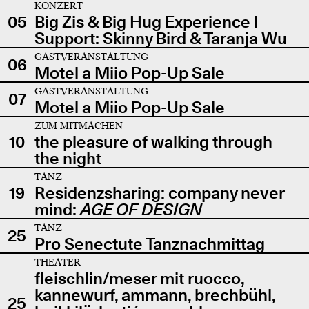
KONZERT
05
Big Zis & Big Hug Experience |
Support: Skinny Bird & Taranja Wu
GASTVERANSTALTUNG
06
Motel a Miio Pop-Up Sale
GASTVERANSTALTUNG
07
Motel a Miio Pop-Up Sale
ZUM MITMACHEN
10
the pleasure of walking through
the night
TANZ
19
Residenzsharing: company never
mind:
AGE OF DESIGN
TANZ
25
Pro Senectute Tanznachmittag
THEATER
fleischlin/meser mit ruocco,
kannewurf, ammann, brechbühl,
25