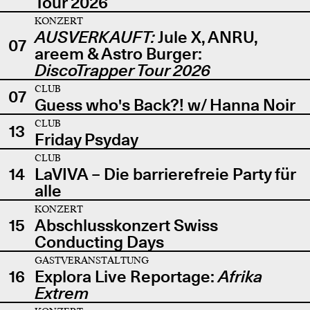
Tour 2026
KONZERT
AUSVERKAUFT:
Jule X, ANRU,
07
areem & Astro Burger:
DiscoTrapper Tour 2026
CLUB
07
Guess who's Back?! w/ Hanna Noir
CLUB
13
Friday Psyday
CLUB
14
LaVIVA – Die barrierefreie Party für
alle
KONZERT
15
Abschlusskonzert Swiss
Conducting Days
GASTVERANSTALTUNG
16
Explora Live Reportage:
Afrika
Extrem