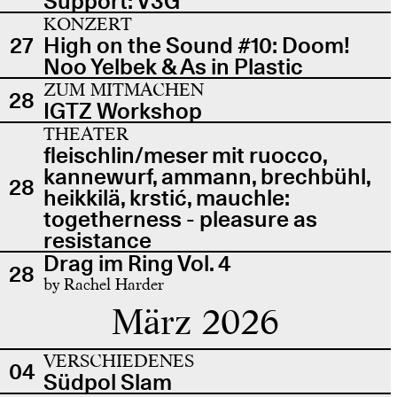
Support: V3G
KONZERT
27
High on the Sound #10: Doom!
Noo Yelbek & As in Plastic
ZUM MITMACHEN
28
IGTZ Workshop
THEATER
fleischlin/meser mit ruocco,
kannewurf, ammann, brechbühl,
28
heikkilä, krstić, mauchle:
togetherness - pleasure as
resistance
Drag im Ring Vol. 4
28
by Rachel Harder
März 2026
VERSCHIEDENES
04
Südpol Slam