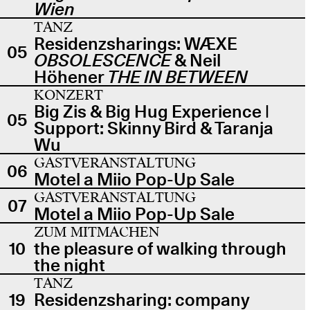
Wien
TANZ
Residenzsharings: WÆXE
05
OBSOLESCENCE
& Neil
Höhener
THE IN BETWEEN
KONZERT
Big Zis & Big Hug Experience |
05
Support: Skinny Bird & Taranja
Wu
GASTVERANSTALTUNG
06
Motel a Miio Pop-Up Sale
GASTVERANSTALTUNG
07
Motel a Miio Pop-Up Sale
ZUM MITMACHEN
10
the pleasure of walking through
the night
TANZ
19
Residenzsharing: company