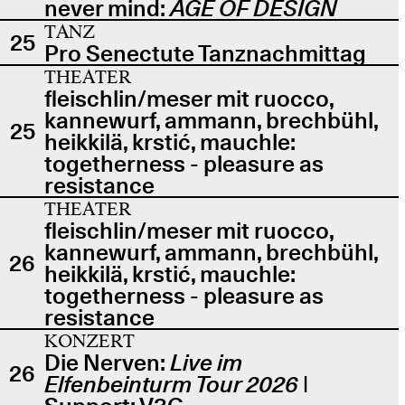
never mind:
AGE OF DESIGN
TANZ
25
Pro Senectute Tanznachmittag
THEATER
fleischlin/meser mit ruocco,
kannewurf, ammann, brechbühl,
25
heikkilä, krstić, mauchle:
togetherness - pleasure as
resistance
THEATER
fleischlin/meser mit ruocco,
kannewurf, ammann, brechbühl,
26
heikkilä, krstić, mauchle:
togetherness - pleasure as
resistance
KONZERT
Die Nerven:
Live im
26
Elfenbeinturm Tour 2026
|