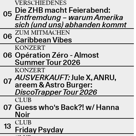
VERSCHIEDENES
Die ZHB macht Feierabend:
05
Entfremdung – warum Amerika
sich (und uns) abhanden kommt
ZUM MITMACHEN
06
Caribbean Vibes
KONZERT
06
Opération Zéro - Almost
Summer Tour 2026
KONZERT
AUSVERKAUFT:
Jule X, ANRU,
07
areem & Astro Burger:
DiscoTrapper Tour 2026
CLUB
07
Guess who's Back?! w/ Hanna
Noir
CLUB
13
Friday Psyday