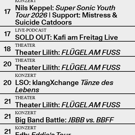
KONZERT
Nils Keppel:
Super Sonic Youth
17
Tour 2026
| Support: Mistress &
Suicide Catdoors
LIVE-PODCAST
17
SOLD OUT: Kafi am Freitag Live
THEATER
18
Theater Lilith:
FLÜGEL AM FUSS
THEATER
20
Theater Lilith:
FLÜGEL AM FUSS
KONZERT
20
LSO: klangXchange
Tänze des
Lebens
THEATER
21
Theater Lilith:
FLÜGEL AM FUSS
KONZERT
21
Big Band Battle:
JBBB vs. BBFF
KONZERT
21
Edb:
Eddie's Tour