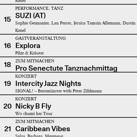
Kenel
PERFORMANCE, TANZ
SUZI (AT)
15
Sophie Germanier, Lan Perces, Jessica Tamsin Allemann, Dustin
Kenel
GASTVERANSTALTUNG
16
Explora
Pilze & Kräuter
ZUM MITMACHEN
18
Pro Senectute Tanznachmittag
KONZERT
19
Intercity Jazz Nights
SIGNAL! – Beromünster with Peter Zihlmann
KONZERT
20
Nicky B Fly
Wo chumi her Tour
ZUM MITMACHEN
21
Caribbean Vibes
Salsa, Bachata, Merengue