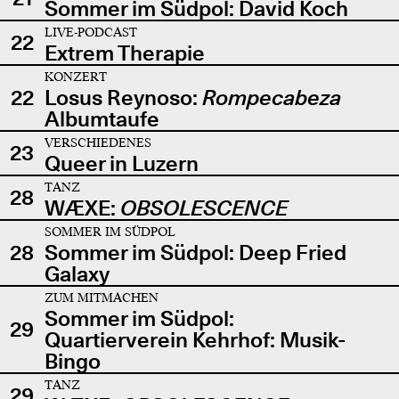
Sommer im Südpol: David Koch
LIVE-PODCAST
22
Extrem Therapie
KONZERT
22
Losus Reynoso:
Rompecabeza
Albumtaufe
VERSCHIEDENES
23
Queer in Luzern
TANZ
28
WÆXE:
OBSOLESCENCE
SOMMER IM SÜDPOL
28
Sommer im Südpol: Deep Fried
Galaxy
ZUM MITMACHEN
Sommer im Südpol:
29
Quartierverein Kehrhof: Musik-
Bingo
TANZ
29