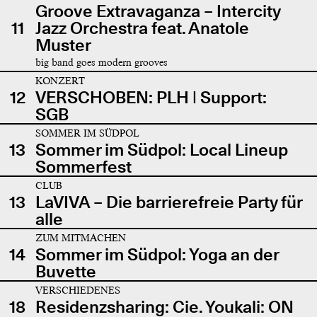
Groove Extravaganza – Intercity
11
Jazz Orchestra feat. Anatole
Muster
big band goes modern grooves
KONZERT
12
VERSCHOBEN: PLH | Support:
SGB
SOMMER IM SÜDPOL
13
Sommer im Südpol: Local Lineup
Sommerfest
CLUB
13
LaVIVA – Die barrierefreie Party für
alle
ZUM MITMACHEN
14
Sommer im Südpol: Yoga an der
Buvette
VERSCHIEDENES
18
Residenzsharing: Cie. Youkali: ON