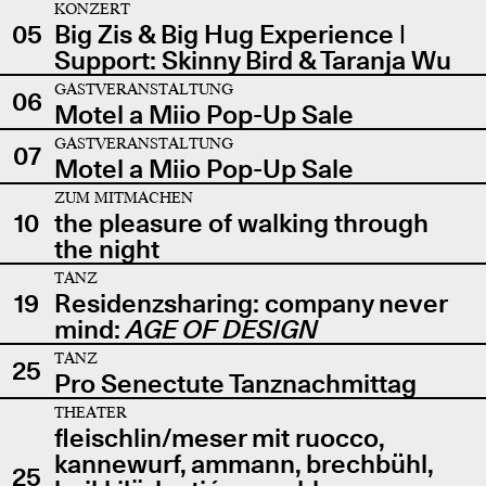
KONZERT
05
Big Zis & Big Hug Experience |
Support: Skinny Bird & Taranja Wu
GASTVERANSTALTUNG
06
Motel a Miio Pop-Up Sale
GASTVERANSTALTUNG
07
Motel a Miio Pop-Up Sale
ZUM MITMACHEN
10
the pleasure of walking through
the night
TANZ
19
Residenzsharing: company never
mind:
AGE OF DESIGN
TANZ
25
Pro Senectute Tanznachmittag
THEATER
fleischlin/meser mit ruocco,
kannewurf, ammann, brechbühl,
25