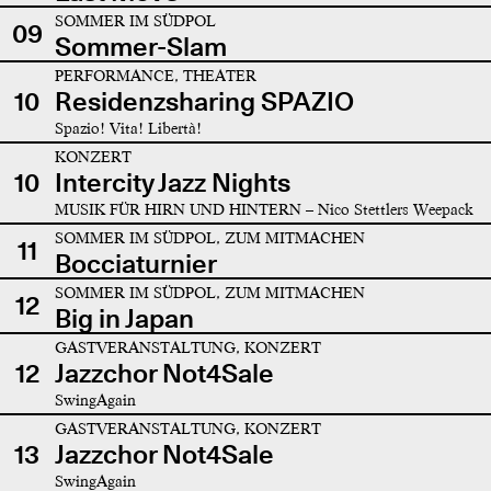
SOMMER IM SÜDPOL
09
Sommer-Slam
PERFORMANCE, THEATER
10
Residenzsharing SPAZIO
Spazio! Vita! Libertà!
KONZERT
10
Intercity Jazz Nights
MUSIK FÜR HIRN UND HINTERN – Nico Stettlers Weepack
SOMMER IM SÜDPOL, ZUM MITMACHEN
11
Bocciaturnier
SOMMER IM SÜDPOL, ZUM MITMACHEN
12
Big in Japan
GASTVERANSTALTUNG, KONZERT
12
Jazzchor Not4Sale
SwingAgain
GASTVERANSTALTUNG, KONZERT
13
Jazzchor Not4Sale
SwingAgain