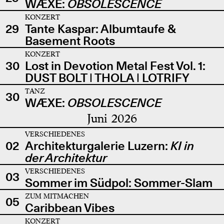
WÆXE:
OBSOLESCENCE
KONZERT
29
Tante Kaspar: Albumtaufe &
Basement Roots
KONZERT
30
Lost in Devotion Metal Fest Vol. 1:
DUST BOLT | THOLA | LOTRIFY
TANZ
30
WÆXE:
OBSOLESCENCE
Juni 2026
VERSCHIEDENES
02
Architekturgalerie Luzern:
KI in
der Architektur
VERSCHIEDENES
03
Sommer im Südpol: Sommer-Slam
ZUM MITMACHEN
05
Caribbean Vibes
KONZERT