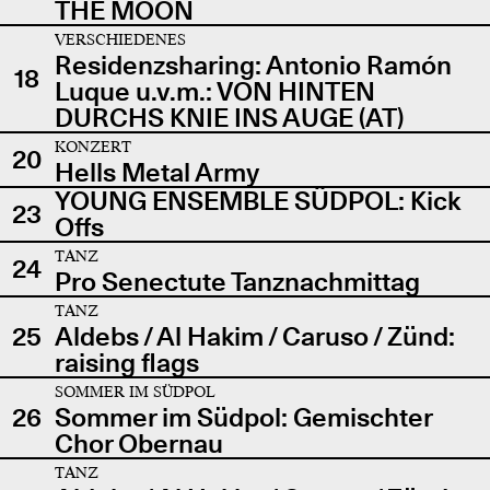
THE MOON
VERSCHIEDENES
Residenzsharing: Antonio Ramón
18
Luque u.v.m.: VON HINTEN
DURCHS KNIE INS AUGE (AT)
KONZERT
20
Hells Metal Army
YOUNG ENSEMBLE SÜDPOL: Kick
23
Offs
TANZ
24
Pro Senectute Tanznachmittag
TANZ
25
Aldebs / Al Hakim / Caruso / Zünd:
raising flags
SOMMER IM SÜDPOL
26
Sommer im Südpol: Gemischter
Chor Obernau
TANZ