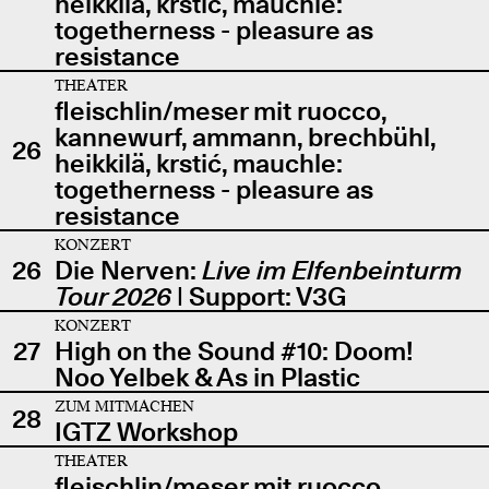
heikkilä, krstić, mauchle:
togetherness - pleasure as
resistance
THEATER
fleischlin/meser mit ruocco,
kannewurf, ammann, brechbühl,
26
heikkilä, krstić, mauchle:
togetherness - pleasure as
resistance
KONZERT
26
Die Nerven:
Live im Elfenbeinturm
Tour 2026
| Support: V3G
KONZERT
27
High on the Sound #10: Doom!
Noo Yelbek & As in Plastic
ZUM MITMACHEN
28
IGTZ Workshop
THEATER
fleischlin/meser mit ruocco,