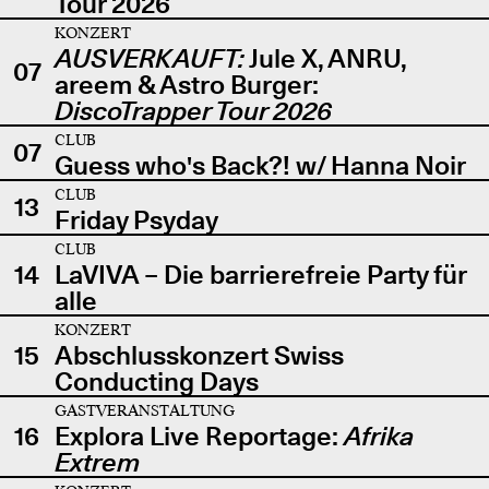
Tour 2026
KONZERT
AUSVERKAUFT:
Jule X, ANRU,
07
areem & Astro Burger:
DiscoTrapper Tour 2026
CLUB
07
Guess who's Back?! w/ Hanna Noir
CLUB
13
Friday Psyday
CLUB
14
LaVIVA – Die barrierefreie Party für
alle
KONZERT
15
Abschlusskonzert Swiss
Conducting Days
GASTVERANSTALTUNG
16
Explora Live Reportage:
Afrika
Extrem