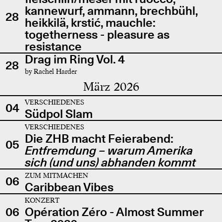
kannewurf, ammann, brechbühl,
28
heikkilä, krstić, mauchle:
togetherness - pleasure as
resistance
Drag im Ring Vol. 4
28
by Rachel Harder
März 2026
VERSCHIEDENES
04
Südpol Slam
VERSCHIEDENES
Die ZHB macht Feierabend:
05
Entfremdung – warum Amerika
sich (und uns) abhanden kommt
ZUM MITMACHEN
06
Caribbean Vibes
KONZERT
06
Opération Zéro - Almost Summer