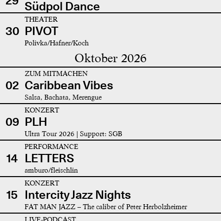
29
Südpol Dance
THEATER
30
PIVOT
Polivka/Hafner/Koch
Oktober 2026
ZUM MITMACHEN
02
Caribbean Vibes
Salsa, Bachata, Merengue
KONZERT
09
PLH
Ultra Tour 2026 | Support: SGB
PERFORMANCE
14
LETTERS
amburo/fleischlin
KONZERT
15
Intercity Jazz Nights
FAT MAN JAZZ – The caliber of Peter Herbolzheimer
LIVE-PODCAST