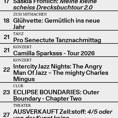
17
Saskia Fröhlich:
Meine kleine
scheiss Drecksbuchtour 2.0
ZUM MITMACHEN
18
Glühvette: Gemütlich ins neue
Jahr
TANZ
21
Pro Senectute Tanznachmittag
KONZERT
21
Camilla Sparksss - Tour 2026
KONZERT
Intercity Jazz Nights: The Angry
22
Man Of Jazz – The mighty Charles
Mingus
CLUB
23
ECLIPSE BOUNDARIES: Outer
Boundary - Chapter Two
THEATER
AUSVERKAUFT Zell:stoff:
4/5 oder
27
von der Kunst keine