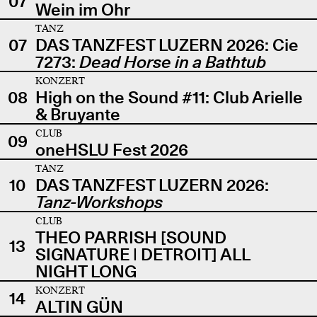
07
Wein im Ohr
TANZ
07
DAS TANZFEST LUZERN 2026: Cie
7273:
Dead Horse in a Bathtub
KONZERT
08
High on the Sound #11: Club Arielle
& Bruyante
CLUB
09
oneHSLU Fest 2026
TANZ
10
DAS TANZFEST LUZERN 2026:
Tanz-Workshops
CLUB
THEO PARRISH [SOUND
13
SIGNATURE | DETROIT] ALL
NIGHT LONG
KONZERT
14
ALTIN GÜN