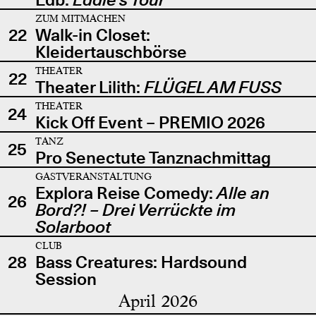
ZUM MITMACHEN
22
Walk-in Closet:
Kleidertauschbörse
THEATER
22
Theater Lilith:
FLÜGEL AM FUSS
THEATER
24
Kick Off Event – PREMIO 2026
TANZ
25
Pro Senectute Tanznachmittag
GASTVERANSTALTUNG
Explora Reise Comedy:
Alle an
26
Bord?! – Drei Verrückte im
Solarboot
CLUB
28
Bass Creatures: Hardsound
Session
April 2026