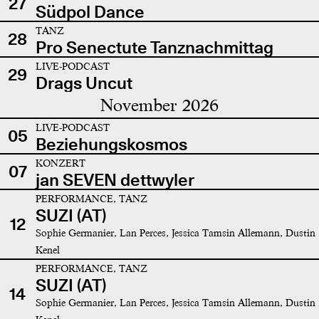
27
Südpol Dance
TANZ
28
Pro Senectute Tanznachmittag
LIVE-PODCAST
29
Drags Uncut
November 2026
LIVE-PODCAST
05
Beziehungskosmos
KONZERT
07
jan SEVEN dettwyler
PERFORMANCE, TANZ
SUZI (AT)
12
Sophie Germanier, Lan Perces, Jessica Tamsin Allemann, Dustin
Kenel
PERFORMANCE, TANZ
SUZI (AT)
14
Sophie Germanier, Lan Perces, Jessica Tamsin Allemann, Dustin