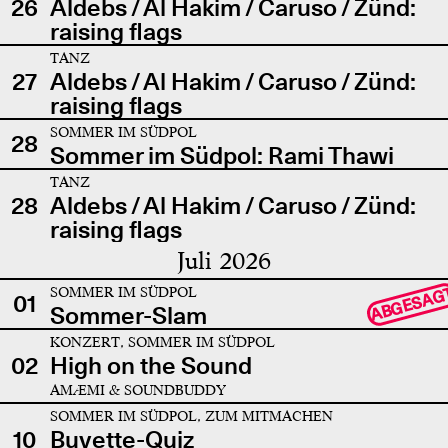
26
Aldebs / Al Hakim / Caruso / Zünd:
raising flags
TANZ
27
Aldebs / Al Hakim / Caruso / Zünd:
raising flags
SOMMER IM SÜDPOL
28
Sommer im Südpol: Rami Thawi
TANZ
28
Aldebs / Al Hakim / Caruso / Zünd:
raising flags
Juli 2026
SOMMER IM SÜDPOL
ABGESAG
01
Sommer-Slam
KONZERT, SOMMER IM SÜDPOL
02
High on the Sound
AMÆMI & SOUNDBUDDY
SOMMER IM SÜDPOL, ZUM MITMACHEN
10
Buvette-Quiz