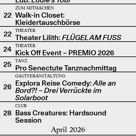
ZUM MITMACHEN
22
Walk-in Closet:
Kleidertauschbörse
THEATER
22
Theater Lilith:
FLÜGEL AM FUSS
THEATER
24
Kick Off Event – PREMIO 2026
TANZ
25
Pro Senectute Tanznachmittag
GASTVERANSTALTUNG
Explora Reise Comedy:
Alle an
26
Bord?! – Drei Verrückte im
Solarboot
CLUB
28
Bass Creatures: Hardsound
Session
April 2026