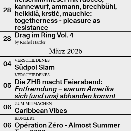
kannewurf, ammann, brechbühl,
28
heikkilä, krstić, mauchle:
togetherness - pleasure as
resistance
Drag im Ring Vol. 4
28
by Rachel Harder
März 2026
VERSCHIEDENES
04
Südpol Slam
VERSCHIEDENES
Die ZHB macht Feierabend:
05
Entfremdung – warum Amerika
sich (und uns) abhanden kommt
ZUM MITMACHEN
06
Caribbean Vibes
KONZERT
06
Opération Zéro - Almost Summer