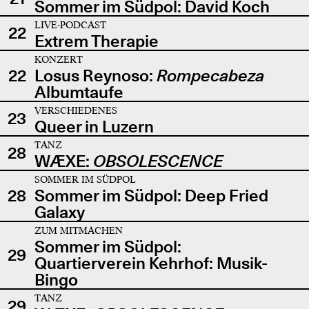
Sommer im Südpol: David Koch
LIVE-PODCAST
22
Extrem Therapie
KONZERT
22
Losus Reynoso:
Rompecabeza
Albumtaufe
VERSCHIEDENES
23
Queer in Luzern
TANZ
28
WÆXE:
OBSOLESCENCE
SOMMER IM SÜDPOL
28
Sommer im Südpol: Deep Fried
Galaxy
ZUM MITMACHEN
Sommer im Südpol:
29
Quartierverein Kehrhof: Musik-
Bingo
TANZ
29