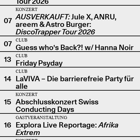
Tour 2026
KONZERT
AUSVERKAUFT:
Jule X, ANRU,
07
areem & Astro Burger:
DiscoTrapper Tour 2026
CLUB
07
Guess who's Back?! w/ Hanna Noir
CLUB
13
Friday Psyday
CLUB
14
LaVIVA – Die barrierefreie Party für
alle
KONZERT
15
Abschlusskonzert Swiss
Conducting Days
GASTVERANSTALTUNG
16
Explora Live Reportage:
Afrika
Extrem