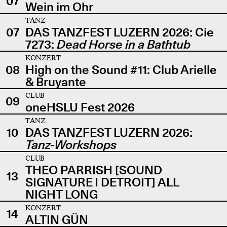
07
Wein im Ohr
TANZ
07
DAS TANZFEST LUZERN 2026: Cie
7273:
Dead Horse in a Bathtub
KONZERT
08
High on the Sound #11: Club Arielle
& Bruyante
CLUB
09
oneHSLU Fest 2026
TANZ
10
DAS TANZFEST LUZERN 2026:
Tanz-Workshops
CLUB
THEO PARRISH [SOUND
13
SIGNATURE | DETROIT] ALL
NIGHT LONG
KONZERT
14
ALTIN GÜN