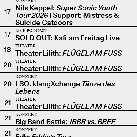
KONZERT
Nils Keppel:
Super Sonic Youth
17
Tour 2026
| Support: Mistress &
Suicide Catdoors
LIVE-PODCAST
17
SOLD OUT: Kafi am Freitag Live
THEATER
18
Theater Lilith:
FLÜGEL AM FUSS
THEATER
20
Theater Lilith:
FLÜGEL AM FUSS
KONZERT
20
LSO: klangXchange
Tänze des
Lebens
THEATER
21
Theater Lilith:
FLÜGEL AM FUSS
KONZERT
21
Big Band Battle:
JBBB vs. BBFF
KONZERT
21
Edb:
Eddie's Tour