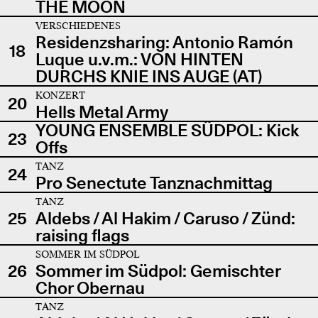
THE MOON
VERSCHIEDENES
Residenzsharing: Antonio Ramón
18
Luque u.v.m.: VON HINTEN
DURCHS KNIE INS AUGE (AT)
KONZERT
20
Hells Metal Army
YOUNG ENSEMBLE SÜDPOL: Kick
23
Offs
TANZ
24
Pro Senectute Tanznachmittag
TANZ
25
Aldebs / Al Hakim / Caruso / Zünd:
raising flags
SOMMER IM SÜDPOL
26
Sommer im Südpol: Gemischter
Chor Obernau
TANZ