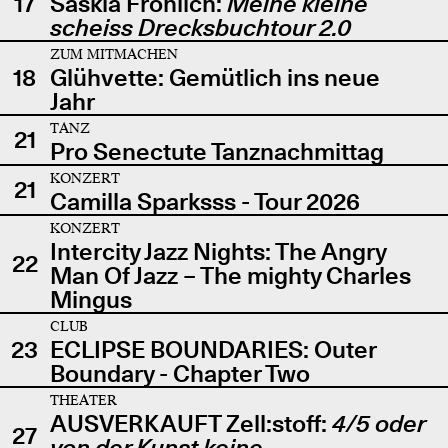
17
Saskia Fröhlich:
Meine kleine
scheiss Drecksbuchtour 2.0
ZUM MITMACHEN
18
Glühvette: Gemütlich ins neue
Jahr
TANZ
21
Pro Senectute Tanznachmittag
KONZERT
21
Camilla Sparksss - Tour 2026
KONZERT
Intercity Jazz Nights: The Angry
22
Man Of Jazz – The mighty Charles
Mingus
CLUB
23
ECLIPSE BOUNDARIES: Outer
Boundary - Chapter Two
THEATER
AUSVERKAUFT Zell:stoff:
4/5 oder
27
von der Kunst keine