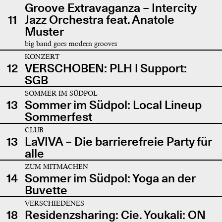
Groove Extravaganza – Intercity
11
Jazz Orchestra feat. Anatole
Muster
big band goes modern grooves
KONZERT
12
VERSCHOBEN: PLH | Support:
SGB
SOMMER IM SÜDPOL
13
Sommer im Südpol: Local Lineup
Sommerfest
CLUB
13
LaVIVA – Die barrierefreie Party für
alle
ZUM MITMACHEN
14
Sommer im Südpol: Yoga an der
Buvette
VERSCHIEDENES
18
Residenzsharing: Cie. Youkali: ON