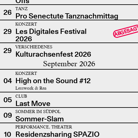
Offs
TANZ
26
Pro Senectute Tanznachmittag
KONZERT
ABGESAG
29
Les Digitales Festival
2026
VERSCHIEDENES
29
Kulturachsenfest 2026
September 2026
KONZERT
04
High on the Sound #12
Lesswork & Rea
CLUB
05
Last Move
SOMMER IM SÜDPOL
09
Sommer-Slam
PERFORMANCE, THEATER
10
Residenzsharing SPAZIO