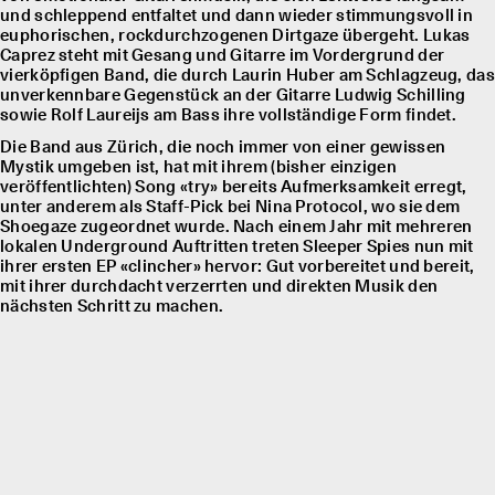
und schleppend entfaltet und dann wieder stimmungsvoll in
euphorischen, rockdurchzogenen Dirtgaze übergeht. Lukas
Caprez steht mit Gesang und Gitarre im Vordergrund der
vierköpfigen Band, die durch Laurin Huber am Schlagzeug, das
unverkennbare Gegenstück an der Gitarre Ludwig Schilling
sowie Rolf Laureĳs am Bass ihre vollständige Form findet.
Die Band aus Zürich, die noch immer von einer gewissen
Mystik umgeben ist, hat mit ihrem (bisher einzigen
veröffentlichten) Song «try» bereits Aufmerksamkeit erregt,
unter anderem als Staff-Pick bei Nina Protocol, wo sie dem
Shoegaze zugeordnet wurde. Nach einem Jahr mit mehreren
lokalen Underground Auftritten treten Sleeper Spies nun mit
ihrer ersten EP «clincher» hervor: Gut vorbereitet und bereit,
mit ihrer durchdacht verzerrten und direkten Musik den
nächsten Schritt zu machen.