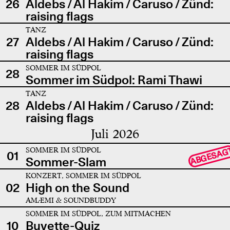
26
Aldebs / Al Hakim / Caruso / Zünd:
raising flags
TANZ
27
Aldebs / Al Hakim / Caruso / Zünd:
raising flags
SOMMER IM SÜDPOL
28
Sommer im Südpol: Rami Thawi
TANZ
28
Aldebs / Al Hakim / Caruso / Zünd:
raising flags
Juli 2026
SOMMER IM SÜDPOL
ABGESAG
01
Sommer-Slam
KONZERT, SOMMER IM SÜDPOL
02
High on the Sound
AMÆMI & SOUNDBUDDY
SOMMER IM SÜDPOL, ZUM MITMACHEN
10
Buvette-Quiz