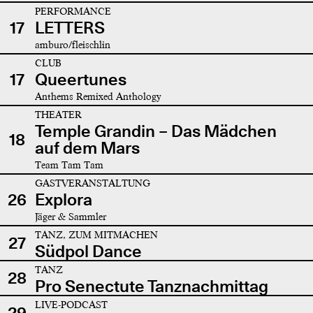
PERFORMANCE
17
LETTERS
amburo/fleischlin
CLUB
17
Queertunes
Anthems Remixed Anthology
THEATER
Temple Grandin – Das Mädchen
18
auf dem Mars
Team Tam Tam
GASTVERANSTALTUNG
26
Explora
Jäger & Sammler
TANZ, ZUM MITMACHEN
27
Südpol Dance
TANZ
28
Pro Senectute Tanznachmittag
LIVE-PODCAST
29