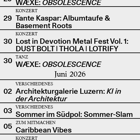
WÆXE:
OBSOLESCENCE
KONZERT
29
Tante Kaspar: Albumtaufe &
Basement Roots
KONZERT
30
Lost in Devotion Metal Fest Vol. 1:
DUST BOLT | THOLA | LOTRIFY
TANZ
30
WÆXE:
OBSOLESCENCE
Juni 2026
VERSCHIEDENES
02
Architekturgalerie Luzern:
KI in
der Architektur
VERSCHIEDENES
03
Sommer im Südpol: Sommer-Slam
ZUM MITMACHEN
05
Caribbean Vibes
KONZERT