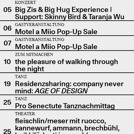
KONZERT
05
Big Zis & Big Hug Experience |
Support: Skinny Bird & Taranja Wu
GASTVERANSTALTUNG
06
Motel a Miio Pop-Up Sale
GASTVERANSTALTUNG
07
Motel a Miio Pop-Up Sale
ZUM MITMACHEN
10
the pleasure of walking through
the night
TANZ
19
Residenzsharing: company never
mind:
AGE OF DESIGN
TANZ
25
Pro Senectute Tanznachmittag
THEATER
fleischlin/meser mit ruocco,
kannewurf, ammann, brechbühl,
25