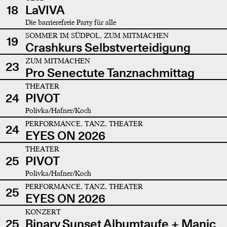
18
LaVIVA
Die barrierefreie Party für alle
SOMMER IM SÜDPOL, ZUM MITMACHEN
19
Crashkurs Selbstverteidigung
ZUM MITMACHEN
23
Pro Senectute Tanznachmittag
THEATER
24
PIVOT
Polivka/Hafner/Koch
PERFORMANCE, TANZ, THEATER
24
EYES ON 2026
THEATER
25
PIVOT
Polivka/Hafner/Koch
PERFORMANCE, TANZ, THEATER
25
EYES ON 2026
KONZERT
25
Binary Sunset Albumtaufe + Manic