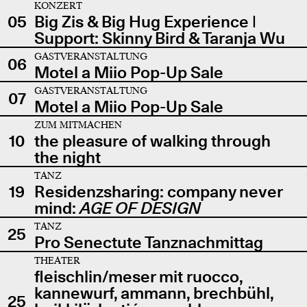
KONZERT
05
Big Zis & Big Hug Experience |
Support: Skinny Bird & Taranja Wu
GASTVERANSTALTUNG
06
Motel a Miio Pop-Up Sale
GASTVERANSTALTUNG
07
Motel a Miio Pop-Up Sale
ZUM MITMACHEN
10
the pleasure of walking through
the night
TANZ
19
Residenzsharing: company never
mind:
AGE OF DESIGN
TANZ
25
Pro Senectute Tanznachmittag
THEATER
fleischlin/meser mit ruocco,
kannewurf, ammann, brechbühl,
25