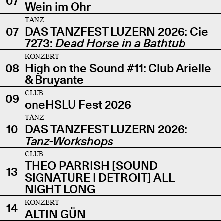
07
Wein im Ohr
TANZ
07
DAS TANZFEST LUZERN 2026: Cie
7273:
Dead Horse in a Bathtub
KONZERT
08
High on the Sound #11: Club Arielle
& Bruyante
CLUB
09
oneHSLU Fest 2026
TANZ
10
DAS TANZFEST LUZERN 2026:
Tanz-Workshops
CLUB
THEO PARRISH [SOUND
13
SIGNATURE | DETROIT] ALL
NIGHT LONG
KONZERT
14
ALTIN GÜN