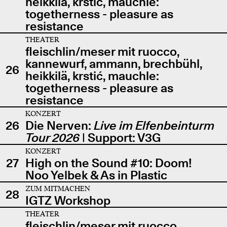
heikkilä, krstić, mauchle:
togetherness - pleasure as
resistance
THEATER
fleischlin/meser mit ruocco,
kannewurf, ammann, brechbühl,
26
heikkilä, krstić, mauchle:
togetherness - pleasure as
resistance
KONZERT
26
Die Nerven:
Live im Elfenbeinturm
Tour 2026
| Support: V3G
KONZERT
27
High on the Sound #10: Doom!
Noo Yelbek & As in Plastic
ZUM MITMACHEN
28
IGTZ Workshop
THEATER
fleischlin/meser mit ruocco,