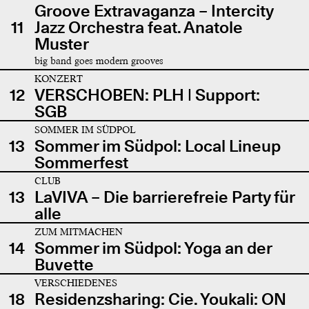
Groove Extravaganza – Intercity
11
Jazz Orchestra feat. Anatole
Muster
big band goes modern grooves
KONZERT
12
VERSCHOBEN: PLH | Support:
SGB
SOMMER IM SÜDPOL
13
Sommer im Südpol: Local Lineup
Sommerfest
CLUB
13
LaVIVA – Die barrierefreie Party für
alle
ZUM MITMACHEN
14
Sommer im Südpol: Yoga an der
Buvette
VERSCHIEDENES
18
Residenzsharing: Cie. Youkali: ON