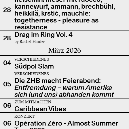
kannewurf, ammann, brechbühl,
28
heikkilä, krstić, mauchle:
togetherness - pleasure as
resistance
Drag im Ring Vol. 4
28
by Rachel Harder
März 2026
VERSCHIEDENES
04
Südpol Slam
VERSCHIEDENES
Die ZHB macht Feierabend:
05
Entfremdung – warum Amerika
sich (und uns) abhanden kommt
ZUM MITMACHEN
06
Caribbean Vibes
KONZERT
06
Opération Zéro - Almost Summer