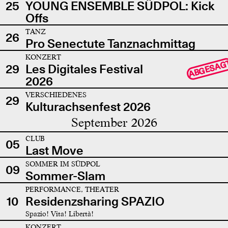
25
YOUNG ENSEMBLE SÜDPOL: Kick
Offs
TANZ
26
Pro Senectute Tanznachmittag
KONZERT
ABGESAG
29
Les Digitales Festival
2026
VERSCHIEDENES
29
Kulturachsenfest 2026
September 2026
CLUB
05
Last Move
SOMMER IM SÜDPOL
09
Sommer-Slam
PERFORMANCE, THEATER
10
Residenzsharing SPAZIO
Spazio! Vita! Libertà!
KONZERT