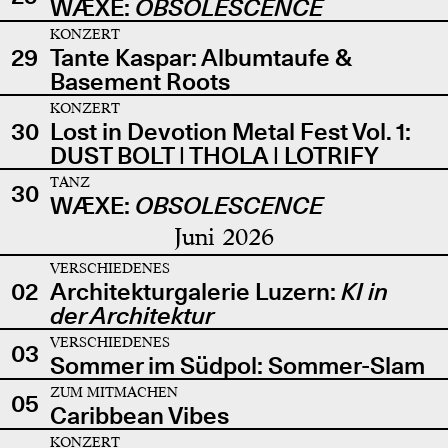
WÆXE:
OBSOLESCENCE
KONZERT
29
Tante Kaspar: Albumtaufe &
Basement Roots
KONZERT
30
Lost in Devotion Metal Fest Vol. 1:
DUST BOLT | THOLA | LOTRIFY
TANZ
30
WÆXE:
OBSOLESCENCE
Juni 2026
VERSCHIEDENES
02
Architekturgalerie Luzern:
KI in
der Architektur
VERSCHIEDENES
03
Sommer im Südpol: Sommer-Slam
ZUM MITMACHEN
05
Caribbean Vibes
KONZERT