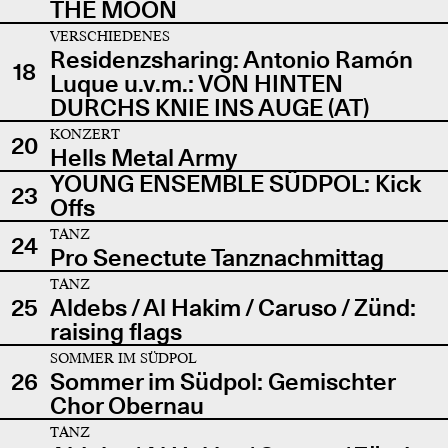
THE MOON
VERSCHIEDENES
Residenzsharing: Antonio Ramón
18
Luque u.v.m.: VON HINTEN
DURCHS KNIE INS AUGE (AT)
KONZERT
20
Hells Metal Army
YOUNG ENSEMBLE SÜDPOL: Kick
23
Offs
TANZ
24
Pro Senectute Tanznachmittag
TANZ
25
Aldebs / Al Hakim / Caruso / Zünd:
raising flags
SOMMER IM SÜDPOL
26
Sommer im Südpol: Gemischter
Chor Obernau
TANZ