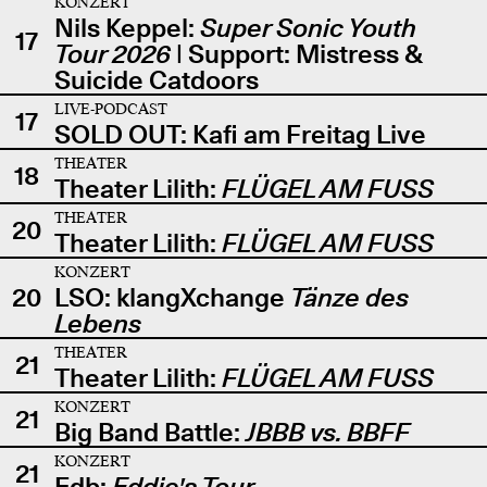
KONZERT
Nils Keppel:
Super Sonic Youth
17
Tour 2026
| Support: Mistress &
Suicide Catdoors
LIVE-PODCAST
17
SOLD OUT: Kafi am Freitag Live
THEATER
18
Theater Lilith:
FLÜGEL AM FUSS
THEATER
20
Theater Lilith:
FLÜGEL AM FUSS
KONZERT
20
LSO: klangXchange
Tänze des
Lebens
THEATER
21
Theater Lilith:
FLÜGEL AM FUSS
KONZERT
21
Big Band Battle:
JBBB vs. BBFF
KONZERT
21
Edb:
Eddie's Tour