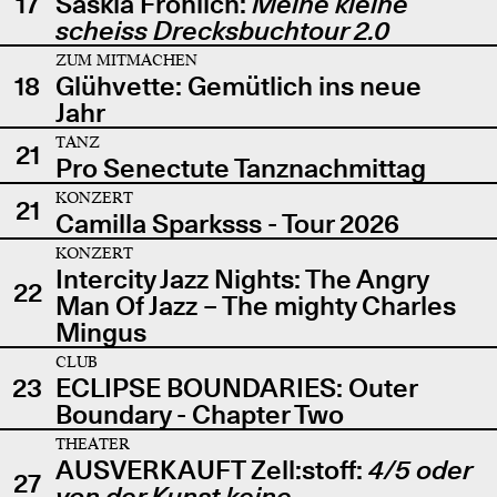
17
Saskia Fröhlich:
Meine kleine
scheiss Drecksbuchtour 2.0
ZUM MITMACHEN
18
Glühvette: Gemütlich ins neue
Jahr
TANZ
21
Pro Senectute Tanznachmittag
KONZERT
21
Camilla Sparksss - Tour 2026
KONZERT
Intercity Jazz Nights: The Angry
22
Man Of Jazz – The mighty Charles
Mingus
CLUB
23
ECLIPSE BOUNDARIES: Outer
Boundary - Chapter Two
THEATER
AUSVERKAUFT Zell:stoff:
4/5 oder
27
von der Kunst keine