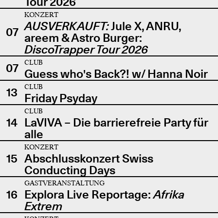
Tour 2026
KONZERT
AUSVERKAUFT:
Jule X, ANRU,
07
areem & Astro Burger:
DiscoTrapper Tour 2026
CLUB
07
Guess who's Back?! w/ Hanna Noir
CLUB
13
Friday Psyday
CLUB
14
LaVIVA – Die barrierefreie Party für
alle
KONZERT
15
Abschlusskonzert Swiss
Conducting Days
GASTVERANSTALTUNG
16
Explora Live Reportage:
Afrika
Extrem