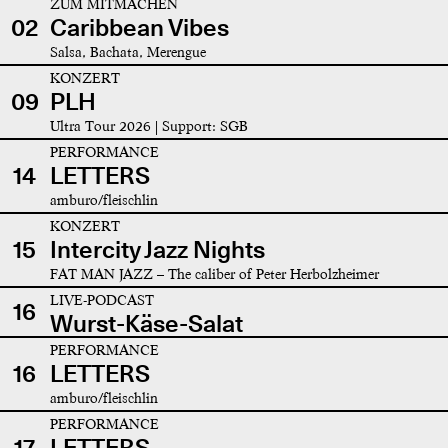
ZUM MITMACHEN
02
Caribbean Vibes
Salsa, Bachata, Merengue
KONZERT
09
PLH
Ultra Tour 2026 | Support: SGB
PERFORMANCE
14
LETTERS
amburo/fleischlin
KONZERT
15
Intercity Jazz Nights
FAT MAN JAZZ – The caliber of Peter Herbolzheimer
LIVE-PODCAST
16
Wurst-Käse-Salat
PERFORMANCE
16
LETTERS
amburo/fleischlin
PERFORMANCE
17
LETTERS