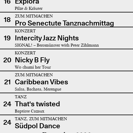
16
Explora
Pilze & Kräuter
ZUM MITMACHEN
18
Pro Senectute Tanznachmittag
KONZERT
19
Intercity Jazz Nights
SIGNAL! – Beromünster with Peter Zihlmann
KONZERT
20
Nicky B Fly
Wo chumi her Tour
ZUM MITMACHEN
21
Caribbean Vibes
Salsa, Bachata, Merengue
TANZ
24
That's twisted
Baptiste Cazaux
TANZ, ZUM MITMACHEN
24
Südpol Dance