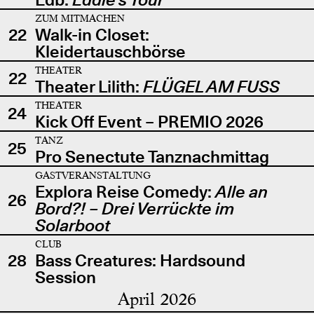
ZUM MITMACHEN
22
Walk-in Closet:
Kleidertauschbörse
THEATER
22
Theater Lilith:
FLÜGEL AM FUSS
THEATER
24
Kick Off Event – PREMIO 2026
TANZ
25
Pro Senectute Tanznachmittag
GASTVERANSTALTUNG
Explora Reise Comedy:
Alle an
26
Bord?! – Drei Verrückte im
Solarboot
CLUB
28
Bass Creatures: Hardsound
Session
April 2026