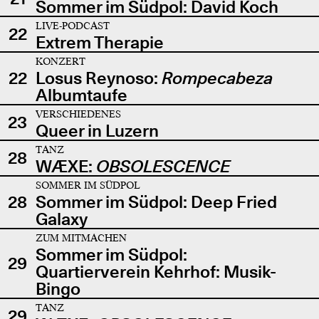
Sommer im Südpol: David Koch
LIVE-PODCAST
22
Extrem Therapie
KONZERT
22
Losus Reynoso:
Rompecabeza
Albumtaufe
VERSCHIEDENES
23
Queer in Luzern
TANZ
28
WÆXE:
OBSOLESCENCE
SOMMER IM SÜDPOL
28
Sommer im Südpol: Deep Fried
Galaxy
ZUM MITMACHEN
Sommer im Südpol:
29
Quartierverein Kehrhof: Musik-
Bingo
TANZ
29