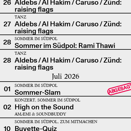
26
Aldebs / Al Hakim / Caruso / Zünd:
raising flags
TANZ
27
Aldebs / Al Hakim / Caruso / Zünd:
raising flags
SOMMER IM SÜDPOL
28
Sommer im Südpol: Rami Thawi
TANZ
28
Aldebs / Al Hakim / Caruso / Zünd:
raising flags
Juli 2026
SOMMER IM SÜDPOL
ABGESAG
01
Sommer-Slam
KONZERT, SOMMER IM SÜDPOL
02
High on the Sound
AMÆMI & SOUNDBUDDY
SOMMER IM SÜDPOL, ZUM MITMACHEN
10
Buvette-Quiz