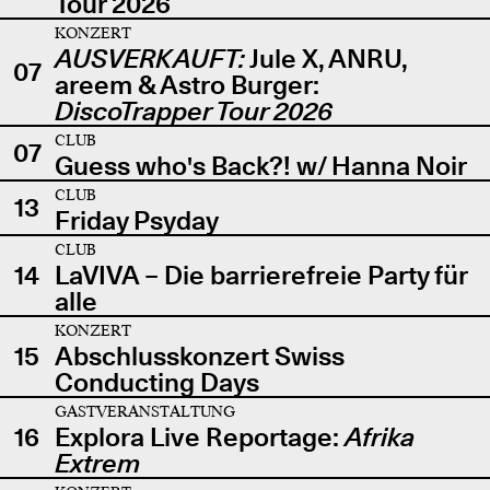
Tour 2026
KONZERT
AUSVERKAUFT:
Jule X, ANRU,
07
areem & Astro Burger:
DiscoTrapper Tour 2026
CLUB
07
Guess who's Back?! w/ Hanna Noir
CLUB
13
Friday Psyday
CLUB
14
LaVIVA – Die barrierefreie Party für
alle
KONZERT
15
Abschlusskonzert Swiss
Conducting Days
GASTVERANSTALTUNG
16
Explora Live Reportage:
Afrika
Extrem