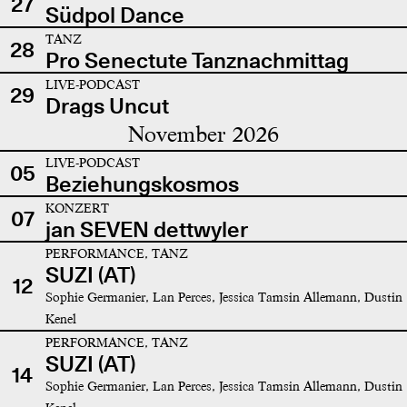
27
Südpol Dance
TANZ
28
Pro Senectute Tanznachmittag
LIVE-PODCAST
29
Drags Uncut
November 2026
LIVE-PODCAST
05
Beziehungskosmos
KONZERT
07
jan SEVEN dettwyler
PERFORMANCE, TANZ
SUZI (AT)
12
Sophie Germanier, Lan Perces, Jessica Tamsin Allemann, Dustin
Kenel
PERFORMANCE, TANZ
SUZI (AT)
14
Sophie Germanier, Lan Perces, Jessica Tamsin Allemann, Dustin