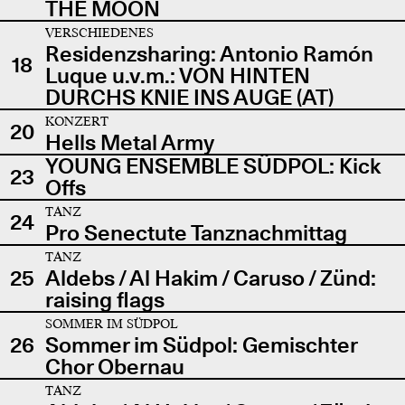
THE MOON
VERSCHIEDENES
Residenzsharing: Antonio Ramón
18
Luque u.v.m.: VON HINTEN
DURCHS KNIE INS AUGE (AT)
KONZERT
20
Hells Metal Army
YOUNG ENSEMBLE SÜDPOL: Kick
23
Offs
TANZ
24
Pro Senectute Tanznachmittag
TANZ
25
Aldebs / Al Hakim / Caruso / Zünd:
raising flags
SOMMER IM SÜDPOL
26
Sommer im Südpol: Gemischter
Chor Obernau
TANZ