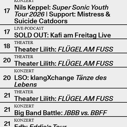
KONZERT
Nils Keppel:
Super Sonic Youth
17
Tour 2026
| Support: Mistress &
Suicide Catdoors
LIVE-PODCAST
17
SOLD OUT: Kafi am Freitag Live
THEATER
18
Theater Lilith:
FLÜGEL AM FUSS
THEATER
20
Theater Lilith:
FLÜGEL AM FUSS
KONZERT
20
LSO: klangXchange
Tänze des
Lebens
THEATER
21
Theater Lilith:
FLÜGEL AM FUSS
KONZERT
21
Big Band Battle:
JBBB vs. BBFF
KONZERT
21
Edb:
Eddie's Tour