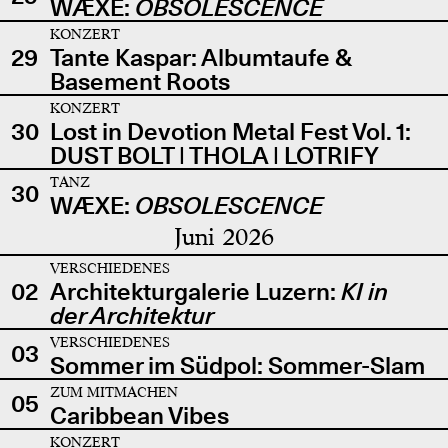
WÆXE:
OBSOLESCENCE
KONZERT
29
Tante Kaspar: Albumtaufe &
Basement Roots
KONZERT
30
Lost in Devotion Metal Fest Vol. 1:
DUST BOLT | THOLA | LOTRIFY
TANZ
30
WÆXE:
OBSOLESCENCE
Juni 2026
VERSCHIEDENES
02
Architekturgalerie Luzern:
KI in
der Architektur
VERSCHIEDENES
03
Sommer im Südpol: Sommer-Slam
ZUM MITMACHEN
05
Caribbean Vibes
KONZERT