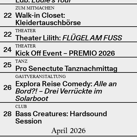
ZUM MITMACHEN
22
Walk-in Closet:
Kleidertauschbörse
THEATER
22
Theater Lilith:
FLÜGEL AM FUSS
THEATER
24
Kick Off Event – PREMIO 2026
TANZ
25
Pro Senectute Tanznachmittag
GASTVERANSTALTUNG
Explora Reise Comedy:
Alle an
26
Bord?! – Drei Verrückte im
Solarboot
CLUB
28
Bass Creatures: Hardsound
Session
April 2026