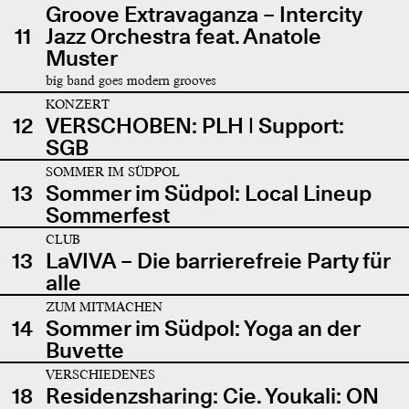
Groove Extravaganza – Intercity
11
Jazz Orchestra feat. Anatole
Muster
big band goes modern grooves
KONZERT
12
VERSCHOBEN: PLH | Support:
SGB
SOMMER IM SÜDPOL
13
Sommer im Südpol: Local Lineup
Sommerfest
CLUB
13
LaVIVA – Die barrierefreie Party für
alle
ZUM MITMACHEN
14
Sommer im Südpol: Yoga an der
Buvette
VERSCHIEDENES
18
Residenzsharing: Cie. Youkali: ON