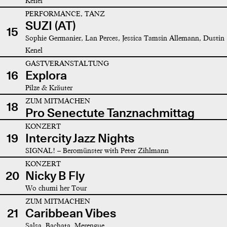
Kenel
PERFORMANCE, TANZ
SUZI (AT)
15
Sophie Germanier, Lan Perces, Jessica Tamsin Allemann, Dustin
Kenel
GASTVERANSTALTUNG
16
Explora
Pilze & Kräuter
ZUM MITMACHEN
18
Pro Senectute Tanznachmittag
KONZERT
19
Intercity Jazz Nights
SIGNAL! – Beromünster with Peter Zihlmann
KONZERT
20
Nicky B Fly
Wo chumi her Tour
ZUM MITMACHEN
21
Caribbean Vibes
Salsa, Bachata, Merengue