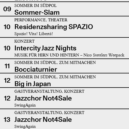
SOMMER IM SÜDPOL
09
Sommer-Slam
PERFORMANCE, THEATER
10
Residenzsharing SPAZIO
Spazio! Vita! Libertà!
KONZERT
10
Intercity Jazz Nights
MUSIK FÜR HIRN UND HINTERN – Nico Stettlers Weepack
SOMMER IM SÜDPOL, ZUM MITMACHEN
11
Bocciaturnier
SOMMER IM SÜDPOL, ZUM MITMACHEN
12
Big in Japan
GASTVERANSTALTUNG, KONZERT
12
Jazzchor Not4Sale
SwingAgain
GASTVERANSTALTUNG, KONZERT
13
Jazzchor Not4Sale
SwingAgain