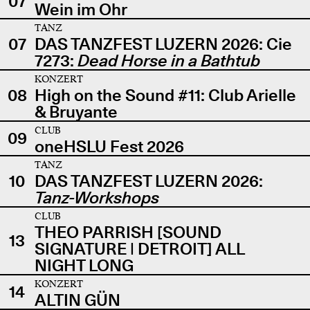
07
Wein im Ohr
TANZ
07
DAS TANZFEST LUZERN 2026: Cie
7273:
Dead Horse in a Bathtub
KONZERT
08
High on the Sound #11: Club Arielle
& Bruyante
CLUB
09
oneHSLU Fest 2026
TANZ
10
DAS TANZFEST LUZERN 2026:
Tanz-Workshops
CLUB
THEO PARRISH [SOUND
13
SIGNATURE | DETROIT] ALL
NIGHT LONG
KONZERT
14
ALTIN GÜN