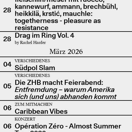
kannewurf, ammann, brechbühl,
28
heikkilä, krstić, mauchle:
togetherness - pleasure as
resistance
Drag im Ring Vol. 4
28
by Rachel Harder
März 2026
VERSCHIEDENES
04
Südpol Slam
VERSCHIEDENES
Die ZHB macht Feierabend:
05
Entfremdung – warum Amerika
sich (und uns) abhanden kommt
ZUM MITMACHEN
06
Caribbean Vibes
KONZERT
06
Opération Zéro - Almost Summer