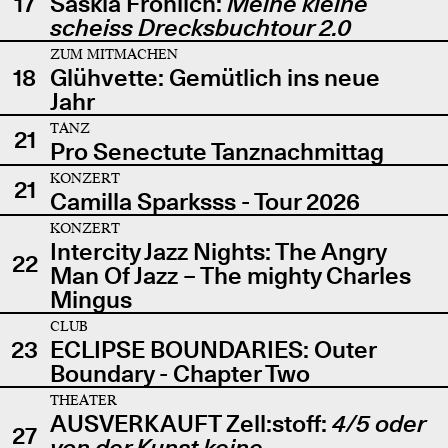
17
Saskia Fröhlich:
Meine kleine
scheiss Drecksbuchtour 2.0
ZUM MITMACHEN
18
Glühvette: Gemütlich ins neue
Jahr
TANZ
21
Pro Senectute Tanznachmittag
KONZERT
21
Camilla Sparksss - Tour 2026
KONZERT
Intercity Jazz Nights: The Angry
22
Man Of Jazz – The mighty Charles
Mingus
CLUB
23
ECLIPSE BOUNDARIES: Outer
Boundary - Chapter Two
THEATER
AUSVERKAUFT Zell:stoff:
4/5 oder
27
von der Kunst keine