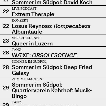
Sommer im Südpol: David Koch
LIVE-PODCAST
22
Extrem Therapie
KONZERT
22
Losus Reynoso:
Rompecabeza
Albumtaufe
VERSCHIEDENES
23
Queer in Luzern
TANZ
28
WÆXE:
OBSOLESCENCE
SOMMER IM SÜDPOL
28
Sommer im Südpol: Deep Fried
Galaxy
ZUM MITMACHEN
Sommer im Südpol:
29
Quartierverein Kehrhof: Musik-
Bingo
TANZ
29