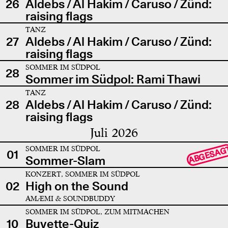
26
Aldebs / Al Hakim / Caruso / Zünd:
raising flags
TANZ
27
Aldebs / Al Hakim / Caruso / Zünd:
raising flags
SOMMER IM SÜDPOL
28
Sommer im Südpol: Rami Thawi
TANZ
28
Aldebs / Al Hakim / Caruso / Zünd:
raising flags
Juli 2026
SOMMER IM SÜDPOL
ABGESAG
01
Sommer-Slam
KONZERT, SOMMER IM SÜDPOL
02
High on the Sound
AMÆMI & SOUNDBUDDY
SOMMER IM SÜDPOL, ZUM MITMACHEN
10
Buvette-Quiz