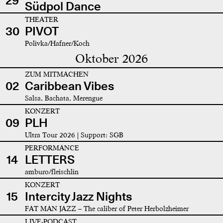
29
Südpol Dance
THEATER
30
PIVOT
Polivka/Hafner/Koch
Oktober 2026
ZUM MITMACHEN
02
Caribbean Vibes
Salsa, Bachata, Merengue
KONZERT
09
PLH
Ultra Tour 2026 | Support: SGB
PERFORMANCE
14
LETTERS
amburo/fleischlin
KONZERT
15
Intercity Jazz Nights
FAT MAN JAZZ – The caliber of Peter Herbolzheimer
LIVE-PODCAST