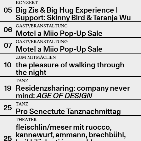
KONZERT
05
Big Zis & Big Hug Experience |
Support: Skinny Bird & Taranja Wu
GASTVERANSTALTUNG
06
Motel a Miio Pop-Up Sale
GASTVERANSTALTUNG
07
Motel a Miio Pop-Up Sale
ZUM MITMACHEN
10
the pleasure of walking through
the night
TANZ
19
Residenzsharing: company never
mind:
AGE OF DESIGN
TANZ
25
Pro Senectute Tanznachmittag
THEATER
fleischlin/meser mit ruocco,
kannewurf, ammann, brechbühl,
25