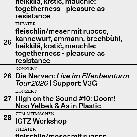
heikkilä, krstić, mauchle:
togetherness - pleasure as
resistance
THEATER
fleischlin/meser mit ruocco,
kannewurf, ammann, brechbühl,
26
heikkilä, krstić, mauchle:
togetherness - pleasure as
resistance
KONZERT
26
Die Nerven:
Live im Elfenbeinturm
Tour 2026
| Support: V3G
KONZERT
27
High on the Sound #10: Doom!
Noo Yelbek & As in Plastic
ZUM MITMACHEN
28
IGTZ Workshop
THEATER
fleischlin/meser mit ruocco,