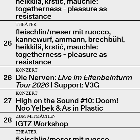
heikkilä, krstić, mauchle:
togetherness - pleasure as
resistance
THEATER
fleischlin/meser mit ruocco,
kannewurf, ammann, brechbühl,
26
heikkilä, krstić, mauchle:
togetherness - pleasure as
resistance
KONZERT
26
Die Nerven:
Live im Elfenbeinturm
Tour 2026
| Support: V3G
KONZERT
27
High on the Sound #10: Doom!
Noo Yelbek & As in Plastic
ZUM MITMACHEN
28
IGTZ Workshop
THEATER
fleischlin/meser mit ruocco,