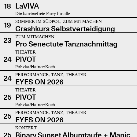
18
LaVIVA
Die barrierefreie Party für alle
SOMMER IM SÜDPOL, ZUM MITMACHEN
19
Crashkurs Selbstverteidigung
ZUM MITMACHEN
23
Pro Senectute Tanznachmittag
THEATER
24
PIVOT
Polivka/Hafner/Koch
PERFORMANCE, TANZ, THEATER
24
EYES ON 2026
THEATER
25
PIVOT
Polivka/Hafner/Koch
PERFORMANCE, TANZ, THEATER
25
EYES ON 2026
KONZERT
25
Binary Sunset Albumtaufe + Manic