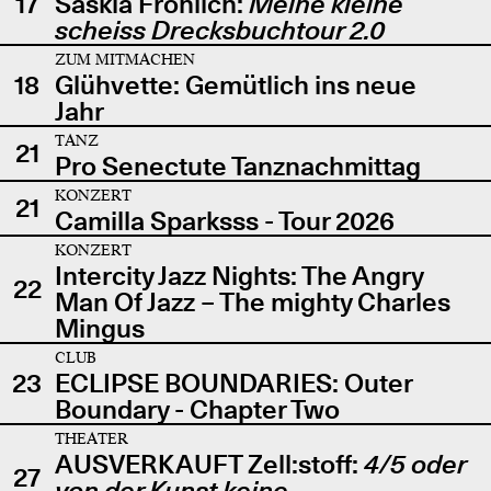
17
Saskia Fröhlich:
Meine kleine
scheiss Drecksbuchtour 2.0
ZUM MITMACHEN
18
Glühvette: Gemütlich ins neue
Jahr
TANZ
21
Pro Senectute Tanznachmittag
KONZERT
21
Camilla Sparksss - Tour 2026
KONZERT
Intercity Jazz Nights: The Angry
22
Man Of Jazz – The mighty Charles
Mingus
CLUB
23
ECLIPSE BOUNDARIES: Outer
Boundary - Chapter Two
THEATER
AUSVERKAUFT Zell:stoff:
4/5 oder
27
von der Kunst keine