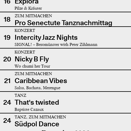
16
Explora
Pilze & Kräuter
ZUM MITMACHEN
18
Pro Senectute Tanznachmittag
KONZERT
19
Intercity Jazz Nights
SIGNAL! – Beromünster with Peter Zihlmann
KONZERT
20
Nicky B Fly
Wo chumi her Tour
ZUM MITMACHEN
21
Caribbean Vibes
Salsa, Bachata, Merengue
TANZ
24
That's twisted
Baptiste Cazaux
TANZ, ZUM MITMACHEN
24
Südpol Dance