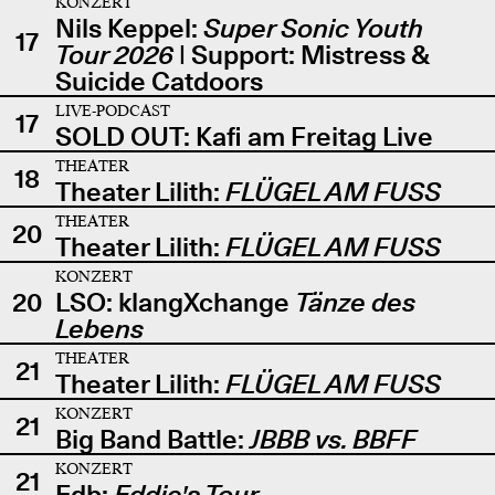
KONZERT
Nils Keppel:
Super Sonic Youth
17
Tour 2026
| Support: Mistress &
Suicide Catdoors
LIVE-PODCAST
17
SOLD OUT: Kafi am Freitag Live
THEATER
18
Theater Lilith:
FLÜGEL AM FUSS
THEATER
20
Theater Lilith:
FLÜGEL AM FUSS
KONZERT
20
LSO: klangXchange
Tänze des
Lebens
THEATER
21
Theater Lilith:
FLÜGEL AM FUSS
KONZERT
21
Big Band Battle:
JBBB vs. BBFF
KONZERT
21
Edb:
Eddie's Tour