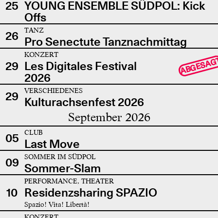
25
YOUNG ENSEMBLE SÜDPOL: Kick
Offs
TANZ
26
Pro Senectute Tanznachmittag
KONZERT
ABGESAG
29
Les Digitales Festival
2026
VERSCHIEDENES
29
Kulturachsenfest 2026
September 2026
CLUB
05
Last Move
SOMMER IM SÜDPOL
09
Sommer-Slam
PERFORMANCE, THEATER
10
Residenzsharing SPAZIO
Spazio! Vita! Libertà!
KONZERT