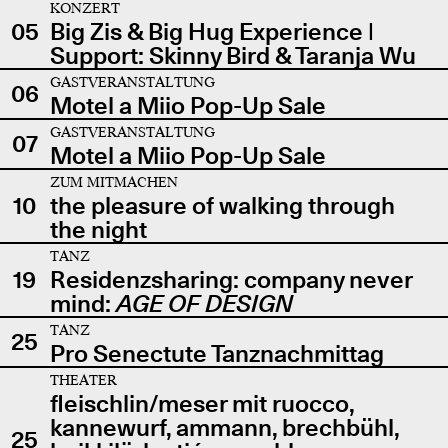
KONZERT
05
Big Zis & Big Hug Experience |
Support: Skinny Bird & Taranja Wu
GASTVERANSTALTUNG
06
Motel a Miio Pop-Up Sale
GASTVERANSTALTUNG
07
Motel a Miio Pop-Up Sale
ZUM MITMACHEN
10
the pleasure of walking through
the night
TANZ
19
Residenzsharing: company never
mind:
AGE OF DESIGN
TANZ
25
Pro Senectute Tanznachmittag
THEATER
fleischlin/meser mit ruocco,
kannewurf, ammann, brechbühl,
25