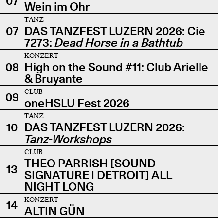
07
Wein im Ohr
TANZ
07
DAS TANZFEST LUZERN 2026: Cie
7273:
Dead Horse in a Bathtub
KONZERT
08
High on the Sound #11: Club Arielle
& Bruyante
CLUB
09
oneHSLU Fest 2026
TANZ
10
DAS TANZFEST LUZERN 2026:
Tanz-Workshops
CLUB
THEO PARRISH [SOUND
13
SIGNATURE | DETROIT] ALL
NIGHT LONG
KONZERT
14
ALTIN GÜN