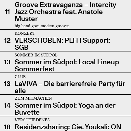
Groove Extravaganza – Intercity
11
Jazz Orchestra feat. Anatole
Muster
big band goes modern grooves
KONZERT
12
VERSCHOBEN: PLH | Support:
SGB
SOMMER IM SÜDPOL
13
Sommer im Südpol: Local Lineup
Sommerfest
CLUB
13
LaVIVA – Die barrierefreie Party für
alle
ZUM MITMACHEN
14
Sommer im Südpol: Yoga an der
Buvette
VERSCHIEDENES
18
Residenzsharing: Cie. Youkali: ON