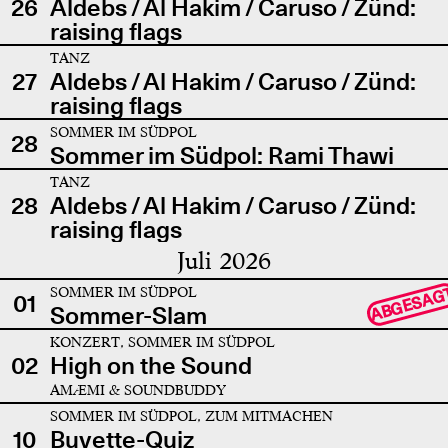
26
Aldebs / Al Hakim / Caruso / Zünd:
raising flags
TANZ
27
Aldebs / Al Hakim / Caruso / Zünd:
raising flags
SOMMER IM SÜDPOL
28
Sommer im Südpol: Rami Thawi
TANZ
28
Aldebs / Al Hakim / Caruso / Zünd:
raising flags
Juli 2026
SOMMER IM SÜDPOL
ABGESAG
01
Sommer-Slam
KONZERT, SOMMER IM SÜDPOL
02
High on the Sound
AMÆMI & SOUNDBUDDY
SOMMER IM SÜDPOL, ZUM MITMACHEN
10
Buvette-Quiz