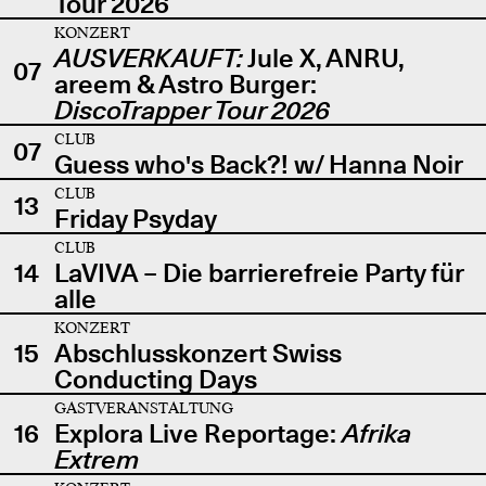
Tour 2026
KONZERT
AUSVERKAUFT:
Jule X, ANRU,
07
areem & Astro Burger:
DiscoTrapper Tour 2026
CLUB
07
Guess who's Back?! w/ Hanna Noir
CLUB
13
Friday Psyday
CLUB
14
LaVIVA – Die barrierefreie Party für
alle
KONZERT
15
Abschlusskonzert Swiss
Conducting Days
GASTVERANSTALTUNG
16
Explora Live Reportage:
Afrika
Extrem