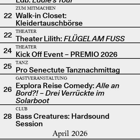
ZUM MITMACHEN
22
Walk-in Closet:
Kleidertauschbörse
THEATER
22
Theater Lilith:
FLÜGEL AM FUSS
THEATER
24
Kick Off Event – PREMIO 2026
TANZ
25
Pro Senectute Tanznachmittag
GASTVERANSTALTUNG
Explora Reise Comedy:
Alle an
26
Bord?! – Drei Verrückte im
Solarboot
CLUB
28
Bass Creatures: Hardsound
Session
April 2026