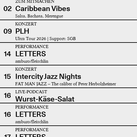
ZUM MITMACHEN
02
Caribbean Vibes
Salsa, Bachata, Merengue
KONZERT
09
PLH
Ultra Tour 2026 | Support: SGB
PERFORMANCE
14
LETTERS
amburo/fleischlin
KONZERT
15
Intercity Jazz Nights
FAT MAN JAZZ – The caliber of Peter Herbolzheimer
LIVE-PODCAST
16
Wurst-Käse-Salat
PERFORMANCE
16
LETTERS
amburo/fleischlin
PERFORMANCE
17
LETTERS