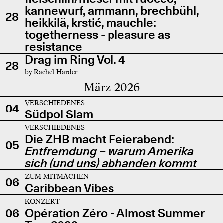
kannewurf, ammann, brechbühl,
28
heikkilä, krstić, mauchle:
togetherness - pleasure as
resistance
Drag im Ring Vol. 4
28
by Rachel Harder
März 2026
VERSCHIEDENES
04
Südpol Slam
VERSCHIEDENES
Die ZHB macht Feierabend:
05
Entfremdung – warum Amerika
sich (und uns) abhanden kommt
ZUM MITMACHEN
06
Caribbean Vibes
KONZERT
06
Opération Zéro - Almost Summer