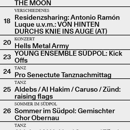
THE MOON
VERSCHIEDENES
Residenzsharing: Antonio Ramón
18
Luque u.v.m.: VON HINTEN
DURCHS KNIE INS AUGE (AT)
KONZERT
20
Hells Metal Army
YOUNG ENSEMBLE SÜDPOL: Kick
23
Offs
TANZ
24
Pro Senectute Tanznachmittag
TANZ
25
Aldebs / Al Hakim / Caruso / Zünd:
raising flags
SOMMER IM SÜDPOL
26
Sommer im Südpol: Gemischter
Chor Obernau
TANZ