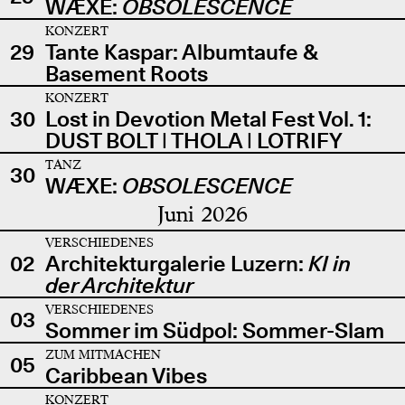
WÆXE:
OBSOLESCENCE
KONZERT
29
Tante Kaspar: Albumtaufe &
Basement Roots
KONZERT
30
Lost in Devotion Metal Fest Vol. 1:
DUST BOLT | THOLA | LOTRIFY
TANZ
30
WÆXE:
OBSOLESCENCE
Juni 2026
VERSCHIEDENES
02
Architekturgalerie Luzern:
KI in
der Architektur
VERSCHIEDENES
03
Sommer im Südpol: Sommer-Slam
ZUM MITMACHEN
05
Caribbean Vibes
KONZERT