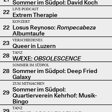
Sommer im Südpol: David Koch
LIVE-PODCAST
22
Extrem Therapie
KONZERT
22
Losus Reynoso:
Rompecabeza
Albumtaufe
VERSCHIEDENES
23
Queer in Luzern
TANZ
28
WÆXE:
OBSOLESCENCE
SOMMER IM SÜDPOL
28
Sommer im Südpol: Deep Fried
Galaxy
ZUM MITMACHEN
Sommer im Südpol:
29
Quartierverein Kehrhof: Musik-
Bingo
TANZ
29