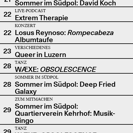
Sommer im Südpol: David Koch
LIVE-PODCAST
22
Extrem Therapie
KONZERT
22
Losus Reynoso:
Rompecabeza
Albumtaufe
VERSCHIEDENES
23
Queer in Luzern
TANZ
28
WÆXE:
OBSOLESCENCE
SOMMER IM SÜDPOL
28
Sommer im Südpol: Deep Fried
Galaxy
ZUM MITMACHEN
Sommer im Südpol:
29
Quartierverein Kehrhof: Musik-
Bingo
TANZ
29