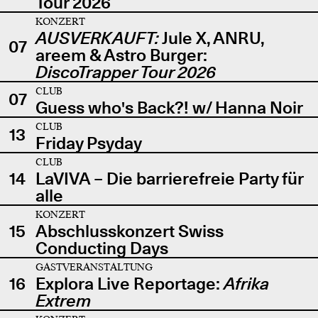
Tour 2026
KONZERT
AUSVERKAUFT:
Jule X, ANRU,
07
areem & Astro Burger:
DiscoTrapper Tour 2026
CLUB
07
Guess who's Back?! w/ Hanna Noir
CLUB
13
Friday Psyday
CLUB
14
LaVIVA – Die barrierefreie Party für
alle
KONZERT
15
Abschlusskonzert Swiss
Conducting Days
GASTVERANSTALTUNG
16
Explora Live Reportage:
Afrika
Extrem