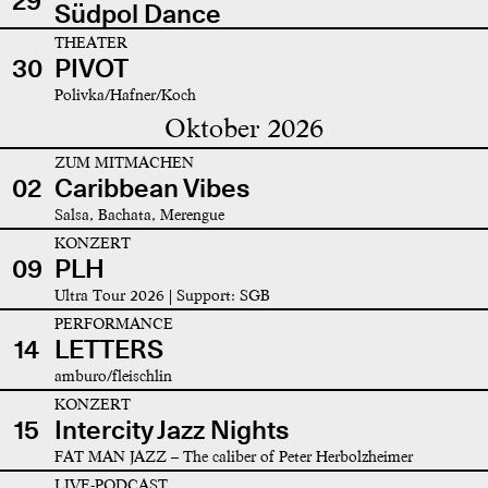
29
Südpol Dance
THEATER
30
PIVOT
Polivka/Hafner/Koch
Oktober 2026
ZUM MITMACHEN
02
Caribbean Vibes
Salsa, Bachata, Merengue
KONZERT
09
PLH
Ultra Tour 2026 | Support: SGB
PERFORMANCE
14
LETTERS
amburo/fleischlin
KONZERT
15
Intercity Jazz Nights
FAT MAN JAZZ – The caliber of Peter Herbolzheimer
LIVE-PODCAST