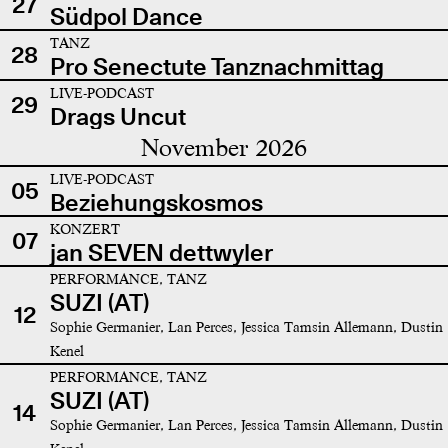
27
Südpol Dance
TANZ
28
Pro Senectute Tanznachmittag
LIVE-PODCAST
29
Drags Uncut
November 2026
LIVE-PODCAST
05
Beziehungskosmos
KONZERT
07
jan SEVEN dettwyler
PERFORMANCE, TANZ
SUZI (AT)
12
Sophie Germanier, Lan Perces, Jessica Tamsin Allemann, Dustin
Kenel
PERFORMANCE, TANZ
SUZI (AT)
14
Sophie Germanier, Lan Perces, Jessica Tamsin Allemann, Dustin