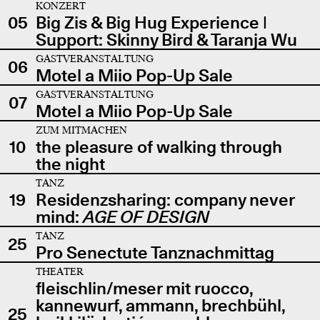
KONZERT
05
Big Zis & Big Hug Experience |
Support: Skinny Bird & Taranja Wu
GASTVERANSTALTUNG
06
Motel a Miio Pop-Up Sale
GASTVERANSTALTUNG
07
Motel a Miio Pop-Up Sale
ZUM MITMACHEN
10
the pleasure of walking through
the night
TANZ
19
Residenzsharing: company never
mind:
AGE OF DESIGN
TANZ
25
Pro Senectute Tanznachmittag
THEATER
fleischlin/meser mit ruocco,
kannewurf, ammann, brechbühl,
25