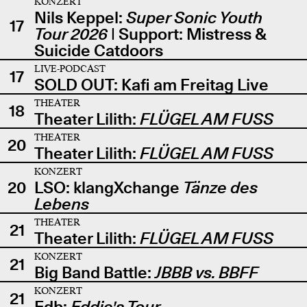
KONZERT
Nils Keppel:
Super Sonic Youth
17
Tour 2026
| Support: Mistress &
Suicide Catdoors
LIVE-PODCAST
17
SOLD OUT: Kafi am Freitag Live
THEATER
18
Theater Lilith:
FLÜGEL AM FUSS
THEATER
20
Theater Lilith:
FLÜGEL AM FUSS
KONZERT
20
LSO: klangXchange
Tänze des
Lebens
THEATER
21
Theater Lilith:
FLÜGEL AM FUSS
KONZERT
21
Big Band Battle:
JBBB vs. BBFF
KONZERT
21
Edb:
Eddie's Tour