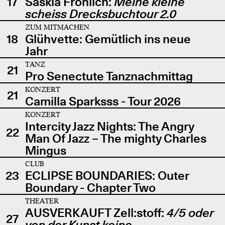
17
Saskia Fröhlich:
Meine kleine
scheiss Drecksbuchtour 2.0
ZUM MITMACHEN
18
Glühvette: Gemütlich ins neue
Jahr
TANZ
21
Pro Senectute Tanznachmittag
KONZERT
21
Camilla Sparksss - Tour 2026
KONZERT
Intercity Jazz Nights: The Angry
22
Man Of Jazz – The mighty Charles
Mingus
CLUB
23
ECLIPSE BOUNDARIES: Outer
Boundary - Chapter Two
THEATER
AUSVERKAUFT Zell:stoff:
4/5 oder
27
von der Kunst keine