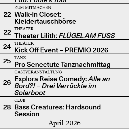
ZUM MITMACHEN
22
Walk-in Closet:
Kleidertauschbörse
THEATER
22
Theater Lilith:
FLÜGEL AM FUSS
THEATER
24
Kick Off Event – PREMIO 2026
TANZ
25
Pro Senectute Tanznachmittag
GASTVERANSTALTUNG
Explora Reise Comedy:
Alle an
26
Bord?! – Drei Verrückte im
Solarboot
CLUB
28
Bass Creatures: Hardsound
Session
April 2026