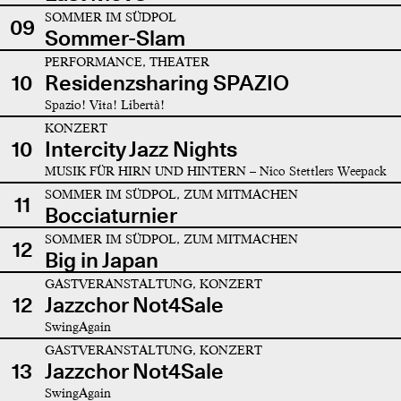
SOMMER IM SÜDPOL
09
Sommer-Slam
PERFORMANCE, THEATER
10
Residenzsharing SPAZIO
Spazio! Vita! Libertà!
KONZERT
10
Intercity Jazz Nights
MUSIK FÜR HIRN UND HINTERN – Nico Stettlers Weepack
SOMMER IM SÜDPOL, ZUM MITMACHEN
11
Bocciaturnier
SOMMER IM SÜDPOL, ZUM MITMACHEN
12
Big in Japan
GASTVERANSTALTUNG, KONZERT
12
Jazzchor Not4Sale
SwingAgain
GASTVERANSTALTUNG, KONZERT
13
Jazzchor Not4Sale
SwingAgain