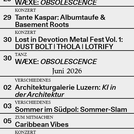
WÆXE:
OBSOLESCENCE
KONZERT
29
Tante Kaspar: Albumtaufe &
Basement Roots
KONZERT
30
Lost in Devotion Metal Fest Vol. 1:
DUST BOLT | THOLA | LOTRIFY
TANZ
30
WÆXE:
OBSOLESCENCE
Juni 2026
VERSCHIEDENES
02
Architekturgalerie Luzern:
KI in
der Architektur
VERSCHIEDENES
03
Sommer im Südpol: Sommer-Slam
ZUM MITMACHEN
05
Caribbean Vibes
KONZERT