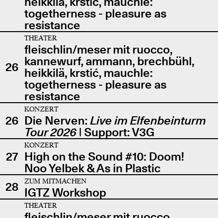
heikkilä, krstić, mauchle:
togetherness - pleasure as
resistance
THEATER
fleischlin/meser mit ruocco,
kannewurf, ammann, brechbühl,
26
heikkilä, krstić, mauchle:
togetherness - pleasure as
resistance
KONZERT
26
Die Nerven:
Live im Elfenbeinturm
Tour 2026
| Support: V3G
KONZERT
27
High on the Sound #10: Doom!
Noo Yelbek & As in Plastic
ZUM MITMACHEN
28
IGTZ Workshop
THEATER
fleischlin/meser mit ruocco,