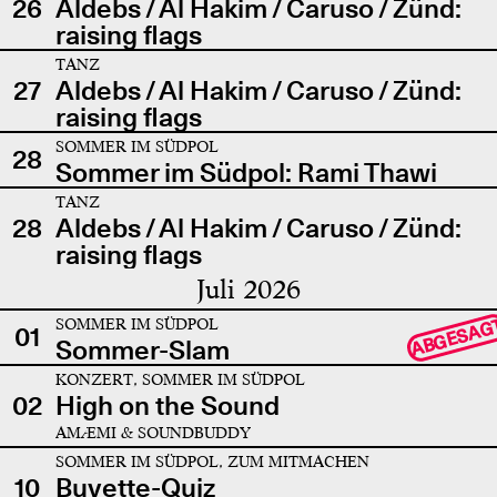
26
Aldebs / Al Hakim / Caruso / Zünd:
raising flags
TANZ
27
Aldebs / Al Hakim / Caruso / Zünd:
raising flags
SOMMER IM SÜDPOL
28
Sommer im Südpol: Rami Thawi
TANZ
28
Aldebs / Al Hakim / Caruso / Zünd:
raising flags
Juli 2026
SOMMER IM SÜDPOL
ABGESAG
01
Sommer-Slam
KONZERT, SOMMER IM SÜDPOL
02
High on the Sound
AMÆMI & SOUNDBUDDY
SOMMER IM SÜDPOL, ZUM MITMACHEN
10
Buvette-Quiz