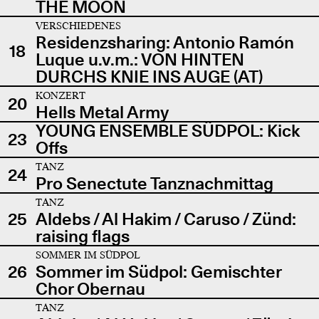
THE MOON
VERSCHIEDENES
Residenzsharing: Antonio Ramón
18
Luque u.v.m.: VON HINTEN
DURCHS KNIE INS AUGE (AT)
KONZERT
20
Hells Metal Army
YOUNG ENSEMBLE SÜDPOL: Kick
23
Offs
TANZ
24
Pro Senectute Tanznachmittag
TANZ
25
Aldebs / Al Hakim / Caruso / Zünd:
raising flags
SOMMER IM SÜDPOL
26
Sommer im Südpol: Gemischter
Chor Obernau
TANZ