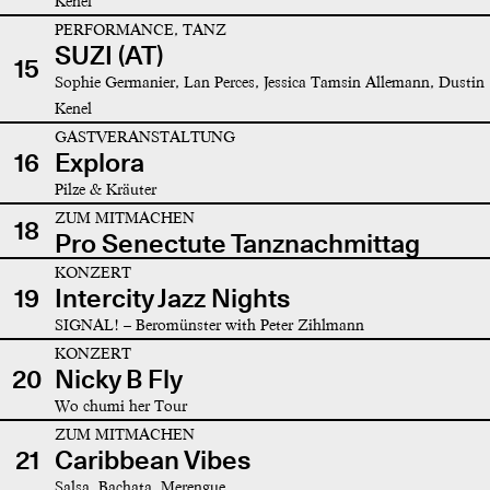
Kenel
PERFORMANCE, TANZ
SUZI (AT)
15
Sophie Germanier, Lan Perces, Jessica Tamsin Allemann, Dustin
Kenel
GASTVERANSTALTUNG
16
Explora
Pilze & Kräuter
ZUM MITMACHEN
18
Pro Senectute Tanznachmittag
KONZERT
19
Intercity Jazz Nights
SIGNAL! – Beromünster with Peter Zihlmann
KONZERT
20
Nicky B Fly
Wo chumi her Tour
ZUM MITMACHEN
21
Caribbean Vibes
Salsa, Bachata, Merengue