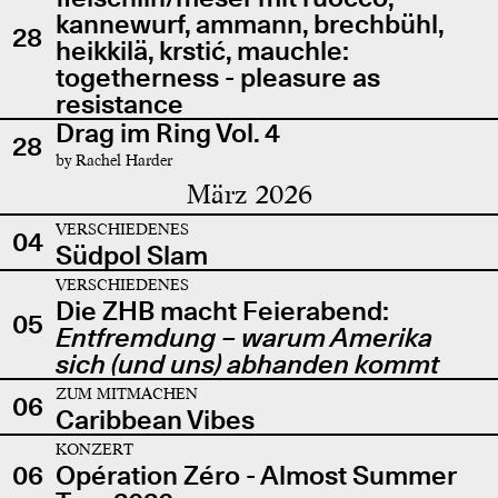
kannewurf, ammann, brechbühl,
28
heikkilä, krstić, mauchle:
togetherness - pleasure as
resistance
Drag im Ring Vol. 4
28
by Rachel Harder
März 2026
VERSCHIEDENES
04
Südpol Slam
VERSCHIEDENES
Die ZHB macht Feierabend:
05
Entfremdung – warum Amerika
sich (und uns) abhanden kommt
ZUM MITMACHEN
06
Caribbean Vibes
KONZERT
06
Opération Zéro - Almost Summer