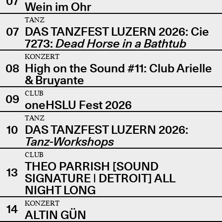
07
Wein im Ohr
TANZ
07
DAS TANZFEST LUZERN 2026: Cie
7273:
Dead Horse in a Bathtub
KONZERT
08
High on the Sound #11: Club Arielle
& Bruyante
CLUB
09
oneHSLU Fest 2026
TANZ
10
DAS TANZFEST LUZERN 2026:
Tanz-Workshops
CLUB
THEO PARRISH [SOUND
13
SIGNATURE | DETROIT] ALL
NIGHT LONG
KONZERT
14
ALTIN GÜN