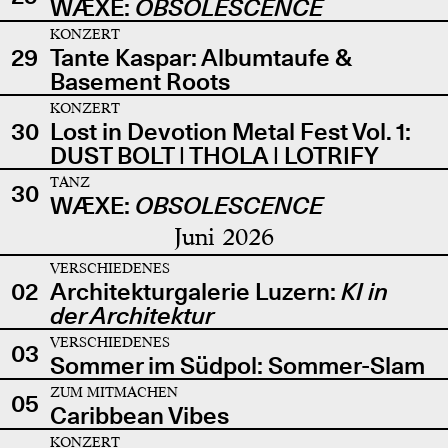
WÆXE:
OBSOLESCENCE
KONZERT
29
Tante Kaspar: Albumtaufe &
Basement Roots
KONZERT
30
Lost in Devotion Metal Fest Vol. 1:
DUST BOLT | THOLA | LOTRIFY
TANZ
30
WÆXE:
OBSOLESCENCE
Juni 2026
VERSCHIEDENES
02
Architekturgalerie Luzern:
KI in
der Architektur
VERSCHIEDENES
03
Sommer im Südpol: Sommer-Slam
ZUM MITMACHEN
05
Caribbean Vibes
KONZERT