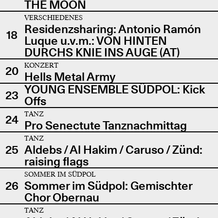
THE MOON
VERSCHIEDENES
Residenzsharing: Antonio Ramón
18
Luque u.v.m.: VON HINTEN
DURCHS KNIE INS AUGE (AT)
KONZERT
20
Hells Metal Army
YOUNG ENSEMBLE SÜDPOL: Kick
23
Offs
TANZ
24
Pro Senectute Tanznachmittag
TANZ
25
Aldebs / Al Hakim / Caruso / Zünd:
raising flags
SOMMER IM SÜDPOL
26
Sommer im Südpol: Gemischter
Chor Obernau
TANZ