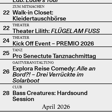
ZUM MITMACHEN
22
Walk-in Closet:
Kleidertauschbörse
THEATER
22
Theater Lilith:
FLÜGEL AM FUSS
THEATER
24
Kick Off Event – PREMIO 2026
TANZ
25
Pro Senectute Tanznachmittag
GASTVERANSTALTUNG
Explora Reise Comedy:
Alle an
26
Bord?! – Drei Verrückte im
Solarboot
CLUB
28
Bass Creatures: Hardsound
Session
April 2026