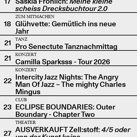
17
Saskia Fröhlich:
Meine kleine
scheiss Drecksbuchtour 2.0
ZUM MITMACHEN
18
Glühvette: Gemütlich ins neue
Jahr
TANZ
21
Pro Senectute Tanznachmittag
KONZERT
21
Camilla Sparksss - Tour 2026
KONZERT
Intercity Jazz Nights: The Angry
22
Man Of Jazz – The mighty Charles
Mingus
CLUB
23
ECLIPSE BOUNDARIES: Outer
Boundary - Chapter Two
THEATER
AUSVERKAUFT Zell:stoff:
4/5 oder
27
von der Kunst keine