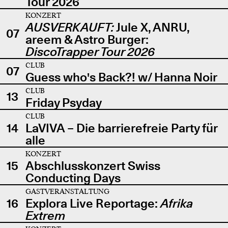
Tour 2026
KONZERT
AUSVERKAUFT:
Jule X, ANRU,
07
areem & Astro Burger:
DiscoTrapper Tour 2026
CLUB
07
Guess who's Back?! w/ Hanna Noir
CLUB
13
Friday Psyday
CLUB
14
LaVIVA – Die barrierefreie Party für
alle
KONZERT
15
Abschlusskonzert Swiss
Conducting Days
GASTVERANSTALTUNG
16
Explora Live Reportage:
Afrika
Extrem