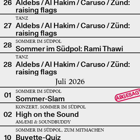
26
Aldebs / Al Hakim / Caruso / Zünd:
raising flags
TANZ
27
Aldebs / Al Hakim / Caruso / Zünd:
raising flags
SOMMER IM SÜDPOL
28
Sommer im Südpol: Rami Thawi
TANZ
28
Aldebs / Al Hakim / Caruso / Zünd:
raising flags
Juli 2026
SOMMER IM SÜDPOL
ABGESAG
01
Sommer-Slam
KONZERT, SOMMER IM SÜDPOL
02
High on the Sound
AMÆMI & SOUNDBUDDY
SOMMER IM SÜDPOL, ZUM MITMACHEN
10
Buvette-Quiz