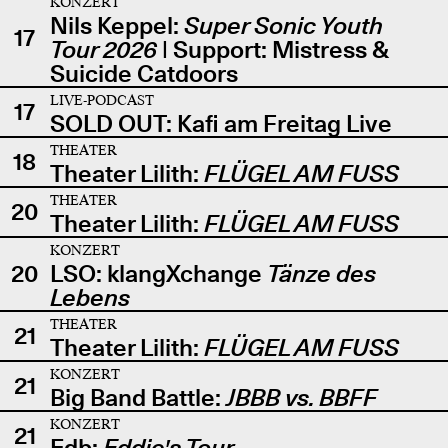
KONZERT
Nils Keppel:
Super Sonic Youth
17
Tour 2026
| Support: Mistress &
Suicide Catdoors
LIVE-PODCAST
17
SOLD OUT: Kafi am Freitag Live
THEATER
18
Theater Lilith:
FLÜGEL AM FUSS
THEATER
20
Theater Lilith:
FLÜGEL AM FUSS
KONZERT
20
LSO: klangXchange
Tänze des
Lebens
THEATER
21
Theater Lilith:
FLÜGEL AM FUSS
KONZERT
21
Big Band Battle:
JBBB vs. BBFF
KONZERT
21
Edb:
Eddie's Tour