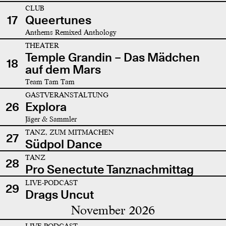
CLUB
17
Queertunes
Anthems Remixed Anthology
THEATER
Temple Grandin – Das Mädchen
18
auf dem Mars
Team Tam Tam
GASTVERANSTALTUNG
26
Explora
Jäger & Sammler
TANZ, ZUM MITMACHEN
27
Südpol Dance
TANZ
28
Pro Senectute Tanznachmittag
LIVE-PODCAST
29
Drags Uncut
November 2026
LIVE-PODCAST