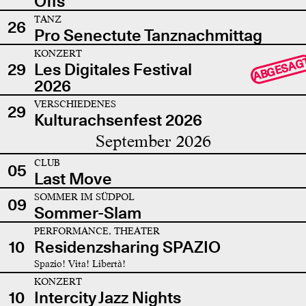
Offs
TANZ
26
Pro Senectute Tanznachmittag
KONZERT
ABGESAG
29
Les Digitales Festival
2026
VERSCHIEDENES
29
Kulturachsenfest 2026
September 2026
CLUB
05
Last Move
SOMMER IM SÜDPOL
09
Sommer-Slam
PERFORMANCE, THEATER
10
Residenzsharing SPAZIO
Spazio! Vita! Libertà!
KONZERT
10
Intercity Jazz Nights