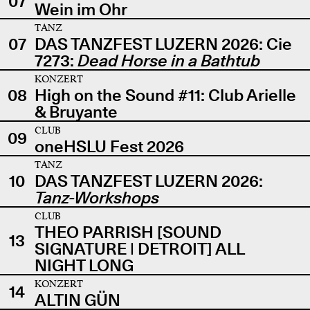
07
Wein im Ohr
TANZ
07
DAS TANZFEST LUZERN 2026: Cie
7273:
Dead Horse in a Bathtub
KONZERT
08
High on the Sound #11: Club Arielle
& Bruyante
CLUB
09
oneHSLU Fest 2026
TANZ
10
DAS TANZFEST LUZERN 2026:
Tanz-Workshops
CLUB
THEO PARRISH [SOUND
13
SIGNATURE | DETROIT] ALL
NIGHT LONG
KONZERT
14
ALTIN GÜN