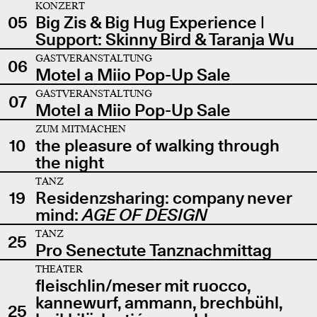
KONZERT
05
Big Zis & Big Hug Experience |
Support: Skinny Bird & Taranja Wu
GASTVERANSTALTUNG
06
Motel a Miio Pop-Up Sale
GASTVERANSTALTUNG
07
Motel a Miio Pop-Up Sale
ZUM MITMACHEN
10
the pleasure of walking through
the night
TANZ
19
Residenzsharing: company never
mind:
AGE OF DESIGN
TANZ
25
Pro Senectute Tanznachmittag
THEATER
fleischlin/meser mit ruocco,
kannewurf, ammann, brechbühl,
25