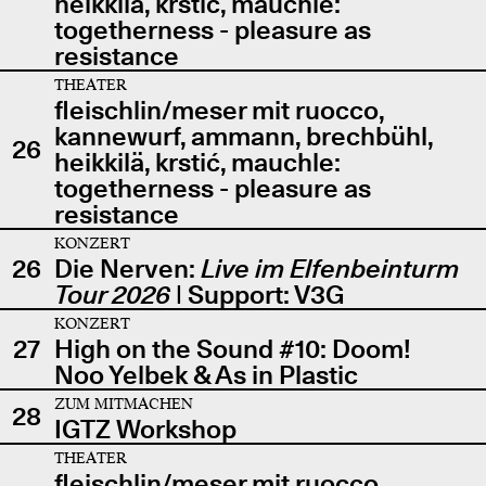
heikkilä, krstić, mauchle:
togetherness - pleasure as
resistance
THEATER
fleischlin/meser mit ruocco,
kannewurf, ammann, brechbühl,
26
heikkilä, krstić, mauchle:
togetherness - pleasure as
resistance
KONZERT
26
Die Nerven:
Live im Elfenbeinturm
Tour 2026
| Support: V3G
KONZERT
27
High on the Sound #10: Doom!
Noo Yelbek & As in Plastic
ZUM MITMACHEN
28
IGTZ Workshop
THEATER
fleischlin/meser mit ruocco,