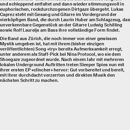
und schleppend entfaltet und dann wieder stimmungsvoll in
euphorischen, rockdurchzogenen Dirtgaze übergeht. Lukas
Caprez steht mit Gesang und Gitarre im Vordergrund der
vierköpfigen Band, die durch Laurin Huber am Schlagzeug, das
unverkennbare Gegenstück an der Gitarre Ludwig Schilling
sowie Rolf Laureĳs am Bass ihre vollständige Form findet.
Die Band aus Zürich, die noch immer von einer gewissen
Mystik umgeben ist, hat mit ihrem (bisher einzigen
veröffentlichten) Song «try» bereits Aufmerksamkeit erregt,
unter anderem als Staff-Pick bei Nina Protocol, wo sie dem
Shoegaze zugeordnet wurde. Nach einem Jahr mit mehreren
lokalen Underground Auftritten treten Sleeper Spies nun mit
ihrer ersten EP «clincher» hervor: Gut vorbereitet und bereit,
mit ihrer durchdacht verzerrten und direkten Musik den
nächsten Schritt zu machen.