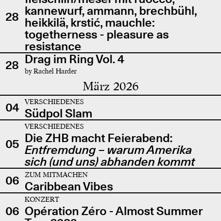
kannewurf, ammann, brechbühl,
28
heikkilä, krstić, mauchle:
togetherness - pleasure as
resistance
Drag im Ring Vol. 4
28
by Rachel Harder
März 2026
VERSCHIEDENES
04
Südpol Slam
VERSCHIEDENES
Die ZHB macht Feierabend:
05
Entfremdung – warum Amerika
sich (und uns) abhanden kommt
ZUM MITMACHEN
06
Caribbean Vibes
KONZERT
06
Opération Zéro - Almost Summer