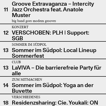
Groove Extravaganza – Intercity
11
Jazz Orchestra feat. Anatole
Muster
big band goes modern grooves
KONZERT
12
VERSCHOBEN: PLH | Support:
SGB
SOMMER IM SÜDPOL
13
Sommer im Südpol: Local Lineup
Sommerfest
CLUB
13
LaVIVA – Die barrierefreie Party für
alle
ZUM MITMACHEN
14
Sommer im Südpol: Yoga an der
Buvette
VERSCHIEDENES
18
Residenzsharing: Cie. Youkali: ON