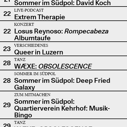
Sommer im Südpol: David Koch
LIVE-PODCAST
22
Extrem Therapie
KONZERT
22
Losus Reynoso:
Rompecabeza
Albumtaufe
VERSCHIEDENES
23
Queer in Luzern
TANZ
28
WÆXE:
OBSOLESCENCE
SOMMER IM SÜDPOL
28
Sommer im Südpol: Deep Fried
Galaxy
ZUM MITMACHEN
Sommer im Südpol:
29
Quartierverein Kehrhof: Musik-
Bingo
TANZ
29