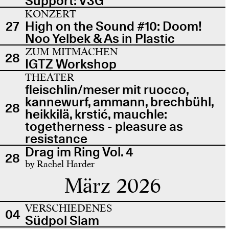
Support: V3G
KONZERT
27
High on the Sound #10: Doom!
Noo Yelbek & As in Plastic
ZUM MITMACHEN
28
IGTZ Workshop
THEATER
fleischlin/meser mit ruocco,
kannewurf, ammann, brechbühl,
28
heikkilä, krstić, mauchle:
togetherness - pleasure as
resistance
Drag im Ring Vol. 4
28
by Rachel Harder
März 2026
VERSCHIEDENES
04
Südpol Slam