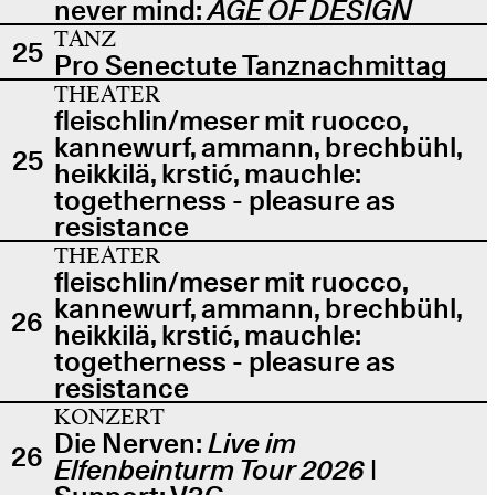
never mind:
AGE OF DESIGN
TANZ
25
Pro Senectute Tanznachmittag
THEATER
fleischlin/meser mit ruocco,
kannewurf, ammann, brechbühl,
25
heikkilä, krstić, mauchle:
togetherness - pleasure as
resistance
THEATER
fleischlin/meser mit ruocco,
kannewurf, ammann, brechbühl,
26
heikkilä, krstić, mauchle:
togetherness - pleasure as
resistance
KONZERT
Die Nerven:
Live im
26
Elfenbeinturm Tour 2026
|