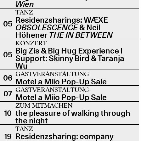
Wien
TANZ
Residenzsharings: WÆXE
05
OBSOLESCENCE
& Neil
Höhener
THE IN BETWEEN
KONZERT
Big Zis & Big Hug Experience |
05
Support: Skinny Bird & Taranja
Wu
GASTVERANSTALTUNG
06
Motel a Miio Pop-Up Sale
GASTVERANSTALTUNG
07
Motel a Miio Pop-Up Sale
ZUM MITMACHEN
10
the pleasure of walking through
the night
TANZ
19
Residenzsharing: company