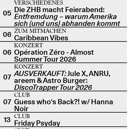
VERSCHIEDENES
Die ZHB macht Feierabend:
05
Entfremdung – warum Amerika
sich (und uns) abhanden kommt
ZUM MITMACHEN
06
Caribbean Vibes
KONZERT
06
Opération Zéro - Almost
Summer Tour 2026
KONZERT
AUSVERKAUFT:
Jule X, ANRU,
07
areem & Astro Burger:
DiscoTrapper Tour 2026
CLUB
07
Guess who's Back?! w/ Hanna
Noir
CLUB
13
Friday Psyday