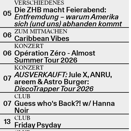
VERSCHIEDENES
Die ZHB macht Feierabend:
05
Entfremdung – warum Amerika
sich (und uns) abhanden kommt
ZUM MITMACHEN
06
Caribbean Vibes
KONZERT
06
Opération Zéro - Almost
Summer Tour 2026
KONZERT
AUSVERKAUFT:
Jule X, ANRU,
07
areem & Astro Burger:
DiscoTrapper Tour 2026
CLUB
07
Guess who's Back?! w/ Hanna
Noir
CLUB
13
Friday Psyday