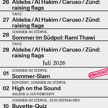
26
Aldebs / Al Hakim / Caruso / Zünd:
raising flags
TANZ
27
Aldebs / Al Hakim / Caruso / Zünd:
raising flags
SOMMER IM SÜDPOL
28
Sommer im Südpol: Rami Thawi
TANZ
28
Aldebs / Al Hakim / Caruso / Zünd:
raising flags
Juli 2026
SOMMER IM SÜDPOL
ABGESAG
01
Sommer-Slam
KONZERT, SOMMER IM SÜDPOL
02
High on the Sound
AMÆMI & SOUNDBUDDY
SOMMER IM SÜDPOL, ZUM MITMACHEN
10
Buvette-Quiz