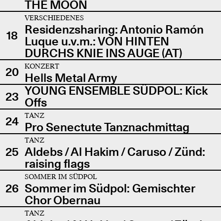
THE MOON
VERSCHIEDENES
Residenzsharing: Antonio Ramón
18
Luque u.v.m.: VON HINTEN
DURCHS KNIE INS AUGE (AT)
KONZERT
20
Hells Metal Army
YOUNG ENSEMBLE SÜDPOL: Kick
23
Offs
TANZ
24
Pro Senectute Tanznachmittag
TANZ
25
Aldebs / Al Hakim / Caruso / Zünd:
raising flags
SOMMER IM SÜDPOL
26
Sommer im Südpol: Gemischter
Chor Obernau
TANZ