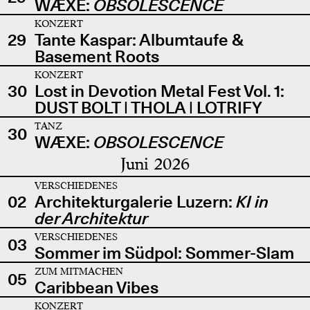
WÆXE:
OBSOLESCENCE
KONZERT
29
Tante Kaspar: Albumtaufe &
Basement Roots
KONZERT
30
Lost in Devotion Metal Fest Vol. 1:
DUST BOLT | THOLA | LOTRIFY
TANZ
30
WÆXE:
OBSOLESCENCE
Juni 2026
VERSCHIEDENES
02
Architekturgalerie Luzern:
KI in
der Architektur
VERSCHIEDENES
03
Sommer im Südpol: Sommer-Slam
ZUM MITMACHEN
05
Caribbean Vibes
KONZERT