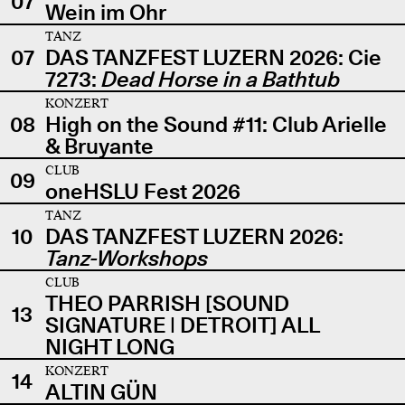
07
Wein im Ohr
TANZ
07
DAS TANZFEST LUZERN 2026: Cie
7273:
Dead Horse in a Bathtub
KONZERT
08
High on the Sound #11: Club Arielle
& Bruyante
CLUB
09
oneHSLU Fest 2026
TANZ
10
DAS TANZFEST LUZERN 2026:
Tanz-Workshops
CLUB
THEO PARRISH [SOUND
13
SIGNATURE | DETROIT] ALL
NIGHT LONG
KONZERT
14
ALTIN GÜN