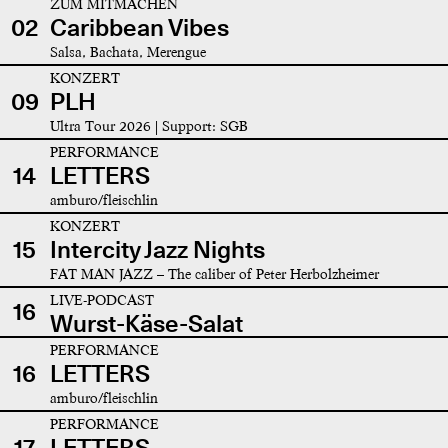
ZUM MITMACHEN
02
Caribbean Vibes
Salsa, Bachata, Merengue
KONZERT
09
PLH
Ultra Tour 2026 | Support: SGB
PERFORMANCE
14
LETTERS
amburo/fleischlin
KONZERT
15
Intercity Jazz Nights
FAT MAN JAZZ – The caliber of Peter Herbolzheimer
LIVE-PODCAST
16
Wurst-Käse-Salat
PERFORMANCE
16
LETTERS
amburo/fleischlin
PERFORMANCE
17
LETTERS