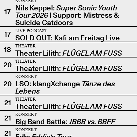
KONZERT
Nils Keppel:
Super Sonic Youth
17
Tour 2026
| Support: Mistress &
Suicide Catdoors
LIVE-PODCAST
17
SOLD OUT: Kafi am Freitag Live
THEATER
18
Theater Lilith:
FLÜGEL AM FUSS
THEATER
20
Theater Lilith:
FLÜGEL AM FUSS
KONZERT
20
LSO: klangXchange
Tänze des
Lebens
THEATER
21
Theater Lilith:
FLÜGEL AM FUSS
KONZERT
21
Big Band Battle:
JBBB vs. BBFF
KONZERT
21
Edb:
Eddie's Tour