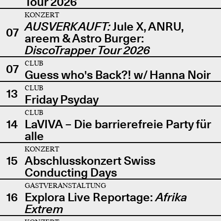
Tour 2026
KONZERT
AUSVERKAUFT:
Jule X, ANRU,
07
areem & Astro Burger:
DiscoTrapper Tour 2026
CLUB
07
Guess who's Back?! w/ Hanna Noir
CLUB
13
Friday Psyday
CLUB
14
LaVIVA – Die barrierefreie Party für
alle
KONZERT
15
Abschlusskonzert Swiss
Conducting Days
GASTVERANSTALTUNG
16
Explora Live Reportage:
Afrika
Extrem