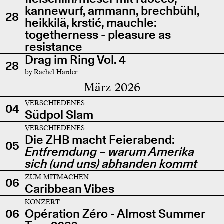
kannewurf, ammann, brechbühl,
28
heikkilä, krstić, mauchle:
togetherness - pleasure as
resistance
Drag im Ring Vol. 4
28
by Rachel Harder
März 2026
VERSCHIEDENES
04
Südpol Slam
VERSCHIEDENES
Die ZHB macht Feierabend:
05
Entfremdung – warum Amerika
sich (und uns) abhanden kommt
ZUM MITMACHEN
06
Caribbean Vibes
KONZERT
06
Opération Zéro - Almost Summer