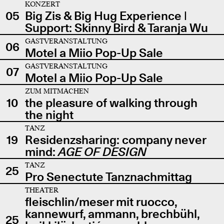
KONZERT
05
Big Zis & Big Hug Experience |
Support: Skinny Bird & Taranja Wu
GASTVERANSTALTUNG
06
Motel a Miio Pop-Up Sale
GASTVERANSTALTUNG
07
Motel a Miio Pop-Up Sale
ZUM MITMACHEN
10
the pleasure of walking through
the night
TANZ
19
Residenzsharing: company never
mind:
AGE OF DESIGN
TANZ
25
Pro Senectute Tanznachmittag
THEATER
fleischlin/meser mit ruocco,
kannewurf, ammann, brechbühl,
25