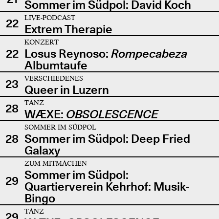
Sommer im Südpol: David Koch
LIVE-PODCAST
22
Extrem Therapie
KONZERT
22
Losus Reynoso:
Rompecabeza
Albumtaufe
VERSCHIEDENES
23
Queer in Luzern
TANZ
28
WÆXE:
OBSOLESCENCE
SOMMER IM SÜDPOL
28
Sommer im Südpol: Deep Fried
Galaxy
ZUM MITMACHEN
Sommer im Südpol:
29
Quartierverein Kehrhof: Musik-
Bingo
TANZ
29