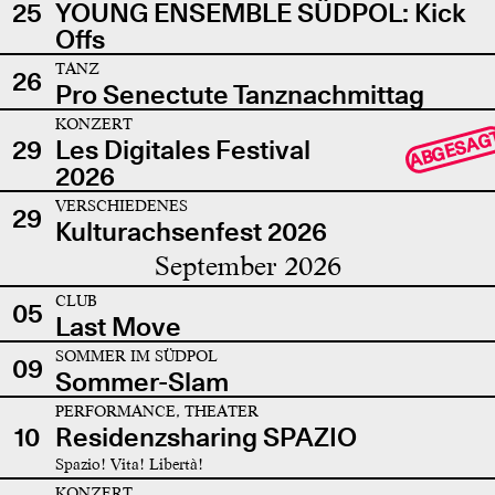
25
YOUNG ENSEMBLE SÜDPOL: Kick
Offs
TANZ
26
Pro Senectute Tanznachmittag
KONZERT
ABGESAG
29
Les Digitales Festival
2026
VERSCHIEDENES
29
Kulturachsenfest 2026
September 2026
CLUB
05
Last Move
SOMMER IM SÜDPOL
09
Sommer-Slam
PERFORMANCE, THEATER
10
Residenzsharing SPAZIO
Spazio! Vita! Libertà!
KONZERT