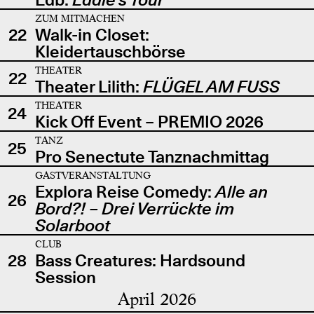
ZUM MITMACHEN
22
Walk-in Closet:
Kleidertauschbörse
THEATER
22
Theater Lilith:
FLÜGEL AM FUSS
THEATER
24
Kick Off Event – PREMIO 2026
TANZ
25
Pro Senectute Tanznachmittag
GASTVERANSTALTUNG
Explora Reise Comedy:
Alle an
26
Bord?! – Drei Verrückte im
Solarboot
CLUB
28
Bass Creatures: Hardsound
Session
April 2026