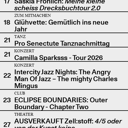
17
Saskia Fröhlich:
Meine kleine
scheiss Drecksbuchtour 2.0
ZUM MITMACHEN
18
Glühvette: Gemütlich ins neue
Jahr
TANZ
21
Pro Senectute Tanznachmittag
KONZERT
21
Camilla Sparksss - Tour 2026
KONZERT
Intercity Jazz Nights: The Angry
22
Man Of Jazz – The mighty Charles
Mingus
CLUB
23
ECLIPSE BOUNDARIES: Outer
Boundary - Chapter Two
THEATER
AUSVERKAUFT Zell:stoff:
4/5 oder
27
von der Kunst keine