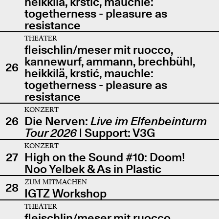
heikkilä, krstić, mauchle:
togetherness - pleasure as
resistance
THEATER
fleischlin/meser mit ruocco,
kannewurf, ammann, brechbühl,
26
heikkilä, krstić, mauchle:
togetherness - pleasure as
resistance
KONZERT
26
Die Nerven:
Live im Elfenbeinturm
Tour 2026
| Support: V3G
KONZERT
27
High on the Sound #10: Doom!
Noo Yelbek & As in Plastic
ZUM MITMACHEN
28
IGTZ Workshop
THEATER
fleischlin/meser mit ruocco,