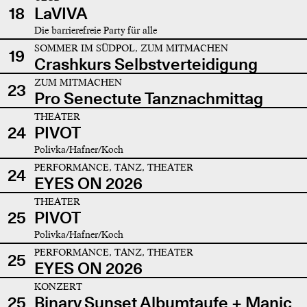
18
LaVIVA
Die barrierefreie Party für alle
SOMMER IM SÜDPOL, ZUM MITMACHEN
19
Crashkurs Selbstverteidigung
ZUM MITMACHEN
23
Pro Senectute Tanznachmittag
THEATER
24
PIVOT
Polivka/Hafner/Koch
PERFORMANCE, TANZ, THEATER
24
EYES ON 2026
THEATER
25
PIVOT
Polivka/Hafner/Koch
PERFORMANCE, TANZ, THEATER
25
EYES ON 2026
KONZERT
25
Binary Sunset Albumtaufe + Manic