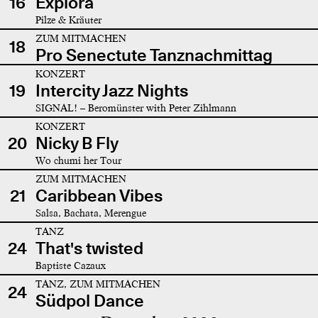
16
Explora
Pilze & Kräuter
ZUM MITMACHEN
18
Pro Senectute Tanznachmittag
KONZERT
19
Intercity Jazz Nights
SIGNAL! – Beromünster with Peter Zihlmann
KONZERT
20
Nicky B Fly
Wo chumi her Tour
ZUM MITMACHEN
21
Caribbean Vibes
Salsa, Bachata, Merengue
TANZ
24
That's twisted
Baptiste Cazaux
TANZ, ZUM MITMACHEN
24
Südpol Dance