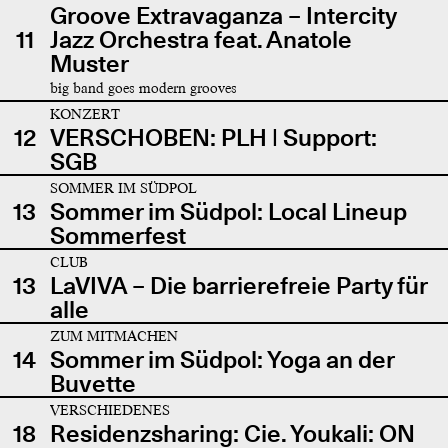
Groove Extravaganza – Intercity
11
Jazz Orchestra feat. Anatole
Muster
big band goes modern grooves
KONZERT
12
VERSCHOBEN: PLH | Support:
SGB
SOMMER IM SÜDPOL
13
Sommer im Südpol: Local Lineup
Sommerfest
CLUB
13
LaVIVA – Die barrierefreie Party für
alle
ZUM MITMACHEN
14
Sommer im Südpol: Yoga an der
Buvette
VERSCHIEDENES
18
Residenzsharing: Cie. Youkali: ON