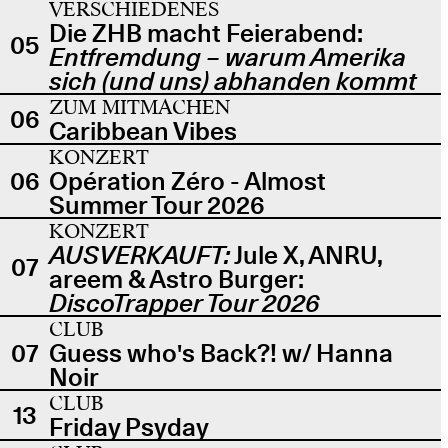
VERSCHIEDENES
Die ZHB macht Feierabend:
05
Entfremdung – warum Amerika
sich (und uns) abhanden kommt
ZUM MITMACHEN
06
Caribbean Vibes
KONZERT
06
Opération Zéro - Almost
Summer Tour 2026
KONZERT
AUSVERKAUFT:
Jule X, ANRU,
07
areem & Astro Burger:
DiscoTrapper Tour 2026
CLUB
07
Guess who's Back?! w/ Hanna
Noir
CLUB
13
Friday Psyday