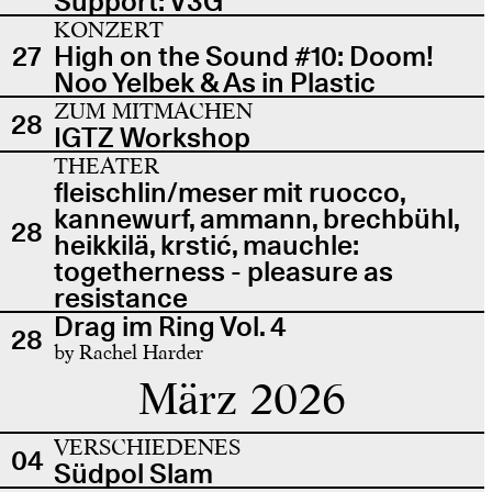
Support: V3G
KONZERT
27
High on the Sound #10: Doom!
Noo Yelbek & As in Plastic
ZUM MITMACHEN
28
IGTZ Workshop
THEATER
fleischlin/meser mit ruocco,
kannewurf, ammann, brechbühl,
28
heikkilä, krstić, mauchle:
togetherness - pleasure as
resistance
Drag im Ring Vol. 4
28
by Rachel Harder
März 2026
VERSCHIEDENES
04
Südpol Slam