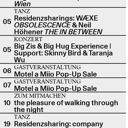
Wien
TANZ
Residenzsharings: WÆXE
05
OBSOLESCENCE
& Neil
Höhener
THE IN BETWEEN
KONZERT
Big Zis & Big Hug Experience |
05
Support: Skinny Bird & Taranja
Wu
GASTVERANSTALTUNG
06
Motel a Miio Pop-Up Sale
GASTVERANSTALTUNG
07
Motel a Miio Pop-Up Sale
ZUM MITMACHEN
10
the pleasure of walking through
the night
TANZ
19
Residenzsharing: company