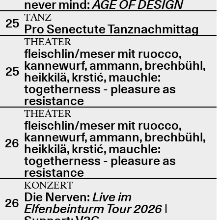
never mind:
AGE OF DESIGN
TANZ
25
Pro Senectute Tanznachmittag
THEATER
fleischlin/meser mit ruocco,
kannewurf, ammann, brechbühl,
25
heikkilä, krstić, mauchle:
togetherness - pleasure as
resistance
THEATER
fleischlin/meser mit ruocco,
kannewurf, ammann, brechbühl,
26
heikkilä, krstić, mauchle:
togetherness - pleasure as
resistance
KONZERT
Die Nerven:
Live im
26
Elfenbeinturm Tour 2026
|