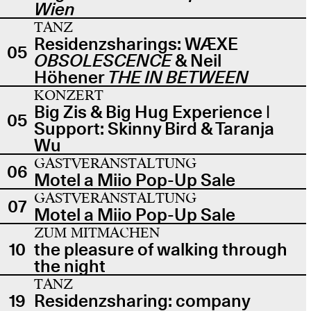
Wien
TANZ
Residenzsharings: WÆXE
05
OBSOLESCENCE
& Neil
Höhener
THE IN BETWEEN
KONZERT
Big Zis & Big Hug Experience |
05
Support: Skinny Bird & Taranja
Wu
GASTVERANSTALTUNG
06
Motel a Miio Pop-Up Sale
GASTVERANSTALTUNG
07
Motel a Miio Pop-Up Sale
ZUM MITMACHEN
10
the pleasure of walking through
the night
TANZ
19
Residenzsharing: company