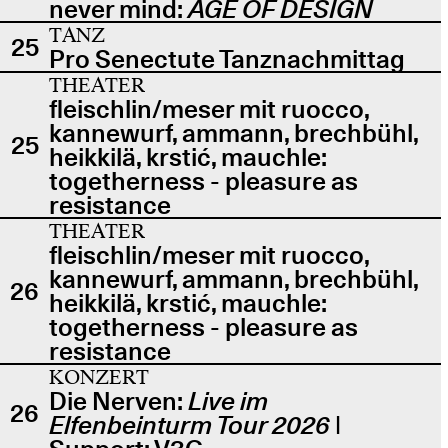
never mind:
AGE OF DESIGN
TANZ
25
Pro Senectute Tanznachmittag
THEATER
fleischlin/meser mit ruocco,
kannewurf, ammann, brechbühl,
25
heikkilä, krstić, mauchle:
togetherness - pleasure as
resistance
THEATER
fleischlin/meser mit ruocco,
kannewurf, ammann, brechbühl,
26
heikkilä, krstić, mauchle:
togetherness - pleasure as
resistance
KONZERT
Die Nerven:
Live im
26
Elfenbeinturm Tour 2026
|