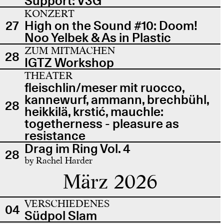
Support: V3G
KONZERT
27
High on the Sound #10: Doom!
Noo Yelbek & As in Plastic
ZUM MITMACHEN
28
IGTZ Workshop
THEATER
fleischlin/meser mit ruocco,
kannewurf, ammann, brechbühl,
28
heikkilä, krstić, mauchle:
togetherness - pleasure as
resistance
Drag im Ring Vol. 4
28
by Rachel Harder
März 2026
VERSCHIEDENES
04
Südpol Slam