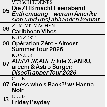
VERSCHIEDENES
Die ZHB macht Feierabend:
05
Entfremdung – warum Amerika
sich (und uns) abhanden kommt
ZUM MITMACHEN
06
Caribbean Vibes
KONZERT
06
Opération Zéro - Almost
Summer Tour 2026
KONZERT
AUSVERKAUFT:
Jule X, ANRU,
07
areem & Astro Burger:
DiscoTrapper Tour 2026
CLUB
07
Guess who's Back?! w/ Hanna
Noir
CLUB
13
Friday Psyday