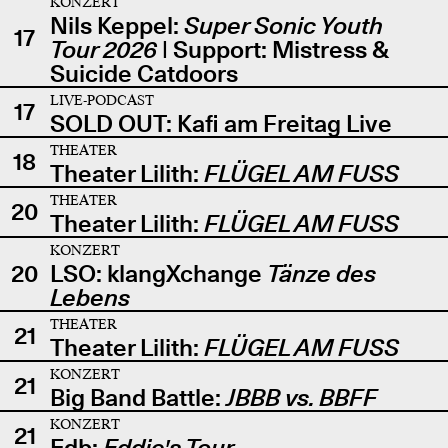
KONZERT
Nils Keppel:
Super Sonic Youth
17
Tour 2026
| Support: Mistress &
Suicide Catdoors
LIVE-PODCAST
17
SOLD OUT: Kafi am Freitag Live
THEATER
18
Theater Lilith:
FLÜGEL AM FUSS
THEATER
20
Theater Lilith:
FLÜGEL AM FUSS
KONZERT
20
LSO: klangXchange
Tänze des
Lebens
THEATER
21
Theater Lilith:
FLÜGEL AM FUSS
KONZERT
21
Big Band Battle:
JBBB vs. BBFF
KONZERT
21
Edb:
Eddie's Tour