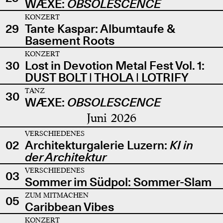
WÆXE:
OBSOLESCENCE
KONZERT
29
Tante Kaspar: Albumtaufe &
Basement Roots
KONZERT
30
Lost in Devotion Metal Fest Vol. 1:
DUST BOLT | THOLA | LOTRIFY
TANZ
30
WÆXE:
OBSOLESCENCE
Juni 2026
VERSCHIEDENES
02
Architekturgalerie Luzern:
KI in
der Architektur
VERSCHIEDENES
03
Sommer im Südpol: Sommer-Slam
ZUM MITMACHEN
05
Caribbean Vibes
KONZERT