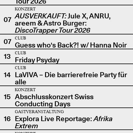
Tour 2026
KONZERT
AUSVERKAUFT:
Jule X, ANRU,
07
areem & Astro Burger:
DiscoTrapper Tour 2026
CLUB
07
Guess who's Back?! w/ Hanna Noir
CLUB
13
Friday Psyday
CLUB
14
LaVIVA – Die barrierefreie Party für
alle
KONZERT
15
Abschlusskonzert Swiss
Conducting Days
GASTVERANSTALTUNG
16
Explora Live Reportage:
Afrika
Extrem