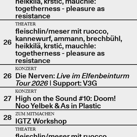
heikkilä, krstić, mauchle:
togetherness - pleasure as
resistance
THEATER
fleischlin/meser mit ruocco,
kannewurf, ammann, brechbühl,
26
heikkilä, krstić, mauchle:
togetherness - pleasure as
resistance
KONZERT
26
Die Nerven:
Live im Elfenbeinturm
Tour 2026
| Support: V3G
KONZERT
27
High on the Sound #10: Doom!
Noo Yelbek & As in Plastic
ZUM MITMACHEN
28
IGTZ Workshop
THEATER
fleischlin/meser mit ruocco,