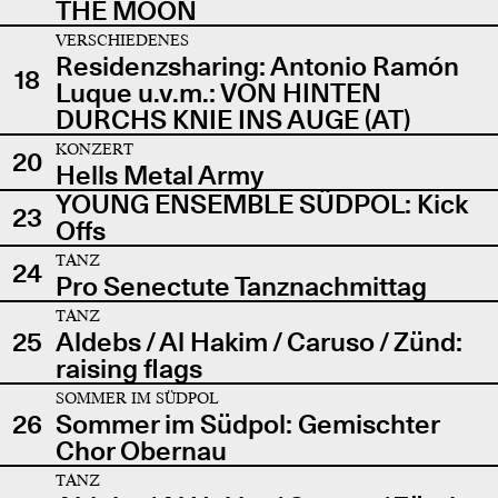
THE MOON
VERSCHIEDENES
Residenzsharing: Antonio Ramón
18
Luque u.v.m.: VON HINTEN
DURCHS KNIE INS AUGE (AT)
KONZERT
20
Hells Metal Army
YOUNG ENSEMBLE SÜDPOL: Kick
23
Offs
TANZ
24
Pro Senectute Tanznachmittag
TANZ
25
Aldebs / Al Hakim / Caruso / Zünd:
raising flags
SOMMER IM SÜDPOL
26
Sommer im Südpol: Gemischter
Chor Obernau
TANZ