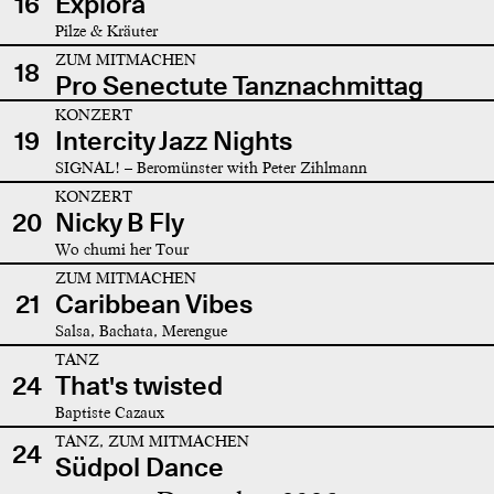
16
Explora
Pilze & Kräuter
ZUM MITMACHEN
18
Pro Senectute Tanznachmittag
KONZERT
19
Intercity Jazz Nights
SIGNAL! – Beromünster with Peter Zihlmann
KONZERT
20
Nicky B Fly
Wo chumi her Tour
ZUM MITMACHEN
21
Caribbean Vibes
Salsa, Bachata, Merengue
TANZ
24
That's twisted
Baptiste Cazaux
TANZ, ZUM MITMACHEN
24
Südpol Dance