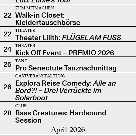
ZUM MITMACHEN
22
Walk-in Closet:
Kleidertauschbörse
THEATER
22
Theater Lilith:
FLÜGEL AM FUSS
THEATER
24
Kick Off Event – PREMIO 2026
TANZ
25
Pro Senectute Tanznachmittag
GASTVERANSTALTUNG
Explora Reise Comedy:
Alle an
26
Bord?! – Drei Verrückte im
Solarboot
CLUB
28
Bass Creatures: Hardsound
Session
April 2026