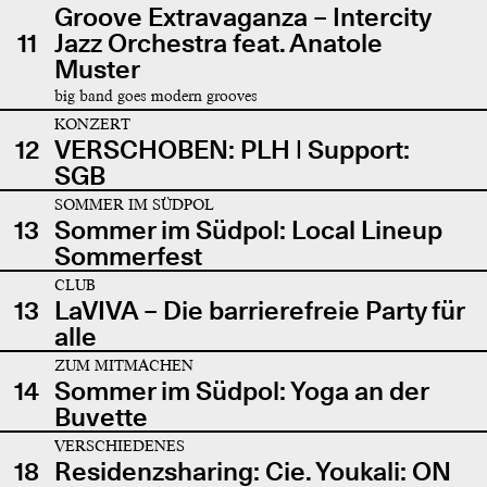
Groove Extravaganza – Intercity
11
Jazz Orchestra feat. Anatole
Muster
big band goes modern grooves
KONZERT
12
VERSCHOBEN: PLH | Support:
SGB
SOMMER IM SÜDPOL
13
Sommer im Südpol: Local Lineup
Sommerfest
CLUB
13
LaVIVA – Die barrierefreie Party für
alle
ZUM MITMACHEN
14
Sommer im Südpol: Yoga an der
Buvette
VERSCHIEDENES
18
Residenzsharing: Cie. Youkali: ON