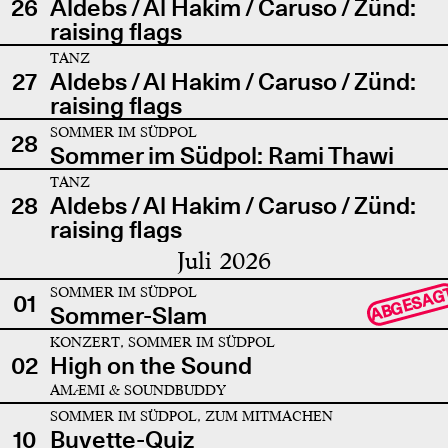
26
Aldebs / Al Hakim / Caruso / Zünd:
raising flags
TANZ
27
Aldebs / Al Hakim / Caruso / Zünd:
raising flags
SOMMER IM SÜDPOL
28
Sommer im Südpol: Rami Thawi
TANZ
28
Aldebs / Al Hakim / Caruso / Zünd:
raising flags
Juli 2026
SOMMER IM SÜDPOL
ABGESAG
01
Sommer-Slam
KONZERT, SOMMER IM SÜDPOL
02
High on the Sound
AMÆMI & SOUNDBUDDY
SOMMER IM SÜDPOL, ZUM MITMACHEN
10
Buvette-Quiz