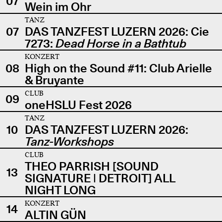
07
Wein im Ohr
TANZ
07
DAS TANZFEST LUZERN 2026: Cie
7273:
Dead Horse in a Bathtub
KONZERT
08
High on the Sound #11: Club Arielle
& Bruyante
CLUB
09
oneHSLU Fest 2026
TANZ
10
DAS TANZFEST LUZERN 2026:
Tanz-Workshops
CLUB
THEO PARRISH [SOUND
13
SIGNATURE | DETROIT] ALL
NIGHT LONG
KONZERT
14
ALTIN GÜN