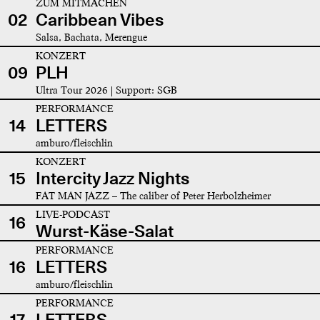
ZUM MITMACHEN
02
Caribbean Vibes
Salsa, Bachata, Merengue
KONZERT
09
PLH
Ultra Tour 2026 | Support: SGB
PERFORMANCE
14
LETTERS
amburo/fleischlin
KONZERT
15
Intercity Jazz Nights
FAT MAN JAZZ – The caliber of Peter Herbolzheimer
LIVE-PODCAST
16
Wurst-Käse-Salat
PERFORMANCE
16
LETTERS
amburo/fleischlin
PERFORMANCE
17
LETTERS