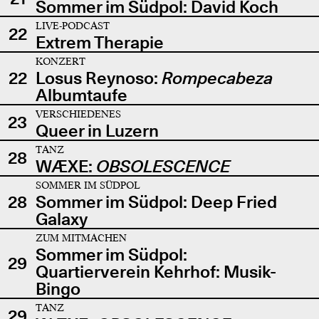
Sommer im Südpol: David Koch
LIVE-PODCAST
22
Extrem Therapie
KONZERT
22
Losus Reynoso:
Rompecabeza
Albumtaufe
VERSCHIEDENES
23
Queer in Luzern
TANZ
28
WÆXE:
OBSOLESCENCE
SOMMER IM SÜDPOL
28
Sommer im Südpol: Deep Fried
Galaxy
ZUM MITMACHEN
Sommer im Südpol:
29
Quartierverein Kehrhof: Musik-
Bingo
TANZ
29