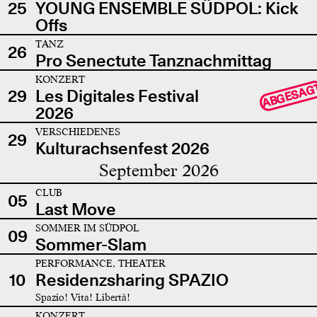
25
YOUNG ENSEMBLE SÜDPOL: Kick
Offs
TANZ
26
Pro Senectute Tanznachmittag
KONZERT
ABGESAG
29
Les Digitales Festival
2026
VERSCHIEDENES
29
Kulturachsenfest 2026
September 2026
CLUB
05
Last Move
SOMMER IM SÜDPOL
09
Sommer-Slam
PERFORMANCE, THEATER
10
Residenzsharing SPAZIO
Spazio! Vita! Libertà!
KONZERT