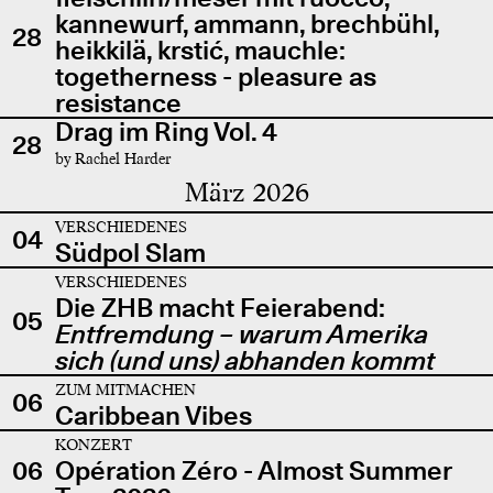
kannewurf, ammann, brechbühl,
28
heikkilä, krstić, mauchle:
togetherness - pleasure as
resistance
Drag im Ring Vol. 4
28
by Rachel Harder
März 2026
VERSCHIEDENES
04
Südpol Slam
VERSCHIEDENES
Die ZHB macht Feierabend:
05
Entfremdung – warum Amerika
sich (und uns) abhanden kommt
ZUM MITMACHEN
06
Caribbean Vibes
KONZERT
06
Opération Zéro - Almost Summer