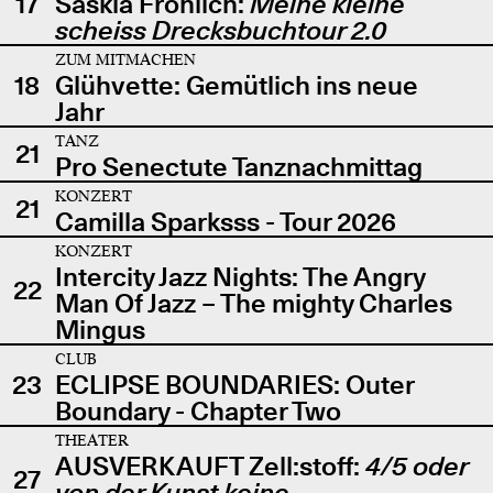
17
Saskia Fröhlich:
Meine kleine
scheiss Drecksbuchtour 2.0
ZUM MITMACHEN
18
Glühvette: Gemütlich ins neue
Jahr
TANZ
21
Pro Senectute Tanznachmittag
KONZERT
21
Camilla Sparksss - Tour 2026
KONZERT
Intercity Jazz Nights: The Angry
22
Man Of Jazz – The mighty Charles
Mingus
CLUB
23
ECLIPSE BOUNDARIES: Outer
Boundary - Chapter Two
THEATER
AUSVERKAUFT Zell:stoff:
4/5 oder
27
von der Kunst keine