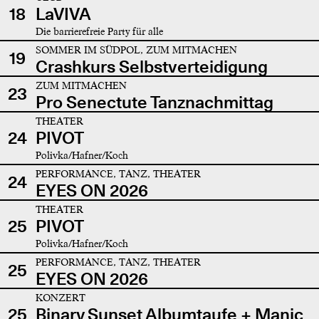
18
LaVIVA
Die barrierefreie Party für alle
SOMMER IM SÜDPOL, ZUM MITMACHEN
19
Crashkurs Selbstverteidigung
ZUM MITMACHEN
23
Pro Senectute Tanznachmittag
THEATER
24
PIVOT
Polivka/Hafner/Koch
PERFORMANCE, TANZ, THEATER
24
EYES ON 2026
THEATER
25
PIVOT
Polivka/Hafner/Koch
PERFORMANCE, TANZ, THEATER
25
EYES ON 2026
KONZERT
25
Binary Sunset Albumtaufe + Manic