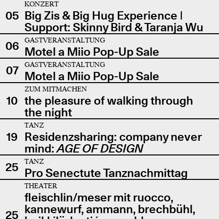
KONZERT
05
Big Zis & Big Hug Experience |
Support: Skinny Bird & Taranja Wu
GASTVERANSTALTUNG
06
Motel a Miio Pop-Up Sale
GASTVERANSTALTUNG
07
Motel a Miio Pop-Up Sale
ZUM MITMACHEN
10
the pleasure of walking through
the night
TANZ
19
Residenzsharing: company never
mind:
AGE OF DESIGN
TANZ
25
Pro Senectute Tanznachmittag
THEATER
fleischlin/meser mit ruocco,
kannewurf, ammann, brechbühl,
25