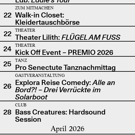
ZUM MITMACHEN
22
Walk-in Closet:
Kleidertauschbörse
THEATER
22
Theater Lilith:
FLÜGEL AM FUSS
THEATER
24
Kick Off Event – PREMIO 2026
TANZ
25
Pro Senectute Tanznachmittag
GASTVERANSTALTUNG
Explora Reise Comedy:
Alle an
26
Bord?! – Drei Verrückte im
Solarboot
CLUB
28
Bass Creatures: Hardsound
Session
April 2026