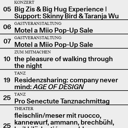
KONZERT
05
Big Zis & Big Hug Experience |
Support: Skinny Bird & Taranja Wu
GASTVERANSTALTUNG
06
Motel a Miio Pop-Up Sale
GASTVERANSTALTUNG
07
Motel a Miio Pop-Up Sale
ZUM MITMACHEN
10
the pleasure of walking through
the night
TANZ
19
Residenzsharing: company never
mind:
AGE OF DESIGN
TANZ
25
Pro Senectute Tanznachmittag
THEATER
fleischlin/meser mit ruocco,
kannewurf, ammann, brechbühl,
25