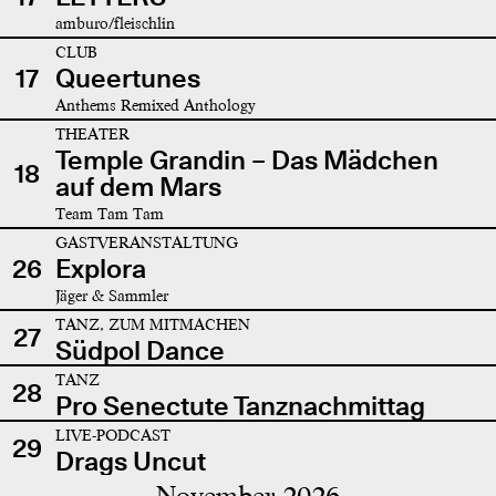
amburo/fleischlin
CLUB
17
Queertunes
Anthems Remixed Anthology
THEATER
Temple Grandin – Das Mädchen
18
auf dem Mars
Team Tam Tam
GASTVERANSTALTUNG
26
Explora
Jäger & Sammler
TANZ, ZUM MITMACHEN
27
Südpol Dance
TANZ
28
Pro Senectute Tanznachmittag
LIVE-PODCAST
29
Drags Uncut
November 2026