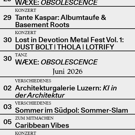
WÆXE:
OBSOLESCENCE
KONZERT
29
Tante Kaspar: Albumtaufe &
Basement Roots
KONZERT
30
Lost in Devotion Metal Fest Vol. 1:
DUST BOLT | THOLA | LOTRIFY
TANZ
30
WÆXE:
OBSOLESCENCE
Juni 2026
VERSCHIEDENES
02
Architekturgalerie Luzern:
KI in
der Architektur
VERSCHIEDENES
03
Sommer im Südpol: Sommer-Slam
ZUM MITMACHEN
05
Caribbean Vibes
KONZERT