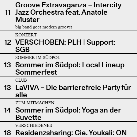
Groove Extravaganza – Intercity
11
Jazz Orchestra feat. Anatole
Muster
big band goes modern grooves
KONZERT
12
VERSCHOBEN: PLH | Support:
SGB
SOMMER IM SÜDPOL
13
Sommer im Südpol: Local Lineup
Sommerfest
CLUB
13
LaVIVA – Die barrierefreie Party für
alle
ZUM MITMACHEN
14
Sommer im Südpol: Yoga an der
Buvette
VERSCHIEDENES
18
Residenzsharing: Cie. Youkali: ON