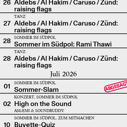
26
Aldebs / Al Hakim / Caruso / Zünd:
raising flags
TANZ
27
Aldebs / Al Hakim / Caruso / Zünd:
raising flags
SOMMER IM SÜDPOL
28
Sommer im Südpol: Rami Thawi
TANZ
28
Aldebs / Al Hakim / Caruso / Zünd:
raising flags
Juli 2026
SOMMER IM SÜDPOL
ABGESAG
01
Sommer-Slam
KONZERT, SOMMER IM SÜDPOL
02
High on the Sound
AMÆMI & SOUNDBUDDY
SOMMER IM SÜDPOL, ZUM MITMACHEN
10
Buvette-Quiz