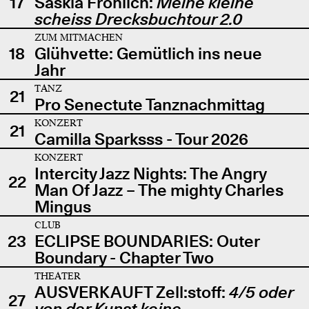
17
Saskia Fröhlich:
Meine kleine
scheiss Drecksbuchtour 2.0
ZUM MITMACHEN
18
Glühvette: Gemütlich ins neue
Jahr
TANZ
21
Pro Senectute Tanznachmittag
KONZERT
21
Camilla Sparksss - Tour 2026
KONZERT
Intercity Jazz Nights: The Angry
22
Man Of Jazz – The mighty Charles
Mingus
CLUB
23
ECLIPSE BOUNDARIES: Outer
Boundary - Chapter Two
THEATER
AUSVERKAUFT Zell:stoff:
4/5 oder
27
von der Kunst keine