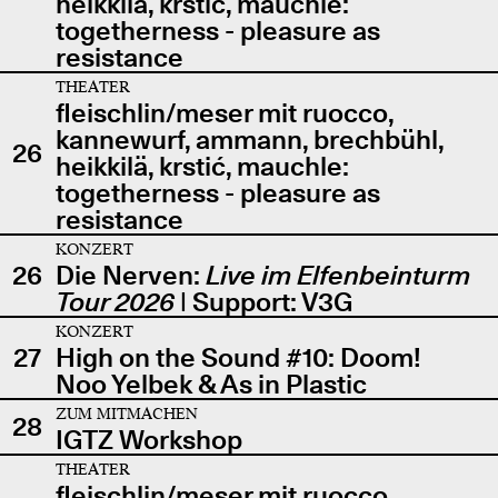
heikkilä, krstić, mauchle:
togetherness - pleasure as
resistance
THEATER
fleischlin/meser mit ruocco,
kannewurf, ammann, brechbühl,
26
heikkilä, krstić, mauchle:
togetherness - pleasure as
resistance
KONZERT
26
Die Nerven:
Live im Elfenbeinturm
Tour 2026
| Support: V3G
KONZERT
27
High on the Sound #10: Doom!
Noo Yelbek & As in Plastic
ZUM MITMACHEN
28
IGTZ Workshop
THEATER
fleischlin/meser mit ruocco,