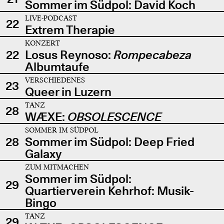
Sommer im Südpol: David Koch
LIVE-PODCAST
22
Extrem Therapie
KONZERT
22
Losus Reynoso:
Rompecabeza
Albumtaufe
VERSCHIEDENES
23
Queer in Luzern
TANZ
28
WÆXE:
OBSOLESCENCE
SOMMER IM SÜDPOL
28
Sommer im Südpol: Deep Fried
Galaxy
ZUM MITMACHEN
Sommer im Südpol:
29
Quartierverein Kehrhof: Musik-
Bingo
TANZ
29