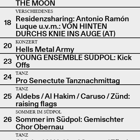
THE MOON
VERSCHIEDENES
Residenzsharing: Antonio Ramón
18
Luque u.v.m.: VON HINTEN
DURCHS KNIE INS AUGE (AT)
KONZERT
20
Hells Metal Army
YOUNG ENSEMBLE SÜDPOL: Kick
23
Offs
TANZ
24
Pro Senectute Tanznachmittag
TANZ
25
Aldebs / Al Hakim / Caruso / Zünd:
raising flags
SOMMER IM SÜDPOL
26
Sommer im Südpol: Gemischter
Chor Obernau
TANZ