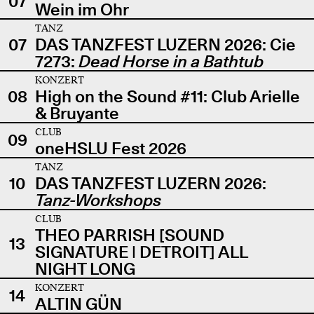
07
Wein im Ohr
TANZ
07
DAS TANZFEST LUZERN 2026: Cie
7273:
Dead Horse in a Bathtub
KONZERT
08
High on the Sound #11: Club Arielle
& Bruyante
CLUB
09
oneHSLU Fest 2026
TANZ
10
DAS TANZFEST LUZERN 2026:
Tanz-Workshops
CLUB
THEO PARRISH [SOUND
13
SIGNATURE | DETROIT] ALL
NIGHT LONG
KONZERT
14
ALTIN GÜN