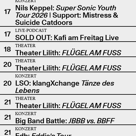
KONZERT
Nils Keppel:
Super Sonic Youth
17
Tour 2026
| Support: Mistress &
Suicide Catdoors
LIVE-PODCAST
17
SOLD OUT: Kafi am Freitag Live
THEATER
18
Theater Lilith:
FLÜGEL AM FUSS
THEATER
20
Theater Lilith:
FLÜGEL AM FUSS
KONZERT
20
LSO: klangXchange
Tänze des
Lebens
THEATER
21
Theater Lilith:
FLÜGEL AM FUSS
KONZERT
21
Big Band Battle:
JBBB vs. BBFF
KONZERT
21
Edb:
Eddie's Tour