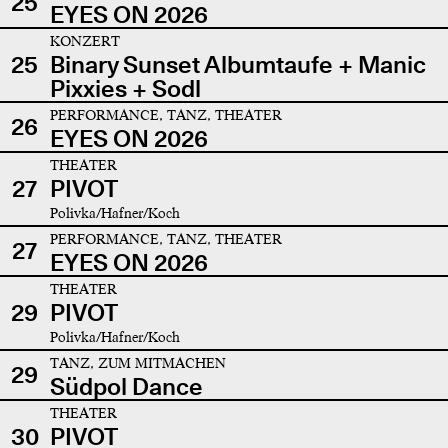
25
EYES ON 2026
KONZERT
25
Binary Sunset Albumtaufe + Manic
Pixxies + Sodl
PERFORMANCE, TANZ, THEATER
26
EYES ON 2026
THEATER
27
PIVOT
Polivka/Hafner/Koch
PERFORMANCE, TANZ, THEATER
27
EYES ON 2026
THEATER
29
PIVOT
Polivka/Hafner/Koch
TANZ, ZUM MITMACHEN
29
Südpol Dance
THEATER
30
PIVOT