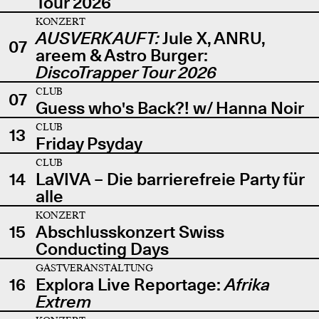
Tour 2026
KONZERT
AUSVERKAUFT:
Jule X, ANRU,
07
areem & Astro Burger:
DiscoTrapper Tour 2026
CLUB
07
Guess who's Back?! w/ Hanna Noir
CLUB
13
Friday Psyday
CLUB
14
LaVIVA – Die barrierefreie Party für
alle
KONZERT
15
Abschlusskonzert Swiss
Conducting Days
GASTVERANSTALTUNG
16
Explora Live Reportage:
Afrika
Extrem