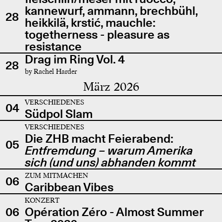
kannewurf, ammann, brechbühl,
28
heikkilä, krstić, mauchle:
togetherness - pleasure as
resistance
Drag im Ring Vol. 4
28
by Rachel Harder
März 2026
VERSCHIEDENES
04
Südpol Slam
VERSCHIEDENES
Die ZHB macht Feierabend:
05
Entfremdung – warum Amerika
sich (und uns) abhanden kommt
ZUM MITMACHEN
06
Caribbean Vibes
KONZERT
06
Opération Zéro - Almost Summer