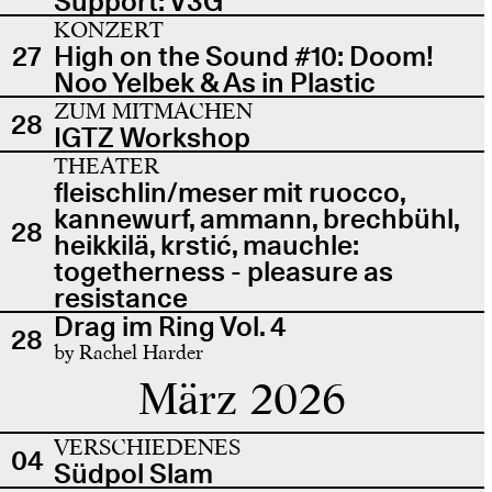
Support: V3G
KONZERT
27
High on the Sound #10: Doom!
Noo Yelbek & As in Plastic
ZUM MITMACHEN
28
IGTZ Workshop
THEATER
fleischlin/meser mit ruocco,
kannewurf, ammann, brechbühl,
28
heikkilä, krstić, mauchle:
togetherness - pleasure as
resistance
Drag im Ring Vol. 4
28
by Rachel Harder
März 2026
VERSCHIEDENES
04
Südpol Slam