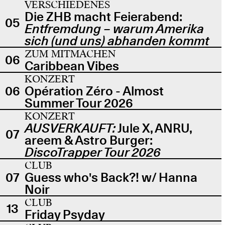
VERSCHIEDENES
Die ZHB macht Feierabend:
05
Entfremdung – warum Amerika
sich (und uns) abhanden kommt
ZUM MITMACHEN
06
Caribbean Vibes
KONZERT
06
Opération Zéro - Almost
Summer Tour 2026
KONZERT
AUSVERKAUFT:
Jule X, ANRU,
07
areem & Astro Burger:
DiscoTrapper Tour 2026
CLUB
07
Guess who's Back?! w/ Hanna
Noir
CLUB
13
Friday Psyday