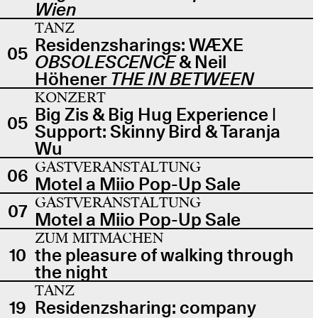
Wien
TANZ
Residenzsharings: WÆXE
05
OBSOLESCENCE
& Neil
Höhener
THE IN BETWEEN
KONZERT
Big Zis & Big Hug Experience |
05
Support: Skinny Bird & Taranja
Wu
GASTVERANSTALTUNG
06
Motel a Miio Pop-Up Sale
GASTVERANSTALTUNG
07
Motel a Miio Pop-Up Sale
ZUM MITMACHEN
10
the pleasure of walking through
the night
TANZ
19
Residenzsharing: company