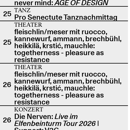
never mind:
AGE OF DESIGN
TANZ
25
Pro Senectute Tanznachmittag
THEATER
fleischlin/meser mit ruocco,
kannewurf, ammann, brechbühl,
25
heikkilä, krstić, mauchle:
togetherness - pleasure as
resistance
THEATER
fleischlin/meser mit ruocco,
kannewurf, ammann, brechbühl,
26
heikkilä, krstić, mauchle:
togetherness - pleasure as
resistance
KONZERT
Die Nerven:
Live im
26
Elfenbeinturm Tour 2026
|