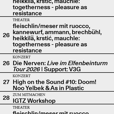
heikkilä, krstić, mauchle:
togetherness - pleasure as
resistance
THEATER
fleischlin/meser mit ruocco,
kannewurf, ammann, brechbühl,
26
heikkilä, krstić, mauchle:
togetherness - pleasure as
resistance
KONZERT
26
Die Nerven:
Live im Elfenbeinturm
Tour 2026
| Support: V3G
KONZERT
27
High on the Sound #10: Doom!
Noo Yelbek & As in Plastic
ZUM MITMACHEN
28
IGTZ Workshop
THEATER
fleischlin/meser mit ruocco,