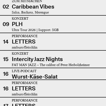
ZUM MITMACHEN
02
Caribbean Vibes
Salsa, Bachata, Merengue
KONZERT
09
PLH
Ultra Tour 2026 | Support: SGB
PERFORMANCE
14
LETTERS
amburo/fleischlin
KONZERT
15
Intercity Jazz Nights
FAT MAN JAZZ – The caliber of Peter Herbolzheimer
LIVE-PODCAST
16
Wurst-Käse-Salat
PERFORMANCE
16
LETTERS
amburo/fleischlin
PERFORMANCE
17
LETTERS