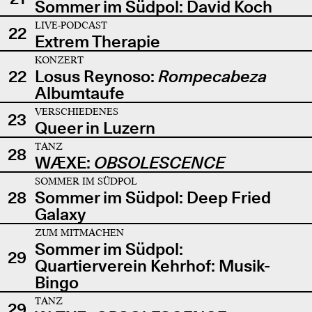
Sommer im Südpol: David Koch
LIVE-PODCAST
22
Extrem Therapie
KONZERT
22
Losus Reynoso:
Rompecabeza
Albumtaufe
VERSCHIEDENES
23
Queer in Luzern
TANZ
28
WÆXE:
OBSOLESCENCE
SOMMER IM SÜDPOL
28
Sommer im Südpol: Deep Fried
Galaxy
ZUM MITMACHEN
Sommer im Südpol:
29
Quartierverein Kehrhof: Musik-
Bingo
TANZ
29