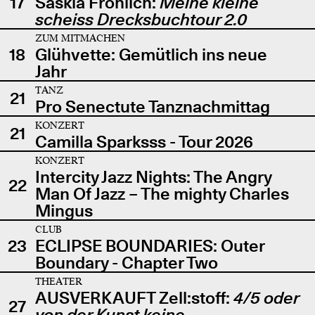
17
Saskia Fröhlich:
Meine kleine
scheiss Drecksbuchtour 2.0
ZUM MITMACHEN
18
Glühvette: Gemütlich ins neue
Jahr
TANZ
21
Pro Senectute Tanznachmittag
KONZERT
21
Camilla Sparksss - Tour 2026
KONZERT
Intercity Jazz Nights: The Angry
22
Man Of Jazz – The mighty Charles
Mingus
CLUB
23
ECLIPSE BOUNDARIES: Outer
Boundary - Chapter Two
THEATER
AUSVERKAUFT Zell:stoff:
4/5 oder
27
von der Kunst keine