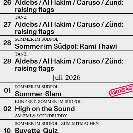
26
Aldebs / Al Hakim / Caruso / Zünd:
raising flags
TANZ
27
Aldebs / Al Hakim / Caruso / Zünd:
raising flags
SOMMER IM SÜDPOL
28
Sommer im Südpol: Rami Thawi
TANZ
28
Aldebs / Al Hakim / Caruso / Zünd:
raising flags
Juli 2026
SOMMER IM SÜDPOL
ABGESAG
01
Sommer-Slam
KONZERT, SOMMER IM SÜDPOL
02
High on the Sound
AMÆMI & SOUNDBUDDY
SOMMER IM SÜDPOL, ZUM MITMACHEN
10
Buvette-Quiz