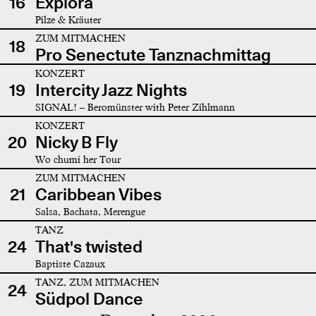
16
Explora
Pilze & Kräuter
ZUM MITMACHEN
18
Pro Senectute Tanznachmittag
KONZERT
19
Intercity Jazz Nights
SIGNAL! – Beromünster with Peter Zihlmann
KONZERT
20
Nicky B Fly
Wo chumi her Tour
ZUM MITMACHEN
21
Caribbean Vibes
Salsa, Bachata, Merengue
TANZ
24
That's twisted
Baptiste Cazaux
TANZ, ZUM MITMACHEN
24
Südpol Dance