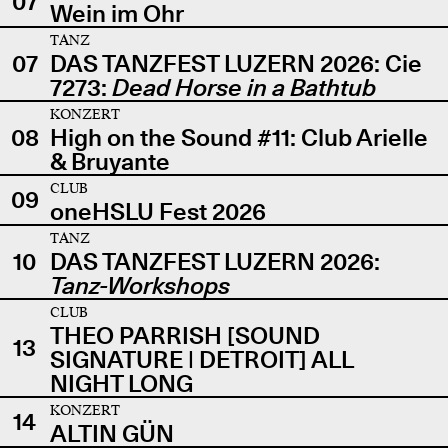
07
Wein im Ohr
TANZ
07
DAS TANZFEST LUZERN 2026: Cie
7273:
Dead Horse in a Bathtub
KONZERT
08
High on the Sound #11: Club Arielle
& Bruyante
CLUB
09
oneHSLU Fest 2026
TANZ
10
DAS TANZFEST LUZERN 2026:
Tanz-Workshops
CLUB
THEO PARRISH [SOUND
13
SIGNATURE | DETROIT] ALL
NIGHT LONG
KONZERT
14
ALTIN GÜN