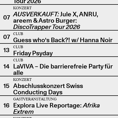
Tour 2026
KONZERT
AUSVERKAUFT:
Jule X, ANRU,
07
areem & Astro Burger:
DiscoTrapper Tour 2026
CLUB
07
Guess who's Back?! w/ Hanna Noir
CLUB
13
Friday Psyday
CLUB
14
LaVIVA – Die barrierefreie Party für
alle
KONZERT
15
Abschlusskonzert Swiss
Conducting Days
GASTVERANSTALTUNG
16
Explora Live Reportage:
Afrika
Extrem