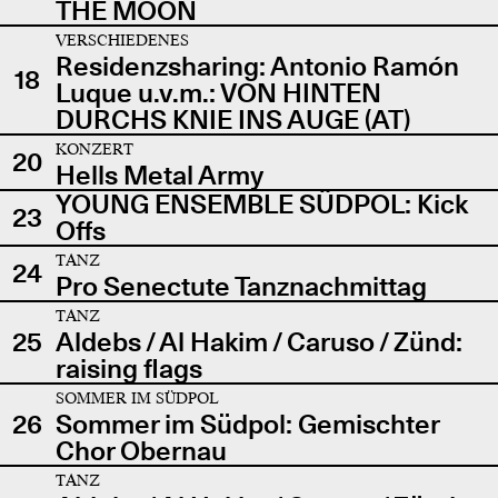
THE MOON
VERSCHIEDENES
Residenzsharing: Antonio Ramón
18
Luque u.v.m.: VON HINTEN
DURCHS KNIE INS AUGE (AT)
KONZERT
20
Hells Metal Army
YOUNG ENSEMBLE SÜDPOL: Kick
23
Offs
TANZ
24
Pro Senectute Tanznachmittag
TANZ
25
Aldebs / Al Hakim / Caruso / Zünd:
raising flags
SOMMER IM SÜDPOL
26
Sommer im Südpol: Gemischter
Chor Obernau
TANZ