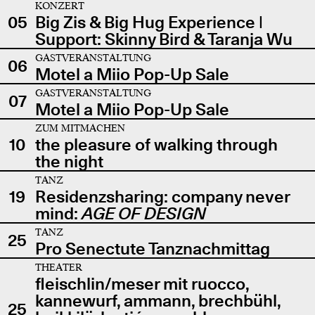
KONZERT
05
Big Zis & Big Hug Experience |
Support: Skinny Bird & Taranja Wu
GASTVERANSTALTUNG
06
Motel a Miio Pop-Up Sale
GASTVERANSTALTUNG
07
Motel a Miio Pop-Up Sale
ZUM MITMACHEN
10
the pleasure of walking through
the night
TANZ
19
Residenzsharing: company never
mind:
AGE OF DESIGN
TANZ
25
Pro Senectute Tanznachmittag
THEATER
fleischlin/meser mit ruocco,
kannewurf, ammann, brechbühl,
25