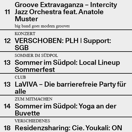
Groove Extravaganza – Intercity
11
Jazz Orchestra feat. Anatole
Muster
big band goes modern grooves
KONZERT
12
VERSCHOBEN: PLH | Support:
SGB
SOMMER IM SÜDPOL
13
Sommer im Südpol: Local Lineup
Sommerfest
CLUB
13
LaVIVA – Die barrierefreie Party für
alle
ZUM MITMACHEN
14
Sommer im Südpol: Yoga an der
Buvette
VERSCHIEDENES
18
Residenzsharing: Cie. Youkali: ON