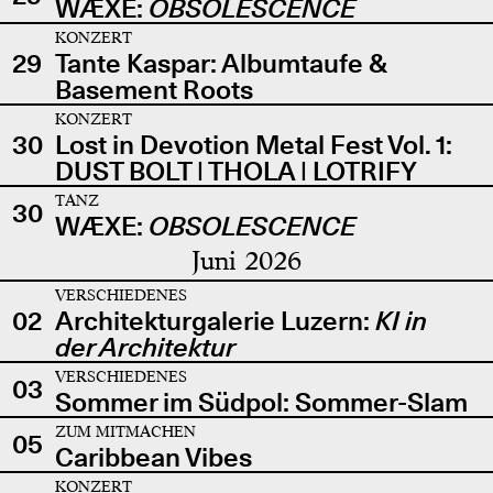
WÆXE:
OBSOLESCENCE
KONZERT
29
Tante Kaspar: Albumtaufe &
Basement Roots
KONZERT
30
Lost in Devotion Metal Fest Vol. 1:
DUST BOLT | THOLA | LOTRIFY
TANZ
30
WÆXE:
OBSOLESCENCE
Juni 2026
VERSCHIEDENES
02
Architekturgalerie Luzern:
KI in
der Architektur
VERSCHIEDENES
03
Sommer im Südpol: Sommer-Slam
ZUM MITMACHEN
05
Caribbean Vibes
KONZERT