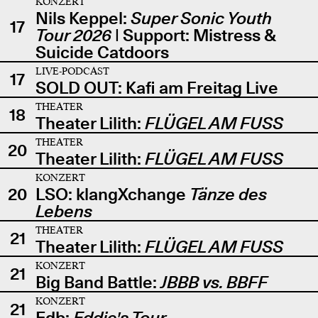
KONZERT
Nils Keppel:
Super Sonic Youth
17
Tour 2026
| Support: Mistress &
Suicide Catdoors
LIVE-PODCAST
17
SOLD OUT: Kafi am Freitag Live
THEATER
18
Theater Lilith:
FLÜGEL AM FUSS
THEATER
20
Theater Lilith:
FLÜGEL AM FUSS
KONZERT
20
LSO: klangXchange
Tänze des
Lebens
THEATER
21
Theater Lilith:
FLÜGEL AM FUSS
KONZERT
21
Big Band Battle:
JBBB vs. BBFF
KONZERT
21
Edb:
Eddie's Tour