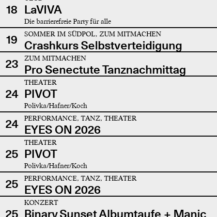
18
LaVIVA
Die barrierefreie Party für alle
SOMMER IM SÜDPOL, ZUM MITMACHEN
19
Crashkurs Selbstverteidigung
ZUM MITMACHEN
23
Pro Senectute Tanznachmittag
THEATER
24
PIVOT
Polivka/Hafner/Koch
PERFORMANCE, TANZ, THEATER
24
EYES ON 2026
THEATER
25
PIVOT
Polivka/Hafner/Koch
PERFORMANCE, TANZ, THEATER
25
EYES ON 2026
KONZERT
25
Binary Sunset Albumtaufe + Manic