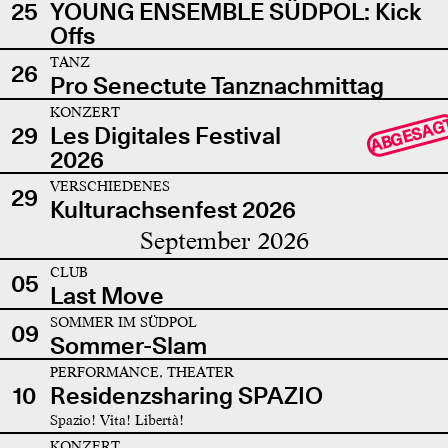
25
YOUNG ENSEMBLE SÜDPOL: Kick
Offs
TANZ
26
Pro Senectute Tanznachmittag
KONZERT
ABGESAG
29
Les Digitales Festival
2026
VERSCHIEDENES
29
Kulturachsenfest 2026
September 2026
CLUB
05
Last Move
SOMMER IM SÜDPOL
09
Sommer-Slam
PERFORMANCE, THEATER
10
Residenzsharing SPAZIO
Spazio! Vita! Libertà!
KONZERT