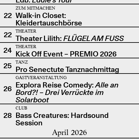
ZUM MITMACHEN
22
Walk-in Closet:
Kleidertauschbörse
THEATER
22
Theater Lilith:
FLÜGEL AM FUSS
THEATER
24
Kick Off Event – PREMIO 2026
TANZ
25
Pro Senectute Tanznachmittag
GASTVERANSTALTUNG
Explora Reise Comedy:
Alle an
26
Bord?! – Drei Verrückte im
Solarboot
CLUB
28
Bass Creatures: Hardsound
Session
April 2026