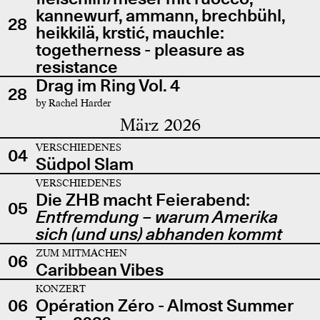
kannewurf, ammann, brechbühl,
28
heikkilä, krstić, mauchle:
togetherness - pleasure as
resistance
Drag im Ring Vol. 4
28
by Rachel Harder
März 2026
VERSCHIEDENES
04
Südpol Slam
VERSCHIEDENES
Die ZHB macht Feierabend:
05
Entfremdung – warum Amerika
sich (und uns) abhanden kommt
ZUM MITMACHEN
06
Caribbean Vibes
KONZERT
06
Opération Zéro - Almost Summer