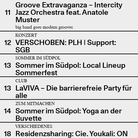
Groove Extravaganza – Intercity
11
Jazz Orchestra feat. Anatole
Muster
big band goes modern grooves
KONZERT
12
VERSCHOBEN: PLH | Support:
SGB
SOMMER IM SÜDPOL
13
Sommer im Südpol: Local Lineup
Sommerfest
CLUB
13
LaVIVA – Die barrierefreie Party für
alle
ZUM MITMACHEN
14
Sommer im Südpol: Yoga an der
Buvette
VERSCHIEDENES
18
Residenzsharing: Cie. Youkali: ON