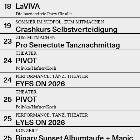
18
LaVIVA
Die barrierefreie Party für alle
SOMMER IM SÜDPOL, ZUM MITMACHEN
19
Crashkurs Selbstverteidigung
ZUM MITMACHEN
23
Pro Senectute Tanznachmittag
THEATER
24
PIVOT
Polivka/Hafner/Koch
PERFORMANCE, TANZ, THEATER
24
EYES ON 2026
THEATER
25
PIVOT
Polivka/Hafner/Koch
PERFORMANCE, TANZ, THEATER
25
EYES ON 2026
KONZERT
25
Binary Sunset Albumtaufe + Manic