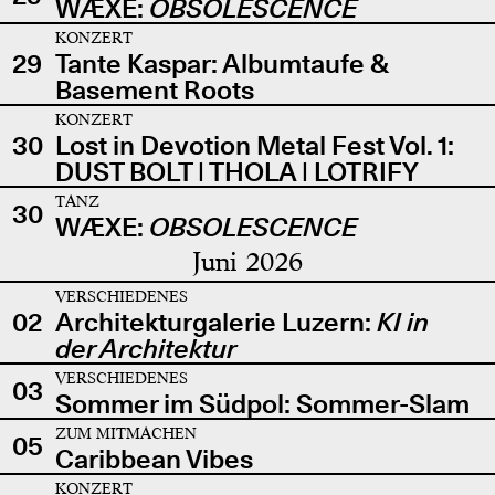
WÆXE:
OBSOLESCENCE
KONZERT
29
Tante Kaspar: Albumtaufe &
Basement Roots
KONZERT
30
Lost in Devotion Metal Fest Vol. 1:
DUST BOLT | THOLA | LOTRIFY
TANZ
30
WÆXE:
OBSOLESCENCE
Juni 2026
VERSCHIEDENES
02
Architekturgalerie Luzern:
KI in
der Architektur
VERSCHIEDENES
03
Sommer im Südpol: Sommer-Slam
ZUM MITMACHEN
05
Caribbean Vibes
KONZERT