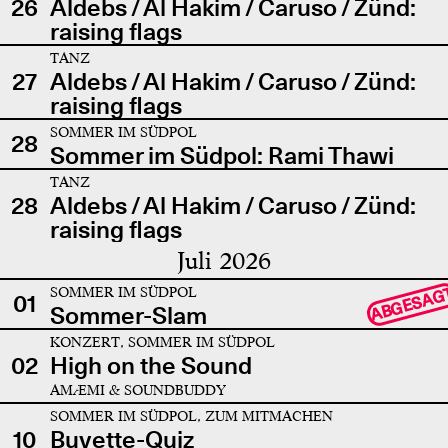
26
Aldebs / Al Hakim / Caruso / Zünd:
raising flags
TANZ
27
Aldebs / Al Hakim / Caruso / Zünd:
raising flags
SOMMER IM SÜDPOL
28
Sommer im Südpol: Rami Thawi
TANZ
28
Aldebs / Al Hakim / Caruso / Zünd:
raising flags
Juli 2026
SOMMER IM SÜDPOL
ABGESAG
01
Sommer-Slam
KONZERT, SOMMER IM SÜDPOL
02
High on the Sound
AMÆMI & SOUNDBUDDY
SOMMER IM SÜDPOL, ZUM MITMACHEN
10
Buvette-Quiz