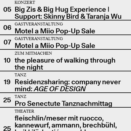
KONZERT
05
Big Zis & Big Hug Experience |
Support: Skinny Bird & Taranja Wu
GASTVERANSTALTUNG
06
Motel a Miio Pop-Up Sale
GASTVERANSTALTUNG
07
Motel a Miio Pop-Up Sale
ZUM MITMACHEN
10
the pleasure of walking through
the night
TANZ
19
Residenzsharing: company never
mind:
AGE OF DESIGN
TANZ
25
Pro Senectute Tanznachmittag
THEATER
fleischlin/meser mit ruocco,
kannewurf, ammann, brechbühl,
25