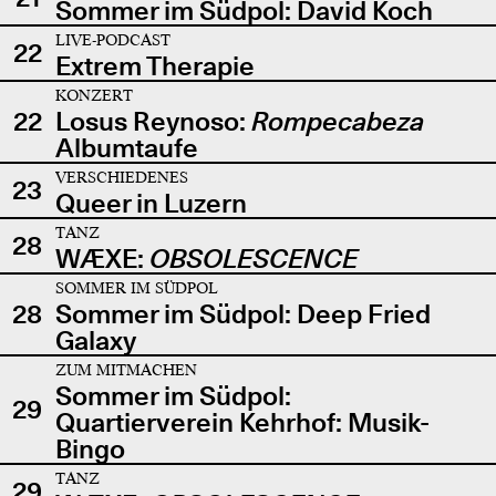
Sommer im Südpol: David Koch
LIVE-PODCAST
22
Extrem Therapie
KONZERT
22
Losus Reynoso:
Rompecabeza
Albumtaufe
VERSCHIEDENES
23
Queer in Luzern
TANZ
28
WÆXE:
OBSOLESCENCE
SOMMER IM SÜDPOL
28
Sommer im Südpol: Deep Fried
Galaxy
ZUM MITMACHEN
Sommer im Südpol:
29
Quartierverein Kehrhof: Musik-
Bingo
TANZ
29