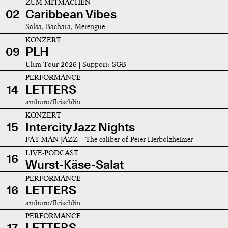
ZUM MITMACHEN
02
Caribbean Vibes
Salsa, Bachata, Merengue
KONZERT
09
PLH
Ultra Tour 2026 | Support: SGB
PERFORMANCE
14
LETTERS
amburo/fleischlin
KONZERT
15
Intercity Jazz Nights
FAT MAN JAZZ – The caliber of Peter Herbolzheimer
LIVE-PODCAST
16
Wurst-Käse-Salat
PERFORMANCE
16
LETTERS
amburo/fleischlin
PERFORMANCE
17
LETTERS