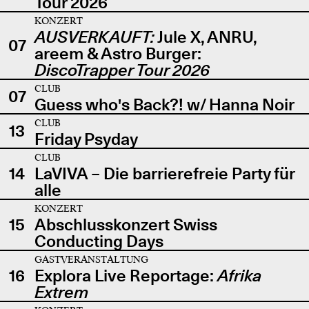
Tour 2026
KONZERT
AUSVERKAUFT:
Jule X, ANRU,
07
areem & Astro Burger:
DiscoTrapper Tour 2026
CLUB
07
Guess who's Back?! w/ Hanna Noir
CLUB
13
Friday Psyday
CLUB
14
LaVIVA – Die barrierefreie Party für
alle
KONZERT
15
Abschlusskonzert Swiss
Conducting Days
GASTVERANSTALTUNG
16
Explora Live Reportage:
Afrika
Extrem