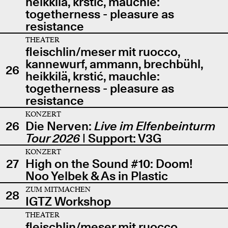
heikkilä, krstić, mauchle:
togetherness - pleasure as
resistance
THEATER
fleischlin/meser mit ruocco,
kannewurf, ammann, brechbühl,
26
heikkilä, krstić, mauchle:
togetherness - pleasure as
resistance
KONZERT
26
Die Nerven:
Live im Elfenbeinturm
Tour 2026
| Support: V3G
KONZERT
27
High on the Sound #10: Doom!
Noo Yelbek & As in Plastic
ZUM MITMACHEN
28
IGTZ Workshop
THEATER
fleischlin/meser mit ruocco,