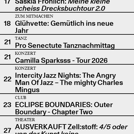
17
Saskia Fröhlich:
Meine kleine
scheiss Drecksbuchtour 2.0
ZUM MITMACHEN
18
Glühvette: Gemütlich ins neue
Jahr
TANZ
21
Pro Senectute Tanznachmittag
KONZERT
21
Camilla Sparksss - Tour 2026
KONZERT
Intercity Jazz Nights: The Angry
22
Man Of Jazz – The mighty Charles
Mingus
CLUB
23
ECLIPSE BOUNDARIES: Outer
Boundary - Chapter Two
THEATER
AUSVERKAUFT Zell:stoff:
4/5 oder
27
von der Kunst keine