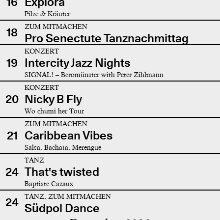
16
Explora
Pilze & Kräuter
ZUM MITMACHEN
18
Pro Senectute Tanznachmittag
KONZERT
19
Intercity Jazz Nights
SIGNAL! – Beromünster with Peter Zihlmann
KONZERT
20
Nicky B Fly
Wo chumi her Tour
ZUM MITMACHEN
21
Caribbean Vibes
Salsa, Bachata, Merengue
TANZ
24
That's twisted
Baptiste Cazaux
TANZ, ZUM MITMACHEN
24
Südpol Dance