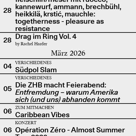
kannewurf, ammann, brechbühl,
28
heikkilä, krstić, mauchle:
togetherness - pleasure as
resistance
Drag im Ring Vol. 4
28
by Rachel Harder
März 2026
VERSCHIEDENES
04
Südpol Slam
VERSCHIEDENES
Die ZHB macht Feierabend:
05
Entfremdung – warum Amerika
sich (und uns) abhanden kommt
ZUM MITMACHEN
06
Caribbean Vibes
KONZERT
06
Opération Zéro - Almost Summer