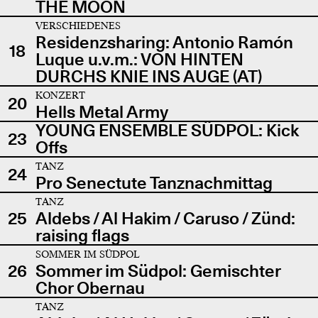
THE MOON
VERSCHIEDENES
Residenzsharing: Antonio Ramón
18
Luque u.v.m.: VON HINTEN
DURCHS KNIE INS AUGE (AT)
KONZERT
20
Hells Metal Army
YOUNG ENSEMBLE SÜDPOL: Kick
23
Offs
TANZ
24
Pro Senectute Tanznachmittag
TANZ
25
Aldebs / Al Hakim / Caruso / Zünd:
raising flags
SOMMER IM SÜDPOL
26
Sommer im Südpol: Gemischter
Chor Obernau
TANZ