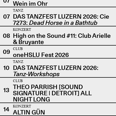
07
Wein im Ohr
TANZ
07
DAS TANZFEST LUZERN 2026: Cie
7273:
Dead Horse in a Bathtub
KONZERT
08
High on the Sound #11: Club Arielle
& Bruyante
CLUB
09
oneHSLU Fest 2026
TANZ
10
DAS TANZFEST LUZERN 2026:
Tanz-Workshops
CLUB
THEO PARRISH [SOUND
13
SIGNATURE | DETROIT] ALL
NIGHT LONG
KONZERT
14
ALTIN GÜN