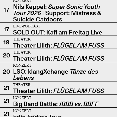
KONZERT
Nils Keppel:
Super Sonic Youth
17
Tour 2026
| Support: Mistress &
Suicide Catdoors
LIVE-PODCAST
17
SOLD OUT: Kafi am Freitag Live
THEATER
18
Theater Lilith:
FLÜGEL AM FUSS
THEATER
20
Theater Lilith:
FLÜGEL AM FUSS
KONZERT
20
LSO: klangXchange
Tänze des
Lebens
THEATER
21
Theater Lilith:
FLÜGEL AM FUSS
KONZERT
21
Big Band Battle:
JBBB vs. BBFF
KONZERT
21
Edb:
Eddie's Tour