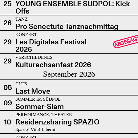
25
YOUNG ENSEMBLE SÜDPOL: Kick
Offs
TANZ
26
Pro Senectute Tanznachmittag
KONZERT
ABGESAG
29
Les Digitales Festival
2026
VERSCHIEDENES
29
Kulturachsenfest 2026
September 2026
CLUB
05
Last Move
SOMMER IM SÜDPOL
09
Sommer-Slam
PERFORMANCE, THEATER
10
Residenzsharing SPAZIO
Spazio! Vita! Libertà!
KONZERT