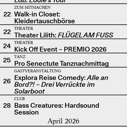
ZUM MITMACHEN
22
Walk-in Closet:
Kleidertauschbörse
THEATER
22
Theater Lilith:
FLÜGEL AM FUSS
THEATER
24
Kick Off Event – PREMIO 2026
TANZ
25
Pro Senectute Tanznachmittag
GASTVERANSTALTUNG
Explora Reise Comedy:
Alle an
26
Bord?! – Drei Verrückte im
Solarboot
CLUB
28
Bass Creatures: Hardsound
Session
April 2026