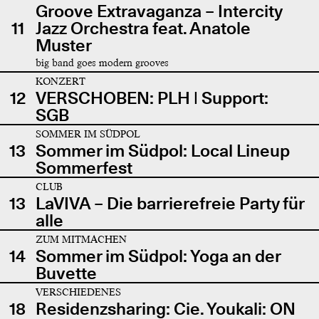
Groove Extravaganza – Intercity
11
Jazz Orchestra feat. Anatole
Muster
big band goes modern grooves
KONZERT
12
VERSCHOBEN: PLH | Support:
SGB
SOMMER IM SÜDPOL
13
Sommer im Südpol: Local Lineup
Sommerfest
CLUB
13
LaVIVA – Die barrierefreie Party für
alle
ZUM MITMACHEN
14
Sommer im Südpol: Yoga an der
Buvette
VERSCHIEDENES
18
Residenzsharing: Cie. Youkali: ON