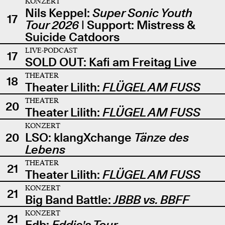
KONZERT
Nils Keppel:
Super Sonic Youth
17
Tour 2026
| Support: Mistress &
Suicide Catdoors
LIVE-PODCAST
17
SOLD OUT: Kafi am Freitag Live
THEATER
18
Theater Lilith:
FLÜGEL AM FUSS
THEATER
20
Theater Lilith:
FLÜGEL AM FUSS
KONZERT
20
LSO: klangXchange
Tänze des
Lebens
THEATER
21
Theater Lilith:
FLÜGEL AM FUSS
KONZERT
21
Big Band Battle:
JBBB vs. BBFF
KONZERT
21
Edb:
Eddie's Tour