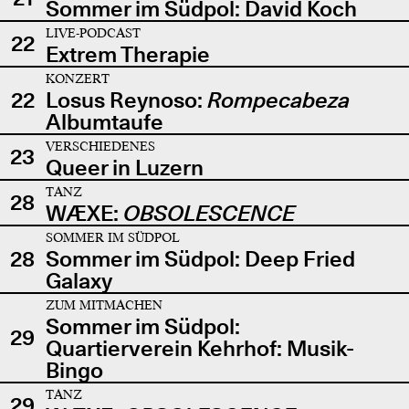
Sommer im Südpol: David Koch
LIVE-PODCAST
22
Extrem Therapie
KONZERT
22
Losus Reynoso:
Rompecabeza
Albumtaufe
VERSCHIEDENES
23
Queer in Luzern
TANZ
28
WÆXE:
OBSOLESCENCE
SOMMER IM SÜDPOL
28
Sommer im Südpol: Deep Fried
Galaxy
ZUM MITMACHEN
Sommer im Südpol:
29
Quartierverein Kehrhof: Musik-
Bingo
TANZ
29