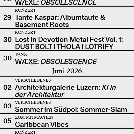
WÆXE:
OBSOLESCENCE
KONZERT
29
Tante Kaspar: Albumtaufe &
Basement Roots
KONZERT
30
Lost in Devotion Metal Fest Vol. 1:
DUST BOLT | THOLA | LOTRIFY
TANZ
30
WÆXE:
OBSOLESCENCE
Juni 2026
VERSCHIEDENES
02
Architekturgalerie Luzern:
KI in
der Architektur
VERSCHIEDENES
03
Sommer im Südpol: Sommer-Slam
ZUM MITMACHEN
05
Caribbean Vibes
KONZERT