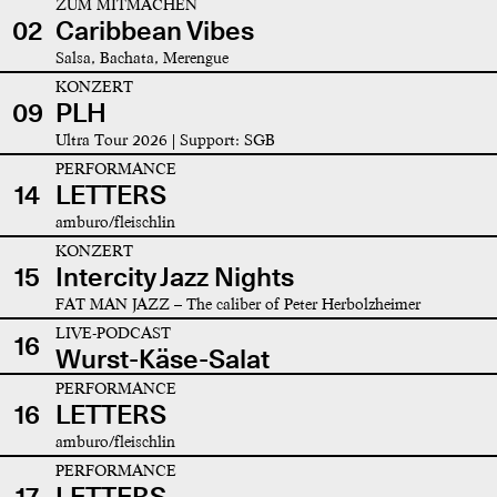
ZUM MITMACHEN
02
Caribbean Vibes
Salsa, Bachata, Merengue
KONZERT
09
PLH
Ultra Tour 2026 | Support: SGB
PERFORMANCE
14
LETTERS
amburo/fleischlin
KONZERT
15
Intercity Jazz Nights
FAT MAN JAZZ – The caliber of Peter Herbolzheimer
LIVE-PODCAST
16
Wurst-Käse-Salat
PERFORMANCE
16
LETTERS
amburo/fleischlin
PERFORMANCE
17
LETTERS