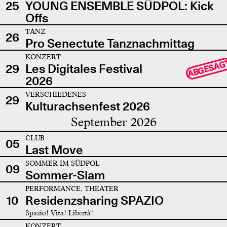
25
YOUNG ENSEMBLE SÜDPOL: Kick
Offs
TANZ
26
Pro Senectute Tanznachmittag
KONZERT
ABGESAG
29
Les Digitales Festival
2026
VERSCHIEDENES
29
Kulturachsenfest 2026
September 2026
CLUB
05
Last Move
SOMMER IM SÜDPOL
09
Sommer-Slam
PERFORMANCE, THEATER
10
Residenzsharing SPAZIO
Spazio! Vita! Libertà!
KONZERT