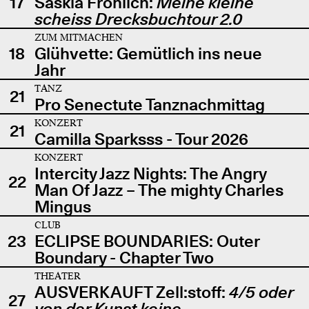
17
Saskia Fröhlich:
Meine kleine
scheiss Drecksbuchtour 2.0
ZUM MITMACHEN
18
Glühvette: Gemütlich ins neue
Jahr
TANZ
21
Pro Senectute Tanznachmittag
KONZERT
21
Camilla Sparksss - Tour 2026
KONZERT
Intercity Jazz Nights: The Angry
22
Man Of Jazz – The mighty Charles
Mingus
CLUB
23
ECLIPSE BOUNDARIES: Outer
Boundary - Chapter Two
THEATER
AUSVERKAUFT Zell:stoff:
4/5 oder
27
von der Kunst keine