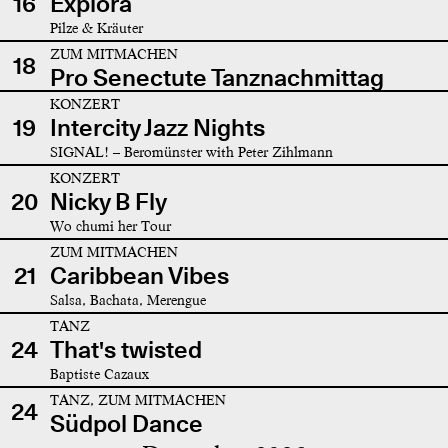
16
Explora
Pilze & Kräuter
ZUM MITMACHEN
18
Pro Senectute Tanznachmittag
KONZERT
19
Intercity Jazz Nights
SIGNAL! – Beromünster with Peter Zihlmann
KONZERT
20
Nicky B Fly
Wo chumi her Tour
ZUM MITMACHEN
21
Caribbean Vibes
Salsa, Bachata, Merengue
TANZ
24
That's twisted
Baptiste Cazaux
TANZ, ZUM MITMACHEN
24
Südpol Dance