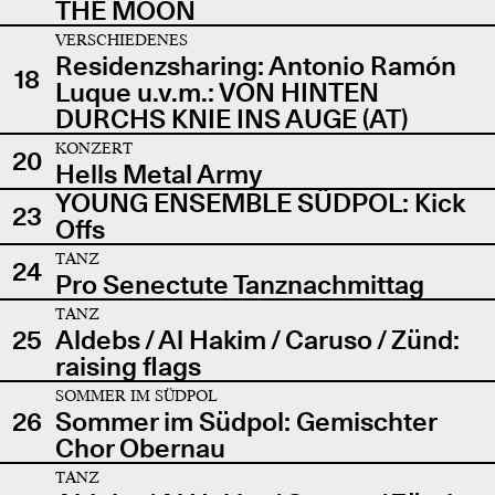
THE MOON
VERSCHIEDENES
Residenzsharing: Antonio Ramón
18
Luque u.v.m.: VON HINTEN
DURCHS KNIE INS AUGE (AT)
KONZERT
20
Hells Metal Army
YOUNG ENSEMBLE SÜDPOL: Kick
23
Offs
TANZ
24
Pro Senectute Tanznachmittag
TANZ
25
Aldebs / Al Hakim / Caruso / Zünd:
raising flags
SOMMER IM SÜDPOL
26
Sommer im Südpol: Gemischter
Chor Obernau
TANZ