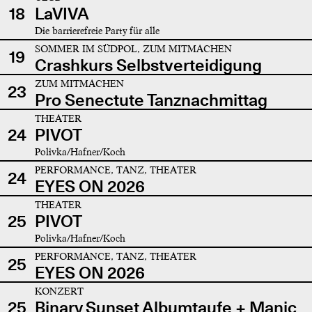
18
LaVIVA
Die barrierefreie Party für alle
SOMMER IM SÜDPOL, ZUM MITMACHEN
19
Crashkurs Selbstverteidigung
ZUM MITMACHEN
23
Pro Senectute Tanznachmittag
THEATER
24
PIVOT
Polivka/Hafner/Koch
PERFORMANCE, TANZ, THEATER
24
EYES ON 2026
THEATER
25
PIVOT
Polivka/Hafner/Koch
PERFORMANCE, TANZ, THEATER
25
EYES ON 2026
KONZERT
25
Binary Sunset Albumtaufe + Manic