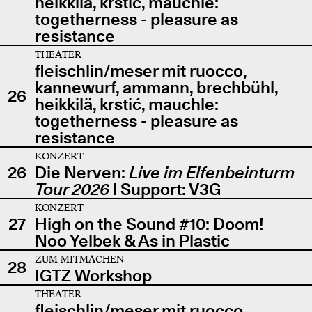
heikkilä, krstić, mauchle:
togetherness - pleasure as
resistance
THEATER
fleischlin/meser mit ruocco,
kannewurf, ammann, brechbühl,
26
heikkilä, krstić, mauchle:
togetherness - pleasure as
resistance
KONZERT
26
Die Nerven:
Live im Elfenbeinturm
Tour 2026
| Support: V3G
KONZERT
27
High on the Sound #10: Doom!
Noo Yelbek & As in Plastic
ZUM MITMACHEN
28
IGTZ Workshop
THEATER
fleischlin/meser mit ruocco,