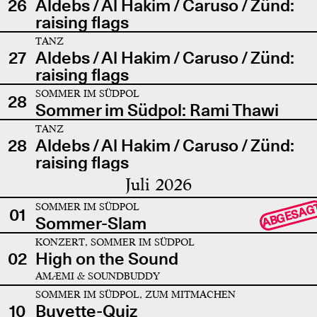
26
Aldebs / Al Hakim / Caruso / Zünd:
raising flags
TANZ
27
Aldebs / Al Hakim / Caruso / Zünd:
raising flags
SOMMER IM SÜDPOL
28
Sommer im Südpol: Rami Thawi
TANZ
28
Aldebs / Al Hakim / Caruso / Zünd:
raising flags
Juli 2026
SOMMER IM SÜDPOL
ABGESAG
01
Sommer-Slam
KONZERT, SOMMER IM SÜDPOL
02
High on the Sound
AMÆMI & SOUNDBUDDY
SOMMER IM SÜDPOL, ZUM MITMACHEN
10
Buvette-Quiz