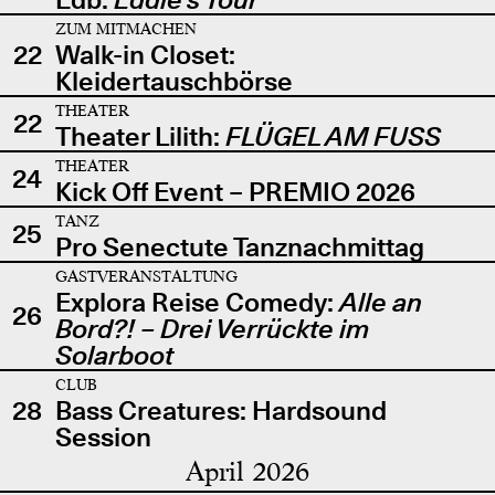
ZUM MITMACHEN
22
Walk-in Closet:
Kleidertauschbörse
THEATER
22
Theater Lilith:
FLÜGEL AM FUSS
THEATER
24
Kick Off Event – PREMIO 2026
TANZ
25
Pro Senectute Tanznachmittag
GASTVERANSTALTUNG
Explora Reise Comedy:
Alle an
26
Bord?! – Drei Verrückte im
Solarboot
CLUB
28
Bass Creatures: Hardsound
Session
April 2026