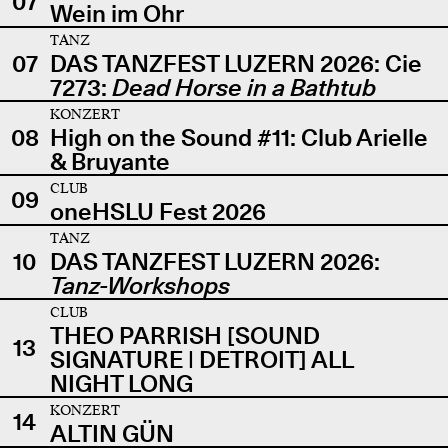
07
Wein im Ohr
TANZ
07
DAS TANZFEST LUZERN 2026: Cie
7273:
Dead Horse in a Bathtub
KONZERT
08
High on the Sound #11: Club Arielle
& Bruyante
CLUB
09
oneHSLU Fest 2026
TANZ
10
DAS TANZFEST LUZERN 2026:
Tanz-Workshops
CLUB
THEO PARRISH [SOUND
13
SIGNATURE | DETROIT] ALL
NIGHT LONG
KONZERT
14
ALTIN GÜN