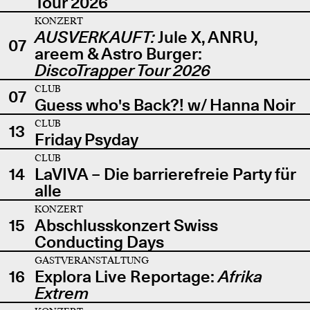
Tour 2026
KONZERT
AUSVERKAUFT:
Jule X, ANRU,
07
areem & Astro Burger:
DiscoTrapper Tour 2026
CLUB
07
Guess who's Back?! w/ Hanna Noir
CLUB
13
Friday Psyday
CLUB
14
LaVIVA – Die barrierefreie Party für
alle
KONZERT
15
Abschlusskonzert Swiss
Conducting Days
GASTVERANSTALTUNG
16
Explora Live Reportage:
Afrika
Extrem