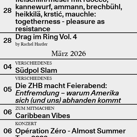
kannewurf, ammann, brechbühl,
28
heikkilä, krstić, mauchle:
togetherness - pleasure as
resistance
Drag im Ring Vol. 4
28
by Rachel Harder
März 2026
VERSCHIEDENES
04
Südpol Slam
VERSCHIEDENES
Die ZHB macht Feierabend:
05
Entfremdung – warum Amerika
sich (und uns) abhanden kommt
ZUM MITMACHEN
06
Caribbean Vibes
KONZERT
06
Opération Zéro - Almost Summer