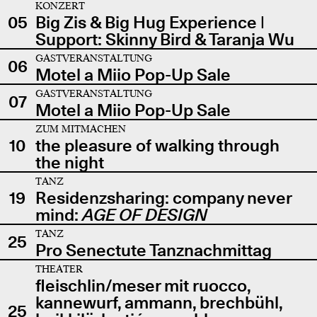
KONZERT
05
Big Zis & Big Hug Experience |
Support: Skinny Bird & Taranja Wu
GASTVERANSTALTUNG
06
Motel a Miio Pop-Up Sale
GASTVERANSTALTUNG
07
Motel a Miio Pop-Up Sale
ZUM MITMACHEN
10
the pleasure of walking through
the night
TANZ
19
Residenzsharing: company never
mind:
AGE OF DESIGN
TANZ
25
Pro Senectute Tanznachmittag
THEATER
fleischlin/meser mit ruocco,
kannewurf, ammann, brechbühl,
25