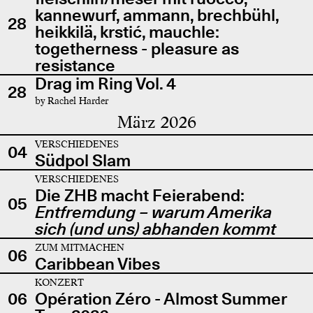
kannewurf, ammann, brechbühl,
28
heikkilä, krstić, mauchle:
togetherness - pleasure as
resistance
Drag im Ring Vol. 4
28
by Rachel Harder
März 2026
VERSCHIEDENES
04
Südpol Slam
VERSCHIEDENES
Die ZHB macht Feierabend:
05
Entfremdung – warum Amerika
sich (und uns) abhanden kommt
ZUM MITMACHEN
06
Caribbean Vibes
KONZERT
06
Opération Zéro - Almost Summer