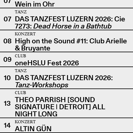
07
Wein im Ohr
TANZ
07
DAS TANZFEST LUZERN 2026: Cie
7273:
Dead Horse in a Bathtub
KONZERT
08
High on the Sound #11: Club Arielle
& Bruyante
CLUB
09
oneHSLU Fest 2026
TANZ
10
DAS TANZFEST LUZERN 2026:
Tanz-Workshops
CLUB
THEO PARRISH [SOUND
13
SIGNATURE | DETROIT] ALL
NIGHT LONG
KONZERT
14
ALTIN GÜN