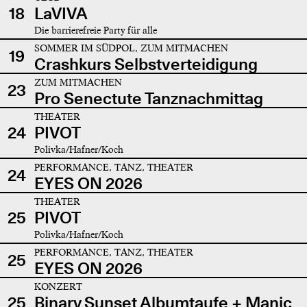
18
LaVIVA
Die barrierefreie Party für alle
SOMMER IM SÜDPOL, ZUM MITMACHEN
19
Crashkurs Selbstverteidigung
ZUM MITMACHEN
23
Pro Senectute Tanznachmittag
THEATER
24
PIVOT
Polivka/Hafner/Koch
PERFORMANCE, TANZ, THEATER
24
EYES ON 2026
THEATER
25
PIVOT
Polivka/Hafner/Koch
PERFORMANCE, TANZ, THEATER
25
EYES ON 2026
KONZERT
25
Binary Sunset Albumtaufe + Manic