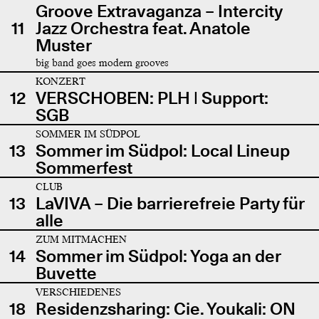
Groove Extravaganza – Intercity
11
Jazz Orchestra feat. Anatole
Muster
big band goes modern grooves
KONZERT
12
VERSCHOBEN: PLH | Support:
SGB
SOMMER IM SÜDPOL
13
Sommer im Südpol: Local Lineup
Sommerfest
CLUB
13
LaVIVA – Die barrierefreie Party für
alle
ZUM MITMACHEN
14
Sommer im Südpol: Yoga an der
Buvette
VERSCHIEDENES
18
Residenzsharing: Cie. Youkali: ON