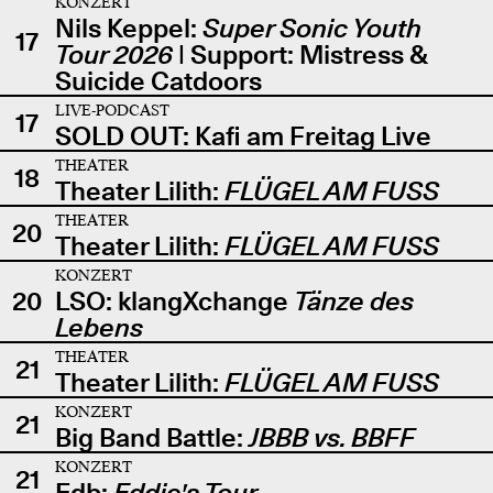
KONZERT
Nils Keppel:
Super Sonic Youth
17
Tour 2026
| Support: Mistress &
Suicide Catdoors
LIVE-PODCAST
17
SOLD OUT: Kafi am Freitag Live
THEATER
18
Theater Lilith:
FLÜGEL AM FUSS
THEATER
20
Theater Lilith:
FLÜGEL AM FUSS
KONZERT
20
LSO: klangXchange
Tänze des
Lebens
THEATER
21
Theater Lilith:
FLÜGEL AM FUSS
KONZERT
21
Big Band Battle:
JBBB vs. BBFF
KONZERT
21
Edb:
Eddie's Tour