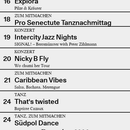
16
Explora
Pilze & Kräuter
ZUM MITMACHEN
18
Pro Senectute Tanznachmittag
KONZERT
19
Intercity Jazz Nights
SIGNAL! – Beromünster with Peter Zihlmann
KONZERT
20
Nicky B Fly
Wo chumi her Tour
ZUM MITMACHEN
21
Caribbean Vibes
Salsa, Bachata, Merengue
TANZ
24
That's twisted
Baptiste Cazaux
TANZ, ZUM MITMACHEN
24
Südpol Dance