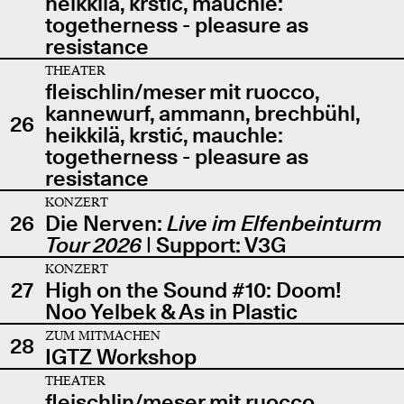
heikkilä, krstić, mauchle:
togetherness - pleasure as
resistance
THEATER
fleischlin/meser mit ruocco,
kannewurf, ammann, brechbühl,
26
heikkilä, krstić, mauchle:
togetherness - pleasure as
resistance
KONZERT
26
Die Nerven:
Live im Elfenbeinturm
Tour 2026
| Support: V3G
KONZERT
27
High on the Sound #10: Doom!
Noo Yelbek & As in Plastic
ZUM MITMACHEN
28
IGTZ Workshop
THEATER
fleischlin/meser mit ruocco,