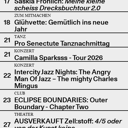
17
Saskia Fröhlich:
Meine kleine
scheiss Drecksbuchtour 2.0
ZUM MITMACHEN
18
Glühvette: Gemütlich ins neue
Jahr
TANZ
21
Pro Senectute Tanznachmittag
KONZERT
21
Camilla Sparksss - Tour 2026
KONZERT
Intercity Jazz Nights: The Angry
22
Man Of Jazz – The mighty Charles
Mingus
CLUB
23
ECLIPSE BOUNDARIES: Outer
Boundary - Chapter Two
THEATER
AUSVERKAUFT Zell:stoff:
4/5 oder
27
von der Kunst keine