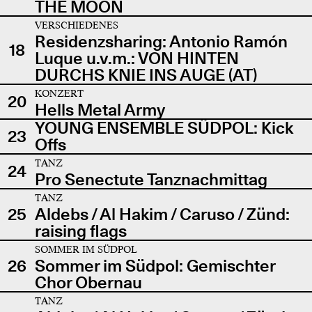
THE MOON
VERSCHIEDENES
Residenzsharing: Antonio Ramón
18
Luque u.v.m.: VON HINTEN
DURCHS KNIE INS AUGE (AT)
KONZERT
20
Hells Metal Army
YOUNG ENSEMBLE SÜDPOL: Kick
23
Offs
TANZ
24
Pro Senectute Tanznachmittag
TANZ
25
Aldebs / Al Hakim / Caruso / Zünd:
raising flags
SOMMER IM SÜDPOL
26
Sommer im Südpol: Gemischter
Chor Obernau
TANZ