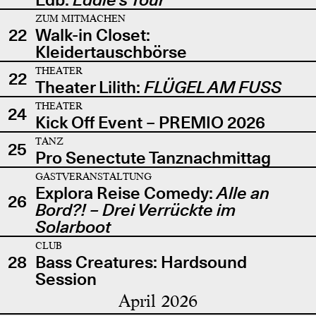
ZUM MITMACHEN
22
Walk-in Closet:
Kleidertauschbörse
THEATER
22
Theater Lilith:
FLÜGEL AM FUSS
THEATER
24
Kick Off Event – PREMIO 2026
TANZ
25
Pro Senectute Tanznachmittag
GASTVERANSTALTUNG
Explora Reise Comedy:
Alle an
26
Bord?! – Drei Verrückte im
Solarboot
CLUB
28
Bass Creatures: Hardsound
Session
April 2026