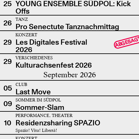
25
YOUNG ENSEMBLE SÜDPOL: Kick
Offs
TANZ
26
Pro Senectute Tanznachmittag
KONZERT
ABGESAG
29
Les Digitales Festival
2026
VERSCHIEDENES
29
Kulturachsenfest 2026
September 2026
CLUB
05
Last Move
SOMMER IM SÜDPOL
09
Sommer-Slam
PERFORMANCE, THEATER
10
Residenzsharing SPAZIO
Spazio! Vita! Libertà!
KONZERT