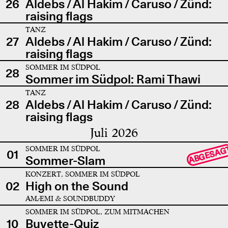
26
Aldebs / Al Hakim / Caruso / Zünd:
raising flags
TANZ
27
Aldebs / Al Hakim / Caruso / Zünd:
raising flags
SOMMER IM SÜDPOL
28
Sommer im Südpol: Rami Thawi
TANZ
28
Aldebs / Al Hakim / Caruso / Zünd:
raising flags
Juli 2026
SOMMER IM SÜDPOL
ABGESAG
01
Sommer-Slam
KONZERT, SOMMER IM SÜDPOL
02
High on the Sound
AMÆMI & SOUNDBUDDY
SOMMER IM SÜDPOL, ZUM MITMACHEN
10
Buvette-Quiz