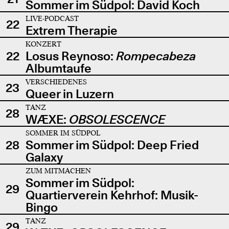
Sommer im Südpol: David Koch
LIVE-PODCAST
22
Extrem Therapie
KONZERT
22
Losus Reynoso:
Rompecabeza
Albumtaufe
VERSCHIEDENES
23
Queer in Luzern
TANZ
28
WÆXE:
OBSOLESCENCE
SOMMER IM SÜDPOL
28
Sommer im Südpol: Deep Fried
Galaxy
ZUM MITMACHEN
Sommer im Südpol:
29
Quartierverein Kehrhof: Musik-
Bingo
TANZ
29