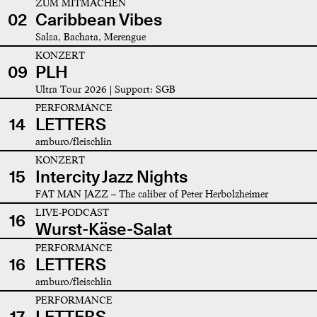
ZUM MITMACHEN
02
Caribbean Vibes
Salsa, Bachata, Merengue
KONZERT
09
PLH
Ultra Tour 2026 | Support: SGB
PERFORMANCE
14
LETTERS
amburo/fleischlin
KONZERT
15
Intercity Jazz Nights
FAT MAN JAZZ – The caliber of Peter Herbolzheimer
LIVE-PODCAST
16
Wurst-Käse-Salat
PERFORMANCE
16
LETTERS
amburo/fleischlin
PERFORMANCE
17
LETTERS