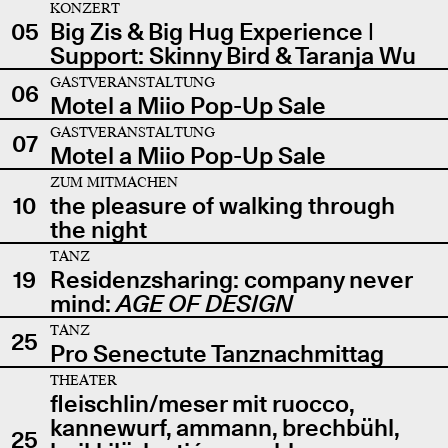
KONZERT
05
Big Zis & Big Hug Experience |
Support: Skinny Bird & Taranja Wu
GASTVERANSTALTUNG
06
Motel a Miio Pop-Up Sale
GASTVERANSTALTUNG
07
Motel a Miio Pop-Up Sale
ZUM MITMACHEN
10
the pleasure of walking through
the night
TANZ
19
Residenzsharing: company never
mind:
AGE OF DESIGN
TANZ
25
Pro Senectute Tanznachmittag
THEATER
fleischlin/meser mit ruocco,
kannewurf, ammann, brechbühl,
25