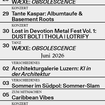
WÆXE:
OBSOLESCENCE
KONZERT
29
Tante Kaspar: Albumtaufe &
Basement Roots
KONZERT
30
Lost in Devotion Metal Fest Vol. 1:
DUST BOLT | THOLA | LOTRIFY
TANZ
30
WÆXE:
OBSOLESCENCE
Juni 2026
VERSCHIEDENES
02
Architekturgalerie Luzern:
KI in
der Architektur
VERSCHIEDENES
03
Sommer im Südpol: Sommer-Slam
ZUM MITMACHEN
05
Caribbean Vibes
KONZERT