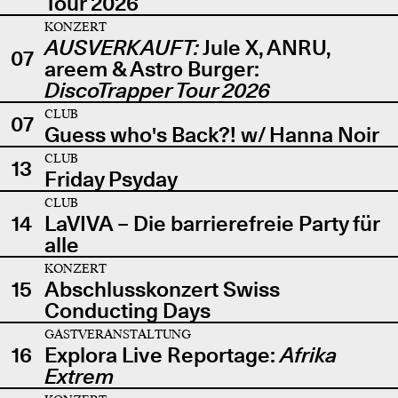
Tour 2026
KONZERT
AUSVERKAUFT:
Jule X, ANRU,
07
areem & Astro Burger:
DiscoTrapper Tour 2026
CLUB
07
Guess who's Back?! w/ Hanna Noir
CLUB
13
Friday Psyday
CLUB
14
LaVIVA – Die barrierefreie Party für
alle
KONZERT
15
Abschlusskonzert Swiss
Conducting Days
GASTVERANSTALTUNG
16
Explora Live Reportage:
Afrika
Extrem