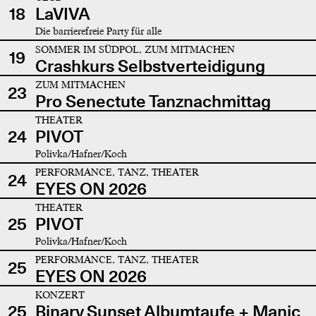
18
LaVIVA
Die barrierefreie Party für alle
SOMMER IM SÜDPOL, ZUM MITMACHEN
19
Crashkurs Selbstverteidigung
ZUM MITMACHEN
23
Pro Senectute Tanznachmittag
THEATER
24
PIVOT
Polivka/Hafner/Koch
PERFORMANCE, TANZ, THEATER
24
EYES ON 2026
THEATER
25
PIVOT
Polivka/Hafner/Koch
PERFORMANCE, TANZ, THEATER
25
EYES ON 2026
KONZERT
25
Binary Sunset Albumtaufe + Manic