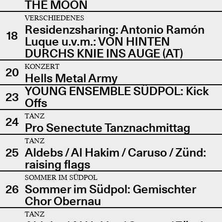
THE MOON
VERSCHIEDENES
Residenzsharing: Antonio Ramón
18
Luque u.v.m.: VON HINTEN
DURCHS KNIE INS AUGE (AT)
KONZERT
20
Hells Metal Army
YOUNG ENSEMBLE SÜDPOL: Kick
23
Offs
TANZ
24
Pro Senectute Tanznachmittag
TANZ
25
Aldebs / Al Hakim / Caruso / Zünd:
raising flags
SOMMER IM SÜDPOL
26
Sommer im Südpol: Gemischter
Chor Obernau
TANZ