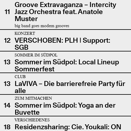
Groove Extravaganza – Intercity
11
Jazz Orchestra feat. Anatole
Muster
big band goes modern grooves
KONZERT
12
VERSCHOBEN: PLH | Support:
SGB
SOMMER IM SÜDPOL
13
Sommer im Südpol: Local Lineup
Sommerfest
CLUB
13
LaVIVA – Die barrierefreie Party für
alle
ZUM MITMACHEN
14
Sommer im Südpol: Yoga an der
Buvette
VERSCHIEDENES
18
Residenzsharing: Cie. Youkali: ON