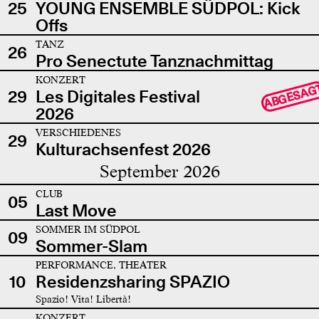
25
YOUNG ENSEMBLE SÜDPOL: Kick
Offs
TANZ
26
Pro Senectute Tanznachmittag
KONZERT
ABGESAG
29
Les Digitales Festival
2026
VERSCHIEDENES
29
Kulturachsenfest 2026
September 2026
CLUB
05
Last Move
SOMMER IM SÜDPOL
09
Sommer-Slam
PERFORMANCE, THEATER
10
Residenzsharing SPAZIO
Spazio! Vita! Libertà!
KONZERT