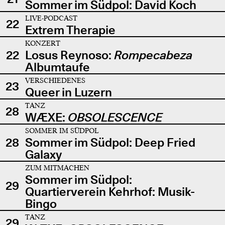
Sommer im Südpol: David Koch
LIVE-PODCAST
22
Extrem Therapie
KONZERT
22
Losus Reynoso:
Rompecabeza
Albumtaufe
VERSCHIEDENES
23
Queer in Luzern
TANZ
28
WÆXE:
OBSOLESCENCE
SOMMER IM SÜDPOL
28
Sommer im Südpol: Deep Fried
Galaxy
ZUM MITMACHEN
Sommer im Südpol:
29
Quartierverein Kehrhof: Musik-
Bingo
TANZ
29