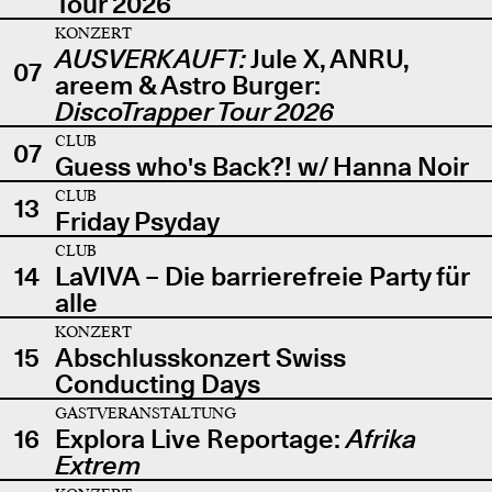
Tour 2026
KONZERT
AUSVERKAUFT:
Jule X, ANRU,
07
areem & Astro Burger:
DiscoTrapper Tour 2026
CLUB
07
Guess who's Back?! w/ Hanna Noir
CLUB
13
Friday Psyday
CLUB
14
LaVIVA – Die barrierefreie Party für
alle
KONZERT
15
Abschlusskonzert Swiss
Conducting Days
GASTVERANSTALTUNG
16
Explora Live Reportage:
Afrika
Extrem