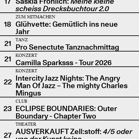
17
Saskia Fröhlich:
Meine kleine
scheiss Drecksbuchtour 2.0
ZUM MITMACHEN
18
Glühvette: Gemütlich ins neue
Jahr
TANZ
21
Pro Senectute Tanznachmittag
KONZERT
21
Camilla Sparksss - Tour 2026
KONZERT
Intercity Jazz Nights: The Angry
22
Man Of Jazz – The mighty Charles
Mingus
CLUB
23
ECLIPSE BOUNDARIES: Outer
Boundary - Chapter Two
THEATER
AUSVERKAUFT Zell:stoff:
4/5 oder
27
von der Kunst keine