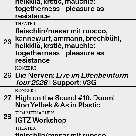
heikkilä, krstić, mauchle:
togetherness - pleasure as
resistance
THEATER
fleischlin/meser mit ruocco,
kannewurf, ammann, brechbühl,
26
heikkilä, krstić, mauchle:
togetherness - pleasure as
resistance
KONZERT
26
Die Nerven:
Live im Elfenbeinturm
Tour 2026
| Support: V3G
KONZERT
27
High on the Sound #10: Doom!
Noo Yelbek & As in Plastic
ZUM MITMACHEN
28
IGTZ Workshop
THEATER
fleischlin/meser mit ruocco,