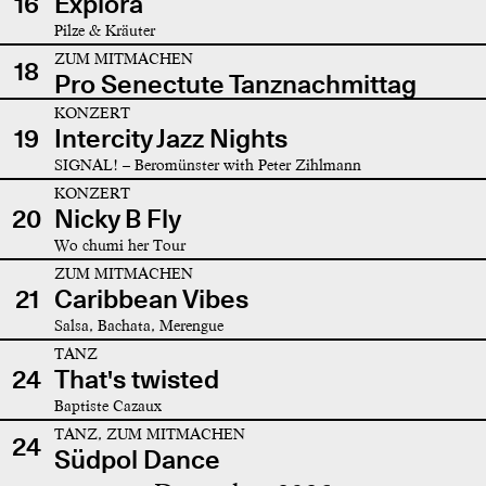
16
Explora
Pilze & Kräuter
ZUM MITMACHEN
18
Pro Senectute Tanznachmittag
KONZERT
19
Intercity Jazz Nights
SIGNAL! – Beromünster with Peter Zihlmann
KONZERT
20
Nicky B Fly
Wo chumi her Tour
ZUM MITMACHEN
21
Caribbean Vibes
Salsa, Bachata, Merengue
TANZ
24
That's twisted
Baptiste Cazaux
TANZ, ZUM MITMACHEN
24
Südpol Dance