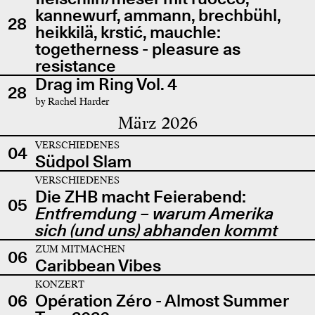
kannewurf, ammann, brechbühl,
28
heikkilä, krstić, mauchle:
togetherness - pleasure as
resistance
Drag im Ring Vol. 4
28
by Rachel Harder
März 2026
VERSCHIEDENES
04
Südpol Slam
VERSCHIEDENES
Die ZHB macht Feierabend:
05
Entfremdung – warum Amerika
sich (und uns) abhanden kommt
ZUM MITMACHEN
06
Caribbean Vibes
KONZERT
06
Opération Zéro - Almost Summer