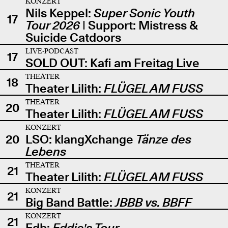
KONZERT
Nils Keppel:
Super Sonic Youth
17
Tour 2026
| Support: Mistress &
Suicide Catdoors
LIVE-PODCAST
17
SOLD OUT: Kafi am Freitag Live
THEATER
18
Theater Lilith:
FLÜGEL AM FUSS
THEATER
20
Theater Lilith:
FLÜGEL AM FUSS
KONZERT
20
LSO: klangXchange
Tänze des
Lebens
THEATER
21
Theater Lilith:
FLÜGEL AM FUSS
KONZERT
21
Big Band Battle:
JBBB vs. BBFF
KONZERT
21
Edb:
Eddie's Tour