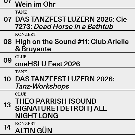
07
Wein im Ohr
TANZ
07
DAS TANZFEST LUZERN 2026: Cie
7273:
Dead Horse in a Bathtub
KONZERT
08
High on the Sound #11: Club Arielle
& Bruyante
CLUB
09
oneHSLU Fest 2026
TANZ
10
DAS TANZFEST LUZERN 2026:
Tanz-Workshops
CLUB
THEO PARRISH [SOUND
13
SIGNATURE | DETROIT] ALL
NIGHT LONG
KONZERT
14
ALTIN GÜN