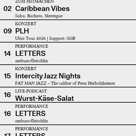
ZUM MITMACHEN
02
Caribbean Vibes
Salsa, Bachata, Merengue
KONZERT
09
PLH
Ultra Tour 2026 | Support: SGB
PERFORMANCE
14
LETTERS
amburo/fleischlin
KONZERT
15
Intercity Jazz Nights
FAT MAN JAZZ – The caliber of Peter Herbolzheimer
LIVE-PODCAST
16
Wurst-Käse-Salat
PERFORMANCE
16
LETTERS
amburo/fleischlin
PERFORMANCE
17
LETTERS