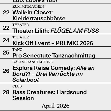
ZUM MITMACHEN
22
Walk-in Closet:
Kleidertauschbörse
THEATER
22
Theater Lilith:
FLÜGEL AM FUSS
THEATER
24
Kick Off Event – PREMIO 2026
TANZ
25
Pro Senectute Tanznachmittag
GASTVERANSTALTUNG
Explora Reise Comedy:
Alle an
26
Bord?! – Drei Verrückte im
Solarboot
CLUB
28
Bass Creatures: Hardsound
Session
April 2026