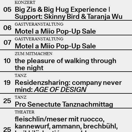
KONZERT
05
Big Zis & Big Hug Experience |
Support: Skinny Bird & Taranja Wu
GASTVERANSTALTUNG
06
Motel a Miio Pop-Up Sale
GASTVERANSTALTUNG
07
Motel a Miio Pop-Up Sale
ZUM MITMACHEN
10
the pleasure of walking through
the night
TANZ
19
Residenzsharing: company never
mind:
AGE OF DESIGN
TANZ
25
Pro Senectute Tanznachmittag
THEATER
fleischlin/meser mit ruocco,
kannewurf, ammann, brechbühl,
25