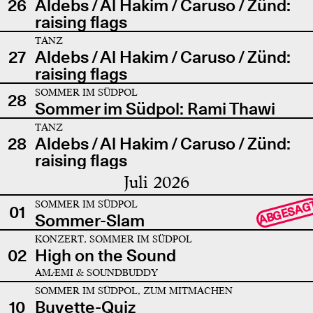
26
Aldebs / Al Hakim / Caruso / Zünd:
raising flags
TANZ
27
Aldebs / Al Hakim / Caruso / Zünd:
raising flags
SOMMER IM SÜDPOL
28
Sommer im Südpol: Rami Thawi
TANZ
28
Aldebs / Al Hakim / Caruso / Zünd:
raising flags
Juli 2026
SOMMER IM SÜDPOL
ABGESAG
01
Sommer-Slam
KONZERT, SOMMER IM SÜDPOL
02
High on the Sound
AMÆMI & SOUNDBUDDY
SOMMER IM SÜDPOL, ZUM MITMACHEN
10
Buvette-Quiz