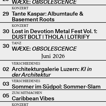
WÆXE:
OBSOLESCENCE
KONZERT
29
Tante Kaspar: Albumtaufe &
Basement Roots
KONZERT
30
Lost in Devotion Metal Fest Vol. 1:
DUST BOLT | THOLA | LOTRIFY
TANZ
30
WÆXE:
OBSOLESCENCE
Juni 2026
VERSCHIEDENES
02
Architekturgalerie Luzern:
KI in
der Architektur
VERSCHIEDENES
03
Sommer im Südpol: Sommer-Slam
ZUM MITMACHEN
05
Caribbean Vibes
KONZERT