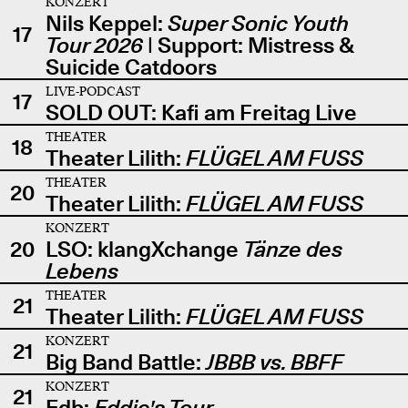
KONZERT
Nils Keppel:
Super Sonic Youth
17
Tour 2026
| Support: Mistress &
Suicide Catdoors
LIVE-PODCAST
17
SOLD OUT: Kafi am Freitag Live
THEATER
18
Theater Lilith:
FLÜGEL AM FUSS
THEATER
20
Theater Lilith:
FLÜGEL AM FUSS
KONZERT
20
LSO: klangXchange
Tänze des
Lebens
THEATER
21
Theater Lilith:
FLÜGEL AM FUSS
KONZERT
21
Big Band Battle:
JBBB vs. BBFF
KONZERT
21
Edb:
Eddie's Tour