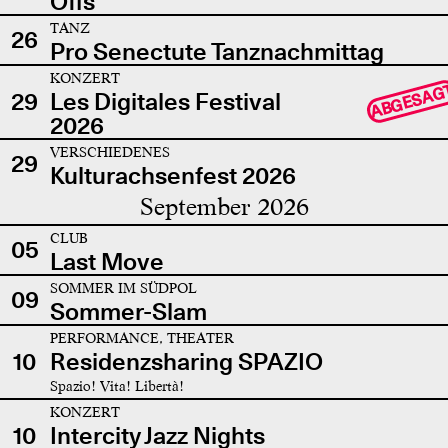
Offs
TANZ
26
Pro Senectute Tanznachmittag
KONZERT
ABGESAG
29
Les Digitales Festival
2026
VERSCHIEDENES
29
Kulturachsenfest 2026
September 2026
CLUB
05
Last Move
SOMMER IM SÜDPOL
09
Sommer-Slam
PERFORMANCE, THEATER
10
Residenzsharing SPAZIO
Spazio! Vita! Libertà!
KONZERT
10
Intercity Jazz Nights