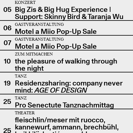
KONZERT
05
Big Zis & Big Hug Experience |
Support: Skinny Bird & Taranja Wu
GASTVERANSTALTUNG
06
Motel a Miio Pop-Up Sale
GASTVERANSTALTUNG
07
Motel a Miio Pop-Up Sale
ZUM MITMACHEN
10
the pleasure of walking through
the night
TANZ
19
Residenzsharing: company never
mind:
AGE OF DESIGN
TANZ
25
Pro Senectute Tanznachmittag
THEATER
fleischlin/meser mit ruocco,
kannewurf, ammann, brechbühl,
25