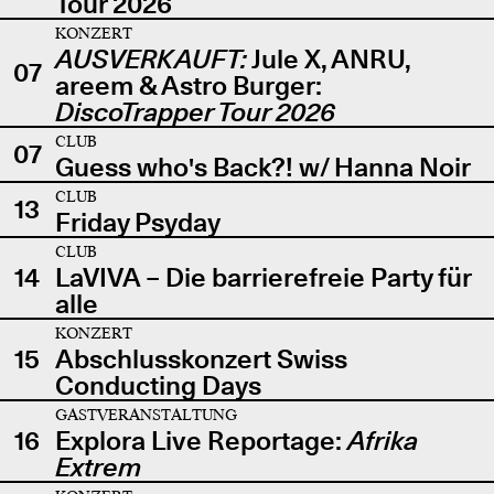
Tour 2026
KONZERT
AUSVERKAUFT:
Jule X, ANRU,
07
areem & Astro Burger:
DiscoTrapper Tour 2026
CLUB
07
Guess who's Back?! w/ Hanna Noir
CLUB
13
Friday Psyday
CLUB
14
LaVIVA – Die barrierefreie Party für
alle
KONZERT
15
Abschlusskonzert Swiss
Conducting Days
GASTVERANSTALTUNG
16
Explora Live Reportage:
Afrika
Extrem