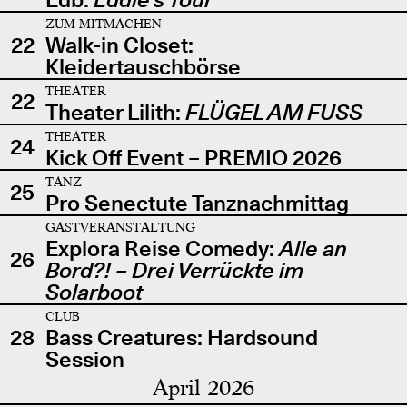
ZUM MITMACHEN
22
Walk-in Closet:
Kleidertauschbörse
THEATER
22
Theater Lilith:
FLÜGEL AM FUSS
THEATER
24
Kick Off Event – PREMIO 2026
TANZ
25
Pro Senectute Tanznachmittag
GASTVERANSTALTUNG
Explora Reise Comedy:
Alle an
26
Bord?! – Drei Verrückte im
Solarboot
CLUB
28
Bass Creatures: Hardsound
Session
April 2026