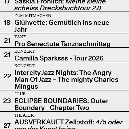
17
Saskia Fröhlich:
Meine kleine
scheiss Drecksbuchtour 2.0
ZUM MITMACHEN
18
Glühvette: Gemütlich ins neue
Jahr
TANZ
21
Pro Senectute Tanznachmittag
KONZERT
21
Camilla Sparksss - Tour 2026
KONZERT
Intercity Jazz Nights: The Angry
22
Man Of Jazz – The mighty Charles
Mingus
CLUB
23
ECLIPSE BOUNDARIES: Outer
Boundary - Chapter Two
THEATER
AUSVERKAUFT Zell:stoff:
4/5 oder
27
von der Kunst keine