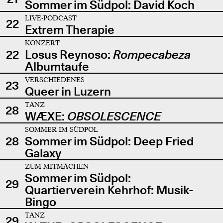
Sommer im Südpol: David Koch
LIVE-PODCAST
22
Extrem Therapie
KONZERT
22
Losus Reynoso:
Rompecabeza
Albumtaufe
VERSCHIEDENES
23
Queer in Luzern
TANZ
28
WÆXE:
OBSOLESCENCE
SOMMER IM SÜDPOL
28
Sommer im Südpol: Deep Fried
Galaxy
ZUM MITMACHEN
Sommer im Südpol:
29
Quartierverein Kehrhof: Musik-
Bingo
TANZ
29