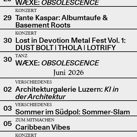
WÆXE:
OBSOLESCENCE
KONZERT
29
Tante Kaspar: Albumtaufe &
Basement Roots
KONZERT
30
Lost in Devotion Metal Fest Vol. 1:
DUST BOLT | THOLA | LOTRIFY
TANZ
30
WÆXE:
OBSOLESCENCE
Juni 2026
VERSCHIEDENES
02
Architekturgalerie Luzern:
KI in
der Architektur
VERSCHIEDENES
03
Sommer im Südpol: Sommer-Slam
ZUM MITMACHEN
05
Caribbean Vibes
KONZERT