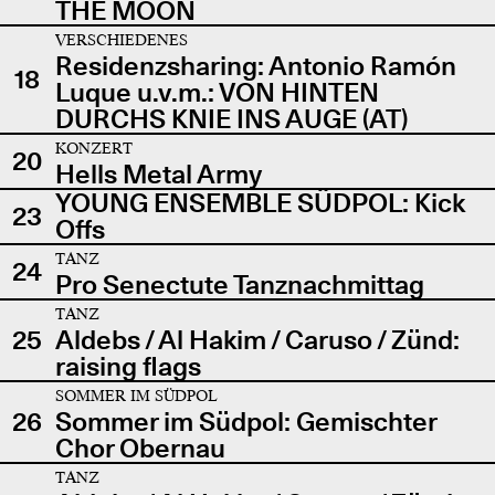
THE MOON
VERSCHIEDENES
Residenzsharing: Antonio Ramón
18
Luque u.v.m.: VON HINTEN
DURCHS KNIE INS AUGE (AT)
KONZERT
20
Hells Metal Army
YOUNG ENSEMBLE SÜDPOL: Kick
23
Offs
TANZ
24
Pro Senectute Tanznachmittag
TANZ
25
Aldebs / Al Hakim / Caruso / Zünd:
raising flags
SOMMER IM SÜDPOL
26
Sommer im Südpol: Gemischter
Chor Obernau
TANZ