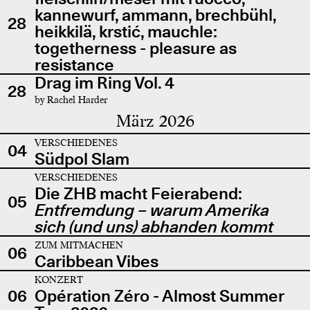
kannewurf, ammann, brechbühl,
28
heikkilä, krstić, mauchle:
togetherness - pleasure as
resistance
Drag im Ring Vol. 4
28
by Rachel Harder
März 2026
VERSCHIEDENES
04
Südpol Slam
VERSCHIEDENES
Die ZHB macht Feierabend:
05
Entfremdung – warum Amerika
sich (und uns) abhanden kommt
ZUM MITMACHEN
06
Caribbean Vibes
KONZERT
06
Opération Zéro - Almost Summer