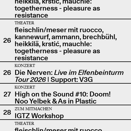
heikkilä, krstić, mauchle:
togetherness - pleasure as
resistance
THEATER
fleischlin/meser mit ruocco,
kannewurf, ammann, brechbühl,
26
heikkilä, krstić, mauchle:
togetherness - pleasure as
resistance
KONZERT
26
Die Nerven:
Live im Elfenbeinturm
Tour 2026
| Support: V3G
KONZERT
27
High on the Sound #10: Doom!
Noo Yelbek & As in Plastic
ZUM MITMACHEN
28
IGTZ Workshop
THEATER
fleischlin/meser mit ruocco,