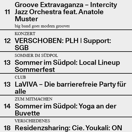
Groove Extravaganza – Intercity
11
Jazz Orchestra feat. Anatole
Muster
big band goes modern grooves
KONZERT
12
VERSCHOBEN: PLH | Support:
SGB
SOMMER IM SÜDPOL
13
Sommer im Südpol: Local Lineup
Sommerfest
CLUB
13
LaVIVA – Die barrierefreie Party für
alle
ZUM MITMACHEN
14
Sommer im Südpol: Yoga an der
Buvette
VERSCHIEDENES
18
Residenzsharing: Cie. Youkali: ON