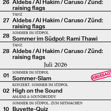
26
Aldebs / Al Hakim / Caruso / Zünd:
raising flags
TANZ
27
Aldebs / Al Hakim / Caruso / Zünd:
raising flags
SOMMER IM SÜDPOL
28
Sommer im Südpol: Rami Thawi
TANZ
28
Aldebs / Al Hakim / Caruso / Zünd:
raising flags
Juli 2026
SOMMER IM SÜDPOL
ABGESAG
01
Sommer-Slam
KONZERT, SOMMER IM SÜDPOL
02
High on the Sound
AMÆMI & SOUNDBUDDY
SOMMER IM SÜDPOL, ZUM MITMACHEN
10
Buvette-Quiz