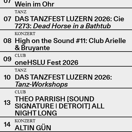
07
Wein im Ohr
TANZ
07
DAS TANZFEST LUZERN 2026: Cie
7273:
Dead Horse in a Bathtub
KONZERT
08
High on the Sound #11: Club Arielle
& Bruyante
CLUB
09
oneHSLU Fest 2026
TANZ
10
DAS TANZFEST LUZERN 2026:
Tanz-Workshops
CLUB
THEO PARRISH [SOUND
13
SIGNATURE | DETROIT] ALL
NIGHT LONG
KONZERT
14
ALTIN GÜN