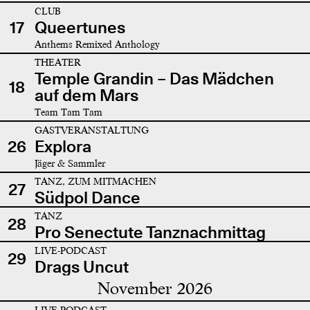
CLUB
17
Queertunes
Anthems Remixed Anthology
THEATER
Temple Grandin – Das Mädchen
18
auf dem Mars
Team Tam Tam
GASTVERANSTALTUNG
26
Explora
Jäger & Sammler
TANZ, ZUM MITMACHEN
27
Südpol Dance
TANZ
28
Pro Senectute Tanznachmittag
LIVE-PODCAST
29
Drags Uncut
November 2026
LIVE-PODCAST