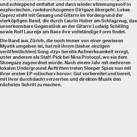
und schleppend entfaltet und dann wieder stimmungsvoll in
euphorischen, rockdurchzogenen Dirtgaze übergeht. Lukas
Caprez steht mit Gesang und Gitarre im Vordergrund der
vierköpfigen Band, die durch Laurin Huber am Schlagzeug, das
unverkennbare Gegenstück an der Gitarre Ludwig Schilling
sowie Rolf Laureĳs am Bass ihre vollständige Form findet.
Die Band aus Zürich, die noch immer von einer gewissen
Mystik umgeben ist, hat mit ihrem (bisher einzigen
veröffentlichten) Song «try» bereits Aufmerksamkeit erregt,
unter anderem als Staff-Pick bei Nina Protocol, wo sie dem
Shoegaze zugeordnet wurde. Nach einem Jahr mit mehreren
lokalen Underground Auftritten treten Sleeper Spies nun mit
ihrer ersten EP «clincher» hervor: Gut vorbereitet und bereit,
mit ihrer durchdacht verzerrten und direkten Musik den
nächsten Schritt zu machen.