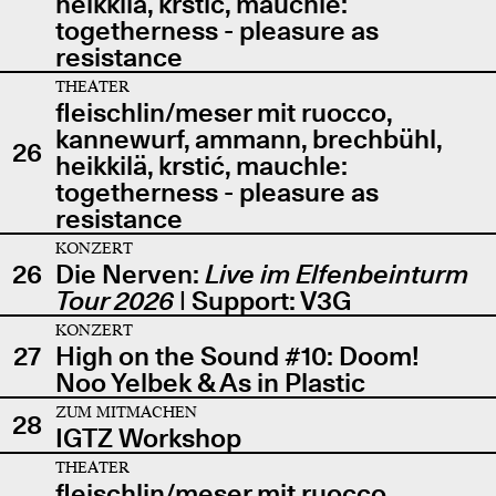
heikkilä, krstić, mauchle:
togetherness - pleasure as
resistance
THEATER
fleischlin/meser mit ruocco,
kannewurf, ammann, brechbühl,
26
heikkilä, krstić, mauchle:
togetherness - pleasure as
resistance
KONZERT
26
Die Nerven:
Live im Elfenbeinturm
Tour 2026
| Support: V3G
KONZERT
27
High on the Sound #10: Doom!
Noo Yelbek & As in Plastic
ZUM MITMACHEN
28
IGTZ Workshop
THEATER
fleischlin/meser mit ruocco,