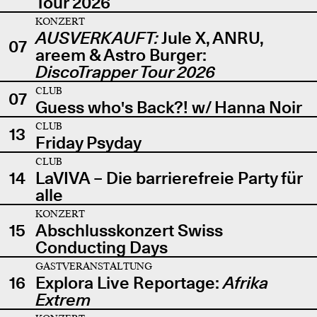
Tour 2026
KONZERT
AUSVERKAUFT:
Jule X, ANRU,
07
areem & Astro Burger:
DiscoTrapper Tour 2026
CLUB
07
Guess who's Back?! w/ Hanna Noir
CLUB
13
Friday Psyday
CLUB
14
LaVIVA – Die barrierefreie Party für
alle
KONZERT
15
Abschlusskonzert Swiss
Conducting Days
GASTVERANSTALTUNG
16
Explora Live Reportage:
Afrika
Extrem