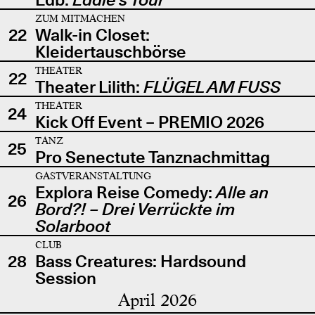
ZUM MITMACHEN
22
Walk-in Closet:
Kleidertauschbörse
THEATER
22
Theater Lilith:
FLÜGEL AM FUSS
THEATER
24
Kick Off Event – PREMIO 2026
TANZ
25
Pro Senectute Tanznachmittag
GASTVERANSTALTUNG
Explora Reise Comedy:
Alle an
26
Bord?! – Drei Verrückte im
Solarboot
CLUB
28
Bass Creatures: Hardsound
Session
April 2026