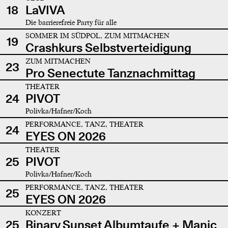
18
LaVIVA
Die barrierefreie Party für alle
SOMMER IM SÜDPOL, ZUM MITMACHEN
19
Crashkurs Selbstverteidigung
ZUM MITMACHEN
23
Pro Senectute Tanznachmittag
THEATER
24
PIVOT
Polivka/Hafner/Koch
PERFORMANCE, TANZ, THEATER
24
EYES ON 2026
THEATER
25
PIVOT
Polivka/Hafner/Koch
PERFORMANCE, TANZ, THEATER
25
EYES ON 2026
KONZERT
25
Binary Sunset Albumtaufe + Manic