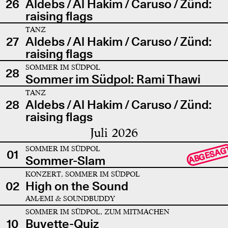
26
Aldebs / Al Hakim / Caruso / Zünd:
raising flags
TANZ
27
Aldebs / Al Hakim / Caruso / Zünd:
raising flags
SOMMER IM SÜDPOL
28
Sommer im Südpol: Rami Thawi
TANZ
28
Aldebs / Al Hakim / Caruso / Zünd:
raising flags
Juli 2026
SOMMER IM SÜDPOL
ABGESAG
01
Sommer-Slam
KONZERT, SOMMER IM SÜDPOL
02
High on the Sound
AMÆMI & SOUNDBUDDY
SOMMER IM SÜDPOL, ZUM MITMACHEN
10
Buvette-Quiz