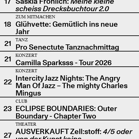
17
Saskia Fröhlich:
Meine kleine
scheiss Drecksbuchtour 2.0
ZUM MITMACHEN
18
Glühvette: Gemütlich ins neue
Jahr
TANZ
21
Pro Senectute Tanznachmittag
KONZERT
21
Camilla Sparksss - Tour 2026
KONZERT
Intercity Jazz Nights: The Angry
22
Man Of Jazz – The mighty Charles
Mingus
CLUB
23
ECLIPSE BOUNDARIES: Outer
Boundary - Chapter Two
THEATER
AUSVERKAUFT Zell:stoff:
4/5 oder
27
von der Kunst keine