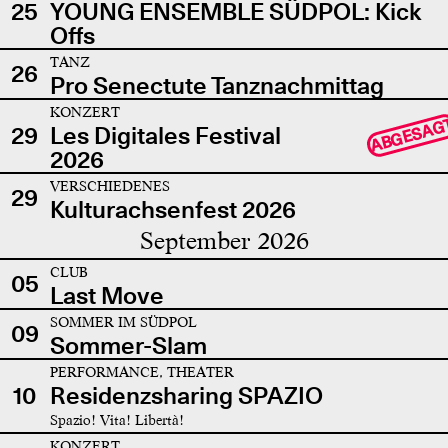
25
YOUNG ENSEMBLE SÜDPOL: Kick
Offs
TANZ
26
Pro Senectute Tanznachmittag
KONZERT
ABGESAG
29
Les Digitales Festival
2026
VERSCHIEDENES
29
Kulturachsenfest 2026
September 2026
CLUB
05
Last Move
SOMMER IM SÜDPOL
09
Sommer-Slam
PERFORMANCE, THEATER
10
Residenzsharing SPAZIO
Spazio! Vita! Libertà!
KONZERT