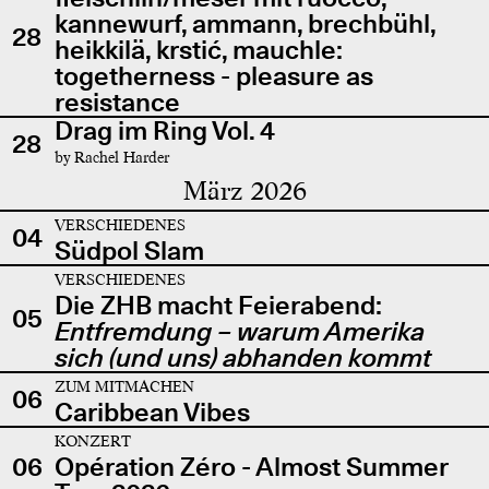
kannewurf, ammann, brechbühl,
28
heikkilä, krstić, mauchle:
togetherness - pleasure as
resistance
Drag im Ring Vol. 4
28
by Rachel Harder
März 2026
VERSCHIEDENES
04
Südpol Slam
VERSCHIEDENES
Die ZHB macht Feierabend:
05
Entfremdung – warum Amerika
sich (und uns) abhanden kommt
ZUM MITMACHEN
06
Caribbean Vibes
KONZERT
06
Opération Zéro - Almost Summer