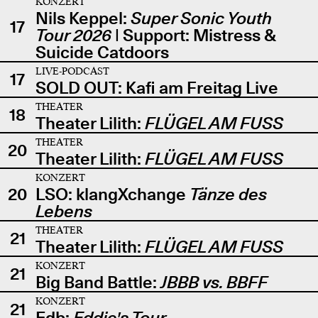
KONZERT
Nils Keppel:
Super Sonic Youth
17
Tour 2026
| Support: Mistress &
Suicide Catdoors
LIVE-PODCAST
17
SOLD OUT: Kafi am Freitag Live
THEATER
18
Theater Lilith:
FLÜGEL AM FUSS
THEATER
20
Theater Lilith:
FLÜGEL AM FUSS
KONZERT
20
LSO: klangXchange
Tänze des
Lebens
THEATER
21
Theater Lilith:
FLÜGEL AM FUSS
KONZERT
21
Big Band Battle:
JBBB vs. BBFF
KONZERT
21
Edb:
Eddie's Tour