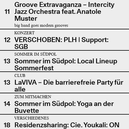
Groove Extravaganza – Intercity
11
Jazz Orchestra feat. Anatole
Muster
big band goes modern grooves
KONZERT
12
VERSCHOBEN: PLH | Support:
SGB
SOMMER IM SÜDPOL
13
Sommer im Südpol: Local Lineup
Sommerfest
CLUB
13
LaVIVA – Die barrierefreie Party für
alle
ZUM MITMACHEN
14
Sommer im Südpol: Yoga an der
Buvette
VERSCHIEDENES
18
Residenzsharing: Cie. Youkali: ON