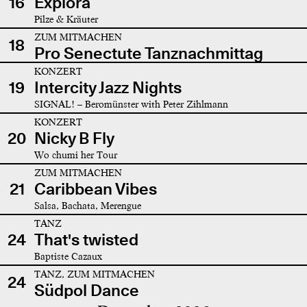
16
Explora
Pilze & Kräuter
ZUM MITMACHEN
18
Pro Senectute Tanznachmittag
KONZERT
19
Intercity Jazz Nights
SIGNAL! – Beromünster with Peter Zihlmann
KONZERT
20
Nicky B Fly
Wo chumi her Tour
ZUM MITMACHEN
21
Caribbean Vibes
Salsa, Bachata, Merengue
TANZ
24
That's twisted
Baptiste Cazaux
TANZ, ZUM MITMACHEN
24
Südpol Dance