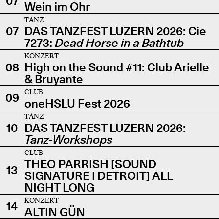
07
Wein im Ohr
TANZ
07
DAS TANZFEST LUZERN 2026: Cie
7273:
Dead Horse in a Bathtub
KONZERT
08
High on the Sound #11: Club Arielle
& Bruyante
CLUB
09
oneHSLU Fest 2026
TANZ
10
DAS TANZFEST LUZERN 2026:
Tanz-Workshops
CLUB
THEO PARRISH [SOUND
13
SIGNATURE | DETROIT] ALL
NIGHT LONG
KONZERT
14
ALTIN GÜN