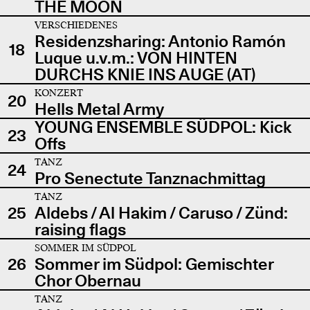
THE MOON
VERSCHIEDENES
Residenzsharing: Antonio Ramón
18
Luque u.v.m.: VON HINTEN
DURCHS KNIE INS AUGE (AT)
KONZERT
20
Hells Metal Army
YOUNG ENSEMBLE SÜDPOL: Kick
23
Offs
TANZ
24
Pro Senectute Tanznachmittag
TANZ
25
Aldebs / Al Hakim / Caruso / Zünd:
raising flags
SOMMER IM SÜDPOL
26
Sommer im Südpol: Gemischter
Chor Obernau
TANZ