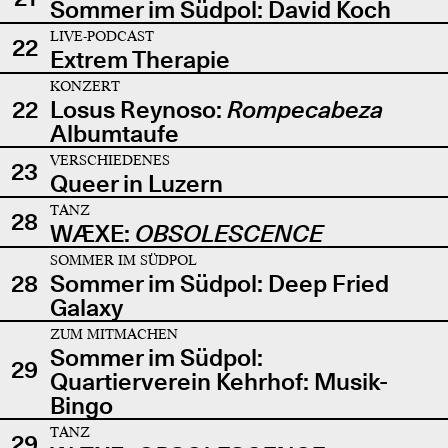
Sommer im Südpol: David Koch
LIVE-PODCAST
22
Extrem Therapie
KONZERT
22
Losus Reynoso:
Rompecabeza
Albumtaufe
VERSCHIEDENES
23
Queer in Luzern
TANZ
28
WÆXE:
OBSOLESCENCE
SOMMER IM SÜDPOL
28
Sommer im Südpol: Deep Fried
Galaxy
ZUM MITMACHEN
Sommer im Südpol:
29
Quartierverein Kehrhof: Musik-
Bingo
TANZ
29