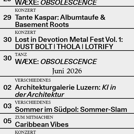
WÆXE:
OBSOLESCENCE
KONZERT
29
Tante Kaspar: Albumtaufe &
Basement Roots
KONZERT
30
Lost in Devotion Metal Fest Vol. 1:
DUST BOLT | THOLA | LOTRIFY
TANZ
30
WÆXE:
OBSOLESCENCE
Juni 2026
VERSCHIEDENES
02
Architekturgalerie Luzern:
KI in
der Architektur
VERSCHIEDENES
03
Sommer im Südpol: Sommer-Slam
ZUM MITMACHEN
05
Caribbean Vibes
KONZERT