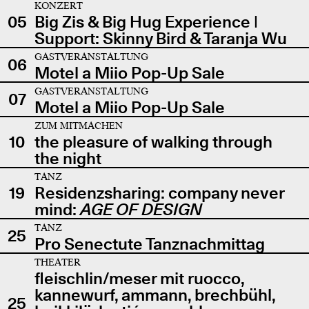
KONZERT
05
Big Zis & Big Hug Experience |
Support: Skinny Bird & Taranja Wu
GASTVERANSTALTUNG
06
Motel a Miio Pop-Up Sale
GASTVERANSTALTUNG
07
Motel a Miio Pop-Up Sale
ZUM MITMACHEN
10
the pleasure of walking through
the night
TANZ
19
Residenzsharing: company never
mind:
AGE OF DESIGN
TANZ
25
Pro Senectute Tanznachmittag
THEATER
fleischlin/meser mit ruocco,
kannewurf, ammann, brechbühl,
25