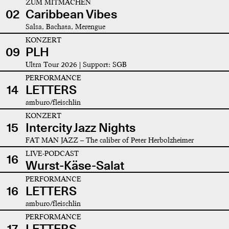
ZUM MITMACHEN
02
Caribbean Vibes
Salsa, Bachata, Merengue
KONZERT
09
PLH
Ultra Tour 2026 | Support: SGB
PERFORMANCE
14
LETTERS
amburo/fleischlin
KONZERT
15
Intercity Jazz Nights
FAT MAN JAZZ – The caliber of Peter Herbolzheimer
LIVE-PODCAST
16
Wurst-Käse-Salat
PERFORMANCE
16
LETTERS
amburo/fleischlin
PERFORMANCE
17
LETTERS