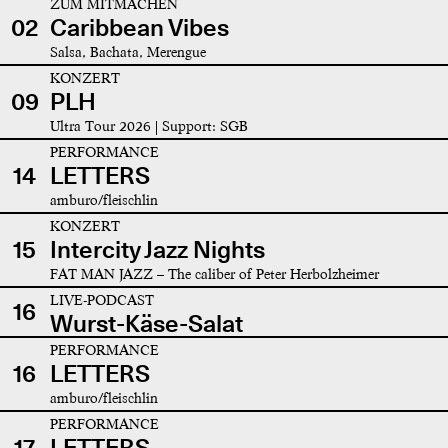
ZUM MITMACHEN
02
Caribbean Vibes
Salsa, Bachata, Merengue
KONZERT
09
PLH
Ultra Tour 2026 | Support: SGB
PERFORMANCE
14
LETTERS
amburo/fleischlin
KONZERT
15
Intercity Jazz Nights
FAT MAN JAZZ – The caliber of Peter Herbolzheimer
LIVE-PODCAST
16
Wurst-Käse-Salat
PERFORMANCE
16
LETTERS
amburo/fleischlin
PERFORMANCE
17
LETTERS