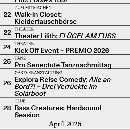
ZUM MITMACHEN
22
Walk-in Closet:
Kleidertauschbörse
THEATER
22
Theater Lilith:
FLÜGEL AM FUSS
THEATER
24
Kick Off Event – PREMIO 2026
TANZ
25
Pro Senectute Tanznachmittag
GASTVERANSTALTUNG
Explora Reise Comedy:
Alle an
26
Bord?! – Drei Verrückte im
Solarboot
CLUB
28
Bass Creatures: Hardsound
Session
April 2026