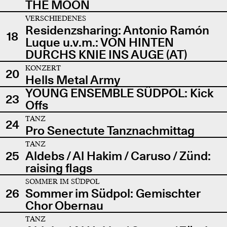
THE MOON
VERSCHIEDENES
Residenzsharing: Antonio Ramón
18
Luque u.v.m.: VON HINTEN
DURCHS KNIE INS AUGE (AT)
KONZERT
20
Hells Metal Army
YOUNG ENSEMBLE SÜDPOL: Kick
23
Offs
TANZ
24
Pro Senectute Tanznachmittag
TANZ
25
Aldebs / Al Hakim / Caruso / Zünd:
raising flags
SOMMER IM SÜDPOL
26
Sommer im Südpol: Gemischter
Chor Obernau
TANZ