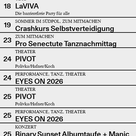
18
LaVIVA
Die barrierefreie Party für alle
SOMMER IM SÜDPOL, ZUM MITMACHEN
19
Crashkurs Selbstverteidigung
ZUM MITMACHEN
23
Pro Senectute Tanznachmittag
THEATER
24
PIVOT
Polivka/Hafner/Koch
PERFORMANCE, TANZ, THEATER
24
EYES ON 2026
THEATER
25
PIVOT
Polivka/Hafner/Koch
PERFORMANCE, TANZ, THEATER
25
EYES ON 2026
KONZERT
25
Binary Sunset Albumtaufe + Manic