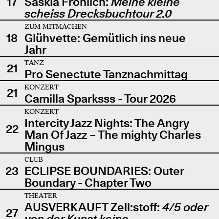
17
Saskia Fröhlich:
Meine kleine
scheiss Drecksbuchtour 2.0
ZUM MITMACHEN
18
Glühvette: Gemütlich ins neue
Jahr
TANZ
21
Pro Senectute Tanznachmittag
KONZERT
21
Camilla Sparksss - Tour 2026
KONZERT
Intercity Jazz Nights: The Angry
22
Man Of Jazz – The mighty Charles
Mingus
CLUB
23
ECLIPSE BOUNDARIES: Outer
Boundary - Chapter Two
THEATER
AUSVERKAUFT Zell:stoff:
4/5 oder
27
von der Kunst keine