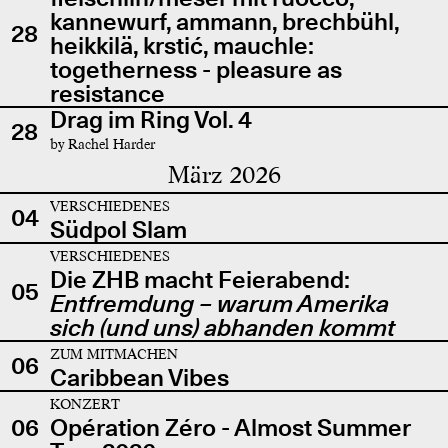
kannewurf, ammann, brechbühl,
28
heikkilä, krstić, mauchle:
togetherness - pleasure as
resistance
Drag im Ring Vol. 4
28
by Rachel Harder
März 2026
VERSCHIEDENES
04
Südpol Slam
VERSCHIEDENES
Die ZHB macht Feierabend:
05
Entfremdung – warum Amerika
sich (und uns) abhanden kommt
ZUM MITMACHEN
06
Caribbean Vibes
KONZERT
06
Opération Zéro - Almost Summer