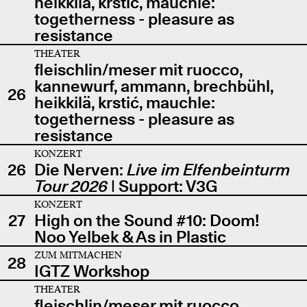
heikkilä, krstić, mauchle:
togetherness - pleasure as
resistance
THEATER
fleischlin/meser mit ruocco,
kannewurf, ammann, brechbühl,
26
heikkilä, krstić, mauchle:
togetherness - pleasure as
resistance
KONZERT
26
Die Nerven:
Live im Elfenbeinturm
Tour 2026
| Support: V3G
KONZERT
27
High on the Sound #10: Doom!
Noo Yelbek & As in Plastic
ZUM MITMACHEN
28
IGTZ Workshop
THEATER
fleischlin/meser mit ruocco,