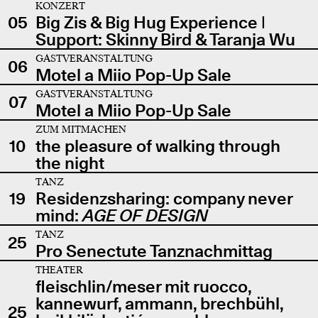
KONZERT
05
Big Zis & Big Hug Experience |
Support: Skinny Bird & Taranja Wu
GASTVERANSTALTUNG
06
Motel a Miio Pop-Up Sale
GASTVERANSTALTUNG
07
Motel a Miio Pop-Up Sale
ZUM MITMACHEN
10
the pleasure of walking through
the night
TANZ
19
Residenzsharing: company never
mind:
AGE OF DESIGN
TANZ
25
Pro Senectute Tanznachmittag
THEATER
fleischlin/meser mit ruocco,
kannewurf, ammann, brechbühl,
25