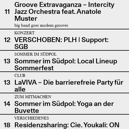
Groove Extravaganza – Intercity
11
Jazz Orchestra feat. Anatole
Muster
big band goes modern grooves
KONZERT
12
VERSCHOBEN: PLH | Support:
SGB
SOMMER IM SÜDPOL
13
Sommer im Südpol: Local Lineup
Sommerfest
CLUB
13
LaVIVA – Die barrierefreie Party für
alle
ZUM MITMACHEN
14
Sommer im Südpol: Yoga an der
Buvette
VERSCHIEDENES
18
Residenzsharing: Cie. Youkali: ON