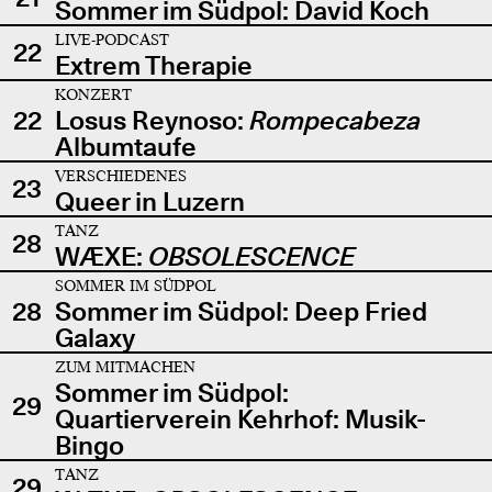
Sommer im Südpol: David Koch
LIVE-PODCAST
22
Extrem Therapie
KONZERT
22
Losus Reynoso:
Rompecabeza
Albumtaufe
VERSCHIEDENES
23
Queer in Luzern
TANZ
28
WÆXE:
OBSOLESCENCE
SOMMER IM SÜDPOL
28
Sommer im Südpol: Deep Fried
Galaxy
ZUM MITMACHEN
Sommer im Südpol:
29
Quartierverein Kehrhof: Musik-
Bingo
TANZ
29