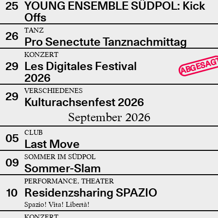
25
YOUNG ENSEMBLE SÜDPOL: Kick
Offs
TANZ
26
Pro Senectute Tanznachmittag
KONZERT
ABGESAG
29
Les Digitales Festival
2026
VERSCHIEDENES
29
Kulturachsenfest 2026
September 2026
CLUB
05
Last Move
SOMMER IM SÜDPOL
09
Sommer-Slam
PERFORMANCE, THEATER
10
Residenzsharing SPAZIO
Spazio! Vita! Libertà!
KONZERT