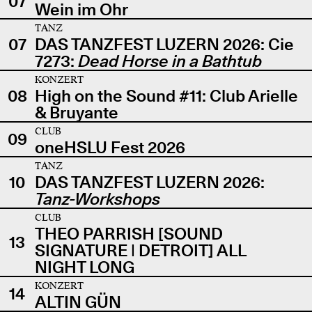
07
Wein im Ohr
TANZ
07
DAS TANZFEST LUZERN 2026: Cie
7273:
Dead Horse in a Bathtub
KONZERT
08
High on the Sound #11: Club Arielle
& Bruyante
CLUB
09
oneHSLU Fest 2026
TANZ
10
DAS TANZFEST LUZERN 2026:
Tanz-Workshops
CLUB
THEO PARRISH [SOUND
13
SIGNATURE | DETROIT] ALL
NIGHT LONG
KONZERT
14
ALTIN GÜN