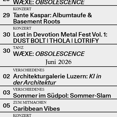
WÆXE:
OBSOLESCENCE
KONZERT
29
Tante Kaspar: Albumtaufe &
Basement Roots
KONZERT
30
Lost in Devotion Metal Fest Vol. 1:
DUST BOLT | THOLA | LOTRIFY
TANZ
30
WÆXE:
OBSOLESCENCE
Juni 2026
VERSCHIEDENES
02
Architekturgalerie Luzern:
KI in
der Architektur
VERSCHIEDENES
03
Sommer im Südpol: Sommer-Slam
ZUM MITMACHEN
05
Caribbean Vibes
KONZERT