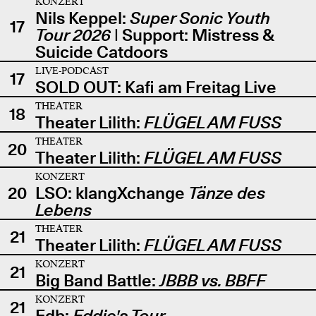
KONZERT
Nils Keppel:
Super Sonic Youth
17
Tour 2026
| Support: Mistress &
Suicide Catdoors
LIVE-PODCAST
17
SOLD OUT: Kafi am Freitag Live
THEATER
18
Theater Lilith:
FLÜGEL AM FUSS
THEATER
20
Theater Lilith:
FLÜGEL AM FUSS
KONZERT
20
LSO: klangXchange
Tänze des
Lebens
THEATER
21
Theater Lilith:
FLÜGEL AM FUSS
KONZERT
21
Big Band Battle:
JBBB vs. BBFF
KONZERT
21
Edb:
Eddie's Tour