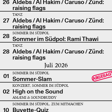
26
Aldebs / Al Hakim / Caruso / Zünd:
raising flags
TANZ
27
Aldebs / Al Hakim / Caruso / Zünd:
raising flags
SOMMER IM SÜDPOL
28
Sommer im Südpol: Rami Thawi
TANZ
28
Aldebs / Al Hakim / Caruso / Zünd:
raising flags
Juli 2026
SOMMER IM SÜDPOL
ABGESAG
01
Sommer-Slam
KONZERT, SOMMER IM SÜDPOL
02
High on the Sound
AMÆMI & SOUNDBUDDY
SOMMER IM SÜDPOL, ZUM MITMACHEN
10
Buvette-Quiz