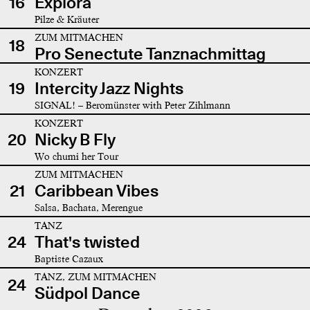
16
Explora
Pilze & Kräuter
ZUM MITMACHEN
18
Pro Senectute Tanznachmittag
KONZERT
19
Intercity Jazz Nights
SIGNAL! – Beromünster with Peter Zihlmann
KONZERT
20
Nicky B Fly
Wo chumi her Tour
ZUM MITMACHEN
21
Caribbean Vibes
Salsa, Bachata, Merengue
TANZ
24
That's twisted
Baptiste Cazaux
TANZ, ZUM MITMACHEN
24
Südpol Dance