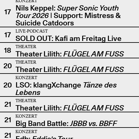
KONZERT
Nils Keppel:
Super Sonic Youth
17
Tour 2026
| Support: Mistress &
Suicide Catdoors
LIVE-PODCAST
17
SOLD OUT: Kafi am Freitag Live
THEATER
18
Theater Lilith:
FLÜGEL AM FUSS
THEATER
20
Theater Lilith:
FLÜGEL AM FUSS
KONZERT
20
LSO: klangXchange
Tänze des
Lebens
THEATER
21
Theater Lilith:
FLÜGEL AM FUSS
KONZERT
21
Big Band Battle:
JBBB vs. BBFF
KONZERT
21
Edb:
Eddie's Tour