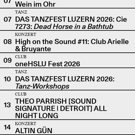
07
Wein im Ohr
TANZ
07
DAS TANZFEST LUZERN 2026: Cie
7273:
Dead Horse in a Bathtub
KONZERT
08
High on the Sound #11: Club Arielle
& Bruyante
CLUB
09
oneHSLU Fest 2026
TANZ
10
DAS TANZFEST LUZERN 2026:
Tanz-Workshops
CLUB
THEO PARRISH [SOUND
13
SIGNATURE | DETROIT] ALL
NIGHT LONG
KONZERT
14
ALTIN GÜN