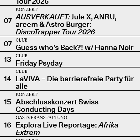
Tour 2026
KONZERT
AUSVERKAUFT:
Jule X, ANRU,
07
areem & Astro Burger:
DiscoTrapper Tour 2026
CLUB
07
Guess who's Back?! w/ Hanna Noir
CLUB
13
Friday Psyday
CLUB
14
LaVIVA – Die barrierefreie Party für
alle
KONZERT
15
Abschlusskonzert Swiss
Conducting Days
GASTVERANSTALTUNG
16
Explora Live Reportage:
Afrika
Extrem