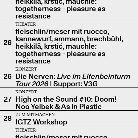
heikkilä, krstić, mauchle:
togetherness - pleasure as
resistance
THEATER
fleischlin/meser mit ruocco,
kannewurf, ammann, brechbühl,
26
heikkilä, krstić, mauchle:
togetherness - pleasure as
resistance
KONZERT
26
Die Nerven:
Live im Elfenbeinturm
Tour 2026
| Support: V3G
KONZERT
27
High on the Sound #10: Doom!
Noo Yelbek & As in Plastic
ZUM MITMACHEN
28
IGTZ Workshop
THEATER
fleischlin/meser mit ruocco,