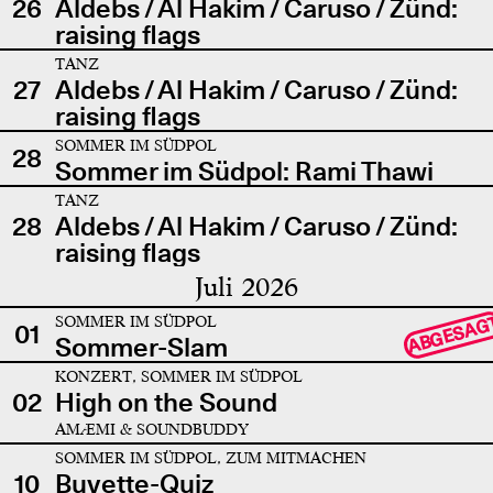
26
Aldebs / Al Hakim / Caruso / Zünd:
raising flags
TANZ
27
Aldebs / Al Hakim / Caruso / Zünd:
raising flags
SOMMER IM SÜDPOL
28
Sommer im Südpol: Rami Thawi
TANZ
28
Aldebs / Al Hakim / Caruso / Zünd:
raising flags
Juli 2026
SOMMER IM SÜDPOL
ABGESAG
01
Sommer-Slam
KONZERT, SOMMER IM SÜDPOL
02
High on the Sound
AMÆMI & SOUNDBUDDY
SOMMER IM SÜDPOL, ZUM MITMACHEN
10
Buvette-Quiz