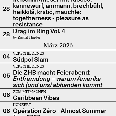
kannewurf, ammann, brechbühl,
28
heikkilä, krstić, mauchle:
togetherness - pleasure as
resistance
Drag im Ring Vol. 4
28
by Rachel Harder
März 2026
VERSCHIEDENES
04
Südpol Slam
VERSCHIEDENES
Die ZHB macht Feierabend:
05
Entfremdung – warum Amerika
sich (und uns) abhanden kommt
ZUM MITMACHEN
06
Caribbean Vibes
KONZERT
06
Opération Zéro - Almost Summer