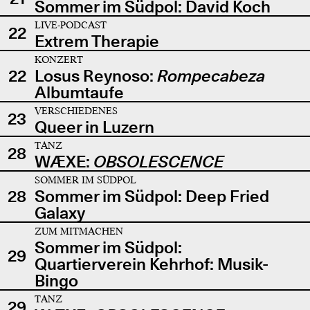
Sommer im Südpol: David Koch
LIVE-PODCAST
22
Extrem Therapie
KONZERT
22
Losus Reynoso:
Rompecabeza
Albumtaufe
VERSCHIEDENES
23
Queer in Luzern
TANZ
28
WÆXE:
OBSOLESCENCE
SOMMER IM SÜDPOL
28
Sommer im Südpol: Deep Fried
Galaxy
ZUM MITMACHEN
Sommer im Südpol:
29
Quartierverein Kehrhof: Musik-
Bingo
TANZ
29