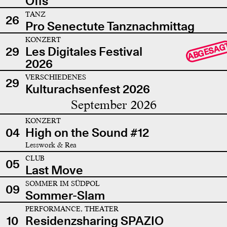
Offs
TANZ
26
Pro Senectute Tanznachmittag
KONZERT
ABGESAG
29
Les Digitales Festival
2026
VERSCHIEDENES
29
Kulturachsenfest 2026
September 2026
KONZERT
04
High on the Sound #12
Lesswork & Rea
CLUB
05
Last Move
SOMMER IM SÜDPOL
09
Sommer-Slam
PERFORMANCE, THEATER
10
Residenzsharing SPAZIO