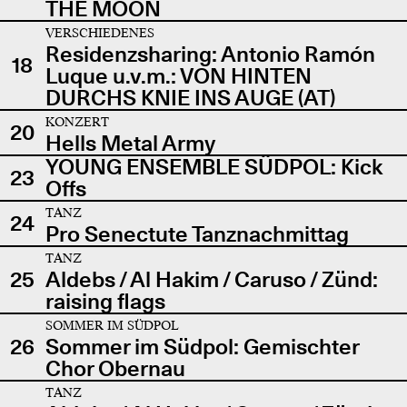
THE MOON
VERSCHIEDENES
Residenzsharing: Antonio Ramón
18
Luque u.v.m.: VON HINTEN
DURCHS KNIE INS AUGE (AT)
KONZERT
20
Hells Metal Army
YOUNG ENSEMBLE SÜDPOL: Kick
23
Offs
TANZ
24
Pro Senectute Tanznachmittag
TANZ
25
Aldebs / Al Hakim / Caruso / Zünd:
raising flags
SOMMER IM SÜDPOL
26
Sommer im Südpol: Gemischter
Chor Obernau
TANZ