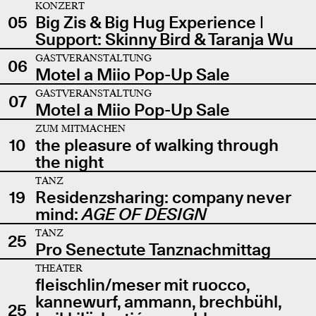
KONZERT
05
Big Zis & Big Hug Experience |
Support: Skinny Bird & Taranja Wu
GASTVERANSTALTUNG
06
Motel a Miio Pop-Up Sale
GASTVERANSTALTUNG
07
Motel a Miio Pop-Up Sale
ZUM MITMACHEN
10
the pleasure of walking through
the night
TANZ
19
Residenzsharing: company never
mind:
AGE OF DESIGN
TANZ
25
Pro Senectute Tanznachmittag
THEATER
fleischlin/meser mit ruocco,
kannewurf, ammann, brechbühl,
25