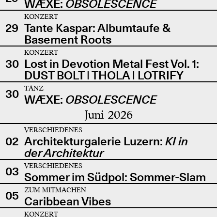
WÆXE:
OBSOLESCENCE
KONZERT
29
Tante Kaspar: Albumtaufe &
Basement Roots
KONZERT
30
Lost in Devotion Metal Fest Vol. 1:
DUST BOLT | THOLA | LOTRIFY
TANZ
30
WÆXE:
OBSOLESCENCE
Juni 2026
VERSCHIEDENES
02
Architekturgalerie Luzern:
KI in
der Architektur
VERSCHIEDENES
03
Sommer im Südpol: Sommer-Slam
ZUM MITMACHEN
05
Caribbean Vibes
KONZERT