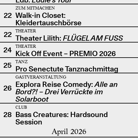
ZUM MITMACHEN
22
Walk-in Closet:
Kleidertauschbörse
THEATER
22
Theater Lilith:
FLÜGEL AM FUSS
THEATER
24
Kick Off Event – PREMIO 2026
TANZ
25
Pro Senectute Tanznachmittag
GASTVERANSTALTUNG
Explora Reise Comedy:
Alle an
26
Bord?! – Drei Verrückte im
Solarboot
CLUB
28
Bass Creatures: Hardsound
Session
April 2026