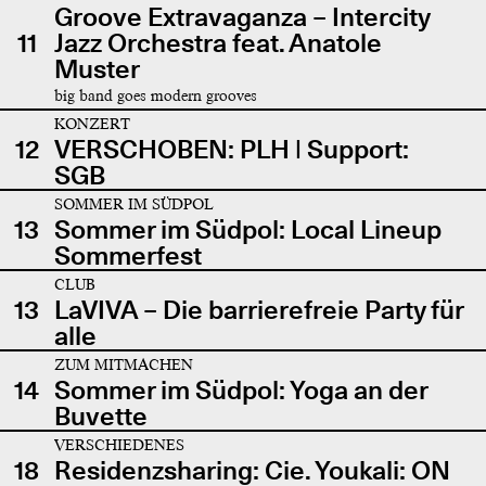
Groove Extravaganza – Intercity
11
Jazz Orchestra feat. Anatole
Muster
big band goes modern grooves
KONZERT
12
VERSCHOBEN: PLH | Support:
SGB
SOMMER IM SÜDPOL
13
Sommer im Südpol: Local Lineup
Sommerfest
CLUB
13
LaVIVA – Die barrierefreie Party für
alle
ZUM MITMACHEN
14
Sommer im Südpol: Yoga an der
Buvette
VERSCHIEDENES
18
Residenzsharing: Cie. Youkali: ON