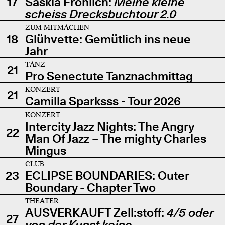
17
Saskia Fröhlich:
Meine kleine
scheiss Drecksbuchtour 2.0
ZUM MITMACHEN
18
Glühvette: Gemütlich ins neue
Jahr
TANZ
21
Pro Senectute Tanznachmittag
KONZERT
21
Camilla Sparksss - Tour 2026
KONZERT
Intercity Jazz Nights: The Angry
22
Man Of Jazz – The mighty Charles
Mingus
CLUB
23
ECLIPSE BOUNDARIES: Outer
Boundary - Chapter Two
THEATER
AUSVERKAUFT Zell:stoff:
4/5 oder
27
von der Kunst keine