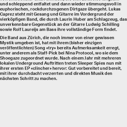
und schleppend entfaltet und dann wieder stimmungsvoll in
euphorischen, rockdurchzogenen Dirtgaze übergeht. Lukas
Caprez steht mit Gesang und Gitarre im Vordergrund der
vierköpfigen Band, die durch Laurin Huber am Schlagzeug, das
unverkennbare Gegenstück an der Gitarre Ludwig Schilling
sowie Rolf Laureĳs am Bass ihre vollständige Form findet.
Die Band aus Zürich, die noch immer von einer gewissen
Mystik umgeben ist, hat mit ihrem (bisher einzigen
veröffentlichten) Song «try» bereits Aufmerksamkeit erregt,
unter anderem als Staff-Pick bei Nina Protocol, wo sie dem
Shoegaze zugeordnet wurde. Nach einem Jahr mit mehreren
lokalen Underground Auftritten treten Sleeper Spies nun mit
ihrer ersten EP «clincher» hervor: Gut vorbereitet und bereit,
mit ihrer durchdacht verzerrten und direkten Musik den
nächsten Schritt zu machen.