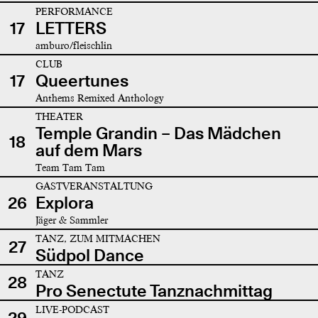
PERFORMANCE
17
LETTERS
amburo/fleischlin
CLUB
17
Queertunes
Anthems Remixed Anthology
THEATER
Temple Grandin – Das Mädchen
18
auf dem Mars
Team Tam Tam
GASTVERANSTALTUNG
26
Explora
Jäger & Sammler
TANZ, ZUM MITMACHEN
27
Südpol Dance
TANZ
28
Pro Senectute Tanznachmittag
LIVE-PODCAST
29