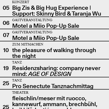
KONZERT
05
Big Zis & Big Hug Experience |
Support: Skinny Bird & Taranja Wu
GASTVERANSTALTUNG
06
Motel a Miio Pop-Up Sale
GASTVERANSTALTUNG
07
Motel a Miio Pop-Up Sale
ZUM MITMACHEN
10
the pleasure of walking through
the night
TANZ
19
Residenzsharing: company never
mind:
AGE OF DESIGN
TANZ
25
Pro Senectute Tanznachmittag
THEATER
fleischlin/meser mit ruocco,
kannewurf, ammann, brechbühl,
25