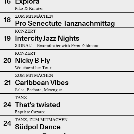
16
Explora
Pilze & Kräuter
ZUM MITMACHEN
18
Pro Senectute Tanznachmittag
KONZERT
19
Intercity Jazz Nights
SIGNAL! – Beromünster with Peter Zihlmann
KONZERT
20
Nicky B Fly
Wo chumi her Tour
ZUM MITMACHEN
21
Caribbean Vibes
Salsa, Bachata, Merengue
TANZ
24
That's twisted
Baptiste Cazaux
TANZ, ZUM MITMACHEN
24
Südpol Dance