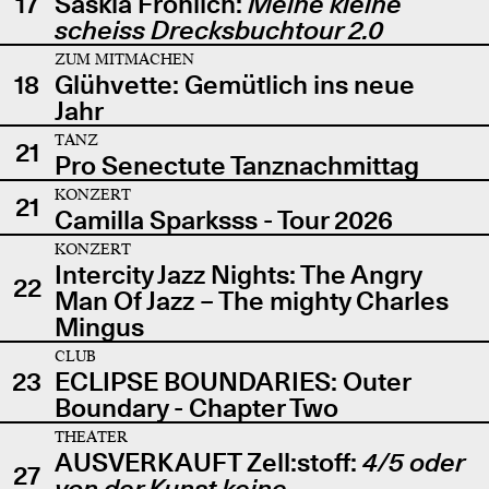
17
Saskia Fröhlich:
Meine kleine
scheiss Drecksbuchtour 2.0
ZUM MITMACHEN
18
Glühvette: Gemütlich ins neue
Jahr
TANZ
21
Pro Senectute Tanznachmittag
KONZERT
21
Camilla Sparksss - Tour 2026
KONZERT
Intercity Jazz Nights: The Angry
22
Man Of Jazz – The mighty Charles
Mingus
CLUB
23
ECLIPSE BOUNDARIES: Outer
Boundary - Chapter Two
THEATER
AUSVERKAUFT Zell:stoff:
4/5 oder
27
von der Kunst keine