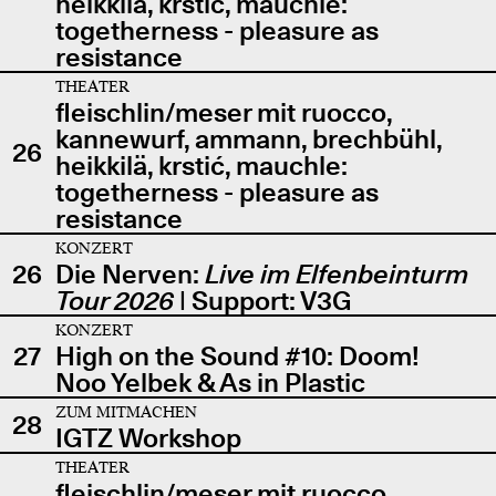
heikkilä, krstić, mauchle:
togetherness - pleasure as
resistance
THEATER
fleischlin/meser mit ruocco,
kannewurf, ammann, brechbühl,
26
heikkilä, krstić, mauchle:
togetherness - pleasure as
resistance
KONZERT
26
Die Nerven:
Live im Elfenbeinturm
Tour 2026
| Support: V3G
KONZERT
27
High on the Sound #10: Doom!
Noo Yelbek & As in Plastic
ZUM MITMACHEN
28
IGTZ Workshop
THEATER
fleischlin/meser mit ruocco,