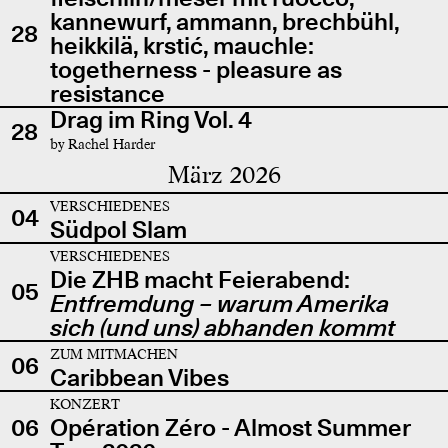
kannewurf, ammann, brechbühl,
28
heikkilä, krstić, mauchle:
togetherness - pleasure as
resistance
Drag im Ring Vol. 4
28
by Rachel Harder
März 2026
VERSCHIEDENES
04
Südpol Slam
VERSCHIEDENES
Die ZHB macht Feierabend:
05
Entfremdung – warum Amerika
sich (und uns) abhanden kommt
ZUM MITMACHEN
06
Caribbean Vibes
KONZERT
06
Opération Zéro - Almost Summer