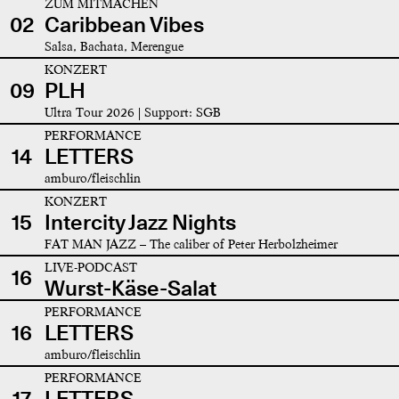
ZUM MITMACHEN
02
Caribbean Vibes
Salsa, Bachata, Merengue
KONZERT
09
PLH
Ultra Tour 2026 | Support: SGB
PERFORMANCE
14
LETTERS
amburo/fleischlin
KONZERT
15
Intercity Jazz Nights
FAT MAN JAZZ – The caliber of Peter Herbolzheimer
LIVE-PODCAST
16
Wurst-Käse-Salat
PERFORMANCE
16
LETTERS
amburo/fleischlin
PERFORMANCE
17
LETTERS