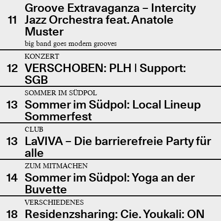
Groove Extravaganza – Intercity
11
Jazz Orchestra feat. Anatole
Muster
big band goes modern grooves
KONZERT
12
VERSCHOBEN: PLH | Support:
SGB
SOMMER IM SÜDPOL
13
Sommer im Südpol: Local Lineup
Sommerfest
CLUB
13
LaVIVA – Die barrierefreie Party für
alle
ZUM MITMACHEN
14
Sommer im Südpol: Yoga an der
Buvette
VERSCHIEDENES
18
Residenzsharing: Cie. Youkali: ON