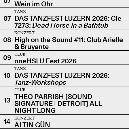
07
Wein im Ohr
TANZ
07
DAS TANZFEST LUZERN 2026: Cie
7273:
Dead Horse in a Bathtub
KONZERT
08
High on the Sound #11: Club Arielle
& Bruyante
CLUB
09
oneHSLU Fest 2026
TANZ
10
DAS TANZFEST LUZERN 2026:
Tanz-Workshops
CLUB
THEO PARRISH [SOUND
13
SIGNATURE | DETROIT] ALL
NIGHT LONG
KONZERT
14
ALTIN GÜN