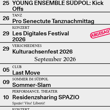
25
YOUNG ENSEMBLE SÜDPOL: Kick
Offs
TANZ
26
Pro Senectute Tanznachmittag
KONZERT
ABGESAG
29
Les Digitales Festival
2026
VERSCHIEDENES
29
Kulturachsenfest 2026
September 2026
CLUB
05
Last Move
SOMMER IM SÜDPOL
09
Sommer-Slam
PERFORMANCE, THEATER
10
Residenzsharing SPAZIO
Spazio! Vita! Libertà!
KONZERT