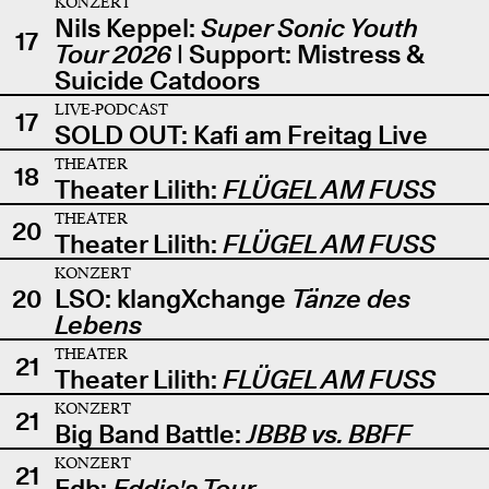
KONZERT
Nils Keppel:
Super Sonic Youth
17
Tour 2026
| Support: Mistress &
Suicide Catdoors
LIVE-PODCAST
17
SOLD OUT: Kafi am Freitag Live
THEATER
18
Theater Lilith:
FLÜGEL AM FUSS
THEATER
20
Theater Lilith:
FLÜGEL AM FUSS
KONZERT
20
LSO: klangXchange
Tänze des
Lebens
THEATER
21
Theater Lilith:
FLÜGEL AM FUSS
KONZERT
21
Big Band Battle:
JBBB vs. BBFF
KONZERT
21
Edb:
Eddie's Tour