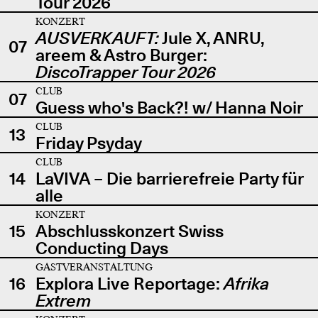
Tour 2026
KONZERT
AUSVERKAUFT:
Jule X, ANRU,
07
areem & Astro Burger:
DiscoTrapper Tour 2026
CLUB
07
Guess who's Back?! w/ Hanna Noir
CLUB
13
Friday Psyday
CLUB
14
LaVIVA – Die barrierefreie Party für
alle
KONZERT
15
Abschlusskonzert Swiss
Conducting Days
GASTVERANSTALTUNG
16
Explora Live Reportage:
Afrika
Extrem