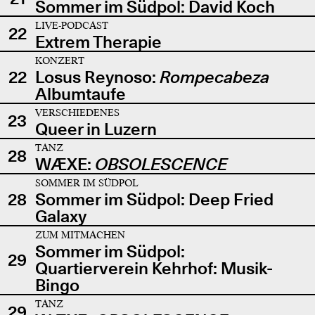
Sommer im Südpol: David Koch
LIVE-PODCAST
22
Extrem Therapie
KONZERT
22
Losus Reynoso:
Rompecabeza
Albumtaufe
VERSCHIEDENES
23
Queer in Luzern
TANZ
28
WÆXE:
OBSOLESCENCE
SOMMER IM SÜDPOL
28
Sommer im Südpol: Deep Fried
Galaxy
ZUM MITMACHEN
Sommer im Südpol:
29
Quartierverein Kehrhof: Musik-
Bingo
TANZ
29