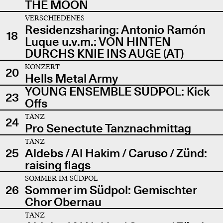
THE MOON
VERSCHIEDENES
Residenzsharing: Antonio Ramón
18
Luque u.v.m.: VON HINTEN
DURCHS KNIE INS AUGE (AT)
KONZERT
20
Hells Metal Army
YOUNG ENSEMBLE SÜDPOL: Kick
23
Offs
TANZ
24
Pro Senectute Tanznachmittag
TANZ
25
Aldebs / Al Hakim / Caruso / Zünd:
raising flags
SOMMER IM SÜDPOL
26
Sommer im Südpol: Gemischter
Chor Obernau
TANZ