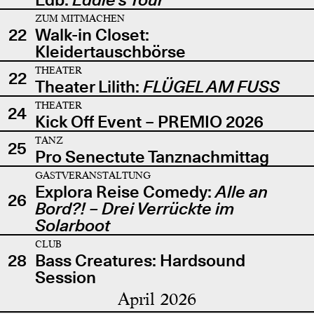
ZUM MITMACHEN
22
Walk-in Closet:
Kleidertauschbörse
THEATER
22
Theater Lilith:
FLÜGEL AM FUSS
THEATER
24
Kick Off Event – PREMIO 2026
TANZ
25
Pro Senectute Tanznachmittag
GASTVERANSTALTUNG
Explora Reise Comedy:
Alle an
26
Bord?! – Drei Verrückte im
Solarboot
CLUB
28
Bass Creatures: Hardsound
Session
April 2026