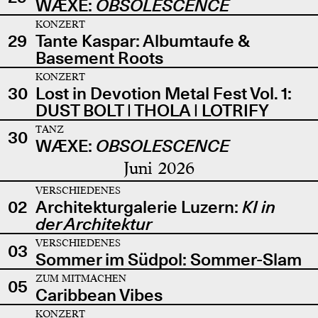
WÆXE:
OBSOLESCENCE
KONZERT
29
Tante Kaspar: Albumtaufe &
Basement Roots
KONZERT
30
Lost in Devotion Metal Fest Vol. 1:
DUST BOLT | THOLA | LOTRIFY
TANZ
30
WÆXE:
OBSOLESCENCE
Juni 2026
VERSCHIEDENES
02
Architekturgalerie Luzern:
KI in
der Architektur
VERSCHIEDENES
03
Sommer im Südpol: Sommer-Slam
ZUM MITMACHEN
05
Caribbean Vibes
KONZERT