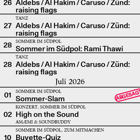
26
Aldebs / Al Hakim / Caruso / Zünd:
raising flags
TANZ
27
Aldebs / Al Hakim / Caruso / Zünd:
raising flags
SOMMER IM SÜDPOL
28
Sommer im Südpol: Rami Thawi
TANZ
28
Aldebs / Al Hakim / Caruso / Zünd:
raising flags
Juli 2026
SOMMER IM SÜDPOL
ABGESAG
01
Sommer-Slam
KONZERT, SOMMER IM SÜDPOL
02
High on the Sound
AMÆMI & SOUNDBUDDY
SOMMER IM SÜDPOL, ZUM MITMACHEN
10
Buvette-Quiz