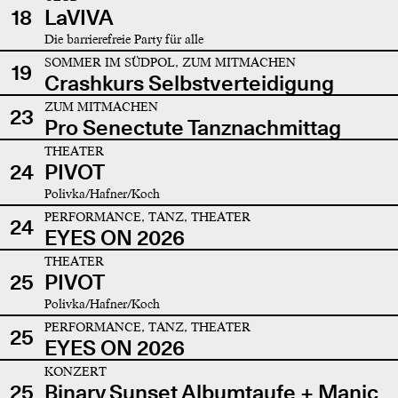
18
LaVIVA
Die barrierefreie Party für alle
SOMMER IM SÜDPOL, ZUM MITMACHEN
19
Crashkurs Selbstverteidigung
ZUM MITMACHEN
23
Pro Senectute Tanznachmittag
THEATER
24
PIVOT
Polivka/Hafner/Koch
PERFORMANCE, TANZ, THEATER
24
EYES ON 2026
THEATER
25
PIVOT
Polivka/Hafner/Koch
PERFORMANCE, TANZ, THEATER
25
EYES ON 2026
KONZERT
25
Binary Sunset Albumtaufe + Manic