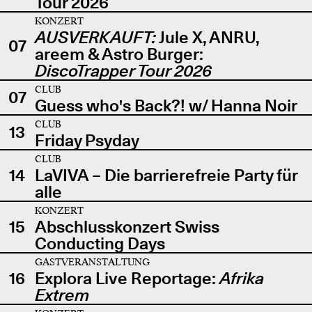
Tour 2026
KONZERT
AUSVERKAUFT:
Jule X, ANRU,
07
areem & Astro Burger:
DiscoTrapper Tour 2026
CLUB
07
Guess who's Back?! w/ Hanna Noir
CLUB
13
Friday Psyday
CLUB
14
LaVIVA – Die barrierefreie Party für
alle
KONZERT
15
Abschlusskonzert Swiss
Conducting Days
GASTVERANSTALTUNG
16
Explora Live Reportage:
Afrika
Extrem