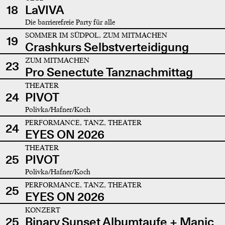
18
LaVIVA
Die barrierefreie Party für alle
SOMMER IM SÜDPOL, ZUM MITMACHEN
19
Crashkurs Selbstverteidigung
ZUM MITMACHEN
23
Pro Senectute Tanznachmittag
THEATER
24
PIVOT
Polivka/Hafner/Koch
PERFORMANCE, TANZ, THEATER
24
EYES ON 2026
THEATER
25
PIVOT
Polivka/Hafner/Koch
PERFORMANCE, TANZ, THEATER
25
EYES ON 2026
KONZERT
25
Binary Sunset Albumtaufe + Manic