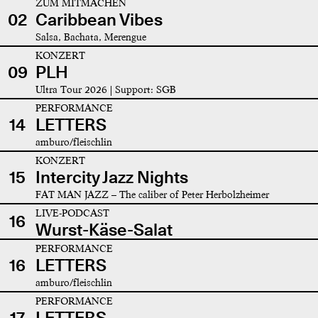
ZUM MITMACHEN
02
Caribbean Vibes
Salsa, Bachata, Merengue
KONZERT
09
PLH
Ultra Tour 2026 | Support: SGB
PERFORMANCE
14
LETTERS
amburo/fleischlin
KONZERT
15
Intercity Jazz Nights
FAT MAN JAZZ – The caliber of Peter Herbolzheimer
LIVE-PODCAST
16
Wurst-Käse-Salat
PERFORMANCE
16
LETTERS
amburo/fleischlin
PERFORMANCE
17
LETTERS