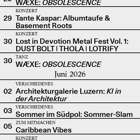
WÆXE:
OBSOLESCENCE
KONZERT
29
Tante Kaspar: Albumtaufe &
Basement Roots
KONZERT
30
Lost in Devotion Metal Fest Vol. 1:
DUST BOLT | THOLA | LOTRIFY
TANZ
30
WÆXE:
OBSOLESCENCE
Juni 2026
VERSCHIEDENES
02
Architekturgalerie Luzern:
KI in
der Architektur
VERSCHIEDENES
03
Sommer im Südpol: Sommer-Slam
ZUM MITMACHEN
05
Caribbean Vibes
KONZERT