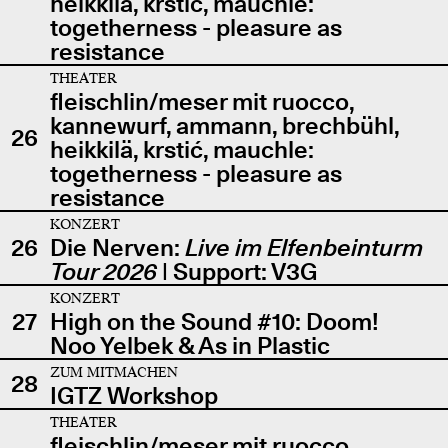
heikkilä, krstić, mauchle:
togetherness - pleasure as
resistance
THEATER
fleischlin/meser mit ruocco,
kannewurf, ammann, brechbühl,
26
heikkilä, krstić, mauchle:
togetherness - pleasure as
resistance
KONZERT
26
Die Nerven:
Live im Elfenbeinturm
Tour 2026
| Support: V3G
KONZERT
27
High on the Sound #10: Doom!
Noo Yelbek & As in Plastic
ZUM MITMACHEN
28
IGTZ Workshop
THEATER
fleischlin/meser mit ruocco,