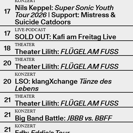
KONZERT
Nils Keppel:
Super Sonic Youth
17
Tour 2026
| Support: Mistress &
Suicide Catdoors
LIVE-PODCAST
17
SOLD OUT: Kafi am Freitag Live
THEATER
18
Theater Lilith:
FLÜGEL AM FUSS
THEATER
20
Theater Lilith:
FLÜGEL AM FUSS
KONZERT
20
LSO: klangXchange
Tänze des
Lebens
THEATER
21
Theater Lilith:
FLÜGEL AM FUSS
KONZERT
21
Big Band Battle:
JBBB vs. BBFF
KONZERT
21
Edb:
Eddie's Tour