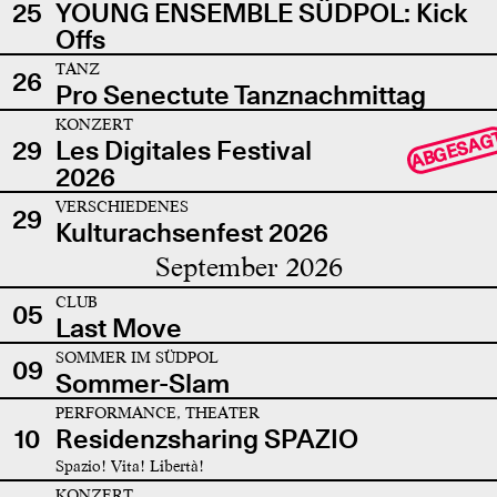
25
YOUNG ENSEMBLE SÜDPOL: Kick
Offs
TANZ
26
Pro Senectute Tanznachmittag
KONZERT
ABGESAG
29
Les Digitales Festival
2026
VERSCHIEDENES
29
Kulturachsenfest 2026
September 2026
CLUB
05
Last Move
SOMMER IM SÜDPOL
09
Sommer-Slam
PERFORMANCE, THEATER
10
Residenzsharing SPAZIO
Spazio! Vita! Libertà!
KONZERT