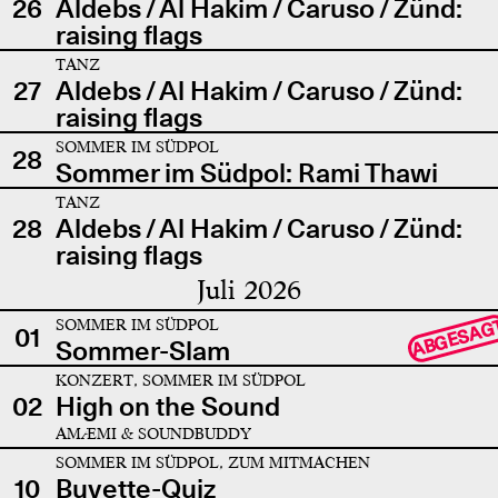
26
Aldebs / Al Hakim / Caruso / Zünd:
raising flags
TANZ
27
Aldebs / Al Hakim / Caruso / Zünd:
raising flags
SOMMER IM SÜDPOL
28
Sommer im Südpol: Rami Thawi
TANZ
28
Aldebs / Al Hakim / Caruso / Zünd:
raising flags
Juli 2026
SOMMER IM SÜDPOL
ABGESAG
01
Sommer-Slam
KONZERT, SOMMER IM SÜDPOL
02
High on the Sound
AMÆMI & SOUNDBUDDY
SOMMER IM SÜDPOL, ZUM MITMACHEN
10
Buvette-Quiz