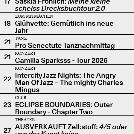
17
Saskia Fröhlich:
Meine kleine
scheiss Drecksbuchtour 2.0
ZUM MITMACHEN
18
Glühvette: Gemütlich ins neue
Jahr
TANZ
21
Pro Senectute Tanznachmittag
KONZERT
21
Camilla Sparksss - Tour 2026
KONZERT
Intercity Jazz Nights: The Angry
22
Man Of Jazz – The mighty Charles
Mingus
CLUB
23
ECLIPSE BOUNDARIES: Outer
Boundary - Chapter Two
THEATER
AUSVERKAUFT Zell:stoff:
4/5 oder
27
von der Kunst keine