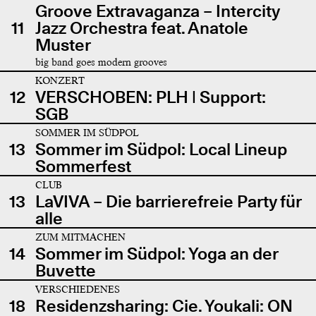
Groove Extravaganza – Intercity
11
Jazz Orchestra feat. Anatole
Muster
big band goes modern grooves
KONZERT
12
VERSCHOBEN: PLH | Support:
SGB
SOMMER IM SÜDPOL
13
Sommer im Südpol: Local Lineup
Sommerfest
CLUB
13
LaVIVA – Die barrierefreie Party für
alle
ZUM MITMACHEN
14
Sommer im Südpol: Yoga an der
Buvette
VERSCHIEDENES
18
Residenzsharing: Cie. Youkali: ON