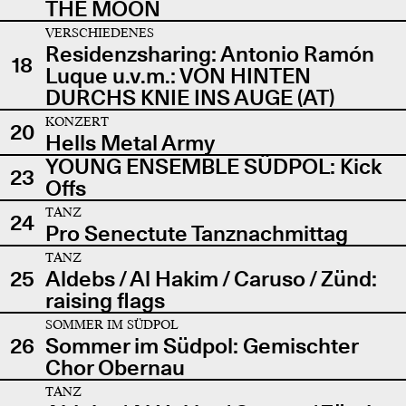
THE MOON
VERSCHIEDENES
Residenzsharing: Antonio Ramón
18
Luque u.v.m.: VON HINTEN
DURCHS KNIE INS AUGE (AT)
KONZERT
20
Hells Metal Army
YOUNG ENSEMBLE SÜDPOL: Kick
23
Offs
TANZ
24
Pro Senectute Tanznachmittag
TANZ
25
Aldebs / Al Hakim / Caruso / Zünd:
raising flags
SOMMER IM SÜDPOL
26
Sommer im Südpol: Gemischter
Chor Obernau
TANZ