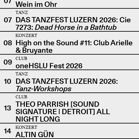
07
Wein im Ohr
TANZ
07
DAS TANZFEST LUZERN 2026: Cie
7273:
Dead Horse in a Bathtub
KONZERT
08
High on the Sound #11: Club Arielle
& Bruyante
CLUB
09
oneHSLU Fest 2026
TANZ
10
DAS TANZFEST LUZERN 2026:
Tanz-Workshops
CLUB
THEO PARRISH [SOUND
13
SIGNATURE | DETROIT] ALL
NIGHT LONG
KONZERT
14
ALTIN GÜN