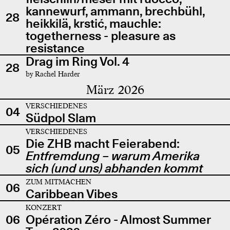
kannewurf, ammann, brechbühl,
28
heikkilä, krstić, mauchle:
togetherness - pleasure as
resistance
Drag im Ring Vol. 4
28
by Rachel Harder
März 2026
VERSCHIEDENES
04
Südpol Slam
VERSCHIEDENES
Die ZHB macht Feierabend:
05
Entfremdung – warum Amerika
sich (und uns) abhanden kommt
ZUM MITMACHEN
06
Caribbean Vibes
KONZERT
06
Opération Zéro - Almost Summer