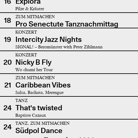
16
Explora
Pilze & Kräuter
ZUM MITMACHEN
18
Pro Senectute Tanznachmittag
KONZERT
19
Intercity Jazz Nights
SIGNAL! – Beromünster with Peter Zihlmann
KONZERT
20
Nicky B Fly
Wo chumi her Tour
ZUM MITMACHEN
21
Caribbean Vibes
Salsa, Bachata, Merengue
TANZ
24
That's twisted
Baptiste Cazaux
TANZ, ZUM MITMACHEN
24
Südpol Dance