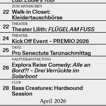
ZUM MITMACHEN
22
Walk-in Closet:
Kleidertauschbörse
THEATER
22
Theater Lilith:
FLÜGEL AM FUSS
THEATER
24
Kick Off Event – PREMIO 2026
TANZ
25
Pro Senectute Tanznachmittag
GASTVERANSTALTUNG
Explora Reise Comedy:
Alle an
26
Bord?! – Drei Verrückte im
Solarboot
CLUB
28
Bass Creatures: Hardsound
Session
April 2026