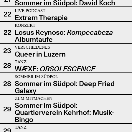
Sommer im Südpol: David Koch
LIVE-PODCAST
22
Extrem Therapie
KONZERT
22
Losus Reynoso:
Rompecabeza
Albumtaufe
VERSCHIEDENES
23
Queer in Luzern
TANZ
28
WÆXE:
OBSOLESCENCE
SOMMER IM SÜDPOL
28
Sommer im Südpol: Deep Fried
Galaxy
ZUM MITMACHEN
Sommer im Südpol:
29
Quartierverein Kehrhof: Musik-
Bingo
TANZ
29