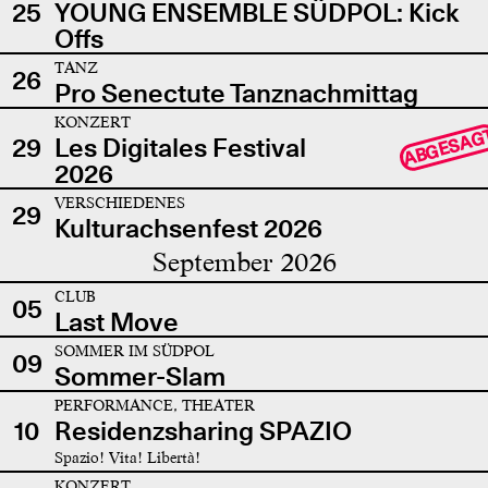
25
YOUNG ENSEMBLE SÜDPOL: Kick
Offs
TANZ
26
Pro Senectute Tanznachmittag
KONZERT
ABGESAG
29
Les Digitales Festival
2026
VERSCHIEDENES
29
Kulturachsenfest 2026
September 2026
CLUB
05
Last Move
SOMMER IM SÜDPOL
09
Sommer-Slam
PERFORMANCE, THEATER
10
Residenzsharing SPAZIO
Spazio! Vita! Libertà!
KONZERT