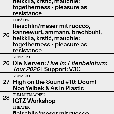
heikkilä, krstić, mauchle:
togetherness - pleasure as
resistance
THEATER
fleischlin/meser mit ruocco,
kannewurf, ammann, brechbühl,
26
heikkilä, krstić, mauchle:
togetherness - pleasure as
resistance
KONZERT
26
Die Nerven:
Live im Elfenbeinturm
Tour 2026
| Support: V3G
KONZERT
27
High on the Sound #10: Doom!
Noo Yelbek & As in Plastic
ZUM MITMACHEN
28
IGTZ Workshop
THEATER
fleischlin/meser mit ruocco,