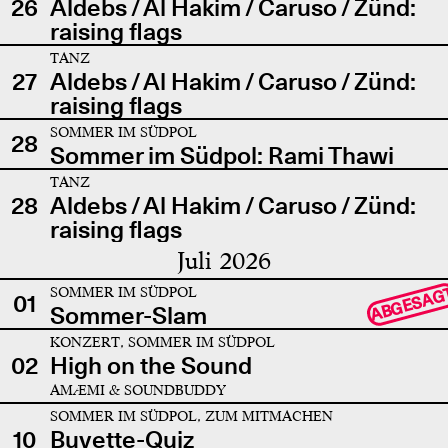
26
Aldebs / Al Hakim / Caruso / Zünd:
raising flags
TANZ
27
Aldebs / Al Hakim / Caruso / Zünd:
raising flags
SOMMER IM SÜDPOL
28
Sommer im Südpol: Rami Thawi
TANZ
28
Aldebs / Al Hakim / Caruso / Zünd:
raising flags
Juli 2026
SOMMER IM SÜDPOL
ABGESAG
01
Sommer-Slam
KONZERT, SOMMER IM SÜDPOL
02
High on the Sound
AMÆMI & SOUNDBUDDY
SOMMER IM SÜDPOL, ZUM MITMACHEN
10
Buvette-Quiz