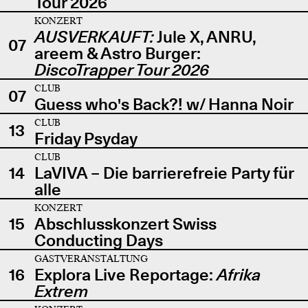
Tour 2026
KONZERT
AUSVERKAUFT:
Jule X, ANRU,
07
areem & Astro Burger:
DiscoTrapper Tour 2026
CLUB
07
Guess who's Back?! w/ Hanna Noir
CLUB
13
Friday Psyday
CLUB
14
LaVIVA – Die barrierefreie Party für
alle
KONZERT
15
Abschlusskonzert Swiss
Conducting Days
GASTVERANSTALTUNG
16
Explora Live Reportage:
Afrika
Extrem