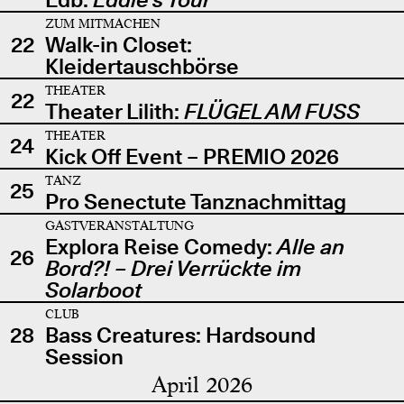
ZUM MITMACHEN
22
Walk-in Closet:
Kleidertauschbörse
THEATER
22
Theater Lilith:
FLÜGEL AM FUSS
THEATER
24
Kick Off Event – PREMIO 2026
TANZ
25
Pro Senectute Tanznachmittag
GASTVERANSTALTUNG
Explora Reise Comedy:
Alle an
26
Bord?! – Drei Verrückte im
Solarboot
CLUB
28
Bass Creatures: Hardsound
Session
April 2026