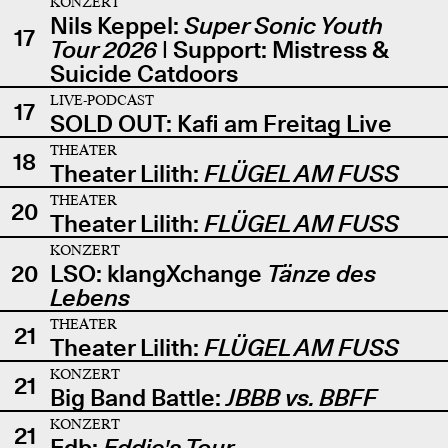
KONZERT
Nils Keppel:
Super Sonic Youth
17
Tour 2026
| Support: Mistress &
Suicide Catdoors
LIVE-PODCAST
17
SOLD OUT: Kafi am Freitag Live
THEATER
18
Theater Lilith:
FLÜGEL AM FUSS
THEATER
20
Theater Lilith:
FLÜGEL AM FUSS
KONZERT
20
LSO: klangXchange
Tänze des
Lebens
THEATER
21
Theater Lilith:
FLÜGEL AM FUSS
KONZERT
21
Big Band Battle:
JBBB vs. BBFF
KONZERT
21
Edb:
Eddie's Tour