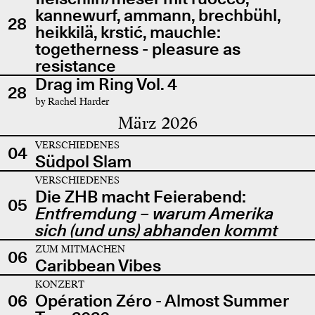
kannewurf, ammann, brechbühl,
28
heikkilä, krstić, mauchle:
togetherness - pleasure as
resistance
Drag im Ring Vol. 4
28
by Rachel Harder
März 2026
VERSCHIEDENES
04
Südpol Slam
VERSCHIEDENES
Die ZHB macht Feierabend:
05
Entfremdung – warum Amerika
sich (und uns) abhanden kommt
ZUM MITMACHEN
06
Caribbean Vibes
KONZERT
06
Opération Zéro - Almost Summer