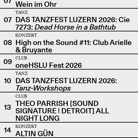
07
Wein im Ohr
TANZ
07
DAS TANZFEST LUZERN 2026: Cie
7273:
Dead Horse in a Bathtub
KONZERT
08
High on the Sound #11: Club Arielle
& Bruyante
CLUB
09
oneHSLU Fest 2026
TANZ
10
DAS TANZFEST LUZERN 2026:
Tanz-Workshops
CLUB
THEO PARRISH [SOUND
13
SIGNATURE | DETROIT] ALL
NIGHT LONG
KONZERT
14
ALTIN GÜN