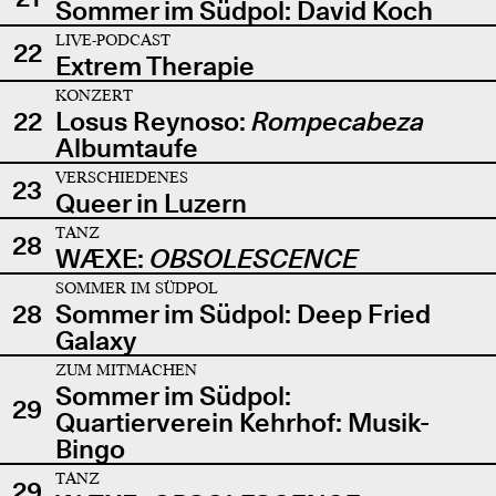
Sommer im Südpol: David Koch
LIVE-PODCAST
22
Extrem Therapie
KONZERT
22
Losus Reynoso:
Rompecabeza
Albumtaufe
VERSCHIEDENES
23
Queer in Luzern
TANZ
28
WÆXE:
OBSOLESCENCE
SOMMER IM SÜDPOL
28
Sommer im Südpol: Deep Fried
Galaxy
ZUM MITMACHEN
Sommer im Südpol:
29
Quartierverein Kehrhof: Musik-
Bingo
TANZ
29