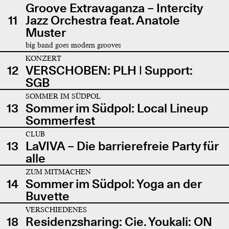
Groove Extravaganza – Intercity
11
Jazz Orchestra feat. Anatole
Muster
big band goes modern grooves
KONZERT
12
VERSCHOBEN: PLH | Support:
SGB
SOMMER IM SÜDPOL
13
Sommer im Südpol: Local Lineup
Sommerfest
CLUB
13
LaVIVA – Die barrierefreie Party für
alle
ZUM MITMACHEN
14
Sommer im Südpol: Yoga an der
Buvette
VERSCHIEDENES
18
Residenzsharing: Cie. Youkali: ON