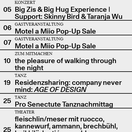
KONZERT
05
Big Zis & Big Hug Experience |
Support: Skinny Bird & Taranja Wu
GASTVERANSTALTUNG
06
Motel a Miio Pop-Up Sale
GASTVERANSTALTUNG
07
Motel a Miio Pop-Up Sale
ZUM MITMACHEN
10
the pleasure of walking through
the night
TANZ
19
Residenzsharing: company never
mind:
AGE OF DESIGN
TANZ
25
Pro Senectute Tanznachmittag
THEATER
fleischlin/meser mit ruocco,
kannewurf, ammann, brechbühl,
25