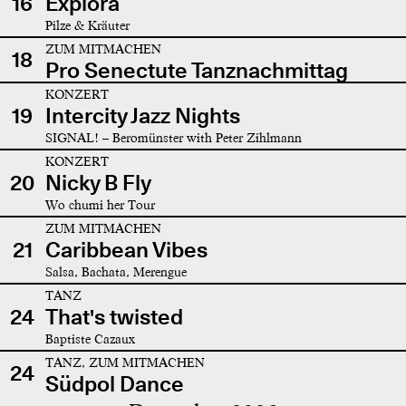
16
Explora
Pilze & Kräuter
ZUM MITMACHEN
18
Pro Senectute Tanznachmittag
KONZERT
19
Intercity Jazz Nights
SIGNAL! – Beromünster with Peter Zihlmann
KONZERT
20
Nicky B Fly
Wo chumi her Tour
ZUM MITMACHEN
21
Caribbean Vibes
Salsa, Bachata, Merengue
TANZ
24
That's twisted
Baptiste Cazaux
TANZ, ZUM MITMACHEN
24
Südpol Dance