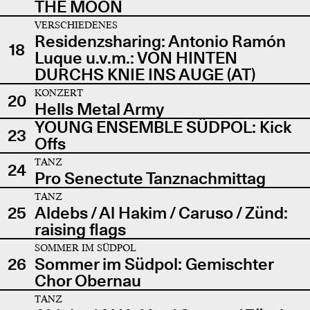
THE MOON
VERSCHIEDENES
Residenzsharing: Antonio Ramón
18
Luque u.v.m.: VON HINTEN
DURCHS KNIE INS AUGE (AT)
KONZERT
20
Hells Metal Army
YOUNG ENSEMBLE SÜDPOL: Kick
23
Offs
TANZ
24
Pro Senectute Tanznachmittag
TANZ
25
Aldebs / Al Hakim / Caruso / Zünd:
raising flags
SOMMER IM SÜDPOL
26
Sommer im Südpol: Gemischter
Chor Obernau
TANZ