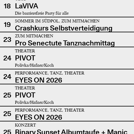
18
LaVIVA
Die barrierefreie Party für alle
SOMMER IM SÜDPOL, ZUM MITMACHEN
19
Crashkurs Selbstverteidigung
ZUM MITMACHEN
23
Pro Senectute Tanznachmittag
THEATER
24
PIVOT
Polivka/Hafner/Koch
PERFORMANCE, TANZ, THEATER
24
EYES ON 2026
THEATER
25
PIVOT
Polivka/Hafner/Koch
PERFORMANCE, TANZ, THEATER
25
EYES ON 2026
KONZERT
25
Binary Sunset Albumtaufe + Manic