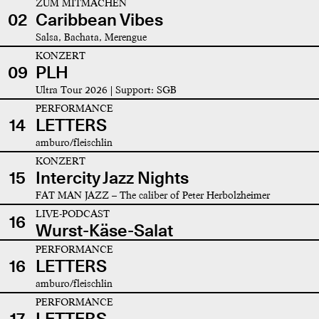
ZUM MITMACHEN
02
Caribbean Vibes
Salsa, Bachata, Merengue
KONZERT
09
PLH
Ultra Tour 2026 | Support: SGB
PERFORMANCE
14
LETTERS
amburo/fleischlin
KONZERT
15
Intercity Jazz Nights
FAT MAN JAZZ – The caliber of Peter Herbolzheimer
LIVE-PODCAST
16
Wurst-Käse-Salat
PERFORMANCE
16
LETTERS
amburo/fleischlin
PERFORMANCE
17
LETTERS