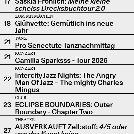
17
Saskia Fröhlich:
Meine kleine
scheiss Drecksbuchtour 2.0
ZUM MITMACHEN
18
Glühvette: Gemütlich ins neue
Jahr
TANZ
21
Pro Senectute Tanznachmittag
KONZERT
21
Camilla Sparksss - Tour 2026
KONZERT
Intercity Jazz Nights: The Angry
22
Man Of Jazz – The mighty Charles
Mingus
CLUB
23
ECLIPSE BOUNDARIES: Outer
Boundary - Chapter Two
THEATER
AUSVERKAUFT Zell:stoff:
4/5 oder
27
von der Kunst keine