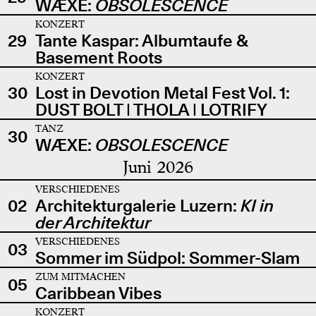
WÆXE:
OBSOLESCENCE
KONZERT
29
Tante Kaspar: Albumtaufe &
Basement Roots
KONZERT
30
Lost in Devotion Metal Fest Vol. 1:
DUST BOLT | THOLA | LOTRIFY
TANZ
30
WÆXE:
OBSOLESCENCE
Juni 2026
VERSCHIEDENES
02
Architekturgalerie Luzern:
KI in
der Architektur
VERSCHIEDENES
03
Sommer im Südpol: Sommer-Slam
ZUM MITMACHEN
05
Caribbean Vibes
KONZERT