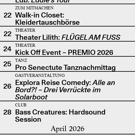
ZUM MITMACHEN
22
Walk-in Closet:
Kleidertauschbörse
THEATER
22
Theater Lilith:
FLÜGEL AM FUSS
THEATER
24
Kick Off Event – PREMIO 2026
TANZ
25
Pro Senectute Tanznachmittag
GASTVERANSTALTUNG
Explora Reise Comedy:
Alle an
26
Bord?! – Drei Verrückte im
Solarboot
CLUB
28
Bass Creatures: Hardsound
Session
April 2026