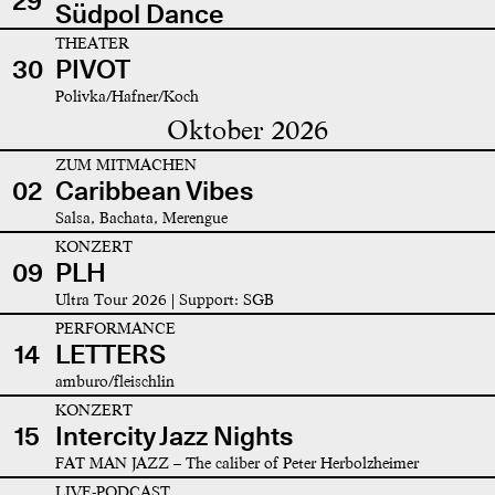
29
Südpol Dance
THEATER
30
PIVOT
Polivka/Hafner/Koch
Oktober 2026
ZUM MITMACHEN
02
Caribbean Vibes
Salsa, Bachata, Merengue
KONZERT
09
PLH
Ultra Tour 2026 | Support: SGB
PERFORMANCE
14
LETTERS
amburo/fleischlin
KONZERT
15
Intercity Jazz Nights
FAT MAN JAZZ – The caliber of Peter Herbolzheimer
LIVE-PODCAST