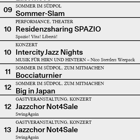
SOMMER IM SÜDPOL
09
Sommer-Slam
PERFORMANCE, THEATER
10
Residenzsharing SPAZIO
Spazio! Vita! Libertà!
KONZERT
10
Intercity Jazz Nights
MUSIK FÜR HIRN UND HINTERN – Nico Stettlers Weepack
SOMMER IM SÜDPOL, ZUM MITMACHEN
11
Bocciaturnier
SOMMER IM SÜDPOL, ZUM MITMACHEN
12
Big in Japan
GASTVERANSTALTUNG, KONZERT
12
Jazzchor Not4Sale
SwingAgain
GASTVERANSTALTUNG, KONZERT
13
Jazzchor Not4Sale
SwingAgain