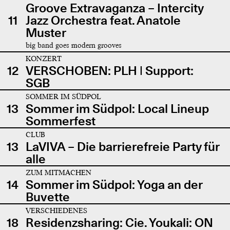
Groove Extravaganza – Intercity
11
Jazz Orchestra feat. Anatole
Muster
big band goes modern grooves
KONZERT
12
VERSCHOBEN: PLH | Support:
SGB
SOMMER IM SÜDPOL
13
Sommer im Südpol: Local Lineup
Sommerfest
CLUB
13
LaVIVA – Die barrierefreie Party für
alle
ZUM MITMACHEN
14
Sommer im Südpol: Yoga an der
Buvette
VERSCHIEDENES
18
Residenzsharing: Cie. Youkali: ON