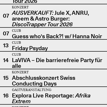
Tour 2026
KONZERT
AUSVERKAUFT:
Jule X, ANRU,
07
areem & Astro Burger:
DiscoTrapper Tour 2026
CLUB
07
Guess who's Back?! w/ Hanna Noir
CLUB
13
Friday Psyday
CLUB
14
LaVIVA – Die barrierefreie Party für
alle
KONZERT
15
Abschlusskonzert Swiss
Conducting Days
GASTVERANSTALTUNG
16
Explora Live Reportage:
Afrika
Extrem