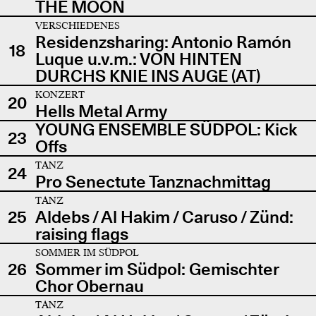
THE MOON
VERSCHIEDENES
Residenzsharing: Antonio Ramón
18
Luque u.v.m.: VON HINTEN
DURCHS KNIE INS AUGE (AT)
KONZERT
20
Hells Metal Army
YOUNG ENSEMBLE SÜDPOL: Kick
23
Offs
TANZ
24
Pro Senectute Tanznachmittag
TANZ
25
Aldebs / Al Hakim / Caruso / Zünd:
raising flags
SOMMER IM SÜDPOL
26
Sommer im Südpol: Gemischter
Chor Obernau
TANZ