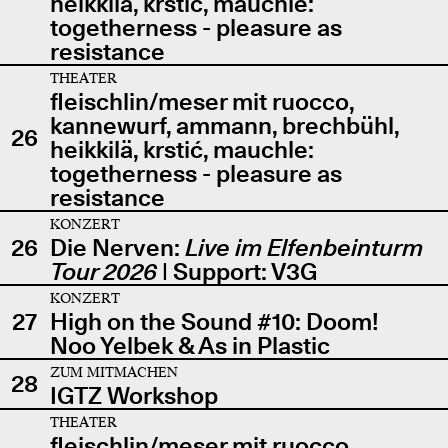
heikkilä, krstić, mauchle:
togetherness - pleasure as
resistance
THEATER
fleischlin/meser mit ruocco,
kannewurf, ammann, brechbühl,
26
heikkilä, krstić, mauchle:
togetherness - pleasure as
resistance
KONZERT
26
Die Nerven:
Live im Elfenbeinturm
Tour 2026
| Support: V3G
KONZERT
27
High on the Sound #10: Doom!
Noo Yelbek & As in Plastic
ZUM MITMACHEN
28
IGTZ Workshop
THEATER
fleischlin/meser mit ruocco,