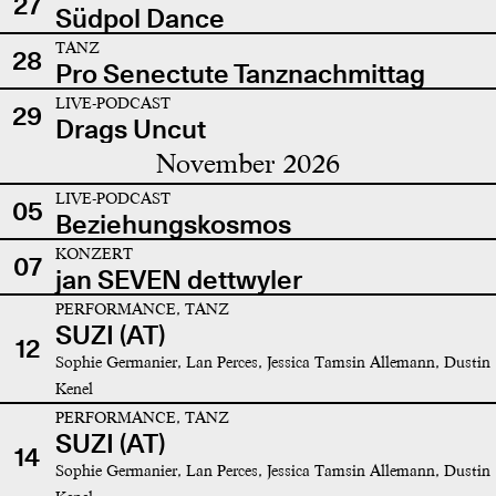
27
Südpol Dance
TANZ
28
Pro Senectute Tanznachmittag
LIVE-PODCAST
29
Drags Uncut
November 2026
LIVE-PODCAST
05
Beziehungskosmos
KONZERT
07
jan SEVEN dettwyler
PERFORMANCE, TANZ
SUZI (AT)
12
Sophie Germanier, Lan Perces, Jessica Tamsin Allemann, Dustin
Kenel
PERFORMANCE, TANZ
SUZI (AT)
14
Sophie Germanier, Lan Perces, Jessica Tamsin Allemann, Dustin