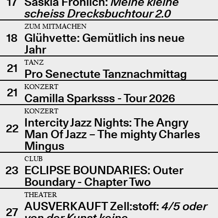
17
Saskia Fröhlich:
Meine kleine
scheiss Drecksbuchtour 2.0
ZUM MITMACHEN
18
Glühvette: Gemütlich ins neue
Jahr
TANZ
21
Pro Senectute Tanznachmittag
KONZERT
21
Camilla Sparksss - Tour 2026
KONZERT
Intercity Jazz Nights: The Angry
22
Man Of Jazz – The mighty Charles
Mingus
CLUB
23
ECLIPSE BOUNDARIES: Outer
Boundary - Chapter Two
THEATER
AUSVERKAUFT Zell:stoff:
4/5 oder
27
von der Kunst keine