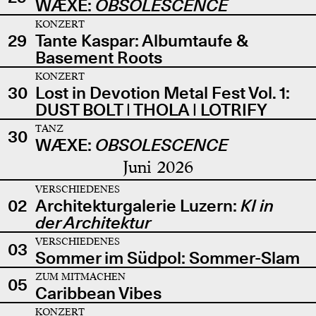
WÆXE:
OBSOLESCENCE
KONZERT
29
Tante Kaspar: Albumtaufe &
Basement Roots
KONZERT
30
Lost in Devotion Metal Fest Vol. 1:
DUST BOLT | THOLA | LOTRIFY
TANZ
30
WÆXE:
OBSOLESCENCE
Juni 2026
VERSCHIEDENES
02
Architekturgalerie Luzern:
KI in
der Architektur
VERSCHIEDENES
03
Sommer im Südpol: Sommer-Slam
ZUM MITMACHEN
05
Caribbean Vibes
KONZERT