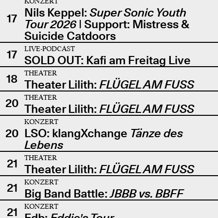
KONZERT
Nils Keppel:
Super Sonic Youth
17
Tour 2026
| Support: Mistress &
Suicide Catdoors
LIVE-PODCAST
17
SOLD OUT: Kafi am Freitag Live
THEATER
18
Theater Lilith:
FLÜGEL AM FUSS
THEATER
20
Theater Lilith:
FLÜGEL AM FUSS
KONZERT
20
LSO: klangXchange
Tänze des
Lebens
THEATER
21
Theater Lilith:
FLÜGEL AM FUSS
KONZERT
21
Big Band Battle:
JBBB vs. BBFF
KONZERT
21
Edb:
Eddie's Tour