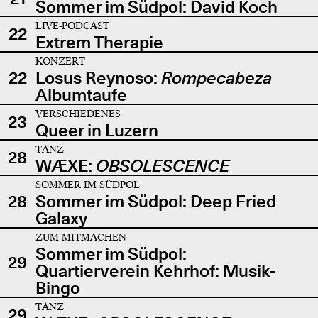
Sommer im Südpol: David Koch
LIVE-PODCAST
22
Extrem Therapie
KONZERT
22
Losus Reynoso:
Rompecabeza
Albumtaufe
VERSCHIEDENES
23
Queer in Luzern
TANZ
28
WÆXE:
OBSOLESCENCE
SOMMER IM SÜDPOL
28
Sommer im Südpol: Deep Fried
Galaxy
ZUM MITMACHEN
Sommer im Südpol:
29
Quartierverein Kehrhof: Musik-
Bingo
TANZ
29