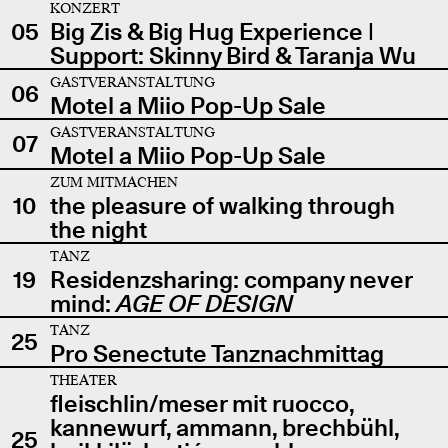
KONZERT
05
Big Zis & Big Hug Experience |
Support: Skinny Bird & Taranja Wu
GASTVERANSTALTUNG
06
Motel a Miio Pop-Up Sale
GASTVERANSTALTUNG
07
Motel a Miio Pop-Up Sale
ZUM MITMACHEN
10
the pleasure of walking through
the night
TANZ
19
Residenzsharing: company never
mind:
AGE OF DESIGN
TANZ
25
Pro Senectute Tanznachmittag
THEATER
fleischlin/meser mit ruocco,
kannewurf, ammann, brechbühl,
25