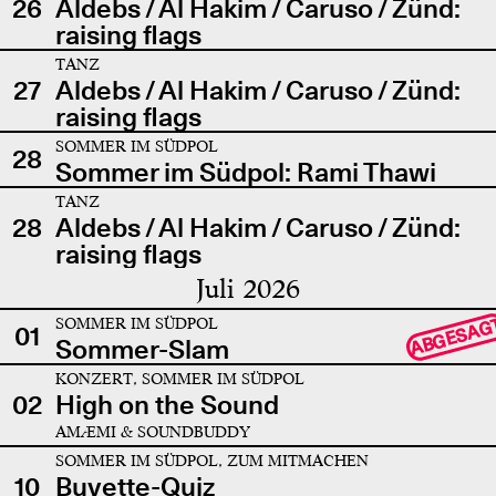
26
Aldebs / Al Hakim / Caruso / Zünd:
raising flags
TANZ
27
Aldebs / Al Hakim / Caruso / Zünd:
raising flags
SOMMER IM SÜDPOL
28
Sommer im Südpol: Rami Thawi
TANZ
28
Aldebs / Al Hakim / Caruso / Zünd:
raising flags
Juli 2026
SOMMER IM SÜDPOL
ABGESAG
01
Sommer-Slam
KONZERT, SOMMER IM SÜDPOL
02
High on the Sound
AMÆMI & SOUNDBUDDY
SOMMER IM SÜDPOL, ZUM MITMACHEN
10
Buvette-Quiz