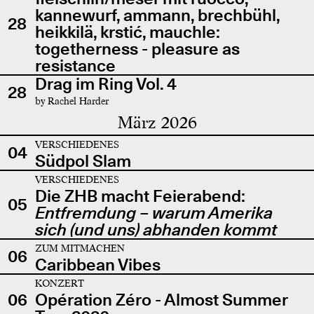
kannewurf, ammann, brechbühl,
28
heikkilä, krstić, mauchle:
togetherness - pleasure as
resistance
Drag im Ring Vol. 4
28
by Rachel Harder
März 2026
VERSCHIEDENES
04
Südpol Slam
VERSCHIEDENES
Die ZHB macht Feierabend:
05
Entfremdung – warum Amerika
sich (und uns) abhanden kommt
ZUM MITMACHEN
06
Caribbean Vibes
KONZERT
06
Opération Zéro - Almost Summer