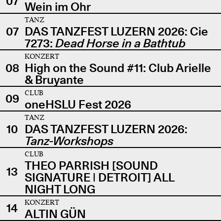
07
Wein im Ohr
TANZ
07
DAS TANZFEST LUZERN 2026: Cie
7273:
Dead Horse in a Bathtub
KONZERT
08
High on the Sound #11: Club Arielle
& Bruyante
CLUB
09
oneHSLU Fest 2026
TANZ
10
DAS TANZFEST LUZERN 2026:
Tanz-Workshops
CLUB
THEO PARRISH [SOUND
13
SIGNATURE | DETROIT] ALL
NIGHT LONG
KONZERT
14
ALTIN GÜN