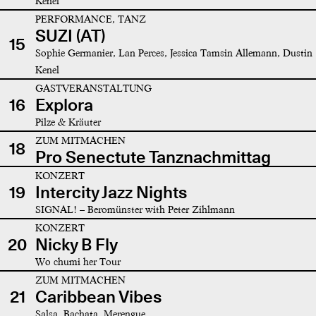
Kenel
PERFORMANCE, TANZ
SUZI (AT)
15
Sophie Germanier, Lan Perces, Jessica Tamsin Allemann, Dustin
Kenel
GASTVERANSTALTUNG
16
Explora
Pilze & Kräuter
ZUM MITMACHEN
18
Pro Senectute Tanznachmittag
KONZERT
19
Intercity Jazz Nights
SIGNAL! – Beromünster with Peter Zihlmann
KONZERT
20
Nicky B Fly
Wo chumi her Tour
ZUM MITMACHEN
21
Caribbean Vibes
Salsa, Bachata, Merengue