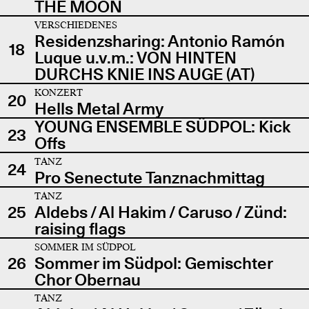
THE MOON
VERSCHIEDENES
Residenzsharing: Antonio Ramón
18
Luque u.v.m.: VON HINTEN
DURCHS KNIE INS AUGE (AT)
KONZERT
20
Hells Metal Army
YOUNG ENSEMBLE SÜDPOL: Kick
23
Offs
TANZ
24
Pro Senectute Tanznachmittag
TANZ
25
Aldebs / Al Hakim / Caruso / Zünd:
raising flags
SOMMER IM SÜDPOL
26
Sommer im Südpol: Gemischter
Chor Obernau
TANZ