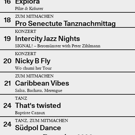
16
Explora
Pilze & Kräuter
ZUM MITMACHEN
18
Pro Senectute Tanznachmittag
KONZERT
19
Intercity Jazz Nights
SIGNAL! – Beromünster with Peter Zihlmann
KONZERT
20
Nicky B Fly
Wo chumi her Tour
ZUM MITMACHEN
21
Caribbean Vibes
Salsa, Bachata, Merengue
TANZ
24
That's twisted
Baptiste Cazaux
TANZ, ZUM MITMACHEN
24
Südpol Dance