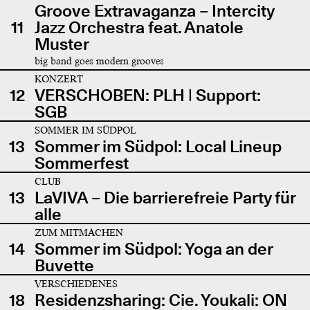
Groove Extravaganza – Intercity
11
Jazz Orchestra feat. Anatole
Muster
big band goes modern grooves
KONZERT
12
VERSCHOBEN: PLH | Support:
SGB
SOMMER IM SÜDPOL
13
Sommer im Südpol: Local Lineup
Sommerfest
CLUB
13
LaVIVA – Die barrierefreie Party für
alle
ZUM MITMACHEN
14
Sommer im Südpol: Yoga an der
Buvette
VERSCHIEDENES
18
Residenzsharing: Cie. Youkali: ON