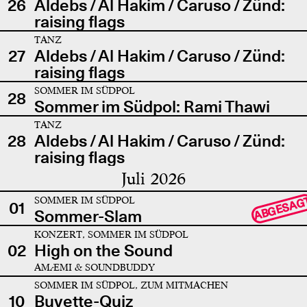
26
Aldebs / Al Hakim / Caruso / Zünd:
raising flags
TANZ
27
Aldebs / Al Hakim / Caruso / Zünd:
raising flags
SOMMER IM SÜDPOL
28
Sommer im Südpol: Rami Thawi
TANZ
28
Aldebs / Al Hakim / Caruso / Zünd:
raising flags
Juli 2026
SOMMER IM SÜDPOL
ABGESAG
01
Sommer-Slam
KONZERT, SOMMER IM SÜDPOL
02
High on the Sound
AMÆMI & SOUNDBUDDY
SOMMER IM SÜDPOL, ZUM MITMACHEN
10
Buvette-Quiz