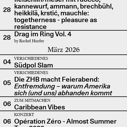
kannewurf, ammann, brechbühl,
28
heikkilä, krstić, mauchle:
togetherness - pleasure as
resistance
Drag im Ring Vol. 4
28
by Rachel Harder
März 2026
VERSCHIEDENES
04
Südpol Slam
VERSCHIEDENES
Die ZHB macht Feierabend:
05
Entfremdung – warum Amerika
sich (und uns) abhanden kommt
ZUM MITMACHEN
06
Caribbean Vibes
KONZERT
06
Opération Zéro - Almost Summer