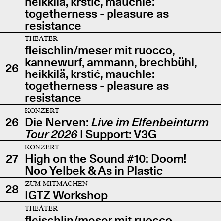
heikkilä, krstić, mauchle:
togetherness - pleasure as
resistance
THEATER
fleischlin/meser mit ruocco,
kannewurf, ammann, brechbühl,
26
heikkilä, krstić, mauchle:
togetherness - pleasure as
resistance
KONZERT
26
Die Nerven:
Live im Elfenbeinturm
Tour 2026
| Support: V3G
KONZERT
27
High on the Sound #10: Doom!
Noo Yelbek & As in Plastic
ZUM MITMACHEN
28
IGTZ Workshop
THEATER
fleischlin/meser mit ruocco,