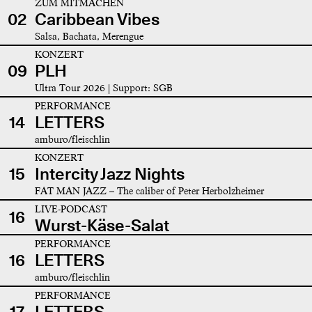
ZUM MITMACHEN
02
Caribbean Vibes
Salsa, Bachata, Merengue
KONZERT
09
PLH
Ultra Tour 2026 | Support: SGB
PERFORMANCE
14
LETTERS
amburo/fleischlin
KONZERT
15
Intercity Jazz Nights
FAT MAN JAZZ – The caliber of Peter Herbolzheimer
LIVE-PODCAST
16
Wurst-Käse-Salat
PERFORMANCE
16
LETTERS
amburo/fleischlin
PERFORMANCE
17
LETTERS