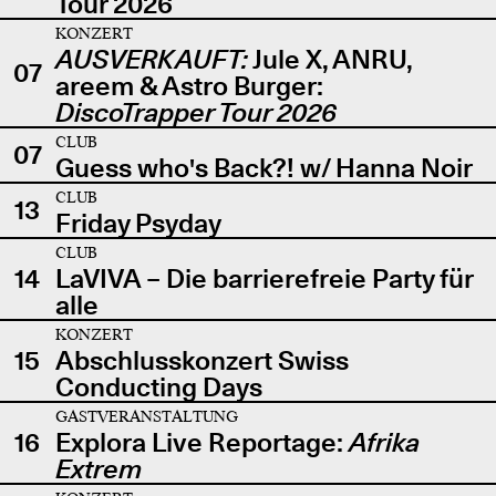
Tour 2026
KONZERT
AUSVERKAUFT:
Jule X, ANRU,
07
areem & Astro Burger:
DiscoTrapper Tour 2026
CLUB
07
Guess who's Back?! w/ Hanna Noir
CLUB
13
Friday Psyday
CLUB
14
LaVIVA – Die barrierefreie Party für
alle
KONZERT
15
Abschlusskonzert Swiss
Conducting Days
GASTVERANSTALTUNG
16
Explora Live Reportage:
Afrika
Extrem