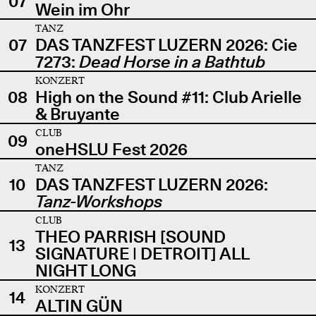
07
Wein im Ohr
TANZ
07
DAS TANZFEST LUZERN 2026: Cie
7273:
Dead Horse in a Bathtub
KONZERT
08
High on the Sound #11: Club Arielle
& Bruyante
CLUB
09
oneHSLU Fest 2026
TANZ
10
DAS TANZFEST LUZERN 2026:
Tanz-Workshops
CLUB
THEO PARRISH [SOUND
13
SIGNATURE | DETROIT] ALL
NIGHT LONG
KONZERT
14
ALTIN GÜN