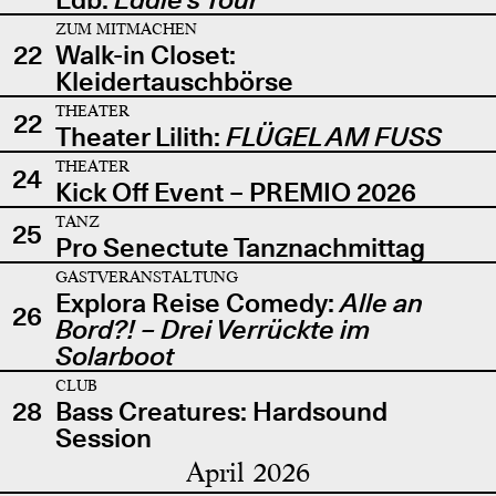
ZUM MITMACHEN
22
Walk-in Closet:
Kleidertauschbörse
THEATER
22
Theater Lilith:
FLÜGEL AM FUSS
THEATER
24
Kick Off Event – PREMIO 2026
TANZ
25
Pro Senectute Tanznachmittag
GASTVERANSTALTUNG
Explora Reise Comedy:
Alle an
26
Bord?! – Drei Verrückte im
Solarboot
CLUB
28
Bass Creatures: Hardsound
Session
April 2026