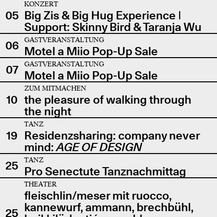
KONZERT
05
Big Zis & Big Hug Experience |
Support: Skinny Bird & Taranja Wu
GASTVERANSTALTUNG
06
Motel a Miio Pop-Up Sale
GASTVERANSTALTUNG
07
Motel a Miio Pop-Up Sale
ZUM MITMACHEN
10
the pleasure of walking through
the night
TANZ
19
Residenzsharing: company never
mind:
AGE OF DESIGN
TANZ
25
Pro Senectute Tanznachmittag
THEATER
fleischlin/meser mit ruocco,
kannewurf, ammann, brechbühl,
25