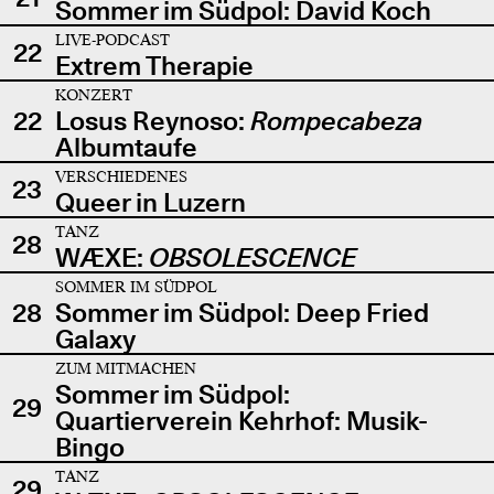
Sommer im Südpol: David Koch
LIVE-PODCAST
22
Extrem Therapie
KONZERT
22
Losus Reynoso:
Rompecabeza
Albumtaufe
VERSCHIEDENES
23
Queer in Luzern
TANZ
28
WÆXE:
OBSOLESCENCE
SOMMER IM SÜDPOL
28
Sommer im Südpol: Deep Fried
Galaxy
ZUM MITMACHEN
Sommer im Südpol:
29
Quartierverein Kehrhof: Musik-
Bingo
TANZ
29