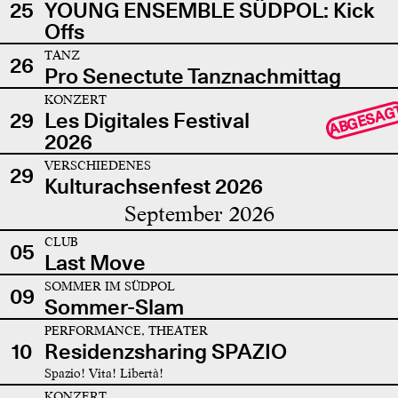
25
YOUNG ENSEMBLE SÜDPOL: Kick
Offs
TANZ
26
Pro Senectute Tanznachmittag
KONZERT
ABGESAG
29
Les Digitales Festival
2026
VERSCHIEDENES
29
Kulturachsenfest 2026
September 2026
CLUB
05
Last Move
SOMMER IM SÜDPOL
09
Sommer-Slam
PERFORMANCE, THEATER
10
Residenzsharing SPAZIO
Spazio! Vita! Libertà!
KONZERT