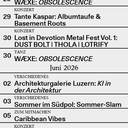
WÆXE:
OBSOLESCENCE
KONZERT
29
Tante Kaspar: Albumtaufe &
Basement Roots
KONZERT
30
Lost in Devotion Metal Fest Vol. 1:
DUST BOLT | THOLA | LOTRIFY
TANZ
30
WÆXE:
OBSOLESCENCE
Juni 2026
VERSCHIEDENES
02
Architekturgalerie Luzern:
KI in
der Architektur
VERSCHIEDENES
03
Sommer im Südpol: Sommer-Slam
ZUM MITMACHEN
05
Caribbean Vibes
KONZERT