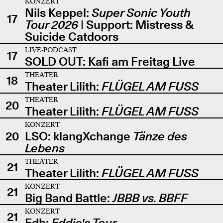
KONZERT
Nils Keppel:
Super Sonic Youth
17
Tour 2026
| Support: Mistress &
Suicide Catdoors
LIVE-PODCAST
17
SOLD OUT: Kafi am Freitag Live
THEATER
18
Theater Lilith:
FLÜGEL AM FUSS
THEATER
20
Theater Lilith:
FLÜGEL AM FUSS
KONZERT
20
LSO: klangXchange
Tänze des
Lebens
THEATER
21
Theater Lilith:
FLÜGEL AM FUSS
KONZERT
21
Big Band Battle:
JBBB vs. BBFF
KONZERT
21
Edb:
Eddie's Tour