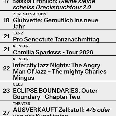
17
Saskia Fröhlich:
Meine kleine
scheiss Drecksbuchtour 2.0
ZUM MITMACHEN
18
Glühvette: Gemütlich ins neue
Jahr
TANZ
21
Pro Senectute Tanznachmittag
KONZERT
21
Camilla Sparksss - Tour 2026
KONZERT
Intercity Jazz Nights: The Angry
22
Man Of Jazz – The mighty Charles
Mingus
CLUB
23
ECLIPSE BOUNDARIES: Outer
Boundary - Chapter Two
THEATER
AUSVERKAUFT Zell:stoff:
4/5 oder
27
von der Kunst keine