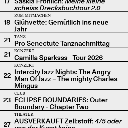
17
Saskia Fröhlich:
Meine kleine
scheiss Drecksbuchtour 2.0
ZUM MITMACHEN
18
Glühvette: Gemütlich ins neue
Jahr
TANZ
21
Pro Senectute Tanznachmittag
KONZERT
21
Camilla Sparksss - Tour 2026
KONZERT
Intercity Jazz Nights: The Angry
22
Man Of Jazz – The mighty Charles
Mingus
CLUB
23
ECLIPSE BOUNDARIES: Outer
Boundary - Chapter Two
THEATER
AUSVERKAUFT Zell:stoff:
4/5 oder
27
von der Kunst keine