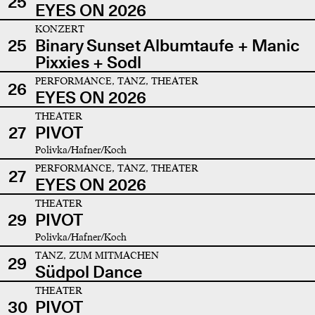
25
EYES ON 2026
KONZERT
25
Binary Sunset Albumtaufe + Manic
Pixxies + Sodl
PERFORMANCE, TANZ, THEATER
26
EYES ON 2026
THEATER
27
PIVOT
Polivka/Hafner/Koch
PERFORMANCE, TANZ, THEATER
27
EYES ON 2026
THEATER
29
PIVOT
Polivka/Hafner/Koch
TANZ, ZUM MITMACHEN
29
Südpol Dance
THEATER
30
PIVOT