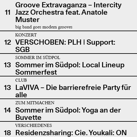
Groove Extravaganza – Intercity
11
Jazz Orchestra feat. Anatole
Muster
big band goes modern grooves
KONZERT
12
VERSCHOBEN: PLH | Support:
SGB
SOMMER IM SÜDPOL
13
Sommer im Südpol: Local Lineup
Sommerfest
CLUB
13
LaVIVA – Die barrierefreie Party für
alle
ZUM MITMACHEN
14
Sommer im Südpol: Yoga an der
Buvette
VERSCHIEDENES
18
Residenzsharing: Cie. Youkali: ON