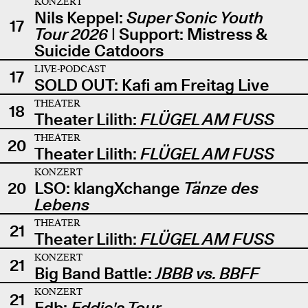
KONZERT
Nils Keppel:
Super Sonic Youth
17
Tour 2026
| Support: Mistress &
Suicide Catdoors
LIVE-PODCAST
17
SOLD OUT: Kafi am Freitag Live
THEATER
18
Theater Lilith:
FLÜGEL AM FUSS
THEATER
20
Theater Lilith:
FLÜGEL AM FUSS
KONZERT
20
LSO: klangXchange
Tänze des
Lebens
THEATER
21
Theater Lilith:
FLÜGEL AM FUSS
KONZERT
21
Big Band Battle:
JBBB vs. BBFF
KONZERT
21
Edb:
Eddie's Tour