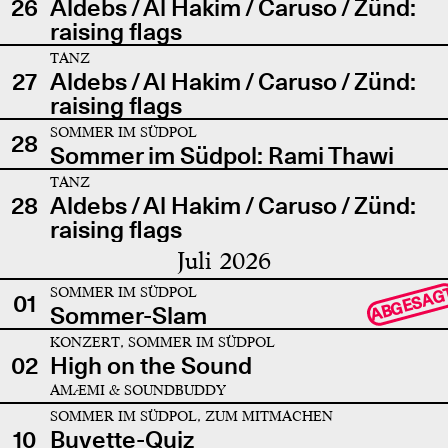
26
Aldebs / Al Hakim / Caruso / Zünd:
raising flags
TANZ
27
Aldebs / Al Hakim / Caruso / Zünd:
raising flags
SOMMER IM SÜDPOL
28
Sommer im Südpol: Rami Thawi
TANZ
28
Aldebs / Al Hakim / Caruso / Zünd:
raising flags
Juli 2026
SOMMER IM SÜDPOL
ABGESAG
01
Sommer-Slam
KONZERT, SOMMER IM SÜDPOL
02
High on the Sound
AMÆMI & SOUNDBUDDY
SOMMER IM SÜDPOL, ZUM MITMACHEN
10
Buvette-Quiz