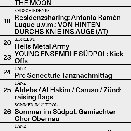
THE MOON
VERSCHIEDENES
Residenzsharing: Antonio Ramón
18
Luque u.v.m.: VON HINTEN
DURCHS KNIE INS AUGE (AT)
KONZERT
20
Hells Metal Army
YOUNG ENSEMBLE SÜDPOL: Kick
23
Offs
TANZ
24
Pro Senectute Tanznachmittag
TANZ
25
Aldebs / Al Hakim / Caruso / Zünd:
raising flags
SOMMER IM SÜDPOL
26
Sommer im Südpol: Gemischter
Chor Obernau
TANZ