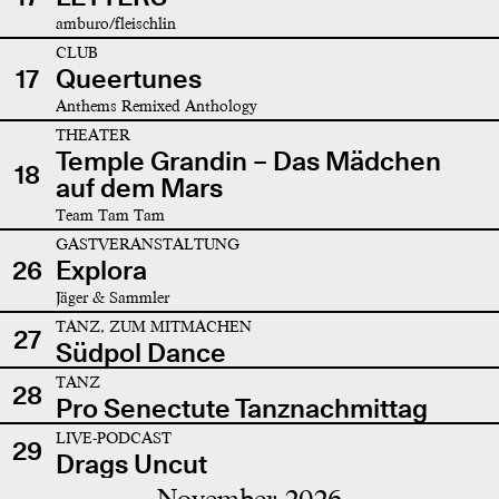
amburo/fleischlin
CLUB
17
Queertunes
Anthems Remixed Anthology
THEATER
Temple Grandin – Das Mädchen
18
auf dem Mars
Team Tam Tam
GASTVERANSTALTUNG
26
Explora
Jäger & Sammler
TANZ, ZUM MITMACHEN
27
Südpol Dance
TANZ
28
Pro Senectute Tanznachmittag
LIVE-PODCAST
29
Drags Uncut
November 2026