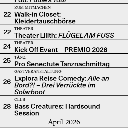
ZUM MITMACHEN
22
Walk-in Closet:
Kleidertauschbörse
THEATER
22
Theater Lilith:
FLÜGEL AM FUSS
THEATER
24
Kick Off Event – PREMIO 2026
TANZ
25
Pro Senectute Tanznachmittag
GASTVERANSTALTUNG
Explora Reise Comedy:
Alle an
26
Bord?! – Drei Verrückte im
Solarboot
CLUB
28
Bass Creatures: Hardsound
Session
April 2026