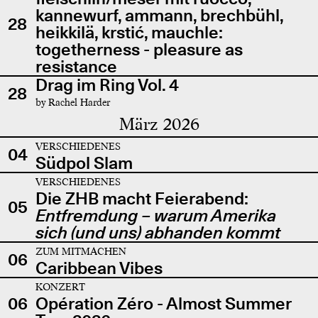
kannewurf, ammann, brechbühl,
28
heikkilä, krstić, mauchle:
togetherness - pleasure as
resistance
Drag im Ring Vol. 4
28
by Rachel Harder
März 2026
VERSCHIEDENES
04
Südpol Slam
VERSCHIEDENES
Die ZHB macht Feierabend:
05
Entfremdung – warum Amerika
sich (und uns) abhanden kommt
ZUM MITMACHEN
06
Caribbean Vibes
KONZERT
06
Opération Zéro - Almost Summer