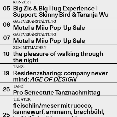
KONZERT
05
Big Zis & Big Hug Experience |
Support: Skinny Bird & Taranja Wu
GASTVERANSTALTUNG
06
Motel a Miio Pop-Up Sale
GASTVERANSTALTUNG
07
Motel a Miio Pop-Up Sale
ZUM MITMACHEN
10
the pleasure of walking through
the night
TANZ
19
Residenzsharing: company never
mind:
AGE OF DESIGN
TANZ
25
Pro Senectute Tanznachmittag
THEATER
fleischlin/meser mit ruocco,
kannewurf, ammann, brechbühl,
25