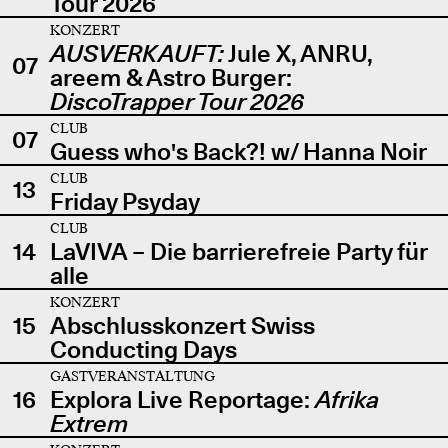
Tour 2026
KONZERT
AUSVERKAUFT:
Jule X, ANRU,
07
areem & Astro Burger:
DiscoTrapper Tour 2026
CLUB
07
Guess who's Back?! w/ Hanna Noir
CLUB
13
Friday Psyday
CLUB
14
LaVIVA – Die barrierefreie Party für
alle
KONZERT
15
Abschlusskonzert Swiss
Conducting Days
GASTVERANSTALTUNG
16
Explora Live Reportage:
Afrika
Extrem