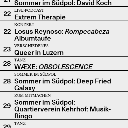
Sommer im Südpol: David Koch
LIVE-PODCAST
22
Extrem Therapie
KONZERT
22
Losus Reynoso:
Rompecabeza
Albumtaufe
VERSCHIEDENES
23
Queer in Luzern
TANZ
28
WÆXE:
OBSOLESCENCE
SOMMER IM SÜDPOL
28
Sommer im Südpol: Deep Fried
Galaxy
ZUM MITMACHEN
Sommer im Südpol:
29
Quartierverein Kehrhof: Musik-
Bingo
TANZ
29