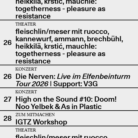
heikkilä, krstić, mauchle:
togetherness - pleasure as
resistance
THEATER
fleischlin/meser mit ruocco,
kannewurf, ammann, brechbühl,
26
heikkilä, krstić, mauchle:
togetherness - pleasure as
resistance
KONZERT
26
Die Nerven:
Live im Elfenbeinturm
Tour 2026
| Support: V3G
KONZERT
27
High on the Sound #10: Doom!
Noo Yelbek & As in Plastic
ZUM MITMACHEN
28
IGTZ Workshop
THEATER
fleischlin/meser mit ruocco,