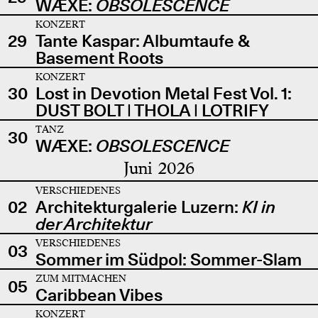
WÆXE:
OBSOLESCENCE
KONZERT
29
Tante Kaspar: Albumtaufe &
Basement Roots
KONZERT
30
Lost in Devotion Metal Fest Vol. 1:
DUST BOLT | THOLA | LOTRIFY
TANZ
30
WÆXE:
OBSOLESCENCE
Juni 2026
VERSCHIEDENES
02
Architekturgalerie Luzern:
KI in
der Architektur
VERSCHIEDENES
03
Sommer im Südpol: Sommer-Slam
ZUM MITMACHEN
05
Caribbean Vibes
KONZERT