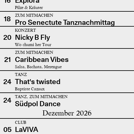
16
Explora
Pilze & Kräuter
ZUM MITMACHEN
18
Pro Senectute Tanznachmittag
KONZERT
20
Nicky B Fly
Wo chumi her Tour
ZUM MITMACHEN
21
Caribbean Vibes
Salsa, Bachata, Merengue
TANZ
24
That's twisted
Baptiste Cazaux
TANZ, ZUM MITMACHEN
24
Südpol Dance
Dezember 2026
CLUB
05
LaVIVA