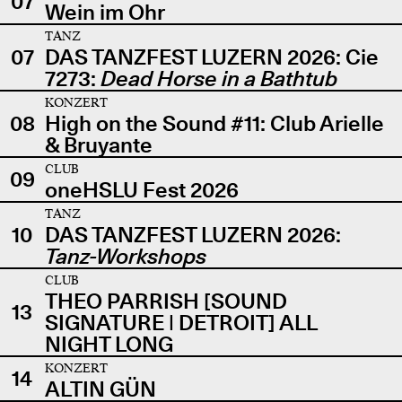
07
Wein im Ohr
TANZ
07
DAS TANZFEST LUZERN 2026: Cie
7273:
Dead Horse in a Bathtub
KONZERT
08
High on the Sound #11: Club Arielle
& Bruyante
CLUB
09
oneHSLU Fest 2026
TANZ
10
DAS TANZFEST LUZERN 2026:
Tanz-Workshops
CLUB
THEO PARRISH [SOUND
13
SIGNATURE | DETROIT] ALL
NIGHT LONG
KONZERT
14
ALTIN GÜN