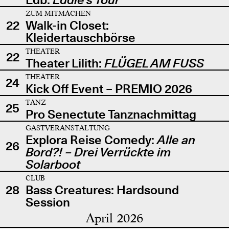
ZUM MITMACHEN
22
Walk-in Closet:
Kleidertauschbörse
THEATER
22
Theater Lilith:
FLÜGEL AM FUSS
THEATER
24
Kick Off Event – PREMIO 2026
TANZ
25
Pro Senectute Tanznachmittag
GASTVERANSTALTUNG
Explora Reise Comedy:
Alle an
26
Bord?! – Drei Verrückte im
Solarboot
CLUB
28
Bass Creatures: Hardsound
Session
April 2026