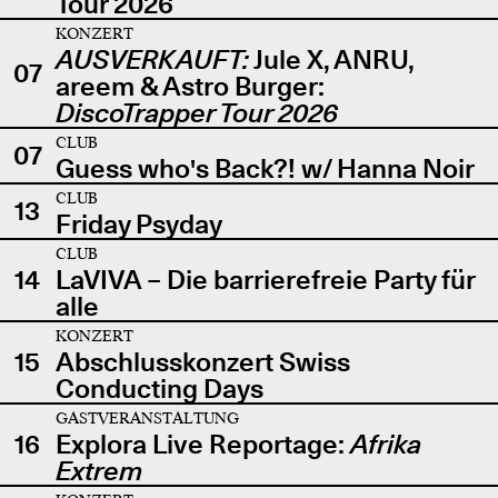
Tour 2026
KONZERT
AUSVERKAUFT:
Jule X, ANRU,
07
areem & Astro Burger:
DiscoTrapper Tour 2026
CLUB
07
Guess who's Back?! w/ Hanna Noir
CLUB
13
Friday Psyday
CLUB
14
LaVIVA – Die barrierefreie Party für
alle
KONZERT
15
Abschlusskonzert Swiss
Conducting Days
GASTVERANSTALTUNG
16
Explora Live Reportage:
Afrika
Extrem