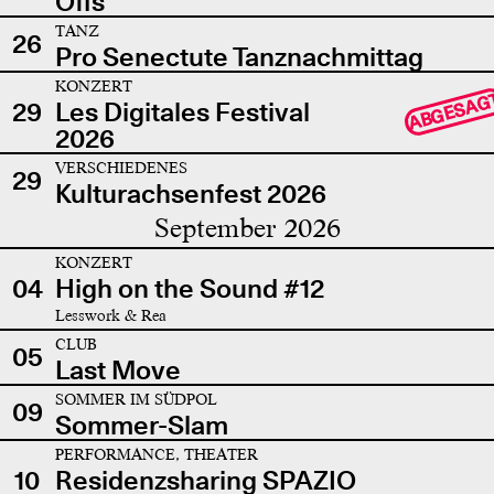
Offs
TANZ
26
Pro Senectute Tanznachmittag
KONZERT
ABGESAG
29
Les Digitales Festival
2026
VERSCHIEDENES
29
Kulturachsenfest 2026
September 2026
KONZERT
04
High on the Sound #12
Lesswork & Rea
CLUB
05
Last Move
SOMMER IM SÜDPOL
09
Sommer-Slam
PERFORMANCE, THEATER
10
Residenzsharing SPAZIO