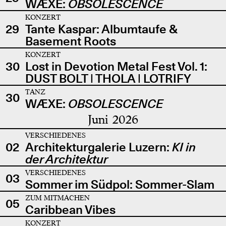
WÆXE:
OBSOLESCENCE
KONZERT
29
Tante Kaspar: Albumtaufe &
Basement Roots
KONZERT
30
Lost in Devotion Metal Fest Vol. 1:
DUST BOLT | THOLA | LOTRIFY
TANZ
30
WÆXE:
OBSOLESCENCE
Juni 2026
VERSCHIEDENES
02
Architekturgalerie Luzern:
KI in
der Architektur
VERSCHIEDENES
03
Sommer im Südpol: Sommer-Slam
ZUM MITMACHEN
05
Caribbean Vibes
KONZERT