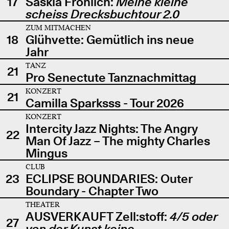
17
Saskia Fröhlich:
Meine kleine
scheiss Drecksbuchtour 2.0
ZUM MITMACHEN
18
Glühvette: Gemütlich ins neue
Jahr
TANZ
21
Pro Senectute Tanznachmittag
KONZERT
21
Camilla Sparksss - Tour 2026
KONZERT
Intercity Jazz Nights: The Angry
22
Man Of Jazz – The mighty Charles
Mingus
CLUB
23
ECLIPSE BOUNDARIES: Outer
Boundary - Chapter Two
THEATER
AUSVERKAUFT Zell:stoff:
4/5 oder
27
von der Kunst keine