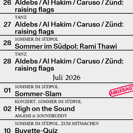
26
Aldebs / Al Hakim / Caruso / Zünd:
raising flags
TANZ
27
Aldebs / Al Hakim / Caruso / Zünd:
raising flags
SOMMER IM SÜDPOL
28
Sommer im Südpol: Rami Thawi
TANZ
28
Aldebs / Al Hakim / Caruso / Zünd:
raising flags
Juli 2026
SOMMER IM SÜDPOL
ABGESAG
01
Sommer-Slam
KONZERT, SOMMER IM SÜDPOL
02
High on the Sound
AMÆMI & SOUNDBUDDY
SOMMER IM SÜDPOL, ZUM MITMACHEN
10
Buvette-Quiz