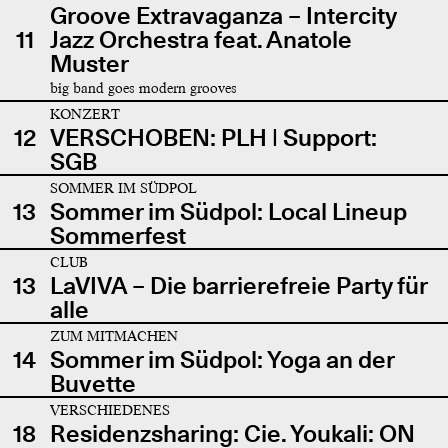
Groove Extravaganza – Intercity
11
Jazz Orchestra feat. Anatole
Muster
big band goes modern grooves
KONZERT
12
VERSCHOBEN: PLH | Support:
SGB
SOMMER IM SÜDPOL
13
Sommer im Südpol: Local Lineup
Sommerfest
CLUB
13
LaVIVA – Die barrierefreie Party für
alle
ZUM MITMACHEN
14
Sommer im Südpol: Yoga an der
Buvette
VERSCHIEDENES
18
Residenzsharing: Cie. Youkali: ON