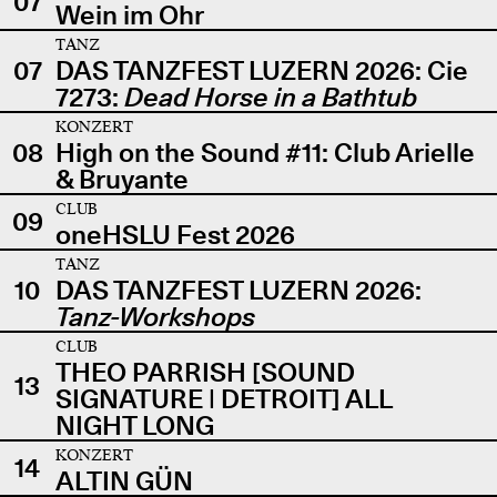
07
Wein im Ohr
TANZ
07
DAS TANZFEST LUZERN 2026: Cie
7273:
Dead Horse in a Bathtub
KONZERT
08
High on the Sound #11: Club Arielle
& Bruyante
CLUB
09
oneHSLU Fest 2026
TANZ
10
DAS TANZFEST LUZERN 2026:
Tanz-Workshops
CLUB
THEO PARRISH [SOUND
13
SIGNATURE | DETROIT] ALL
NIGHT LONG
KONZERT
14
ALTIN GÜN