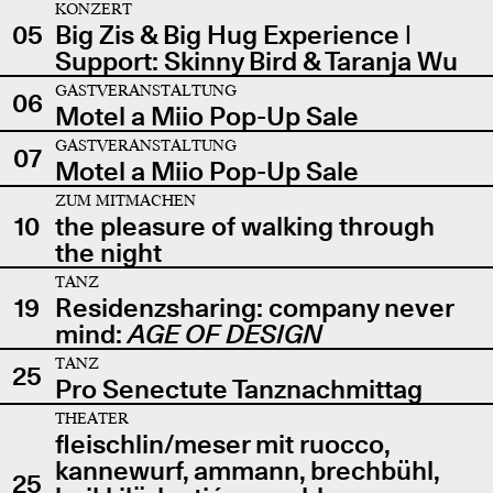
KONZERT
05
Big Zis & Big Hug Experience |
Support: Skinny Bird & Taranja Wu
GASTVERANSTALTUNG
06
Motel a Miio Pop-Up Sale
GASTVERANSTALTUNG
07
Motel a Miio Pop-Up Sale
ZUM MITMACHEN
10
the pleasure of walking through
the night
TANZ
19
Residenzsharing: company never
mind:
AGE OF DESIGN
TANZ
25
Pro Senectute Tanznachmittag
THEATER
fleischlin/meser mit ruocco,
kannewurf, ammann, brechbühl,
25