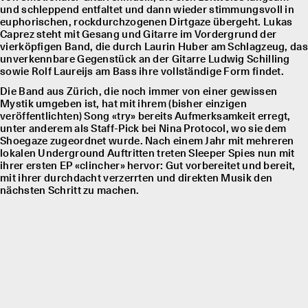
und schleppend entfaltet und dann wieder stimmungsvoll in
euphorischen, rockdurchzogenen Dirtgaze übergeht. Lukas
Caprez steht mit Gesang und Gitarre im Vordergrund der
vierköpfigen Band, die durch Laurin Huber am Schlagzeug, das
unverkennbare Gegenstück an der Gitarre Ludwig Schilling
sowie Rolf Laureĳs am Bass ihre vollständige Form findet.
Die Band aus Zürich, die noch immer von einer gewissen
Mystik umgeben ist, hat mit ihrem (bisher einzigen
veröffentlichten) Song «try» bereits Aufmerksamkeit erregt,
unter anderem als Staff-Pick bei Nina Protocol, wo sie dem
Shoegaze zugeordnet wurde. Nach einem Jahr mit mehreren
lokalen Underground Auftritten treten Sleeper Spies nun mit
ihrer ersten EP «clincher» hervor: Gut vorbereitet und bereit,
mit ihrer durchdacht verzerrten und direkten Musik den
nächsten Schritt zu machen.