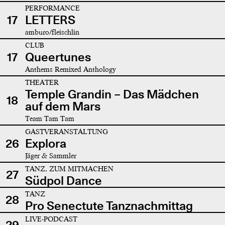
PERFORMANCE
17
LETTERS
amburo/fleischlin
CLUB
17
Queertunes
Anthems Remixed Anthology
THEATER
Temple Grandin – Das Mädchen
18
auf dem Mars
Team Tam Tam
GASTVERANSTALTUNG
26
Explora
Jäger & Sammler
TANZ, ZUM MITMACHEN
27
Südpol Dance
TANZ
28
Pro Senectute Tanznachmittag
LIVE-PODCAST
29