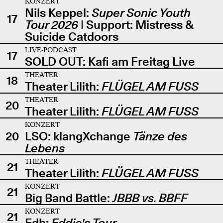
KONZERT
Nils Keppel:
Super Sonic Youth
17
Tour 2026
| Support: Mistress &
Suicide Catdoors
LIVE-PODCAST
17
SOLD OUT: Kafi am Freitag Live
THEATER
18
Theater Lilith:
FLÜGEL AM FUSS
THEATER
20
Theater Lilith:
FLÜGEL AM FUSS
KONZERT
20
LSO: klangXchange
Tänze des
Lebens
THEATER
21
Theater Lilith:
FLÜGEL AM FUSS
KONZERT
21
Big Band Battle:
JBBB vs. BBFF
KONZERT
21
Edb:
Eddie's Tour