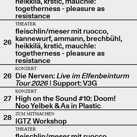
heikkilä, krstić, mauchle:
togetherness - pleasure as
resistance
THEATER
fleischlin/meser mit ruocco,
kannewurf, ammann, brechbühl,
26
heikkilä, krstić, mauchle:
togetherness - pleasure as
resistance
KONZERT
26
Die Nerven:
Live im Elfenbeinturm
Tour 2026
| Support: V3G
KONZERT
27
High on the Sound #10: Doom!
Noo Yelbek & As in Plastic
ZUM MITMACHEN
28
IGTZ Workshop
THEATER
fleischlin/meser mit ruocco,