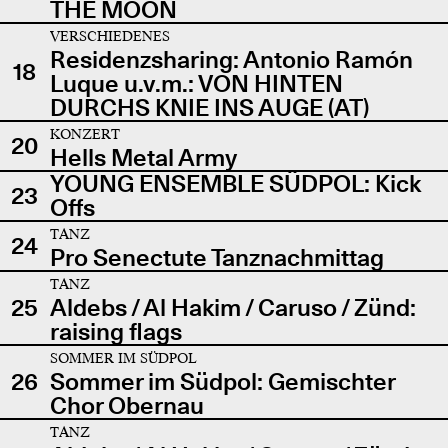
THE MOON
VERSCHIEDENES
Residenzsharing: Antonio Ramón
18
Luque u.v.m.: VON HINTEN
DURCHS KNIE INS AUGE (AT)
KONZERT
20
Hells Metal Army
YOUNG ENSEMBLE SÜDPOL: Kick
23
Offs
TANZ
24
Pro Senectute Tanznachmittag
TANZ
25
Aldebs / Al Hakim / Caruso / Zünd:
raising flags
SOMMER IM SÜDPOL
26
Sommer im Südpol: Gemischter
Chor Obernau
TANZ