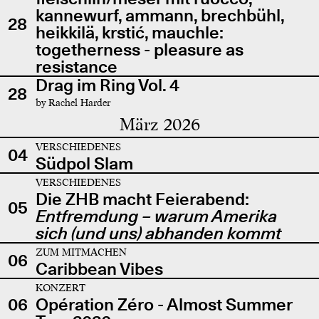
kannewurf, ammann, brechbühl,
28
heikkilä, krstić, mauchle:
togetherness - pleasure as
resistance
Drag im Ring Vol. 4
28
by Rachel Harder
März 2026
VERSCHIEDENES
04
Südpol Slam
VERSCHIEDENES
Die ZHB macht Feierabend:
05
Entfremdung – warum Amerika
sich (und uns) abhanden kommt
ZUM MITMACHEN
06
Caribbean Vibes
KONZERT
06
Opération Zéro - Almost Summer