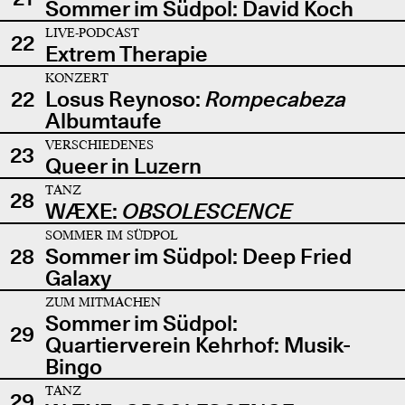
Sommer im Südpol: David Koch
LIVE-PODCAST
22
Extrem Therapie
KONZERT
22
Losus Reynoso:
Rompecabeza
Albumtaufe
VERSCHIEDENES
23
Queer in Luzern
TANZ
28
WÆXE:
OBSOLESCENCE
SOMMER IM SÜDPOL
28
Sommer im Südpol: Deep Fried
Galaxy
ZUM MITMACHEN
Sommer im Südpol:
29
Quartierverein Kehrhof: Musik-
Bingo
TANZ
29