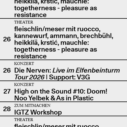
heikkilä, krstić, mauchle:
togetherness - pleasure as
resistance
THEATER
fleischlin/meser mit ruocco,
kannewurf, ammann, brechbühl,
26
heikkilä, krstić, mauchle:
togetherness - pleasure as
resistance
KONZERT
26
Die Nerven:
Live im Elfenbeinturm
Tour 2026
| Support: V3G
KONZERT
27
High on the Sound #10: Doom!
Noo Yelbek & As in Plastic
ZUM MITMACHEN
28
IGTZ Workshop
THEATER
fleischlin/meser mit ruocco,