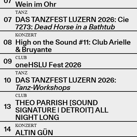
07
Wein im Ohr
TANZ
07
DAS TANZFEST LUZERN 2026: Cie
7273:
Dead Horse in a Bathtub
KONZERT
08
High on the Sound #11: Club Arielle
& Bruyante
CLUB
09
oneHSLU Fest 2026
TANZ
10
DAS TANZFEST LUZERN 2026:
Tanz-Workshops
CLUB
THEO PARRISH [SOUND
13
SIGNATURE | DETROIT] ALL
NIGHT LONG
KONZERT
14
ALTIN GÜN