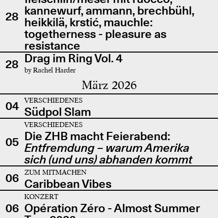
kannewurf, ammann, brechbühl,
28
heikkilä, krstić, mauchle:
togetherness - pleasure as
resistance
Drag im Ring Vol. 4
28
by Rachel Harder
März 2026
VERSCHIEDENES
04
Südpol Slam
VERSCHIEDENES
Die ZHB macht Feierabend:
05
Entfremdung – warum Amerika
sich (und uns) abhanden kommt
ZUM MITMACHEN
06
Caribbean Vibes
KONZERT
06
Opération Zéro - Almost Summer