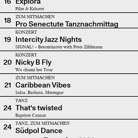
16
Explora
Pilze & Kräuter
ZUM MITMACHEN
18
Pro Senectute Tanznachmittag
KONZERT
19
Intercity Jazz Nights
SIGNAL! – Beromünster with Peter Zihlmann
KONZERT
20
Nicky B Fly
Wo chumi her Tour
ZUM MITMACHEN
21
Caribbean Vibes
Salsa, Bachata, Merengue
TANZ
24
That's twisted
Baptiste Cazaux
TANZ, ZUM MITMACHEN
24
Südpol Dance