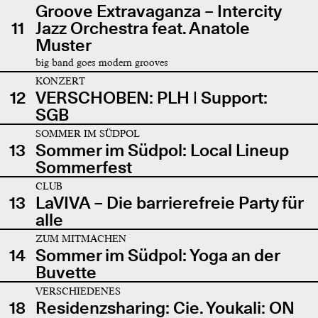
Groove Extravaganza – Intercity
11
Jazz Orchestra feat. Anatole
Muster
big band goes modern grooves
KONZERT
12
VERSCHOBEN: PLH | Support:
SGB
SOMMER IM SÜDPOL
13
Sommer im Südpol: Local Lineup
Sommerfest
CLUB
13
LaVIVA – Die barrierefreie Party für
alle
ZUM MITMACHEN
14
Sommer im Südpol: Yoga an der
Buvette
VERSCHIEDENES
18
Residenzsharing: Cie. Youkali: ON