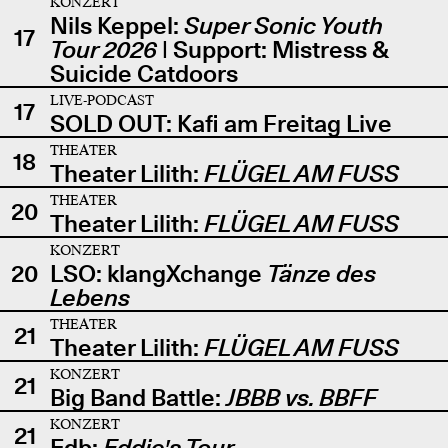
KONZERT
Nils Keppel:
Super Sonic Youth
17
Tour 2026
| Support: Mistress &
Suicide Catdoors
LIVE-PODCAST
17
SOLD OUT: Kafi am Freitag Live
THEATER
18
Theater Lilith:
FLÜGEL AM FUSS
THEATER
20
Theater Lilith:
FLÜGEL AM FUSS
KONZERT
20
LSO: klangXchange
Tänze des
Lebens
THEATER
21
Theater Lilith:
FLÜGEL AM FUSS
KONZERT
21
Big Band Battle:
JBBB vs. BBFF
KONZERT
21
Edb:
Eddie's Tour