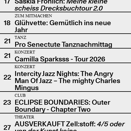
17
Saskia Fröhlich:
Meine kleine
scheiss Drecksbuchtour 2.0
ZUM MITMACHEN
18
Glühvette: Gemütlich ins neue
Jahr
TANZ
21
Pro Senectute Tanznachmittag
KONZERT
21
Camilla Sparksss - Tour 2026
KONZERT
Intercity Jazz Nights: The Angry
22
Man Of Jazz – The mighty Charles
Mingus
CLUB
23
ECLIPSE BOUNDARIES: Outer
Boundary - Chapter Two
THEATER
AUSVERKAUFT Zell:stoff:
4/5 oder
27
von der Kunst keine