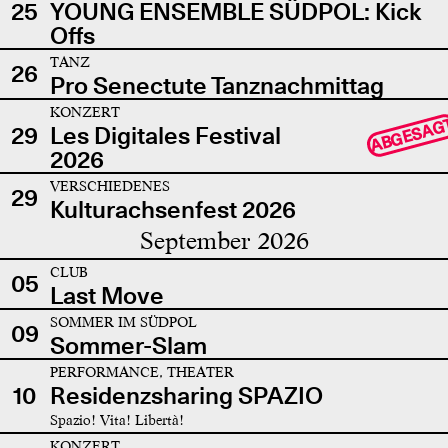
25
YOUNG ENSEMBLE SÜDPOL: Kick
Offs
TANZ
26
Pro Senectute Tanznachmittag
KONZERT
ABGESAG
29
Les Digitales Festival
2026
VERSCHIEDENES
29
Kulturachsenfest 2026
September 2026
CLUB
05
Last Move
SOMMER IM SÜDPOL
09
Sommer-Slam
PERFORMANCE, THEATER
10
Residenzsharing SPAZIO
Spazio! Vita! Libertà!
KONZERT