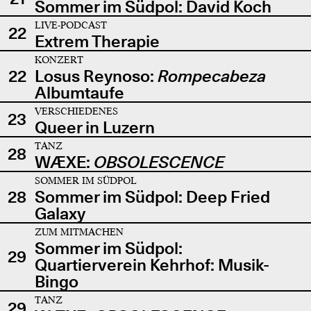
Sommer im Südpol: David Koch
LIVE-PODCAST
22
Extrem Therapie
KONZERT
22
Losus Reynoso:
Rompecabeza
Albumtaufe
VERSCHIEDENES
23
Queer in Luzern
TANZ
28
WÆXE:
OBSOLESCENCE
SOMMER IM SÜDPOL
28
Sommer im Südpol: Deep Fried
Galaxy
ZUM MITMACHEN
Sommer im Südpol:
29
Quartierverein Kehrhof: Musik-
Bingo
TANZ
29