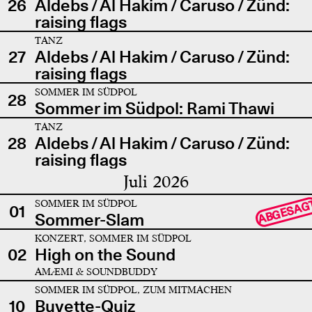
26
Aldebs / Al Hakim / Caruso / Zünd:
raising flags
TANZ
27
Aldebs / Al Hakim / Caruso / Zünd:
raising flags
SOMMER IM SÜDPOL
28
Sommer im Südpol: Rami Thawi
TANZ
28
Aldebs / Al Hakim / Caruso / Zünd:
raising flags
Juli 2026
SOMMER IM SÜDPOL
ABGESAG
01
Sommer-Slam
KONZERT, SOMMER IM SÜDPOL
02
High on the Sound
AMÆMI & SOUNDBUDDY
SOMMER IM SÜDPOL, ZUM MITMACHEN
10
Buvette-Quiz