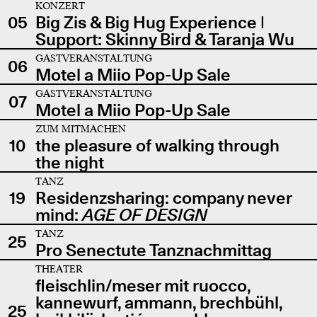
KONZERT
05
Big Zis & Big Hug Experience |
Support: Skinny Bird & Taranja Wu
GASTVERANSTALTUNG
06
Motel a Miio Pop-Up Sale
GASTVERANSTALTUNG
07
Motel a Miio Pop-Up Sale
ZUM MITMACHEN
10
the pleasure of walking through
the night
TANZ
19
Residenzsharing: company never
mind:
AGE OF DESIGN
TANZ
25
Pro Senectute Tanznachmittag
THEATER
fleischlin/meser mit ruocco,
kannewurf, ammann, brechbühl,
25