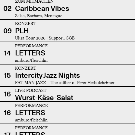
ZUM MITMACHEN
02
Caribbean Vibes
Salsa, Bachata, Merengue
KONZERT
09
PLH
Ultra Tour 2026 | Support: SGB
PERFORMANCE
14
LETTERS
amburo/fleischlin
KONZERT
15
Intercity Jazz Nights
FAT MAN JAZZ – The caliber of Peter Herbolzheimer
LIVE-PODCAST
16
Wurst-Käse-Salat
PERFORMANCE
16
LETTERS
amburo/fleischlin
PERFORMANCE
17
LETTERS