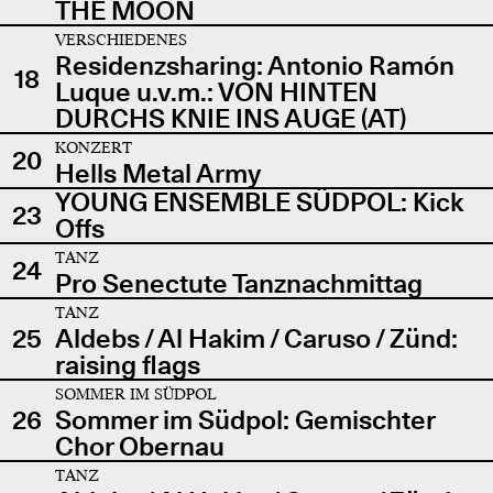
THE MOON
VERSCHIEDENES
Residenzsharing: Antonio Ramón
18
Luque u.v.m.: VON HINTEN
DURCHS KNIE INS AUGE (AT)
KONZERT
20
Hells Metal Army
YOUNG ENSEMBLE SÜDPOL: Kick
23
Offs
TANZ
24
Pro Senectute Tanznachmittag
TANZ
25
Aldebs / Al Hakim / Caruso / Zünd:
raising flags
SOMMER IM SÜDPOL
26
Sommer im Südpol: Gemischter
Chor Obernau
TANZ