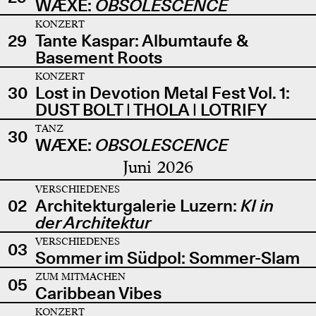
WÆXE:
OBSOLESCENCE
KONZERT
29
Tante Kaspar: Albumtaufe &
Basement Roots
KONZERT
30
Lost in Devotion Metal Fest Vol. 1:
DUST BOLT | THOLA | LOTRIFY
TANZ
30
WÆXE:
OBSOLESCENCE
Juni 2026
VERSCHIEDENES
02
Architekturgalerie Luzern:
KI in
der Architektur
VERSCHIEDENES
03
Sommer im Südpol: Sommer-Slam
ZUM MITMACHEN
05
Caribbean Vibes
KONZERT