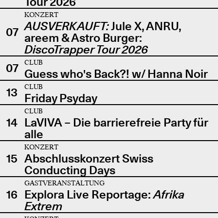
Tour 2026
KONZERT
AUSVERKAUFT:
Jule X, ANRU,
07
areem & Astro Burger:
DiscoTrapper Tour 2026
CLUB
07
Guess who's Back?! w/ Hanna Noir
CLUB
13
Friday Psyday
CLUB
14
LaVIVA – Die barrierefreie Party für
alle
KONZERT
15
Abschlusskonzert Swiss
Conducting Days
GASTVERANSTALTUNG
16
Explora Live Reportage:
Afrika
Extrem