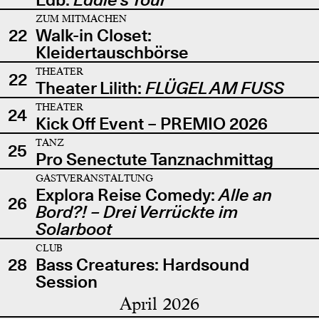
ZUM MITMACHEN
22
Walk-in Closet:
Kleidertauschbörse
THEATER
22
Theater Lilith:
FLÜGEL AM FUSS
THEATER
24
Kick Off Event – PREMIO 2026
TANZ
25
Pro Senectute Tanznachmittag
GASTVERANSTALTUNG
Explora Reise Comedy:
Alle an
26
Bord?! – Drei Verrückte im
Solarboot
CLUB
28
Bass Creatures: Hardsound
Session
April 2026