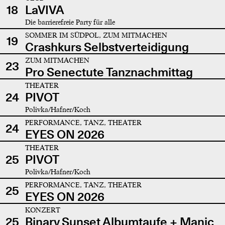
18
LaVIVA
Die barrierefreie Party für alle
SOMMER IM SÜDPOL, ZUM MITMACHEN
19
Crashkurs Selbstverteidigung
ZUM MITMACHEN
23
Pro Senectute Tanznachmittag
THEATER
24
PIVOT
Polivka/Hafner/Koch
PERFORMANCE, TANZ, THEATER
24
EYES ON 2026
THEATER
25
PIVOT
Polivka/Hafner/Koch
PERFORMANCE, TANZ, THEATER
25
EYES ON 2026
KONZERT
25
Binary Sunset Albumtaufe + Manic