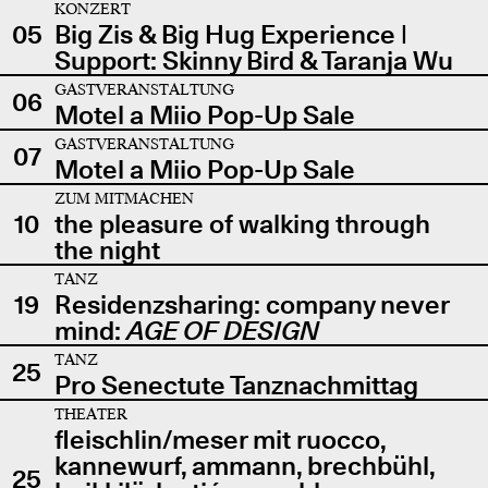
KONZERT
05
Big Zis & Big Hug Experience |
Support: Skinny Bird & Taranja Wu
GASTVERANSTALTUNG
06
Motel a Miio Pop-Up Sale
GASTVERANSTALTUNG
07
Motel a Miio Pop-Up Sale
ZUM MITMACHEN
10
the pleasure of walking through
the night
TANZ
19
Residenzsharing: company never
mind:
AGE OF DESIGN
TANZ
25
Pro Senectute Tanznachmittag
THEATER
fleischlin/meser mit ruocco,
kannewurf, ammann, brechbühl,
25