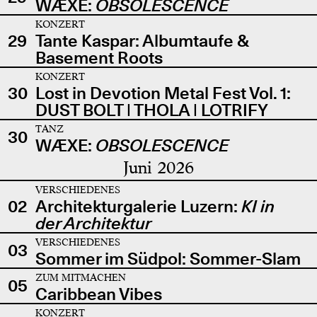
WÆXE:
OBSOLESCENCE
KONZERT
29
Tante Kaspar: Albumtaufe &
Basement Roots
KONZERT
30
Lost in Devotion Metal Fest Vol. 1:
DUST BOLT | THOLA | LOTRIFY
TANZ
30
WÆXE:
OBSOLESCENCE
Juni 2026
VERSCHIEDENES
02
Architekturgalerie Luzern:
KI in
der Architektur
VERSCHIEDENES
03
Sommer im Südpol: Sommer-Slam
ZUM MITMACHEN
05
Caribbean Vibes
KONZERT