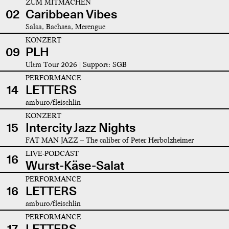
ZUM MITMACHEN
02
Caribbean Vibes
Salsa, Bachata, Merengue
KONZERT
09
PLH
Ultra Tour 2026 | Support: SGB
PERFORMANCE
14
LETTERS
amburo/fleischlin
KONZERT
15
Intercity Jazz Nights
FAT MAN JAZZ – The caliber of Peter Herbolzheimer
LIVE-PODCAST
16
Wurst-Käse-Salat
PERFORMANCE
16
LETTERS
amburo/fleischlin
PERFORMANCE
17
LETTERS