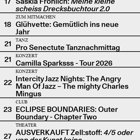
17
Saskia Fröhlich:
Meine kleine
scheiss Drecksbuchtour 2.0
ZUM MITMACHEN
18
Glühvette: Gemütlich ins neue
Jahr
TANZ
21
Pro Senectute Tanznachmittag
KONZERT
21
Camilla Sparksss - Tour 2026
KONZERT
Intercity Jazz Nights: The Angry
22
Man Of Jazz – The mighty Charles
Mingus
CLUB
23
ECLIPSE BOUNDARIES: Outer
Boundary - Chapter Two
THEATER
AUSVERKAUFT Zell:stoff:
4/5 oder
27
von der Kunst keine