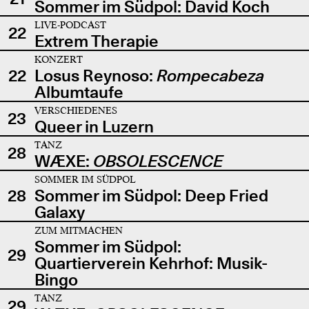
Sommer im Südpol: David Koch
LIVE-PODCAST
22
Extrem Therapie
KONZERT
22
Losus Reynoso:
Rompecabeza
Albumtaufe
VERSCHIEDENES
23
Queer in Luzern
TANZ
28
WÆXE:
OBSOLESCENCE
SOMMER IM SÜDPOL
28
Sommer im Südpol: Deep Fried
Galaxy
ZUM MITMACHEN
Sommer im Südpol:
29
Quartierverein Kehrhof: Musik-
Bingo
TANZ
29