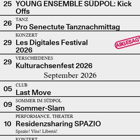
25
YOUNG ENSEMBLE SÜDPOL: Kick
Offs
TANZ
26
Pro Senectute Tanznachmittag
KONZERT
ABGESAG
29
Les Digitales Festival
2026
VERSCHIEDENES
29
Kulturachsenfest 2026
September 2026
CLUB
05
Last Move
SOMMER IM SÜDPOL
09
Sommer-Slam
PERFORMANCE, THEATER
10
Residenzsharing SPAZIO
Spazio! Vita! Libertà!
KONZERT