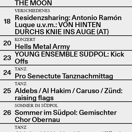
THE MOON
VERSCHIEDENES
Residenzsharing: Antonio Ramón
18
Luque u.v.m.: VON HINTEN
DURCHS KNIE INS AUGE (AT)
KONZERT
20
Hells Metal Army
YOUNG ENSEMBLE SÜDPOL: Kick
23
Offs
TANZ
24
Pro Senectute Tanznachmittag
TANZ
25
Aldebs / Al Hakim / Caruso / Zünd:
raising flags
SOMMER IM SÜDPOL
26
Sommer im Südpol: Gemischter
Chor Obernau
TANZ