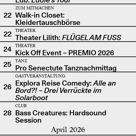
ZUM MITMACHEN
22
Walk-in Closet:
Kleidertauschbörse
THEATER
22
Theater Lilith:
FLÜGEL AM FUSS
THEATER
24
Kick Off Event – PREMIO 2026
TANZ
25
Pro Senectute Tanznachmittag
GASTVERANSTALTUNG
Explora Reise Comedy:
Alle an
26
Bord?! – Drei Verrückte im
Solarboot
CLUB
28
Bass Creatures: Hardsound
Session
April 2026