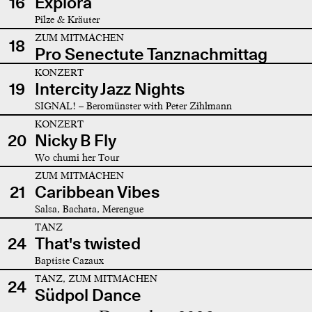
16
Explora
Pilze & Kräuter
ZUM MITMACHEN
18
Pro Senectute Tanznachmittag
KONZERT
19
Intercity Jazz Nights
SIGNAL! – Beromünster with Peter Zihlmann
KONZERT
20
Nicky B Fly
Wo chumi her Tour
ZUM MITMACHEN
21
Caribbean Vibes
Salsa, Bachata, Merengue
TANZ
24
That's twisted
Baptiste Cazaux
TANZ, ZUM MITMACHEN
24
Südpol Dance