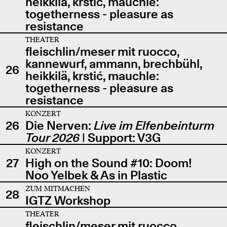
heikkilä, krstić, mauchle:
togetherness - pleasure as
resistance
THEATER
fleischlin/meser mit ruocco,
kannewurf, ammann, brechbühl,
26
heikkilä, krstić, mauchle:
togetherness - pleasure as
resistance
KONZERT
26
Die Nerven:
Live im Elfenbeinturm
Tour 2026
| Support: V3G
KONZERT
27
High on the Sound #10: Doom!
Noo Yelbek & As in Plastic
ZUM MITMACHEN
28
IGTZ Workshop
THEATER
fleischlin/meser mit ruocco,