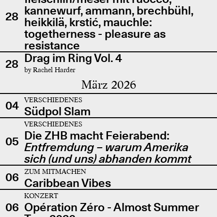
kannewurf, ammann, brechbühl,
28
heikkilä, krstić, mauchle:
togetherness - pleasure as
resistance
Drag im Ring Vol. 4
28
by Rachel Harder
März 2026
VERSCHIEDENES
04
Südpol Slam
VERSCHIEDENES
Die ZHB macht Feierabend:
05
Entfremdung – warum Amerika
sich (und uns) abhanden kommt
ZUM MITMACHEN
06
Caribbean Vibes
KONZERT
06
Opération Zéro - Almost Summer