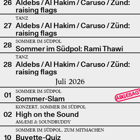
26
Aldebs / Al Hakim / Caruso / Zünd:
raising flags
TANZ
27
Aldebs / Al Hakim / Caruso / Zünd:
raising flags
SOMMER IM SÜDPOL
28
Sommer im Südpol: Rami Thawi
TANZ
28
Aldebs / Al Hakim / Caruso / Zünd:
raising flags
Juli 2026
SOMMER IM SÜDPOL
ABGESAG
01
Sommer-Slam
KONZERT, SOMMER IM SÜDPOL
02
High on the Sound
AMÆMI & SOUNDBUDDY
SOMMER IM SÜDPOL, ZUM MITMACHEN
10
Buvette-Quiz