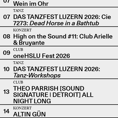
07
Wein im Ohr
TANZ
07
DAS TANZFEST LUZERN 2026: Cie
7273:
Dead Horse in a Bathtub
KONZERT
08
High on the Sound #11: Club Arielle
& Bruyante
CLUB
09
oneHSLU Fest 2026
TANZ
10
DAS TANZFEST LUZERN 2026:
Tanz-Workshops
CLUB
THEO PARRISH [SOUND
13
SIGNATURE | DETROIT] ALL
NIGHT LONG
KONZERT
14
ALTIN GÜN