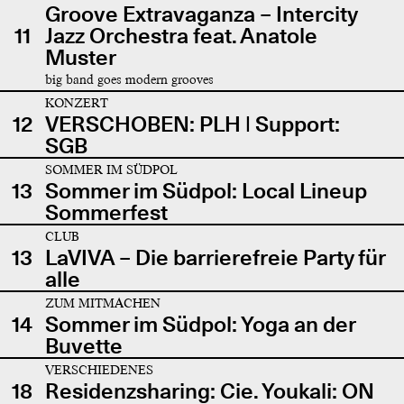
Groove Extravaganza – Intercity
11
Jazz Orchestra feat. Anatole
Muster
big band goes modern grooves
KONZERT
12
VERSCHOBEN: PLH | Support:
SGB
SOMMER IM SÜDPOL
13
Sommer im Südpol: Local Lineup
Sommerfest
CLUB
13
LaVIVA – Die barrierefreie Party für
alle
ZUM MITMACHEN
14
Sommer im Südpol: Yoga an der
Buvette
VERSCHIEDENES
18
Residenzsharing: Cie. Youkali: ON