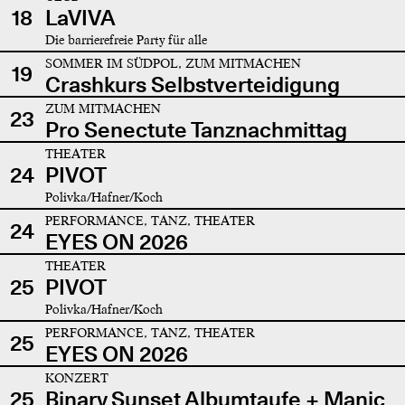
18
LaVIVA
Die barrierefreie Party für alle
SOMMER IM SÜDPOL, ZUM MITMACHEN
19
Crashkurs Selbstverteidigung
ZUM MITMACHEN
23
Pro Senectute Tanznachmittag
THEATER
24
PIVOT
Polivka/Hafner/Koch
PERFORMANCE, TANZ, THEATER
24
EYES ON 2026
THEATER
25
PIVOT
Polivka/Hafner/Koch
PERFORMANCE, TANZ, THEATER
25
EYES ON 2026
KONZERT
25
Binary Sunset Albumtaufe + Manic