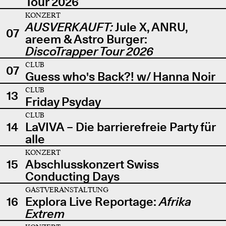
Tour 2026
KONZERT
AUSVERKAUFT:
Jule X, ANRU,
07
areem & Astro Burger:
DiscoTrapper Tour 2026
CLUB
07
Guess who's Back?! w/ Hanna Noir
CLUB
13
Friday Psyday
CLUB
14
LaVIVA – Die barrierefreie Party für
alle
KONZERT
15
Abschlusskonzert Swiss
Conducting Days
GASTVERANSTALTUNG
16
Explora Live Reportage:
Afrika
Extrem