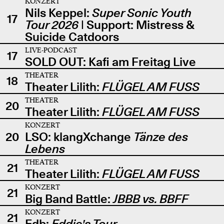
KONZERT
Nils Keppel:
Super Sonic Youth
17
Tour 2026
| Support: Mistress &
Suicide Catdoors
LIVE-PODCAST
17
SOLD OUT: Kafi am Freitag Live
THEATER
18
Theater Lilith:
FLÜGEL AM FUSS
THEATER
20
Theater Lilith:
FLÜGEL AM FUSS
KONZERT
20
LSO: klangXchange
Tänze des
Lebens
THEATER
21
Theater Lilith:
FLÜGEL AM FUSS
KONZERT
21
Big Band Battle:
JBBB vs. BBFF
KONZERT
21
Edb:
Eddie's Tour