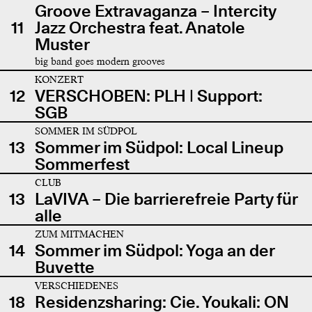
Groove Extravaganza – Intercity
11
Jazz Orchestra feat. Anatole
Muster
big band goes modern grooves
KONZERT
12
VERSCHOBEN: PLH | Support:
SGB
SOMMER IM SÜDPOL
13
Sommer im Südpol: Local Lineup
Sommerfest
CLUB
13
LaVIVA – Die barrierefreie Party für
alle
ZUM MITMACHEN
14
Sommer im Südpol: Yoga an der
Buvette
VERSCHIEDENES
18
Residenzsharing: Cie. Youkali: ON