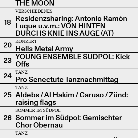
THE MOON
VERSCHIEDENES
Residenzsharing: Antonio Ramón
18
Luque u.v.m.: VON HINTEN
DURCHS KNIE INS AUGE (AT)
KONZERT
20
Hells Metal Army
YOUNG ENSEMBLE SÜDPOL: Kick
23
Offs
TANZ
24
Pro Senectute Tanznachmittag
TANZ
25
Aldebs / Al Hakim / Caruso / Zünd:
raising flags
SOMMER IM SÜDPOL
26
Sommer im Südpol: Gemischter
Chor Obernau
TANZ