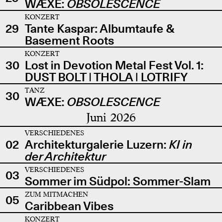
WÆXE:
OBSOLESCENCE
KONZERT
29
Tante Kaspar: Albumtaufe &
Basement Roots
KONZERT
30
Lost in Devotion Metal Fest Vol. 1:
DUST BOLT | THOLA | LOTRIFY
TANZ
30
WÆXE:
OBSOLESCENCE
Juni 2026
VERSCHIEDENES
02
Architekturgalerie Luzern:
KI in
der Architektur
VERSCHIEDENES
03
Sommer im Südpol: Sommer-Slam
ZUM MITMACHEN
05
Caribbean Vibes
KONZERT