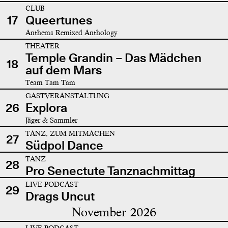
CLUB
17
Queertunes
Anthems Remixed Anthology
THEATER
Temple Grandin – Das Mädchen
18
auf dem Mars
Team Tam Tam
GASTVERANSTALTUNG
26
Explora
Jäger & Sammler
TANZ, ZUM MITMACHEN
27
Südpol Dance
TANZ
28
Pro Senectute Tanznachmittag
LIVE-PODCAST
29
Drags Uncut
November 2026
LIVE-PODCAST