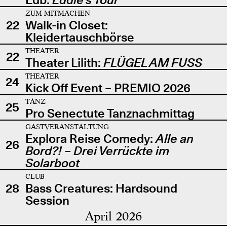
ZUM MITMACHEN
22
Walk-in Closet:
Kleidertauschbörse
THEATER
22
Theater Lilith:
FLÜGEL AM FUSS
THEATER
24
Kick Off Event – PREMIO 2026
TANZ
25
Pro Senectute Tanznachmittag
GASTVERANSTALTUNG
Explora Reise Comedy:
Alle an
26
Bord?! – Drei Verrückte im
Solarboot
CLUB
28
Bass Creatures: Hardsound
Session
April 2026