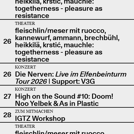
heikkilä, krstić, mauchle:
togetherness - pleasure as
resistance
THEATER
fleischlin/meser mit ruocco,
kannewurf, ammann, brechbühl,
26
heikkilä, krstić, mauchle:
togetherness - pleasure as
resistance
KONZERT
26
Die Nerven:
Live im Elfenbeinturm
Tour 2026
| Support: V3G
KONZERT
27
High on the Sound #10: Doom!
Noo Yelbek & As in Plastic
ZUM MITMACHEN
28
IGTZ Workshop
THEATER
fleischlin/meser mit ruocco,