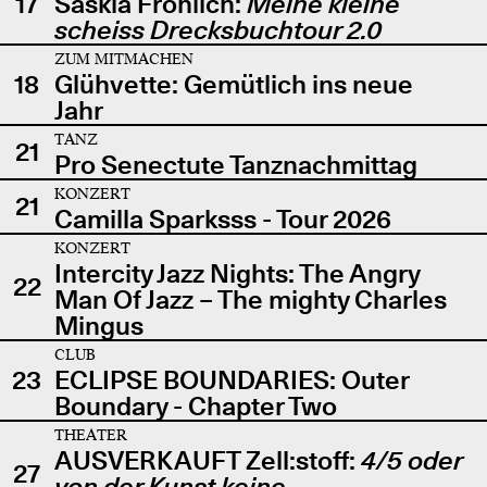
17
Saskia Fröhlich:
Meine kleine
scheiss Drecksbuchtour 2.0
ZUM MITMACHEN
18
Glühvette: Gemütlich ins neue
Jahr
TANZ
21
Pro Senectute Tanznachmittag
KONZERT
21
Camilla Sparksss - Tour 2026
KONZERT
Intercity Jazz Nights: The Angry
22
Man Of Jazz – The mighty Charles
Mingus
CLUB
23
ECLIPSE BOUNDARIES: Outer
Boundary - Chapter Two
THEATER
AUSVERKAUFT Zell:stoff:
4/5 oder
27
von der Kunst keine