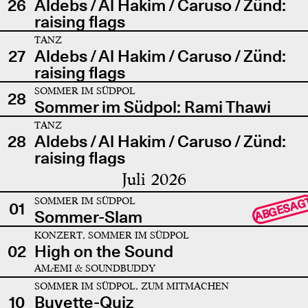
26
Aldebs / Al Hakim / Caruso / Zünd:
raising flags
TANZ
27
Aldebs / Al Hakim / Caruso / Zünd:
raising flags
SOMMER IM SÜDPOL
28
Sommer im Südpol: Rami Thawi
TANZ
28
Aldebs / Al Hakim / Caruso / Zünd:
raising flags
Juli 2026
SOMMER IM SÜDPOL
ABGESAG
01
Sommer-Slam
KONZERT, SOMMER IM SÜDPOL
02
High on the Sound
AMÆMI & SOUNDBUDDY
SOMMER IM SÜDPOL, ZUM MITMACHEN
10
Buvette-Quiz