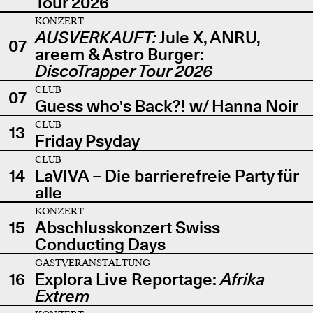
Tour 2026
KONZERT
AUSVERKAUFT:
Jule X, ANRU,
07
areem & Astro Burger:
DiscoTrapper Tour 2026
CLUB
07
Guess who's Back?! w/ Hanna Noir
CLUB
13
Friday Psyday
CLUB
14
LaVIVA – Die barrierefreie Party für
alle
KONZERT
15
Abschlusskonzert Swiss
Conducting Days
GASTVERANSTALTUNG
16
Explora Live Reportage:
Afrika
Extrem