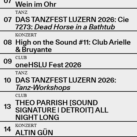
07
Wein im Ohr
TANZ
07
DAS TANZFEST LUZERN 2026: Cie
7273:
Dead Horse in a Bathtub
KONZERT
08
High on the Sound #11: Club Arielle
& Bruyante
CLUB
09
oneHSLU Fest 2026
TANZ
10
DAS TANZFEST LUZERN 2026:
Tanz-Workshops
CLUB
THEO PARRISH [SOUND
13
SIGNATURE | DETROIT] ALL
NIGHT LONG
KONZERT
14
ALTIN GÜN