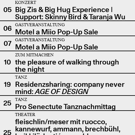
KONZERT
05
Big Zis & Big Hug Experience |
Support: Skinny Bird & Taranja Wu
GASTVERANSTALTUNG
06
Motel a Miio Pop-Up Sale
GASTVERANSTALTUNG
07
Motel a Miio Pop-Up Sale
ZUM MITMACHEN
10
the pleasure of walking through
the night
TANZ
19
Residenzsharing: company never
mind:
AGE OF DESIGN
TANZ
25
Pro Senectute Tanznachmittag
THEATER
fleischlin/meser mit ruocco,
kannewurf, ammann, brechbühl,
25