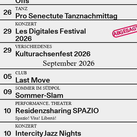
Offs
TANZ
26
Pro Senectute Tanznachmittag
KONZERT
ABGESAG
29
Les Digitales Festival
2026
VERSCHIEDENES
29
Kulturachsenfest 2026
September 2026
CLUB
05
Last Move
SOMMER IM SÜDPOL
09
Sommer-Slam
PERFORMANCE, THEATER
10
Residenzsharing SPAZIO
Spazio! Vita! Libertà!
KONZERT
10
Intercity Jazz Nights