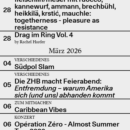
kannewurf, ammann, brechbühl,
28
heikkilä, krstić, mauchle:
togetherness - pleasure as
resistance
Drag im Ring Vol. 4
28
by Rachel Harder
März 2026
VERSCHIEDENES
04
Südpol Slam
VERSCHIEDENES
Die ZHB macht Feierabend:
05
Entfremdung – warum Amerika
sich (und uns) abhanden kommt
ZUM MITMACHEN
06
Caribbean Vibes
KONZERT
06
Opération Zéro - Almost Summer