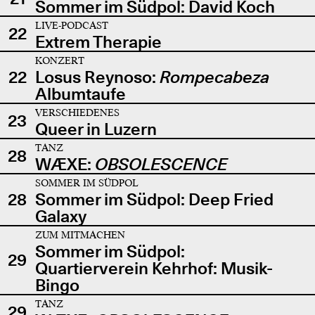
Sommer im Südpol: David Koch
LIVE-PODCAST
22
Extrem Therapie
KONZERT
22
Losus Reynoso:
Rompecabeza
Albumtaufe
VERSCHIEDENES
23
Queer in Luzern
TANZ
28
WÆXE:
OBSOLESCENCE
SOMMER IM SÜDPOL
28
Sommer im Südpol: Deep Fried
Galaxy
ZUM MITMACHEN
Sommer im Südpol:
29
Quartierverein Kehrhof: Musik-
Bingo
TANZ
29