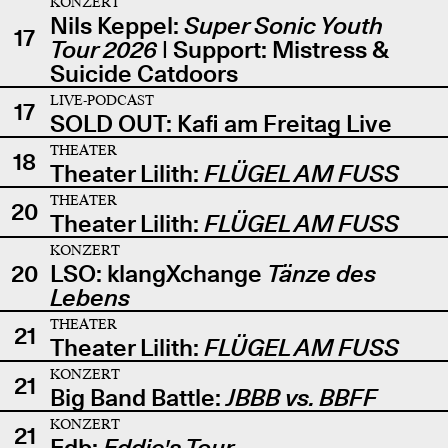
KONZERT
Nils Keppel:
Super Sonic Youth
17
Tour 2026
| Support: Mistress &
Suicide Catdoors
LIVE-PODCAST
17
SOLD OUT: Kafi am Freitag Live
THEATER
18
Theater Lilith:
FLÜGEL AM FUSS
THEATER
20
Theater Lilith:
FLÜGEL AM FUSS
KONZERT
20
LSO: klangXchange
Tänze des
Lebens
THEATER
21
Theater Lilith:
FLÜGEL AM FUSS
KONZERT
21
Big Band Battle:
JBBB vs. BBFF
KONZERT
21
Edb:
Eddie's Tour