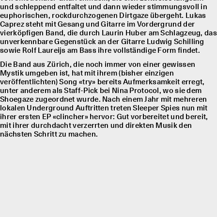
und schleppend entfaltet und dann wieder stimmungsvoll in
euphorischen, rockdurchzogenen Dirtgaze übergeht. Lukas
Caprez steht mit Gesang und Gitarre im Vordergrund der
vierköpfigen Band, die durch Laurin Huber am Schlagzeug, das
unverkennbare Gegenstück an der Gitarre Ludwig Schilling
sowie Rolf Laureĳs am Bass ihre vollständige Form findet.
Die Band aus Zürich, die noch immer von einer gewissen
Mystik umgeben ist, hat mit ihrem (bisher einzigen
veröffentlichten) Song «try» bereits Aufmerksamkeit erregt,
unter anderem als Staff-Pick bei Nina Protocol, wo sie dem
Shoegaze zugeordnet wurde. Nach einem Jahr mit mehreren
lokalen Underground Auftritten treten Sleeper Spies nun mit
ihrer ersten EP «clincher» hervor: Gut vorbereitet und bereit,
mit ihrer durchdacht verzerrten und direkten Musik den
nächsten Schritt zu machen.