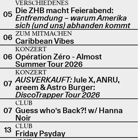
VERSCHIEDENES
Die ZHB macht Feierabend:
05
Entfremdung – warum Amerika
sich (und uns) abhanden kommt
ZUM MITMACHEN
06
Caribbean Vibes
KONZERT
06
Opération Zéro - Almost
Summer Tour 2026
KONZERT
AUSVERKAUFT:
Jule X, ANRU,
07
areem & Astro Burger:
DiscoTrapper Tour 2026
CLUB
07
Guess who's Back?! w/ Hanna
Noir
CLUB
13
Friday Psyday