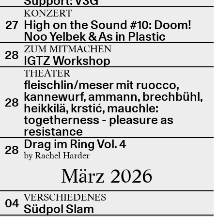
Support: V3G
KONZERT
27
High on the Sound #10: Doom!
Noo Yelbek & As in Plastic
ZUM MITMACHEN
28
IGTZ Workshop
THEATER
fleischlin/meser mit ruocco,
kannewurf, ammann, brechbühl,
28
heikkilä, krstić, mauchle:
togetherness - pleasure as
resistance
Drag im Ring Vol. 4
28
by Rachel Harder
März 2026
VERSCHIEDENES
04
Südpol Slam