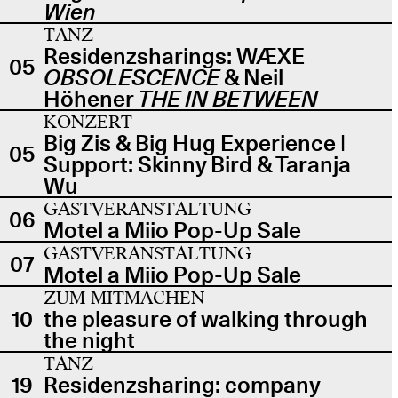
Wien
TANZ
Residenzsharings: WÆXE
05
OBSOLESCENCE
& Neil
Höhener
THE IN BETWEEN
KONZERT
Big Zis & Big Hug Experience |
05
Support: Skinny Bird & Taranja
Wu
GASTVERANSTALTUNG
06
Motel a Miio Pop-Up Sale
GASTVERANSTALTUNG
07
Motel a Miio Pop-Up Sale
ZUM MITMACHEN
10
the pleasure of walking through
the night
TANZ
19
Residenzsharing: company