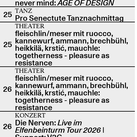
never mind:
AGE OF DESIGN
TANZ
25
Pro Senectute Tanznachmittag
THEATER
fleischlin/meser mit ruocco,
kannewurf, ammann, brechbühl,
25
heikkilä, krstić, mauchle:
togetherness - pleasure as
resistance
THEATER
fleischlin/meser mit ruocco,
kannewurf, ammann, brechbühl,
26
heikkilä, krstić, mauchle:
togetherness - pleasure as
resistance
KONZERT
Die Nerven:
Live im
26
Elfenbeinturm Tour 2026
|