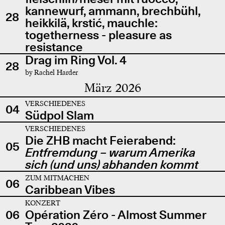
kannewurf, ammann, brechbühl,
28
heikkilä, krstić, mauchle:
togetherness - pleasure as
resistance
Drag im Ring Vol. 4
28
by Rachel Harder
März 2026
VERSCHIEDENES
04
Südpol Slam
VERSCHIEDENES
Die ZHB macht Feierabend:
05
Entfremdung – warum Amerika
sich (und uns) abhanden kommt
ZUM MITMACHEN
06
Caribbean Vibes
KONZERT
06
Opération Zéro - Almost Summer