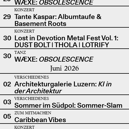
WÆXE:
OBSOLESCENCE
KONZERT
29
Tante Kaspar: Albumtaufe &
Basement Roots
KONZERT
30
Lost in Devotion Metal Fest Vol. 1:
DUST BOLT | THOLA | LOTRIFY
TANZ
30
WÆXE:
OBSOLESCENCE
Juni 2026
VERSCHIEDENES
02
Architekturgalerie Luzern:
KI in
der Architektur
VERSCHIEDENES
03
Sommer im Südpol: Sommer-Slam
ZUM MITMACHEN
05
Caribbean Vibes
KONZERT