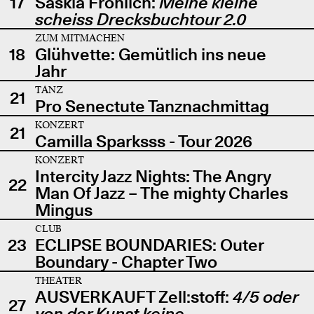
17
Saskia Fröhlich:
Meine kleine
scheiss Drecksbuchtour 2.0
ZUM MITMACHEN
18
Glühvette: Gemütlich ins neue
Jahr
TANZ
21
Pro Senectute Tanznachmittag
KONZERT
21
Camilla Sparksss - Tour 2026
KONZERT
Intercity Jazz Nights: The Angry
22
Man Of Jazz – The mighty Charles
Mingus
CLUB
23
ECLIPSE BOUNDARIES: Outer
Boundary - Chapter Two
THEATER
AUSVERKAUFT Zell:stoff:
4/5 oder
27
von der Kunst keine