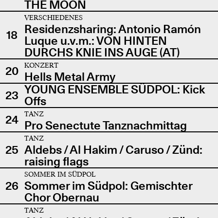
THE MOON
VERSCHIEDENES
Residenzsharing: Antonio Ramón
18
Luque u.v.m.: VON HINTEN
DURCHS KNIE INS AUGE (AT)
KONZERT
20
Hells Metal Army
YOUNG ENSEMBLE SÜDPOL: Kick
23
Offs
TANZ
24
Pro Senectute Tanznachmittag
TANZ
25
Aldebs / Al Hakim / Caruso / Zünd:
raising flags
SOMMER IM SÜDPOL
26
Sommer im Südpol: Gemischter
Chor Obernau
TANZ