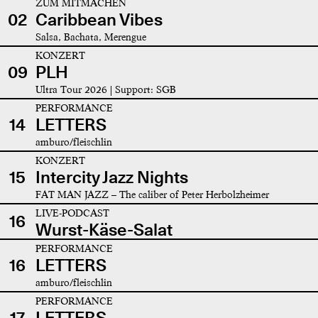
ZUM MITMACHEN
02
Caribbean Vibes
Salsa, Bachata, Merengue
KONZERT
09
PLH
Ultra Tour 2026 | Support: SGB
PERFORMANCE
14
LETTERS
amburo/fleischlin
KONZERT
15
Intercity Jazz Nights
FAT MAN JAZZ – The caliber of Peter Herbolzheimer
LIVE-PODCAST
16
Wurst-Käse-Salat
PERFORMANCE
16
LETTERS
amburo/fleischlin
PERFORMANCE
17
LETTERS