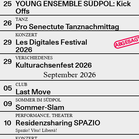
25
YOUNG ENSEMBLE SÜDPOL: Kick
Offs
TANZ
26
Pro Senectute Tanznachmittag
KONZERT
ABGESAG
29
Les Digitales Festival
2026
VERSCHIEDENES
29
Kulturachsenfest 2026
September 2026
CLUB
05
Last Move
SOMMER IM SÜDPOL
09
Sommer-Slam
PERFORMANCE, THEATER
10
Residenzsharing SPAZIO
Spazio! Vita! Libertà!
KONZERT