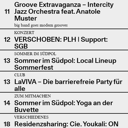
Groove Extravaganza – Intercity
11
Jazz Orchestra feat. Anatole
Muster
big band goes modern grooves
KONZERT
12
VERSCHOBEN: PLH | Support:
SGB
SOMMER IM SÜDPOL
13
Sommer im Südpol: Local Lineup
Sommerfest
CLUB
13
LaVIVA – Die barrierefreie Party für
alle
ZUM MITMACHEN
14
Sommer im Südpol: Yoga an der
Buvette
VERSCHIEDENES
18
Residenzsharing: Cie. Youkali: ON