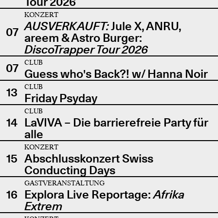
Tour 2026
KONZERT
AUSVERKAUFT:
Jule X, ANRU,
07
areem & Astro Burger:
DiscoTrapper Tour 2026
CLUB
07
Guess who's Back?! w/ Hanna Noir
CLUB
13
Friday Psyday
CLUB
14
LaVIVA – Die barrierefreie Party für
alle
KONZERT
15
Abschlusskonzert Swiss
Conducting Days
GASTVERANSTALTUNG
16
Explora Live Reportage:
Afrika
Extrem