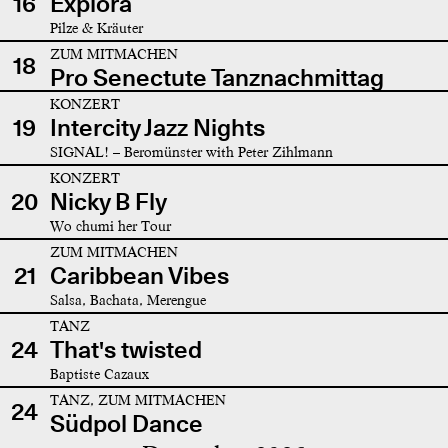
16
Explora
Pilze & Kräuter
ZUM MITMACHEN
18
Pro Senectute Tanznachmittag
KONZERT
19
Intercity Jazz Nights
SIGNAL! – Beromünster with Peter Zihlmann
KONZERT
20
Nicky B Fly
Wo chumi her Tour
ZUM MITMACHEN
21
Caribbean Vibes
Salsa, Bachata, Merengue
TANZ
24
That's twisted
Baptiste Cazaux
TANZ, ZUM MITMACHEN
24
Südpol Dance