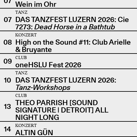
07
Wein im Ohr
TANZ
07
DAS TANZFEST LUZERN 2026: Cie
7273:
Dead Horse in a Bathtub
KONZERT
08
High on the Sound #11: Club Arielle
& Bruyante
CLUB
09
oneHSLU Fest 2026
TANZ
10
DAS TANZFEST LUZERN 2026:
Tanz-Workshops
CLUB
THEO PARRISH [SOUND
13
SIGNATURE | DETROIT] ALL
NIGHT LONG
KONZERT
14
ALTIN GÜN