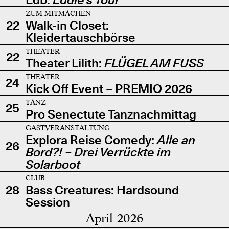
ZUM MITMACHEN
22
Walk-in Closet:
Kleidertauschbörse
THEATER
22
Theater Lilith:
FLÜGEL AM FUSS
THEATER
24
Kick Off Event – PREMIO 2026
TANZ
25
Pro Senectute Tanznachmittag
GASTVERANSTALTUNG
Explora Reise Comedy:
Alle an
26
Bord?! – Drei Verrückte im
Solarboot
CLUB
28
Bass Creatures: Hardsound
Session
April 2026