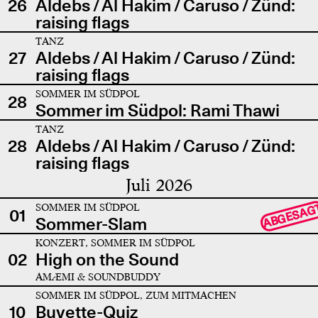
26
Aldebs / Al Hakim / Caruso / Zünd:
raising flags
TANZ
27
Aldebs / Al Hakim / Caruso / Zünd:
raising flags
SOMMER IM SÜDPOL
28
Sommer im Südpol: Rami Thawi
TANZ
28
Aldebs / Al Hakim / Caruso / Zünd:
raising flags
Juli 2026
SOMMER IM SÜDPOL
ABGESAG
01
Sommer-Slam
KONZERT, SOMMER IM SÜDPOL
02
High on the Sound
AMÆMI & SOUNDBUDDY
SOMMER IM SÜDPOL, ZUM MITMACHEN
10
Buvette-Quiz