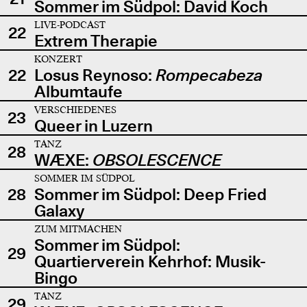
Sommer im Südpol: David Koch
LIVE-PODCAST
22
Extrem Therapie
KONZERT
22
Losus Reynoso:
Rompecabeza
Albumtaufe
VERSCHIEDENES
23
Queer in Luzern
TANZ
28
WÆXE:
OBSOLESCENCE
SOMMER IM SÜDPOL
28
Sommer im Südpol: Deep Fried
Galaxy
ZUM MITMACHEN
Sommer im Südpol:
29
Quartierverein Kehrhof: Musik-
Bingo
TANZ
29