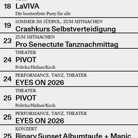
18
LaVIVA
Die barrierefreie Party für alle
SOMMER IM SÜDPOL, ZUM MITMACHEN
19
Crashkurs Selbstverteidigung
ZUM MITMACHEN
23
Pro Senectute Tanznachmittag
THEATER
24
PIVOT
Polivka/Hafner/Koch
PERFORMANCE, TANZ, THEATER
24
EYES ON 2026
THEATER
25
PIVOT
Polivka/Hafner/Koch
PERFORMANCE, TANZ, THEATER
25
EYES ON 2026
KONZERT
25
Binary Sunset Albumtaufe + Manic