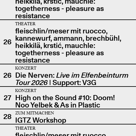
heikkilä, krstić, mauchle:
togetherness - pleasure as
resistance
THEATER
fleischlin/meser mit ruocco,
kannewurf, ammann, brechbühl,
26
heikkilä, krstić, mauchle:
togetherness - pleasure as
resistance
KONZERT
26
Die Nerven:
Live im Elfenbeinturm
Tour 2026
| Support: V3G
KONZERT
27
High on the Sound #10: Doom!
Noo Yelbek & As in Plastic
ZUM MITMACHEN
28
IGTZ Workshop
THEATER
fleischlin/meser mit ruocco,