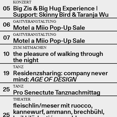
KONZERT
05
Big Zis & Big Hug Experience |
Support: Skinny Bird & Taranja Wu
GASTVERANSTALTUNG
06
Motel a Miio Pop-Up Sale
GASTVERANSTALTUNG
07
Motel a Miio Pop-Up Sale
ZUM MITMACHEN
10
the pleasure of walking through
the night
TANZ
19
Residenzsharing: company never
mind:
AGE OF DESIGN
TANZ
25
Pro Senectute Tanznachmittag
THEATER
fleischlin/meser mit ruocco,
kannewurf, ammann, brechbühl,
25