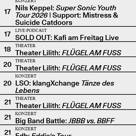
KONZERT
Nils Keppel:
Super Sonic Youth
17
Tour 2026
| Support: Mistress &
Suicide Catdoors
LIVE-PODCAST
17
SOLD OUT: Kafi am Freitag Live
THEATER
18
Theater Lilith:
FLÜGEL AM FUSS
THEATER
20
Theater Lilith:
FLÜGEL AM FUSS
KONZERT
20
LSO: klangXchange
Tänze des
Lebens
THEATER
21
Theater Lilith:
FLÜGEL AM FUSS
KONZERT
21
Big Band Battle:
JBBB vs. BBFF
KONZERT
21
Edb:
Eddie's Tour