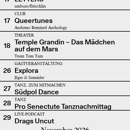
amburo/fleischlin
CLUB
17
Queertunes
Anthems Remixed Anthology
THEATER
Temple Grandin – Das Mädchen
18
auf dem Mars
Team Tam Tam
GASTVERANSTALTUNG
26
Explora
Jäger & Sammler
TANZ, ZUM MITMACHEN
27
Südpol Dance
TANZ
28
Pro Senectute Tanznachmittag
LIVE-PODCAST
29
Drags Uncut
November 2026