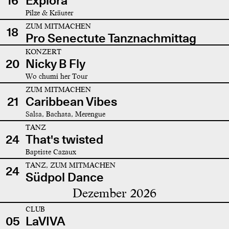
16
Explora
Pilze & Kräuter
ZUM MITMACHEN
18
Pro Senectute Tanznachmittag
KONZERT
20
Nicky B Fly
Wo chumi her Tour
ZUM MITMACHEN
21
Caribbean Vibes
Salsa, Bachata, Merengue
TANZ
24
That's twisted
Baptiste Cazaux
TANZ, ZUM MITMACHEN
24
Südpol Dance
Dezember 2026
CLUB
05
LaVIVA