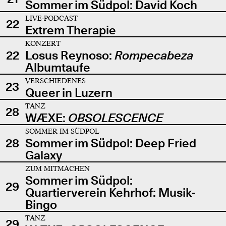
Sommer im Südpol: David Koch
LIVE-PODCAST
22
Extrem Therapie
KONZERT
22
Losus Reynoso:
Rompecabeza
Albumtaufe
VERSCHIEDENES
23
Queer in Luzern
TANZ
28
WÆXE:
OBSOLESCENCE
SOMMER IM SÜDPOL
28
Sommer im Südpol: Deep Fried
Galaxy
ZUM MITMACHEN
Sommer im Südpol:
29
Quartierverein Kehrhof: Musik-
Bingo
TANZ
29