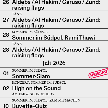
26
Aldebs / Al Hakim / Caruso / Zünd:
raising flags
TANZ
27
Aldebs / Al Hakim / Caruso / Zünd:
raising flags
SOMMER IM SÜDPOL
28
Sommer im Südpol: Rami Thawi
TANZ
28
Aldebs / Al Hakim / Caruso / Zünd:
raising flags
Juli 2026
SOMMER IM SÜDPOL
ABGESAG
01
Sommer-Slam
KONZERT, SOMMER IM SÜDPOL
02
High on the Sound
AMÆMI & SOUNDBUDDY
SOMMER IM SÜDPOL, ZUM MITMACHEN
10
Buvette-Quiz