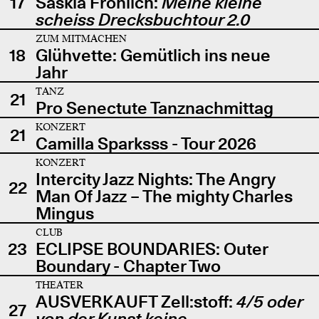
17
Saskia Fröhlich:
Meine kleine
scheiss Drecksbuchtour 2.0
ZUM MITMACHEN
18
Glühvette: Gemütlich ins neue
Jahr
TANZ
21
Pro Senectute Tanznachmittag
KONZERT
21
Camilla Sparksss - Tour 2026
KONZERT
Intercity Jazz Nights: The Angry
22
Man Of Jazz – The mighty Charles
Mingus
CLUB
23
ECLIPSE BOUNDARIES: Outer
Boundary - Chapter Two
THEATER
AUSVERKAUFT Zell:stoff:
4/5 oder
27
von der Kunst keine