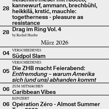
kannewurf, ammann, brechbühl,
28
heikkilä, krstić, mauchle:
togetherness - pleasure as
resistance
Drag im Ring Vol. 4
28
by Rachel Harder
März 2026
VERSCHIEDENES
04
Südpol Slam
VERSCHIEDENES
Die ZHB macht Feierabend:
05
Entfremdung – warum Amerika
sich (und uns) abhanden kommt
ZUM MITMACHEN
06
Caribbean Vibes
KONZERT
06
Opération Zéro - Almost Summer