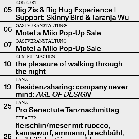
KONZERT
05
Big Zis & Big Hug Experience |
Support: Skinny Bird & Taranja Wu
GASTVERANSTALTUNG
06
Motel a Miio Pop-Up Sale
GASTVERANSTALTUNG
07
Motel a Miio Pop-Up Sale
ZUM MITMACHEN
10
the pleasure of walking through
the night
TANZ
19
Residenzsharing: company never
mind:
AGE OF DESIGN
TANZ
25
Pro Senectute Tanznachmittag
THEATER
fleischlin/meser mit ruocco,
kannewurf, ammann, brechbühl,
25