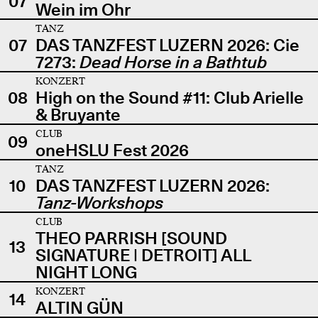
07
Wein im Ohr
TANZ
07
DAS TANZFEST LUZERN 2026: Cie
7273:
Dead Horse in a Bathtub
KONZERT
08
High on the Sound #11: Club Arielle
& Bruyante
CLUB
09
oneHSLU Fest 2026
TANZ
10
DAS TANZFEST LUZERN 2026:
Tanz-Workshops
CLUB
THEO PARRISH [SOUND
13
SIGNATURE | DETROIT] ALL
NIGHT LONG
KONZERT
14
ALTIN GÜN