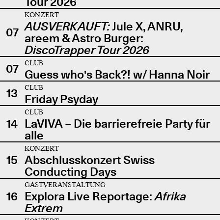
Tour 2026
KONZERT
AUSVERKAUFT:
Jule X, ANRU,
07
areem & Astro Burger:
DiscoTrapper Tour 2026
CLUB
07
Guess who's Back?! w/ Hanna Noir
CLUB
13
Friday Psyday
CLUB
14
LaVIVA – Die barrierefreie Party für
alle
KONZERT
15
Abschlusskonzert Swiss
Conducting Days
GASTVERANSTALTUNG
16
Explora Live Reportage:
Afrika
Extrem