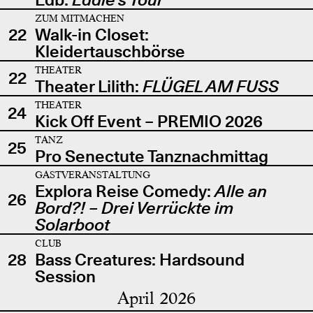
ZUM MITMACHEN
22
Walk-in Closet:
Kleidertauschbörse
THEATER
22
Theater Lilith:
FLÜGEL AM FUSS
THEATER
24
Kick Off Event – PREMIO 2026
TANZ
25
Pro Senectute Tanznachmittag
GASTVERANSTALTUNG
Explora Reise Comedy:
Alle an
26
Bord?! – Drei Verrückte im
Solarboot
CLUB
28
Bass Creatures: Hardsound
Session
April 2026