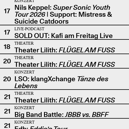
KONZERT
Nils Keppel:
Super Sonic Youth
17
Tour 2026
| Support: Mistress &
Suicide Catdoors
LIVE-PODCAST
17
SOLD OUT: Kafi am Freitag Live
THEATER
18
Theater Lilith:
FLÜGEL AM FUSS
THEATER
20
Theater Lilith:
FLÜGEL AM FUSS
KONZERT
20
LSO: klangXchange
Tänze des
Lebens
THEATER
21
Theater Lilith:
FLÜGEL AM FUSS
KONZERT
21
Big Band Battle:
JBBB vs. BBFF
KONZERT
21
Edb:
Eddie's Tour