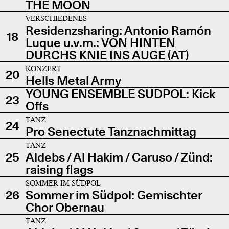
THE MOON
VERSCHIEDENES
Residenzsharing: Antonio Ramón
18
Luque u.v.m.: VON HINTEN
DURCHS KNIE INS AUGE (AT)
KONZERT
20
Hells Metal Army
YOUNG ENSEMBLE SÜDPOL: Kick
23
Offs
TANZ
24
Pro Senectute Tanznachmittag
TANZ
25
Aldebs / Al Hakim / Caruso / Zünd:
raising flags
SOMMER IM SÜDPOL
26
Sommer im Südpol: Gemischter
Chor Obernau
TANZ