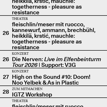
heikkilä, krstić, mauchle:
togetherness - pleasure as
resistance
THEATER
fleischlin/meser mit ruocco,
kannewurf, ammann, brechbühl,
26
heikkilä, krstić, mauchle:
togetherness - pleasure as
resistance
KONZERT
26
Die Nerven:
Live im Elfenbeinturm
Tour 2026
| Support: V3G
KONZERT
27
High on the Sound #10: Doom!
Noo Yelbek & As in Plastic
ZUM MITMACHEN
28
IGTZ Workshop
THEATER
fleischlin/meser mit ruocco,