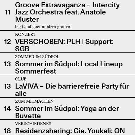
Groove Extravaganza – Intercity
11
Jazz Orchestra feat. Anatole
Muster
big band goes modern grooves
KONZERT
12
VERSCHOBEN: PLH | Support:
SGB
SOMMER IM SÜDPOL
13
Sommer im Südpol: Local Lineup
Sommerfest
CLUB
13
LaVIVA – Die barrierefreie Party für
alle
ZUM MITMACHEN
14
Sommer im Südpol: Yoga an der
Buvette
VERSCHIEDENES
18
Residenzsharing: Cie. Youkali: ON