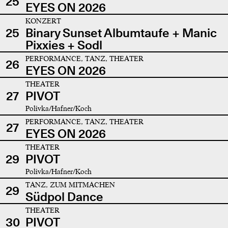
25
EYES ON 2026
KONZERT
25
Binary Sunset Albumtaufe + Manic
Pixxies + Sodl
PERFORMANCE, TANZ, THEATER
26
EYES ON 2026
THEATER
27
PIVOT
Polivka/Hafner/Koch
PERFORMANCE, TANZ, THEATER
27
EYES ON 2026
THEATER
29
PIVOT
Polivka/Hafner/Koch
TANZ, ZUM MITMACHEN
29
Südpol Dance
THEATER
30
PIVOT