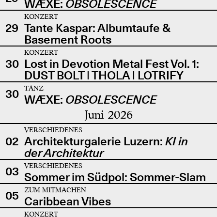
WÆXE:
OBSOLESCENCE
KONZERT
29
Tante Kaspar: Albumtaufe &
Basement Roots
KONZERT
30
Lost in Devotion Metal Fest Vol. 1:
DUST BOLT | THOLA | LOTRIFY
TANZ
30
WÆXE:
OBSOLESCENCE
Juni 2026
VERSCHIEDENES
02
Architekturgalerie Luzern:
KI in
der Architektur
VERSCHIEDENES
03
Sommer im Südpol: Sommer-Slam
ZUM MITMACHEN
05
Caribbean Vibes
KONZERT