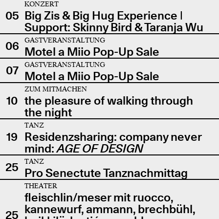
KONZERT
05
Big Zis & Big Hug Experience |
Support: Skinny Bird & Taranja Wu
GASTVERANSTALTUNG
06
Motel a Miio Pop-Up Sale
GASTVERANSTALTUNG
07
Motel a Miio Pop-Up Sale
ZUM MITMACHEN
10
the pleasure of walking through
the night
TANZ
19
Residenzsharing: company never
mind:
AGE OF DESIGN
TANZ
25
Pro Senectute Tanznachmittag
THEATER
fleischlin/meser mit ruocco,
kannewurf, ammann, brechbühl,
25