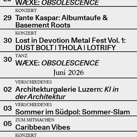
WÆXE:
OBSOLESCENCE
KONZERT
29
Tante Kaspar: Albumtaufe &
Basement Roots
KONZERT
30
Lost in Devotion Metal Fest Vol. 1:
DUST BOLT | THOLA | LOTRIFY
TANZ
30
WÆXE:
OBSOLESCENCE
Juni 2026
VERSCHIEDENES
02
Architekturgalerie Luzern:
KI in
der Architektur
VERSCHIEDENES
03
Sommer im Südpol: Sommer-Slam
ZUM MITMACHEN
05
Caribbean Vibes
KONZERT