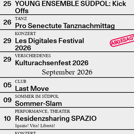
25
YOUNG ENSEMBLE SÜDPOL: Kick
Offs
TANZ
26
Pro Senectute Tanznachmittag
KONZERT
ABGESAG
29
Les Digitales Festival
2026
VERSCHIEDENES
29
Kulturachsenfest 2026
September 2026
CLUB
05
Last Move
SOMMER IM SÜDPOL
09
Sommer-Slam
PERFORMANCE, THEATER
10
Residenzsharing SPAZIO
Spazio! Vita! Libertà!
KONZERT