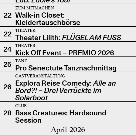
ZUM MITMACHEN
22
Walk-in Closet:
Kleidertauschbörse
THEATER
22
Theater Lilith:
FLÜGEL AM FUSS
THEATER
24
Kick Off Event – PREMIO 2026
TANZ
25
Pro Senectute Tanznachmittag
GASTVERANSTALTUNG
Explora Reise Comedy:
Alle an
26
Bord?! – Drei Verrückte im
Solarboot
CLUB
28
Bass Creatures: Hardsound
Session
April 2026