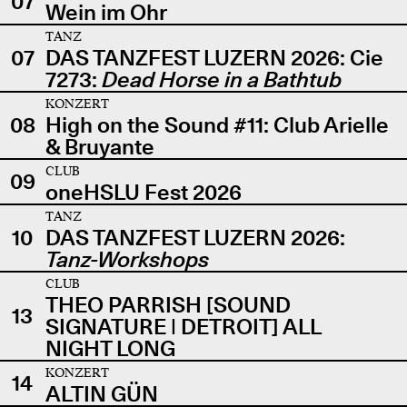
07
Wein im Ohr
TANZ
07
DAS TANZFEST LUZERN 2026: Cie
7273:
Dead Horse in a Bathtub
KONZERT
08
High on the Sound #11: Club Arielle
& Bruyante
CLUB
09
oneHSLU Fest 2026
TANZ
10
DAS TANZFEST LUZERN 2026:
Tanz-Workshops
CLUB
THEO PARRISH [SOUND
13
SIGNATURE | DETROIT] ALL
NIGHT LONG
KONZERT
14
ALTIN GÜN