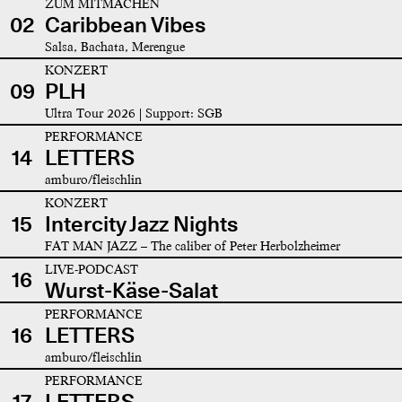
ZUM MITMACHEN
02
Caribbean Vibes
Salsa, Bachata, Merengue
KONZERT
09
PLH
Ultra Tour 2026 | Support: SGB
PERFORMANCE
14
LETTERS
amburo/fleischlin
KONZERT
15
Intercity Jazz Nights
FAT MAN JAZZ – The caliber of Peter Herbolzheimer
LIVE-PODCAST
16
Wurst-Käse-Salat
PERFORMANCE
16
LETTERS
amburo/fleischlin
PERFORMANCE
17
LETTERS