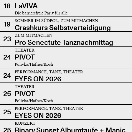
18
LaVIVA
Die barrierefreie Party für alle
SOMMER IM SÜDPOL, ZUM MITMACHEN
19
Crashkurs Selbstverteidigung
ZUM MITMACHEN
23
Pro Senectute Tanznachmittag
THEATER
24
PIVOT
Polivka/Hafner/Koch
PERFORMANCE, TANZ, THEATER
24
EYES ON 2026
THEATER
25
PIVOT
Polivka/Hafner/Koch
PERFORMANCE, TANZ, THEATER
25
EYES ON 2026
KONZERT
25
Binary Sunset Albumtaufe + Manic