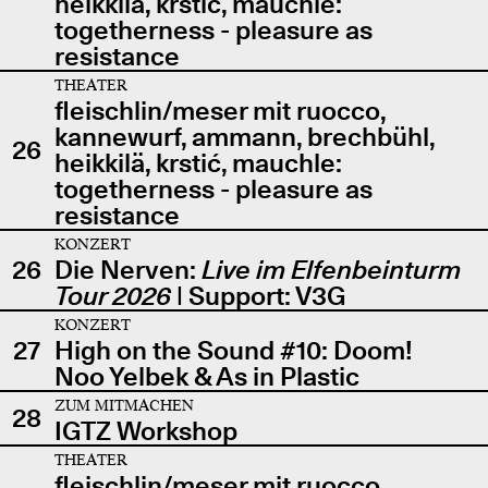
heikkilä, krstić, mauchle:
togetherness - pleasure as
resistance
THEATER
fleischlin/meser mit ruocco,
kannewurf, ammann, brechbühl,
26
heikkilä, krstić, mauchle:
togetherness - pleasure as
resistance
KONZERT
26
Die Nerven:
Live im Elfenbeinturm
Tour 2026
| Support: V3G
KONZERT
27
High on the Sound #10: Doom!
Noo Yelbek & As in Plastic
ZUM MITMACHEN
28
IGTZ Workshop
THEATER
fleischlin/meser mit ruocco,