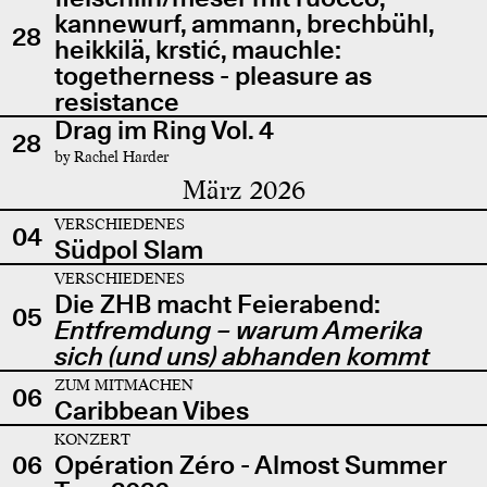
kannewurf, ammann, brechbühl,
28
heikkilä, krstić, mauchle:
togetherness - pleasure as
resistance
Drag im Ring Vol. 4
28
by Rachel Harder
März 2026
VERSCHIEDENES
04
Südpol Slam
VERSCHIEDENES
Die ZHB macht Feierabend:
05
Entfremdung – warum Amerika
sich (und uns) abhanden kommt
ZUM MITMACHEN
06
Caribbean Vibes
KONZERT
06
Opération Zéro - Almost Summer