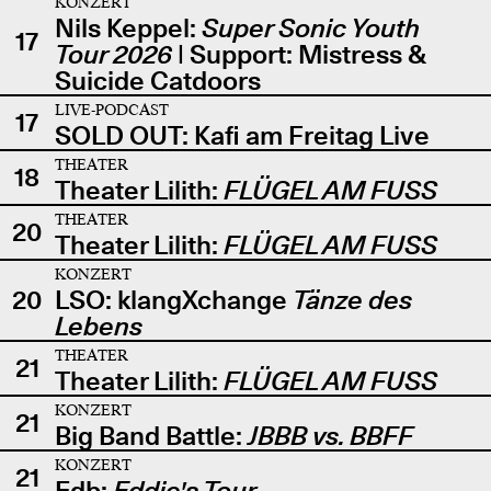
KONZERT
Nils Keppel:
Super Sonic Youth
17
Tour 2026
| Support: Mistress &
Suicide Catdoors
LIVE-PODCAST
17
SOLD OUT: Kafi am Freitag Live
THEATER
18
Theater Lilith:
FLÜGEL AM FUSS
THEATER
20
Theater Lilith:
FLÜGEL AM FUSS
KONZERT
20
LSO: klangXchange
Tänze des
Lebens
THEATER
21
Theater Lilith:
FLÜGEL AM FUSS
KONZERT
21
Big Band Battle:
JBBB vs. BBFF
KONZERT
21
Edb:
Eddie's Tour