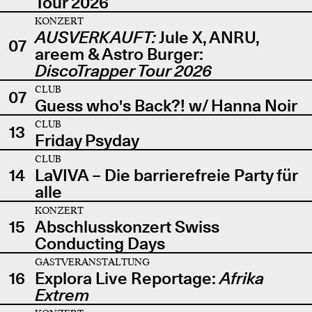
Tour 2026
KONZERT
AUSVERKAUFT:
Jule X, ANRU,
07
areem & Astro Burger:
DiscoTrapper Tour 2026
CLUB
07
Guess who's Back?! w/ Hanna Noir
CLUB
13
Friday Psyday
CLUB
14
LaVIVA – Die barrierefreie Party für
alle
KONZERT
15
Abschlusskonzert Swiss
Conducting Days
GASTVERANSTALTUNG
16
Explora Live Reportage:
Afrika
Extrem