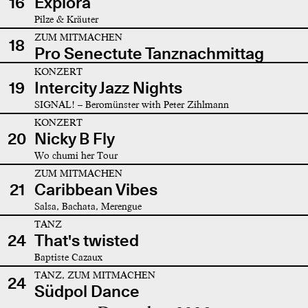
16
Explora
Pilze & Kräuter
ZUM MITMACHEN
18
Pro Senectute Tanznachmittag
KONZERT
19
Intercity Jazz Nights
SIGNAL! – Beromünster with Peter Zihlmann
KONZERT
20
Nicky B Fly
Wo chumi her Tour
ZUM MITMACHEN
21
Caribbean Vibes
Salsa, Bachata, Merengue
TANZ
24
That's twisted
Baptiste Cazaux
TANZ, ZUM MITMACHEN
24
Südpol Dance