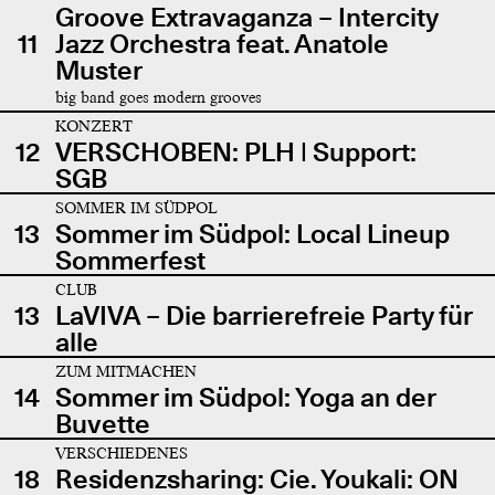
Groove Extravaganza – Intercity
11
Jazz Orchestra feat. Anatole
Muster
big band goes modern grooves
KONZERT
12
VERSCHOBEN: PLH | Support:
SGB
SOMMER IM SÜDPOL
13
Sommer im Südpol: Local Lineup
Sommerfest
CLUB
13
LaVIVA – Die barrierefreie Party für
alle
ZUM MITMACHEN
14
Sommer im Südpol: Yoga an der
Buvette
VERSCHIEDENES
18
Residenzsharing: Cie. Youkali: ON