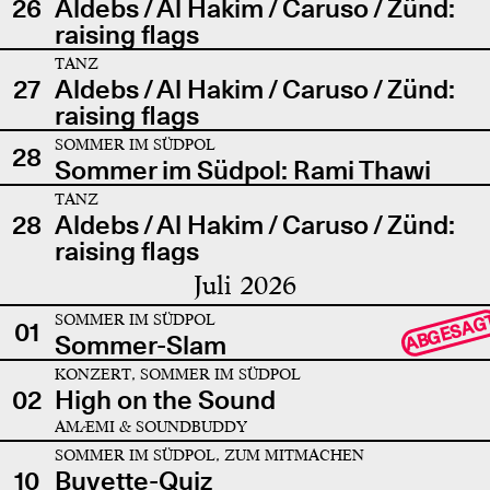
26
Aldebs / Al Hakim / Caruso / Zünd:
raising flags
TANZ
27
Aldebs / Al Hakim / Caruso / Zünd:
raising flags
SOMMER IM SÜDPOL
28
Sommer im Südpol: Rami Thawi
TANZ
28
Aldebs / Al Hakim / Caruso / Zünd:
raising flags
Juli 2026
SOMMER IM SÜDPOL
ABGESAG
01
Sommer-Slam
KONZERT, SOMMER IM SÜDPOL
02
High on the Sound
AMÆMI & SOUNDBUDDY
SOMMER IM SÜDPOL, ZUM MITMACHEN
10
Buvette-Quiz