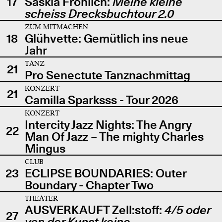
17
Saskia Fröhlich:
Meine kleine
scheiss Drecksbuchtour 2.0
ZUM MITMACHEN
18
Glühvette: Gemütlich ins neue
Jahr
TANZ
21
Pro Senectute Tanznachmittag
KONZERT
21
Camilla Sparksss - Tour 2026
KONZERT
Intercity Jazz Nights: The Angry
22
Man Of Jazz – The mighty Charles
Mingus
CLUB
23
ECLIPSE BOUNDARIES: Outer
Boundary - Chapter Two
THEATER
AUSVERKAUFT Zell:stoff:
4/5 oder
27
von der Kunst keine