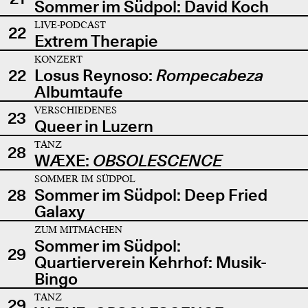
Sommer im Südpol: David Koch
LIVE-PODCAST
22
Extrem Therapie
KONZERT
22
Losus Reynoso:
Rompecabeza
Albumtaufe
VERSCHIEDENES
23
Queer in Luzern
TANZ
28
WÆXE:
OBSOLESCENCE
SOMMER IM SÜDPOL
28
Sommer im Südpol: Deep Fried
Galaxy
ZUM MITMACHEN
Sommer im Südpol:
29
Quartierverein Kehrhof: Musik-
Bingo
TANZ
29