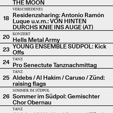
THE MOON
VERSCHIEDENES
Residenzsharing: Antonio Ramón
18
Luque u.v.m.: VON HINTEN
DURCHS KNIE INS AUGE (AT)
KONZERT
20
Hells Metal Army
YOUNG ENSEMBLE SÜDPOL: Kick
23
Offs
TANZ
24
Pro Senectute Tanznachmittag
TANZ
25
Aldebs / Al Hakim / Caruso / Zünd:
raising flags
SOMMER IM SÜDPOL
26
Sommer im Südpol: Gemischter
Chor Obernau
TANZ