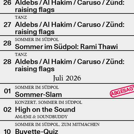
26
Aldebs / Al Hakim / Caruso / Zünd:
raising flags
TANZ
27
Aldebs / Al Hakim / Caruso / Zünd:
raising flags
SOMMER IM SÜDPOL
28
Sommer im Südpol: Rami Thawi
TANZ
28
Aldebs / Al Hakim / Caruso / Zünd:
raising flags
Juli 2026
SOMMER IM SÜDPOL
ABGESAG
01
Sommer-Slam
KONZERT, SOMMER IM SÜDPOL
02
High on the Sound
AMÆMI & SOUNDBUDDY
SOMMER IM SÜDPOL, ZUM MITMACHEN
10
Buvette-Quiz