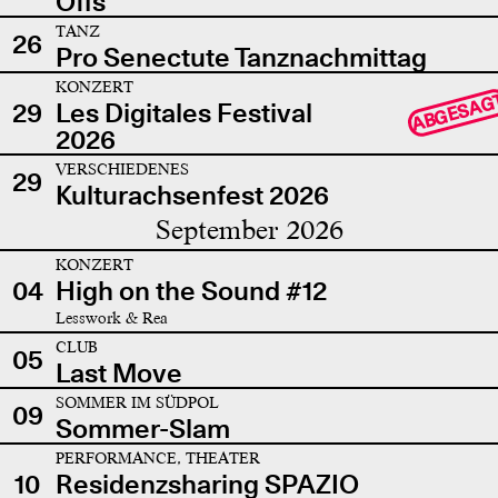
Offs
TANZ
26
Pro Senectute Tanznachmittag
KONZERT
ABGESAG
29
Les Digitales Festival
2026
VERSCHIEDENES
29
Kulturachsenfest 2026
September 2026
KONZERT
04
High on the Sound #12
Lesswork & Rea
CLUB
05
Last Move
SOMMER IM SÜDPOL
09
Sommer-Slam
PERFORMANCE, THEATER
10
Residenzsharing SPAZIO