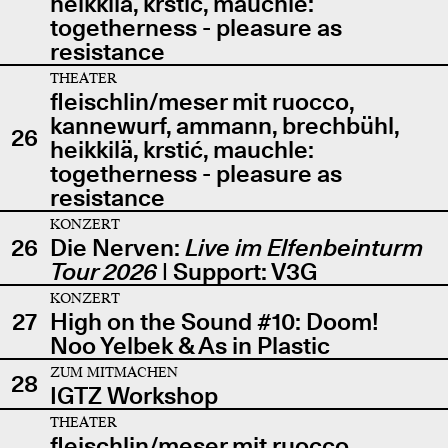
heikkilä, krstić, mauchle:
togetherness - pleasure as
resistance
THEATER
fleischlin/meser mit ruocco,
kannewurf, ammann, brechbühl,
26
heikkilä, krstić, mauchle:
togetherness - pleasure as
resistance
KONZERT
26
Die Nerven:
Live im Elfenbeinturm
Tour 2026
| Support: V3G
KONZERT
27
High on the Sound #10: Doom!
Noo Yelbek & As in Plastic
ZUM MITMACHEN
28
IGTZ Workshop
THEATER
fleischlin/meser mit ruocco,