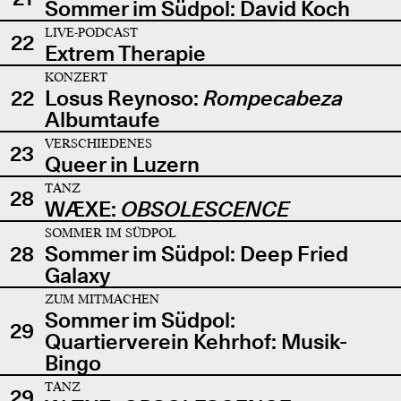
Sommer im Südpol: David Koch
LIVE-PODCAST
22
Extrem Therapie
KONZERT
22
Losus Reynoso:
Rompecabeza
Albumtaufe
VERSCHIEDENES
23
Queer in Luzern
TANZ
28
WÆXE:
OBSOLESCENCE
SOMMER IM SÜDPOL
28
Sommer im Südpol: Deep Fried
Galaxy
ZUM MITMACHEN
Sommer im Südpol:
29
Quartierverein Kehrhof: Musik-
Bingo
TANZ
29