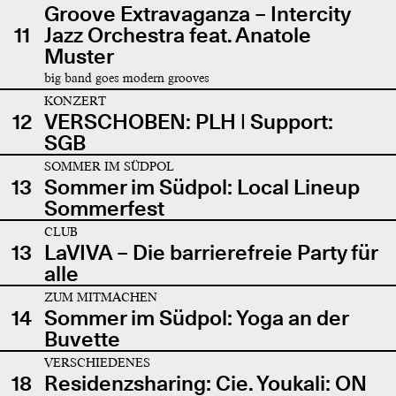
Groove Extravaganza – Intercity
11
Jazz Orchestra feat. Anatole
Muster
big band goes modern grooves
KONZERT
12
VERSCHOBEN: PLH | Support:
SGB
SOMMER IM SÜDPOL
13
Sommer im Südpol: Local Lineup
Sommerfest
CLUB
13
LaVIVA – Die barrierefreie Party für
alle
ZUM MITMACHEN
14
Sommer im Südpol: Yoga an der
Buvette
VERSCHIEDENES
18
Residenzsharing: Cie. Youkali: ON