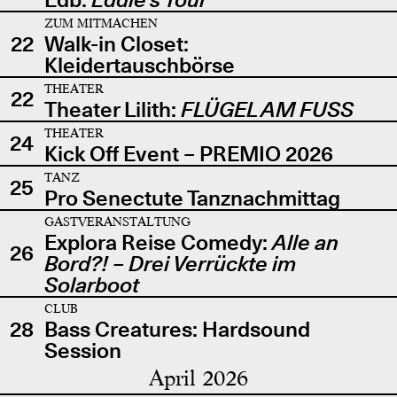
ZUM MITMACHEN
22
Walk-in Closet:
Kleidertauschbörse
THEATER
22
Theater Lilith:
FLÜGEL AM FUSS
THEATER
24
Kick Off Event – PREMIO 2026
TANZ
25
Pro Senectute Tanznachmittag
GASTVERANSTALTUNG
Explora Reise Comedy:
Alle an
26
Bord?! – Drei Verrückte im
Solarboot
CLUB
28
Bass Creatures: Hardsound
Session
April 2026