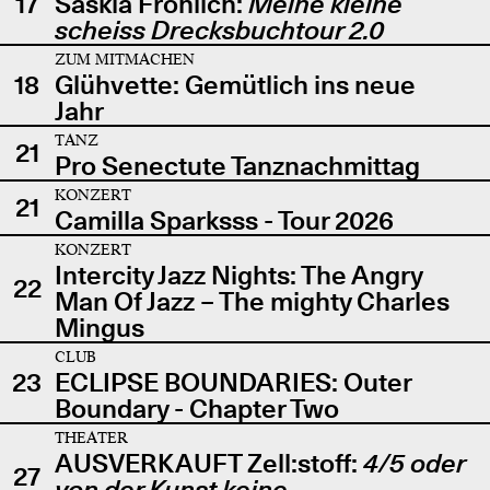
17
Saskia Fröhlich:
Meine kleine
scheiss Drecksbuchtour 2.0
ZUM MITMACHEN
18
Glühvette: Gemütlich ins neue
Jahr
TANZ
21
Pro Senectute Tanznachmittag
KONZERT
21
Camilla Sparksss - Tour 2026
KONZERT
Intercity Jazz Nights: The Angry
22
Man Of Jazz – The mighty Charles
Mingus
CLUB
23
ECLIPSE BOUNDARIES: Outer
Boundary - Chapter Two
THEATER
AUSVERKAUFT Zell:stoff:
4/5 oder
27
von der Kunst keine