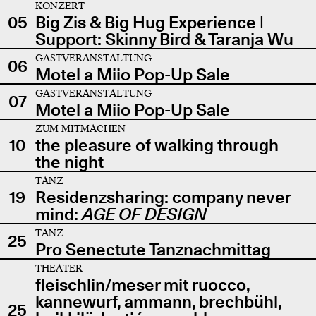
KONZERT
05
Big Zis & Big Hug Experience |
Support: Skinny Bird & Taranja Wu
GASTVERANSTALTUNG
06
Motel a Miio Pop-Up Sale
GASTVERANSTALTUNG
07
Motel a Miio Pop-Up Sale
ZUM MITMACHEN
10
the pleasure of walking through
the night
TANZ
19
Residenzsharing: company never
mind:
AGE OF DESIGN
TANZ
25
Pro Senectute Tanznachmittag
THEATER
fleischlin/meser mit ruocco,
kannewurf, ammann, brechbühl,
25