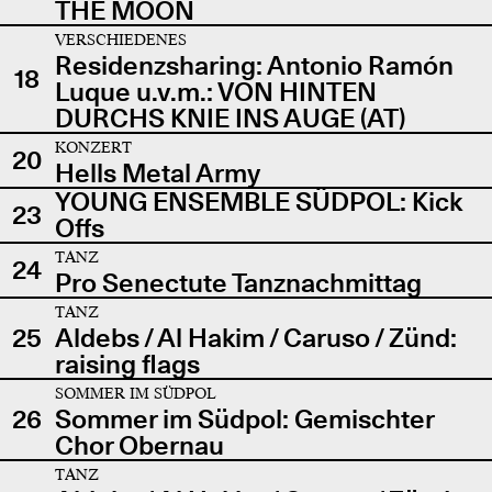
THE MOON
VERSCHIEDENES
Residenzsharing: Antonio Ramón
18
Luque u.v.m.: VON HINTEN
DURCHS KNIE INS AUGE (AT)
KONZERT
20
Hells Metal Army
YOUNG ENSEMBLE SÜDPOL: Kick
23
Offs
TANZ
24
Pro Senectute Tanznachmittag
TANZ
25
Aldebs / Al Hakim / Caruso / Zünd:
raising flags
SOMMER IM SÜDPOL
26
Sommer im Südpol: Gemischter
Chor Obernau
TANZ