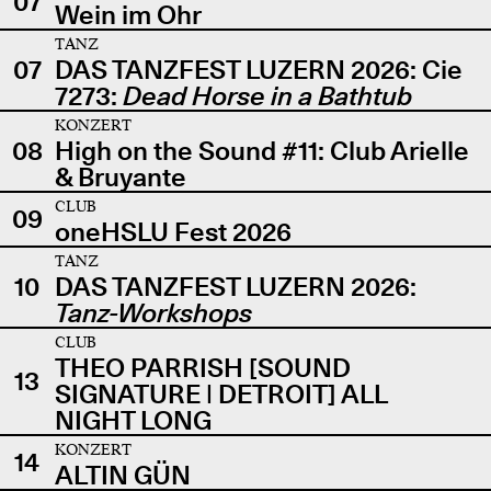
07
Wein im Ohr
TANZ
07
DAS TANZFEST LUZERN 2026: Cie
7273:
Dead Horse in a Bathtub
KONZERT
08
High on the Sound #11: Club Arielle
& Bruyante
CLUB
09
oneHSLU Fest 2026
TANZ
10
DAS TANZFEST LUZERN 2026:
Tanz-Workshops
CLUB
THEO PARRISH [SOUND
13
SIGNATURE | DETROIT] ALL
NIGHT LONG
KONZERT
14
ALTIN GÜN