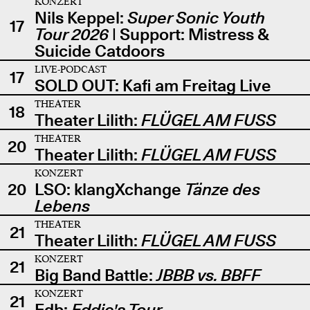
KONZERT
Nils Keppel:
Super Sonic Youth
17
Tour 2026
| Support: Mistress &
Suicide Catdoors
LIVE-PODCAST
17
SOLD OUT: Kafi am Freitag Live
THEATER
18
Theater Lilith:
FLÜGEL AM FUSS
THEATER
20
Theater Lilith:
FLÜGEL AM FUSS
KONZERT
20
LSO: klangXchange
Tänze des
Lebens
THEATER
21
Theater Lilith:
FLÜGEL AM FUSS
KONZERT
21
Big Band Battle:
JBBB vs. BBFF
KONZERT
21
Edb:
Eddie's Tour