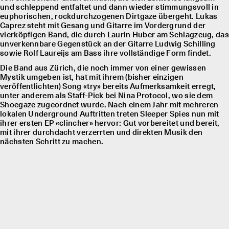
und schleppend entfaltet und dann wieder stimmungsvoll in
euphorischen, rockdurchzogenen Dirtgaze übergeht. Lukas
Caprez steht mit Gesang und Gitarre im Vordergrund der
vierköpfigen Band, die durch Laurin Huber am Schlagzeug, das
unverkennbare Gegenstück an der Gitarre Ludwig Schilling
sowie Rolf Laureĳs am Bass ihre vollständige Form findet.
Die Band aus Zürich, die noch immer von einer gewissen
Mystik umgeben ist, hat mit ihrem (bisher einzigen
veröffentlichten) Song «try» bereits Aufmerksamkeit erregt,
unter anderem als Staff-Pick bei Nina Protocol, wo sie dem
Shoegaze zugeordnet wurde. Nach einem Jahr mit mehreren
lokalen Underground Auftritten treten Sleeper Spies nun mit
ihrer ersten EP «clincher» hervor: Gut vorbereitet und bereit,
mit ihrer durchdacht verzerrten und direkten Musik den
nächsten Schritt zu machen.