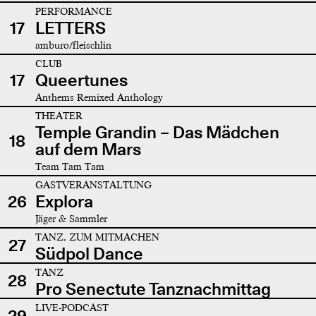
PERFORMANCE
17
LETTERS
amburo/fleischlin
CLUB
17
Queertunes
Anthems Remixed Anthology
THEATER
Temple Grandin – Das Mädchen
18
auf dem Mars
Team Tam Tam
GASTVERANSTALTUNG
26
Explora
Jäger & Sammler
TANZ, ZUM MITMACHEN
27
Südpol Dance
TANZ
28
Pro Senectute Tanznachmittag
LIVE-PODCAST
29