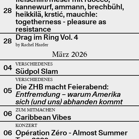
kannewurf, ammann, brechbühl,
28
heikkilä, krstić, mauchle:
togetherness - pleasure as
resistance
Drag im Ring Vol. 4
28
by Rachel Harder
März 2026
VERSCHIEDENES
04
Südpol Slam
VERSCHIEDENES
Die ZHB macht Feierabend:
05
Entfremdung – warum Amerika
sich (und uns) abhanden kommt
ZUM MITMACHEN
06
Caribbean Vibes
KONZERT
06
Opération Zéro - Almost Summer