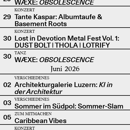
WÆXE:
OBSOLESCENCE
KONZERT
29
Tante Kaspar: Albumtaufe &
Basement Roots
KONZERT
30
Lost in Devotion Metal Fest Vol. 1:
DUST BOLT | THOLA | LOTRIFY
TANZ
30
WÆXE:
OBSOLESCENCE
Juni 2026
VERSCHIEDENES
02
Architekturgalerie Luzern:
KI in
der Architektur
VERSCHIEDENES
03
Sommer im Südpol: Sommer-Slam
ZUM MITMACHEN
05
Caribbean Vibes
KONZERT