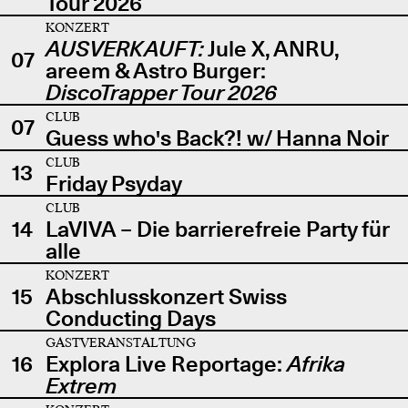
Tour 2026
KONZERT
AUSVERKAUFT:
Jule X, ANRU,
07
areem & Astro Burger:
DiscoTrapper Tour 2026
CLUB
07
Guess who's Back?! w/ Hanna Noir
CLUB
13
Friday Psyday
CLUB
14
LaVIVA – Die barrierefreie Party für
alle
KONZERT
15
Abschlusskonzert Swiss
Conducting Days
GASTVERANSTALTUNG
16
Explora Live Reportage:
Afrika
Extrem