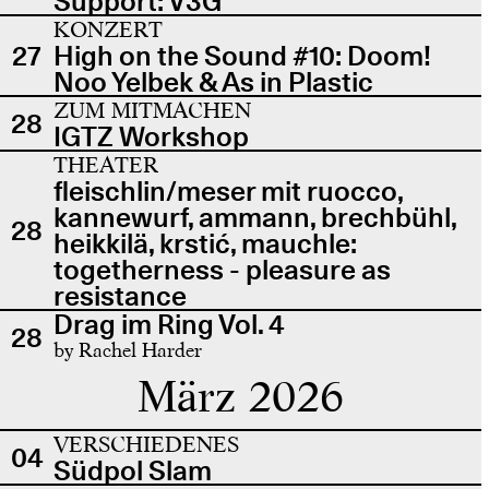
Support: V3G
KONZERT
27
High on the Sound #10: Doom!
Noo Yelbek & As in Plastic
ZUM MITMACHEN
28
IGTZ Workshop
THEATER
fleischlin/meser mit ruocco,
kannewurf, ammann, brechbühl,
28
heikkilä, krstić, mauchle:
togetherness - pleasure as
resistance
Drag im Ring Vol. 4
28
by Rachel Harder
März 2026
VERSCHIEDENES
04
Südpol Slam