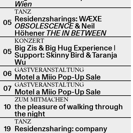
Wien
TANZ
Residenzsharings: WÆXE
05
OBSOLESCENCE
& Neil
Höhener
THE IN BETWEEN
KONZERT
Big Zis & Big Hug Experience |
05
Support: Skinny Bird & Taranja
Wu
GASTVERANSTALTUNG
06
Motel a Miio Pop-Up Sale
GASTVERANSTALTUNG
07
Motel a Miio Pop-Up Sale
ZUM MITMACHEN
10
the pleasure of walking through
the night
TANZ
19
Residenzsharing: company