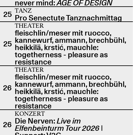
never mind:
AGE OF DESIGN
TANZ
25
Pro Senectute Tanznachmittag
THEATER
fleischlin/meser mit ruocco,
kannewurf, ammann, brechbühl,
25
heikkilä, krstić, mauchle:
togetherness - pleasure as
resistance
THEATER
fleischlin/meser mit ruocco,
kannewurf, ammann, brechbühl,
26
heikkilä, krstić, mauchle:
togetherness - pleasure as
resistance
KONZERT
Die Nerven:
Live im
26
Elfenbeinturm Tour 2026
|