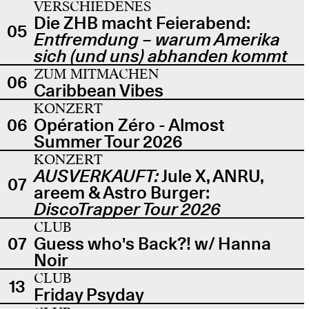
VERSCHIEDENES
Die ZHB macht Feierabend:
05
Entfremdung – warum Amerika
sich (und uns) abhanden kommt
ZUM MITMACHEN
06
Caribbean Vibes
KONZERT
06
Opération Zéro - Almost
Summer Tour 2026
KONZERT
AUSVERKAUFT:
Jule X, ANRU,
07
areem & Astro Burger:
DiscoTrapper Tour 2026
CLUB
07
Guess who's Back?! w/ Hanna
Noir
CLUB
13
Friday Psyday