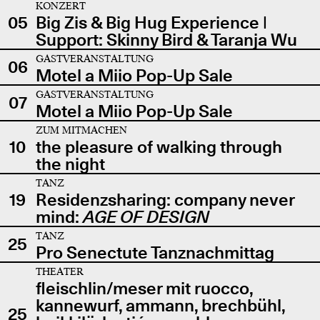
KONZERT
05
Big Zis & Big Hug Experience |
Support: Skinny Bird & Taranja Wu
GASTVERANSTALTUNG
06
Motel a Miio Pop-Up Sale
GASTVERANSTALTUNG
07
Motel a Miio Pop-Up Sale
ZUM MITMACHEN
10
the pleasure of walking through
the night
TANZ
19
Residenzsharing: company never
mind:
AGE OF DESIGN
TANZ
25
Pro Senectute Tanznachmittag
THEATER
fleischlin/meser mit ruocco,
kannewurf, ammann, brechbühl,
25