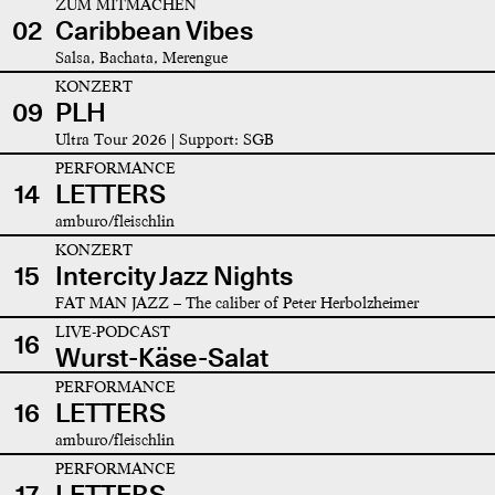
ZUM MITMACHEN
02
Caribbean Vibes
Salsa, Bachata, Merengue
KONZERT
09
PLH
Ultra Tour 2026 | Support: SGB
PERFORMANCE
14
LETTERS
amburo/fleischlin
KONZERT
15
Intercity Jazz Nights
FAT MAN JAZZ – The caliber of Peter Herbolzheimer
LIVE-PODCAST
16
Wurst-Käse-Salat
PERFORMANCE
16
LETTERS
amburo/fleischlin
PERFORMANCE
17
LETTERS