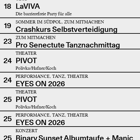
18
LaVIVA
Die barrierefreie Party für alle
SOMMER IM SÜDPOL, ZUM MITMACHEN
19
Crashkurs Selbstverteidigung
ZUM MITMACHEN
23
Pro Senectute Tanznachmittag
THEATER
24
PIVOT
Polivka/Hafner/Koch
PERFORMANCE, TANZ, THEATER
24
EYES ON 2026
THEATER
25
PIVOT
Polivka/Hafner/Koch
PERFORMANCE, TANZ, THEATER
25
EYES ON 2026
KONZERT
25
Binary Sunset Albumtaufe + Manic