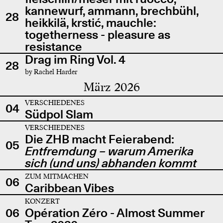
kannewurf, ammann, brechbühl,
28
heikkilä, krstić, mauchle:
togetherness - pleasure as
resistance
Drag im Ring Vol. 4
28
by Rachel Harder
März 2026
VERSCHIEDENES
04
Südpol Slam
VERSCHIEDENES
Die ZHB macht Feierabend:
05
Entfremdung – warum Amerika
sich (und uns) abhanden kommt
ZUM MITMACHEN
06
Caribbean Vibes
KONZERT
06
Opération Zéro - Almost Summer