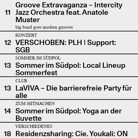
Groove Extravaganza – Intercity
11
Jazz Orchestra feat. Anatole
Muster
big band goes modern grooves
KONZERT
12
VERSCHOBEN: PLH | Support:
SGB
SOMMER IM SÜDPOL
13
Sommer im Südpol: Local Lineup
Sommerfest
CLUB
13
LaVIVA – Die barrierefreie Party für
alle
ZUM MITMACHEN
14
Sommer im Südpol: Yoga an der
Buvette
VERSCHIEDENES
18
Residenzsharing: Cie. Youkali: ON