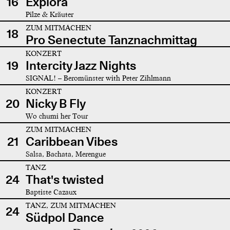
16
Explora
Pilze & Kräuter
ZUM MITMACHEN
18
Pro Senectute Tanznachmittag
KONZERT
19
Intercity Jazz Nights
SIGNAL! – Beromünster with Peter Zihlmann
KONZERT
20
Nicky B Fly
Wo chumi her Tour
ZUM MITMACHEN
21
Caribbean Vibes
Salsa, Bachata, Merengue
TANZ
24
That's twisted
Baptiste Cazaux
TANZ, ZUM MITMACHEN
24
Südpol Dance