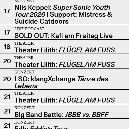
KONZERT
Nils Keppel:
Super Sonic Youth
17
Tour 2026
| Support: Mistress &
Suicide Catdoors
LIVE-PODCAST
17
SOLD OUT: Kafi am Freitag Live
THEATER
18
Theater Lilith:
FLÜGEL AM FUSS
THEATER
20
Theater Lilith:
FLÜGEL AM FUSS
KONZERT
20
LSO: klangXchange
Tänze des
Lebens
THEATER
21
Theater Lilith:
FLÜGEL AM FUSS
KONZERT
21
Big Band Battle:
JBBB vs. BBFF
KONZERT
21
Edb:
Eddie's Tour