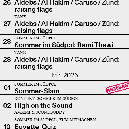
26
Aldebs / Al Hakim / Caruso / Zünd:
raising flags
TANZ
27
Aldebs / Al Hakim / Caruso / Zünd:
raising flags
SOMMER IM SÜDPOL
28
Sommer im Südpol: Rami Thawi
TANZ
28
Aldebs / Al Hakim / Caruso / Zünd:
raising flags
Juli 2026
SOMMER IM SÜDPOL
ABGESAG
01
Sommer-Slam
KONZERT, SOMMER IM SÜDPOL
02
High on the Sound
AMÆMI & SOUNDBUDDY
SOMMER IM SÜDPOL, ZUM MITMACHEN
10
Buvette-Quiz