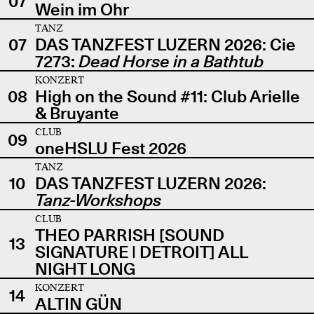
07
Wein im Ohr
TANZ
07
DAS TANZFEST LUZERN 2026: Cie
7273:
Dead Horse in a Bathtub
KONZERT
08
High on the Sound #11: Club Arielle
& Bruyante
CLUB
09
oneHSLU Fest 2026
TANZ
10
DAS TANZFEST LUZERN 2026:
Tanz-Workshops
CLUB
THEO PARRISH [SOUND
13
SIGNATURE | DETROIT] ALL
NIGHT LONG
KONZERT
14
ALTIN GÜN