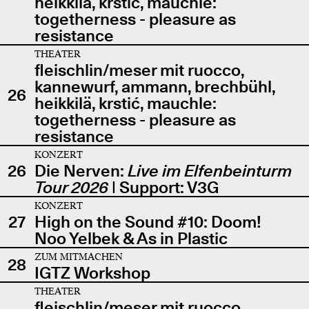
heikkilä, krstić, mauchle:
togetherness - pleasure as
resistance
THEATER
fleischlin/meser mit ruocco,
kannewurf, ammann, brechbühl,
26
heikkilä, krstić, mauchle:
togetherness - pleasure as
resistance
KONZERT
26
Die Nerven:
Live im Elfenbeinturm
Tour 2026
| Support: V3G
KONZERT
27
High on the Sound #10: Doom!
Noo Yelbek & As in Plastic
ZUM MITMACHEN
28
IGTZ Workshop
THEATER
fleischlin/meser mit ruocco,