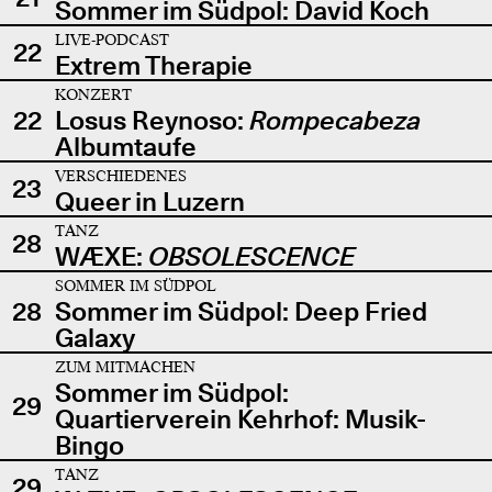
Sommer im Südpol: David Koch
LIVE-PODCAST
22
Extrem Therapie
KONZERT
22
Losus Reynoso:
Rompecabeza
Albumtaufe
VERSCHIEDENES
23
Queer in Luzern
TANZ
28
WÆXE:
OBSOLESCENCE
SOMMER IM SÜDPOL
28
Sommer im Südpol: Deep Fried
Galaxy
ZUM MITMACHEN
Sommer im Südpol:
29
Quartierverein Kehrhof: Musik-
Bingo
TANZ
29