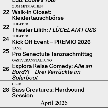
ZUM MITMACHEN
22
Walk-in Closet:
Kleidertauschbörse
THEATER
22
Theater Lilith:
FLÜGEL AM FUSS
THEATER
24
Kick Off Event – PREMIO 2026
TANZ
25
Pro Senectute Tanznachmittag
GASTVERANSTALTUNG
Explora Reise Comedy:
Alle an
26
Bord?! – Drei Verrückte im
Solarboot
CLUB
28
Bass Creatures: Hardsound
Session
April 2026