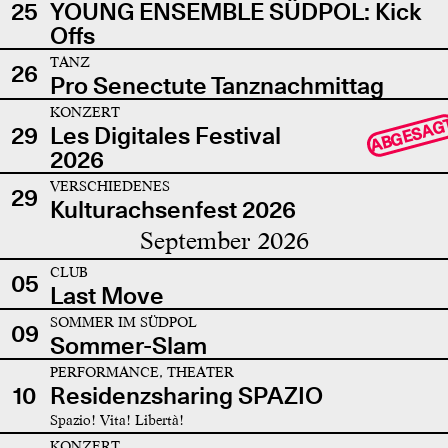
25
YOUNG ENSEMBLE SÜDPOL: Kick
Offs
TANZ
26
Pro Senectute Tanznachmittag
KONZERT
ABGESAG
29
Les Digitales Festival
2026
VERSCHIEDENES
29
Kulturachsenfest 2026
September 2026
CLUB
05
Last Move
SOMMER IM SÜDPOL
09
Sommer-Slam
PERFORMANCE, THEATER
10
Residenzsharing SPAZIO
Spazio! Vita! Libertà!
KONZERT