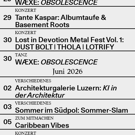
WÆXE:
OBSOLESCENCE
KONZERT
29
Tante Kaspar: Albumtaufe &
Basement Roots
KONZERT
30
Lost in Devotion Metal Fest Vol. 1:
DUST BOLT | THOLA | LOTRIFY
TANZ
30
WÆXE:
OBSOLESCENCE
Juni 2026
VERSCHIEDENES
02
Architekturgalerie Luzern:
KI in
der Architektur
VERSCHIEDENES
03
Sommer im Südpol: Sommer-Slam
ZUM MITMACHEN
05
Caribbean Vibes
KONZERT