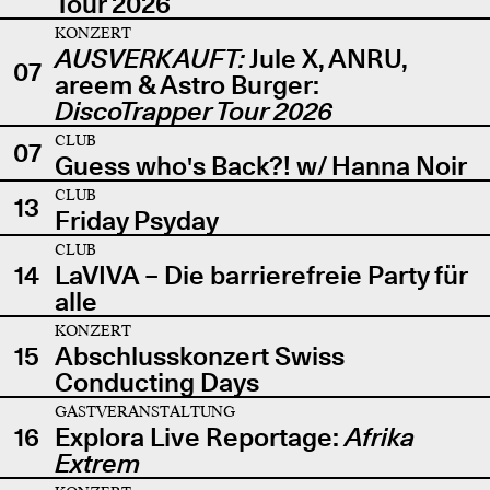
Tour 2026
KONZERT
AUSVERKAUFT:
Jule X, ANRU,
07
areem & Astro Burger:
DiscoTrapper Tour 2026
CLUB
07
Guess who's Back?! w/ Hanna Noir
CLUB
13
Friday Psyday
CLUB
14
LaVIVA – Die barrierefreie Party für
alle
KONZERT
15
Abschlusskonzert Swiss
Conducting Days
GASTVERANSTALTUNG
16
Explora Live Reportage:
Afrika
Extrem