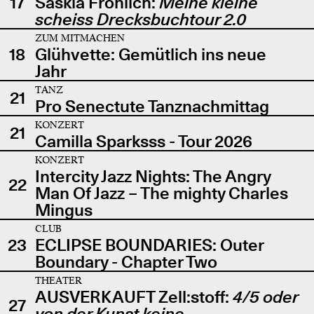
17
Saskia Fröhlich:
Meine kleine
scheiss Drecksbuchtour 2.0
ZUM MITMACHEN
18
Glühvette: Gemütlich ins neue
Jahr
TANZ
21
Pro Senectute Tanznachmittag
KONZERT
21
Camilla Sparksss - Tour 2026
KONZERT
Intercity Jazz Nights: The Angry
22
Man Of Jazz – The mighty Charles
Mingus
CLUB
23
ECLIPSE BOUNDARIES: Outer
Boundary - Chapter Two
THEATER
AUSVERKAUFT Zell:stoff:
4/5 oder
27
von der Kunst keine