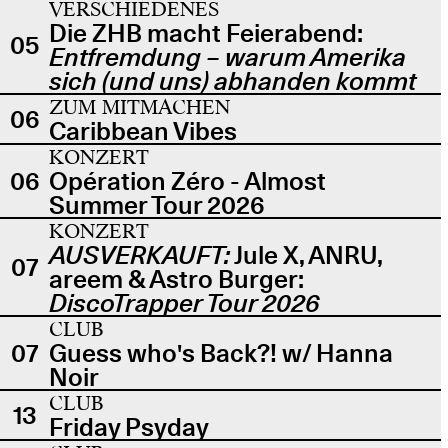
VERSCHIEDENES
Die ZHB macht Feierabend:
05
Entfremdung – warum Amerika
sich (und uns) abhanden kommt
ZUM MITMACHEN
06
Caribbean Vibes
KONZERT
06
Opération Zéro - Almost
Summer Tour 2026
KONZERT
AUSVERKAUFT:
Jule X, ANRU,
07
areem & Astro Burger:
DiscoTrapper Tour 2026
CLUB
07
Guess who's Back?! w/ Hanna
Noir
CLUB
13
Friday Psyday