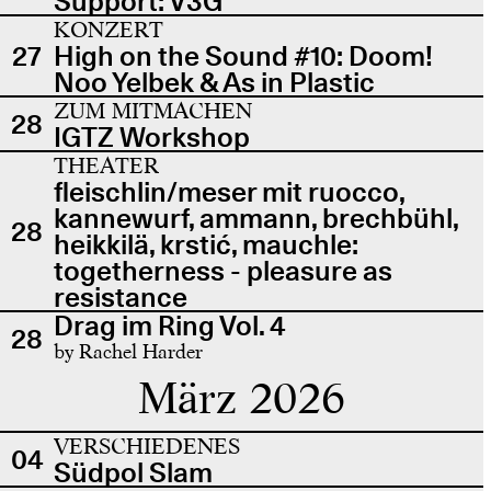
Support: V3G
KONZERT
27
High on the Sound #10: Doom!
Noo Yelbek & As in Plastic
ZUM MITMACHEN
28
IGTZ Workshop
THEATER
fleischlin/meser mit ruocco,
kannewurf, ammann, brechbühl,
28
heikkilä, krstić, mauchle:
togetherness - pleasure as
resistance
Drag im Ring Vol. 4
28
by Rachel Harder
März 2026
VERSCHIEDENES
04
Südpol Slam