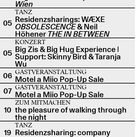
Wien
TANZ
Residenzsharings: WÆXE
05
OBSOLESCENCE
& Neil
Höhener
THE IN BETWEEN
KONZERT
Big Zis & Big Hug Experience |
05
Support: Skinny Bird & Taranja
Wu
GASTVERANSTALTUNG
06
Motel a Miio Pop-Up Sale
GASTVERANSTALTUNG
07
Motel a Miio Pop-Up Sale
ZUM MITMACHEN
10
the pleasure of walking through
the night
TANZ
19
Residenzsharing: company