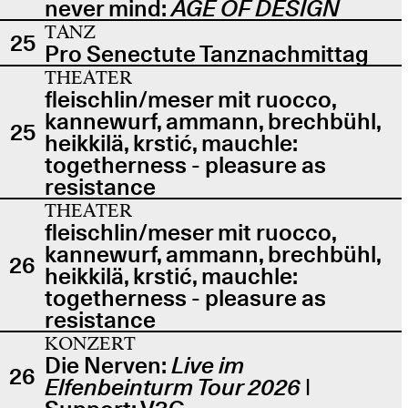
never mind:
AGE OF DESIGN
TANZ
25
Pro Senectute Tanznachmittag
THEATER
fleischlin/meser mit ruocco,
kannewurf, ammann, brechbühl,
25
heikkilä, krstić, mauchle:
togetherness - pleasure as
resistance
THEATER
fleischlin/meser mit ruocco,
kannewurf, ammann, brechbühl,
26
heikkilä, krstić, mauchle:
togetherness - pleasure as
resistance
KONZERT
Die Nerven:
Live im
26
Elfenbeinturm Tour 2026
|