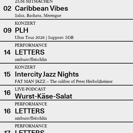
ZUM MITMACHEN
02
Caribbean Vibes
Salsa, Bachata, Merengue
KONZERT
09
PLH
Ultra Tour 2026 | Support: SGB
PERFORMANCE
14
LETTERS
amburo/fleischlin
KONZERT
15
Intercity Jazz Nights
FAT MAN JAZZ – The caliber of Peter Herbolzheimer
LIVE-PODCAST
16
Wurst-Käse-Salat
PERFORMANCE
16
LETTERS
amburo/fleischlin
PERFORMANCE
17
LETTERS