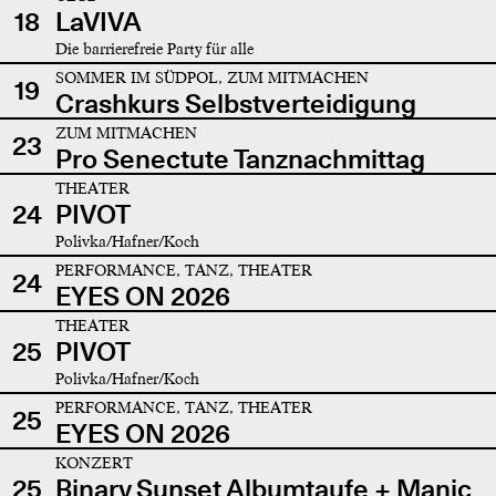
18
LaVIVA
Die barrierefreie Party für alle
SOMMER IM SÜDPOL, ZUM MITMACHEN
19
Crashkurs Selbstverteidigung
ZUM MITMACHEN
23
Pro Senectute Tanznachmittag
THEATER
24
PIVOT
Polivka/Hafner/Koch
PERFORMANCE, TANZ, THEATER
24
EYES ON 2026
THEATER
25
PIVOT
Polivka/Hafner/Koch
PERFORMANCE, TANZ, THEATER
25
EYES ON 2026
KONZERT
25
Binary Sunset Albumtaufe + Manic