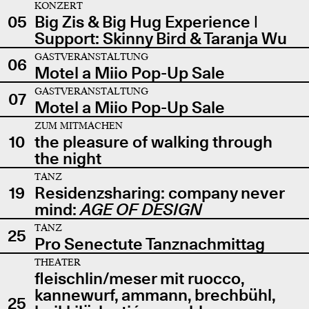
KONZERT
05
Big Zis & Big Hug Experience |
Support: Skinny Bird & Taranja Wu
GASTVERANSTALTUNG
06
Motel a Miio Pop-Up Sale
GASTVERANSTALTUNG
07
Motel a Miio Pop-Up Sale
ZUM MITMACHEN
10
the pleasure of walking through
the night
TANZ
19
Residenzsharing: company never
mind:
AGE OF DESIGN
TANZ
25
Pro Senectute Tanznachmittag
THEATER
fleischlin/meser mit ruocco,
kannewurf, ammann, brechbühl,
25