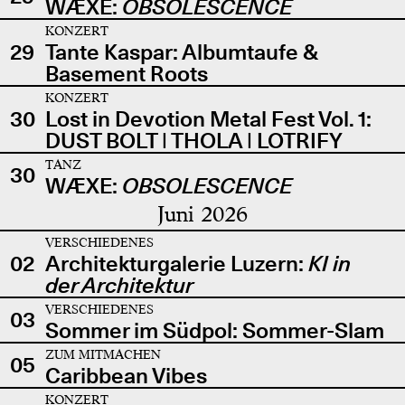
WÆXE:
OBSOLESCENCE
KONZERT
29
Tante Kaspar: Albumtaufe &
Basement Roots
KONZERT
30
Lost in Devotion Metal Fest Vol. 1:
DUST BOLT | THOLA | LOTRIFY
TANZ
30
WÆXE:
OBSOLESCENCE
Juni 2026
VERSCHIEDENES
02
Architekturgalerie Luzern:
KI in
der Architektur
VERSCHIEDENES
03
Sommer im Südpol: Sommer-Slam
ZUM MITMACHEN
05
Caribbean Vibes
KONZERT