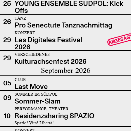
25
YOUNG ENSEMBLE SÜDPOL: Kick
Offs
TANZ
26
Pro Senectute Tanznachmittag
KONZERT
ABGESAG
29
Les Digitales Festival
2026
VERSCHIEDENES
29
Kulturachsenfest 2026
September 2026
CLUB
05
Last Move
SOMMER IM SÜDPOL
09
Sommer-Slam
PERFORMANCE, THEATER
10
Residenzsharing SPAZIO
Spazio! Vita! Libertà!
KONZERT