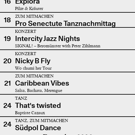
16
Explora
Pilze & Kräuter
ZUM MITMACHEN
18
Pro Senectute Tanznachmittag
KONZERT
19
Intercity Jazz Nights
SIGNAL! – Beromünster with Peter Zihlmann
KONZERT
20
Nicky B Fly
Wo chumi her Tour
ZUM MITMACHEN
21
Caribbean Vibes
Salsa, Bachata, Merengue
TANZ
24
That's twisted
Baptiste Cazaux
TANZ, ZUM MITMACHEN
24
Südpol Dance