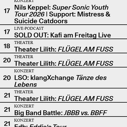
KONZERT
Nils Keppel:
Super Sonic Youth
17
Tour 2026
| Support: Mistress &
Suicide Catdoors
LIVE-PODCAST
17
SOLD OUT: Kafi am Freitag Live
THEATER
18
Theater Lilith:
FLÜGEL AM FUSS
THEATER
20
Theater Lilith:
FLÜGEL AM FUSS
KONZERT
20
LSO: klangXchange
Tänze des
Lebens
THEATER
21
Theater Lilith:
FLÜGEL AM FUSS
KONZERT
21
Big Band Battle:
JBBB vs. BBFF
KONZERT
21
Edb:
Eddie's Tour