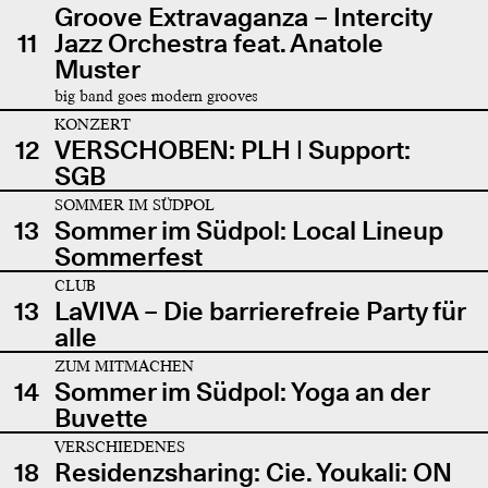
Groove Extravaganza – Intercity
11
Jazz Orchestra feat. Anatole
Muster
big band goes modern grooves
KONZERT
12
VERSCHOBEN: PLH | Support:
SGB
SOMMER IM SÜDPOL
13
Sommer im Südpol: Local Lineup
Sommerfest
CLUB
13
LaVIVA – Die barrierefreie Party für
alle
ZUM MITMACHEN
14
Sommer im Südpol: Yoga an der
Buvette
VERSCHIEDENES
18
Residenzsharing: Cie. Youkali: ON