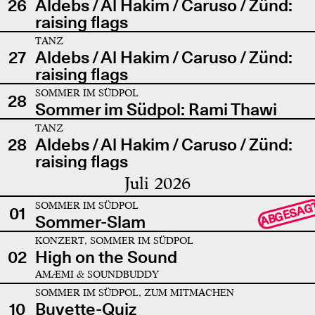
26
Aldebs / Al Hakim / Caruso / Zünd:
raising flags
TANZ
27
Aldebs / Al Hakim / Caruso / Zünd:
raising flags
SOMMER IM SÜDPOL
28
Sommer im Südpol: Rami Thawi
TANZ
28
Aldebs / Al Hakim / Caruso / Zünd:
raising flags
Juli 2026
SOMMER IM SÜDPOL
ABGESAG
01
Sommer-Slam
KONZERT, SOMMER IM SÜDPOL
02
High on the Sound
AMÆMI & SOUNDBUDDY
SOMMER IM SÜDPOL, ZUM MITMACHEN
10
Buvette-Quiz