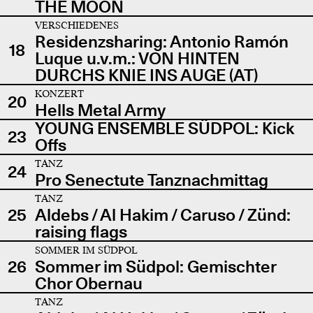
THE MOON
VERSCHIEDENES
Residenzsharing: Antonio Ramón
18
Luque u.v.m.: VON HINTEN
DURCHS KNIE INS AUGE (AT)
KONZERT
20
Hells Metal Army
YOUNG ENSEMBLE SÜDPOL: Kick
23
Offs
TANZ
24
Pro Senectute Tanznachmittag
TANZ
25
Aldebs / Al Hakim / Caruso / Zünd:
raising flags
SOMMER IM SÜDPOL
26
Sommer im Südpol: Gemischter
Chor Obernau
TANZ