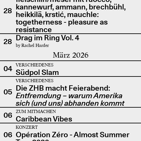
kannewurf, ammann, brechbühl,
28
heikkilä, krstić, mauchle:
togetherness - pleasure as
resistance
Drag im Ring Vol. 4
28
by Rachel Harder
März 2026
VERSCHIEDENES
04
Südpol Slam
VERSCHIEDENES
Die ZHB macht Feierabend:
05
Entfremdung – warum Amerika
sich (und uns) abhanden kommt
ZUM MITMACHEN
06
Caribbean Vibes
KONZERT
06
Opération Zéro - Almost Summer