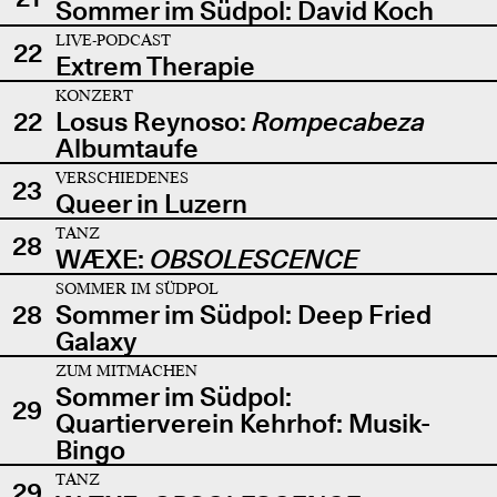
Sommer im Südpol: David Koch
LIVE-PODCAST
22
Extrem Therapie
KONZERT
22
Losus Reynoso:
Rompecabeza
Albumtaufe
VERSCHIEDENES
23
Queer in Luzern
TANZ
28
WÆXE:
OBSOLESCENCE
SOMMER IM SÜDPOL
28
Sommer im Südpol: Deep Fried
Galaxy
ZUM MITMACHEN
Sommer im Südpol:
29
Quartierverein Kehrhof: Musik-
Bingo
TANZ
29