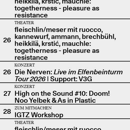
heikkilä, krstić, mauchle:
togetherness - pleasure as
resistance
THEATER
fleischlin/meser mit ruocco,
kannewurf, ammann, brechbühl,
26
heikkilä, krstić, mauchle:
togetherness - pleasure as
resistance
KONZERT
26
Die Nerven:
Live im Elfenbeinturm
Tour 2026
| Support: V3G
KONZERT
27
High on the Sound #10: Doom!
Noo Yelbek & As in Plastic
ZUM MITMACHEN
28
IGTZ Workshop
THEATER
fleischlin/meser mit ruocco,