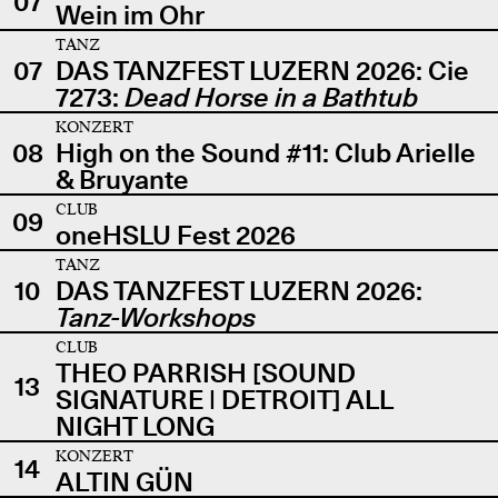
07
Wein im Ohr
TANZ
07
DAS TANZFEST LUZERN 2026: Cie
7273:
Dead Horse in a Bathtub
KONZERT
08
High on the Sound #11: Club Arielle
& Bruyante
CLUB
09
oneHSLU Fest 2026
TANZ
10
DAS TANZFEST LUZERN 2026:
Tanz-Workshops
CLUB
THEO PARRISH [SOUND
13
SIGNATURE | DETROIT] ALL
NIGHT LONG
KONZERT
14
ALTIN GÜN