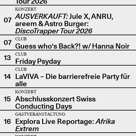
Tour 2026
KONZERT
AUSVERKAUFT:
Jule X, ANRU,
07
areem & Astro Burger:
DiscoTrapper Tour 2026
CLUB
07
Guess who's Back?! w/ Hanna Noir
CLUB
13
Friday Psyday
CLUB
14
LaVIVA – Die barrierefreie Party für
alle
KONZERT
15
Abschlusskonzert Swiss
Conducting Days
GASTVERANSTALTUNG
16
Explora Live Reportage:
Afrika
Extrem