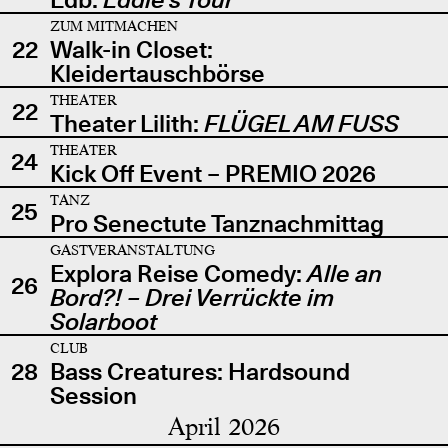
ZUM MITMACHEN
22
Walk-in Closet:
Kleidertauschbörse
THEATER
22
Theater Lilith:
FLÜGEL AM FUSS
THEATER
24
Kick Off Event – PREMIO 2026
TANZ
25
Pro Senectute Tanznachmittag
GASTVERANSTALTUNG
Explora Reise Comedy:
Alle an
26
Bord?! – Drei Verrückte im
Solarboot
CLUB
28
Bass Creatures: Hardsound
Session
April 2026