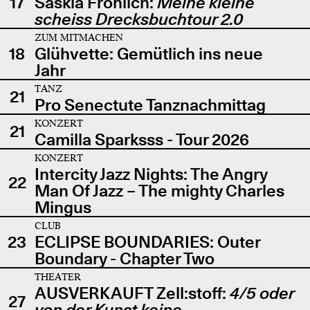
17
Saskia Fröhlich:
Meine kleine
scheiss Drecksbuchtour 2.0
ZUM MITMACHEN
18
Glühvette: Gemütlich ins neue
Jahr
TANZ
21
Pro Senectute Tanznachmittag
KONZERT
21
Camilla Sparksss - Tour 2026
KONZERT
Intercity Jazz Nights: The Angry
22
Man Of Jazz – The mighty Charles
Mingus
CLUB
23
ECLIPSE BOUNDARIES: Outer
Boundary - Chapter Two
THEATER
AUSVERKAUFT Zell:stoff:
4/5 oder
27
von der Kunst keine