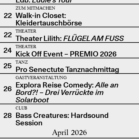
ZUM MITMACHEN
22
Walk-in Closet:
Kleidertauschbörse
THEATER
22
Theater Lilith:
FLÜGEL AM FUSS
THEATER
24
Kick Off Event – PREMIO 2026
TANZ
25
Pro Senectute Tanznachmittag
GASTVERANSTALTUNG
Explora Reise Comedy:
Alle an
26
Bord?! – Drei Verrückte im
Solarboot
CLUB
28
Bass Creatures: Hardsound
Session
April 2026