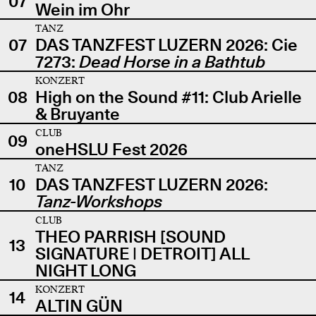
07
Wein im Ohr
TANZ
07
DAS TANZFEST LUZERN 2026: Cie
7273:
Dead Horse in a Bathtub
KONZERT
08
High on the Sound #11: Club Arielle
& Bruyante
CLUB
09
oneHSLU Fest 2026
TANZ
10
DAS TANZFEST LUZERN 2026:
Tanz-Workshops
CLUB
THEO PARRISH [SOUND
13
SIGNATURE | DETROIT] ALL
NIGHT LONG
KONZERT
14
ALTIN GÜN