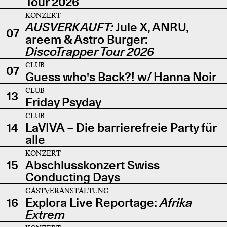
Tour 2026
KONZERT
AUSVERKAUFT:
Jule X, ANRU,
07
areem & Astro Burger:
DiscoTrapper Tour 2026
CLUB
07
Guess who's Back?! w/ Hanna Noir
CLUB
13
Friday Psyday
CLUB
14
LaVIVA – Die barrierefreie Party für
alle
KONZERT
15
Abschlusskonzert Swiss
Conducting Days
GASTVERANSTALTUNG
16
Explora Live Reportage:
Afrika
Extrem