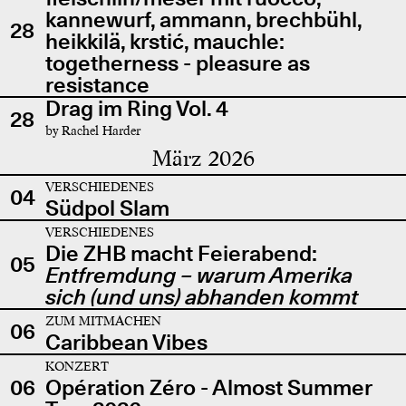
kannewurf, ammann, brechbühl,
28
heikkilä, krstić, mauchle:
togetherness - pleasure as
resistance
Drag im Ring Vol. 4
28
by Rachel Harder
März 2026
VERSCHIEDENES
04
Südpol Slam
VERSCHIEDENES
Die ZHB macht Feierabend:
05
Entfremdung – warum Amerika
sich (und uns) abhanden kommt
ZUM MITMACHEN
06
Caribbean Vibes
KONZERT
06
Opération Zéro - Almost Summer