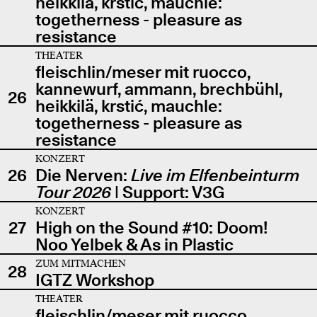
heikkilä, krstić, mauchle:
togetherness - pleasure as
resistance
THEATER
fleischlin/meser mit ruocco,
kannewurf, ammann, brechbühl,
26
heikkilä, krstić, mauchle:
togetherness - pleasure as
resistance
KONZERT
26
Die Nerven:
Live im Elfenbeinturm
Tour 2026
| Support: V3G
KONZERT
27
High on the Sound #10: Doom!
Noo Yelbek & As in Plastic
ZUM MITMACHEN
28
IGTZ Workshop
THEATER
fleischlin/meser mit ruocco,