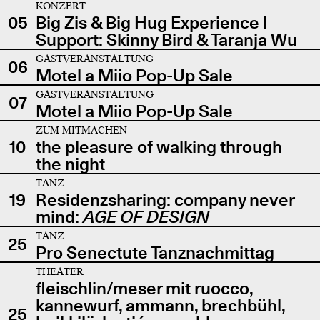
KONZERT
05
Big Zis & Big Hug Experience |
Support: Skinny Bird & Taranja Wu
GASTVERANSTALTUNG
06
Motel a Miio Pop-Up Sale
GASTVERANSTALTUNG
07
Motel a Miio Pop-Up Sale
ZUM MITMACHEN
10
the pleasure of walking through
the night
TANZ
19
Residenzsharing: company never
mind:
AGE OF DESIGN
TANZ
25
Pro Senectute Tanznachmittag
THEATER
fleischlin/meser mit ruocco,
kannewurf, ammann, brechbühl,
25