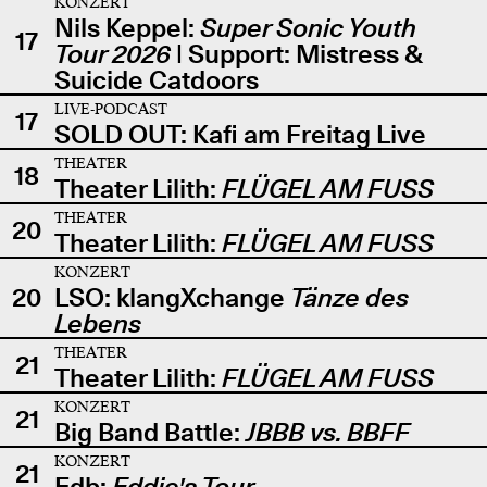
KONZERT
Nils Keppel:
Super Sonic Youth
17
Tour 2026
| Support: Mistress &
Suicide Catdoors
LIVE-PODCAST
17
SOLD OUT: Kafi am Freitag Live
THEATER
18
Theater Lilith:
FLÜGEL AM FUSS
THEATER
20
Theater Lilith:
FLÜGEL AM FUSS
KONZERT
20
LSO: klangXchange
Tänze des
Lebens
THEATER
21
Theater Lilith:
FLÜGEL AM FUSS
KONZERT
21
Big Band Battle:
JBBB vs. BBFF
KONZERT
21
Edb:
Eddie's Tour