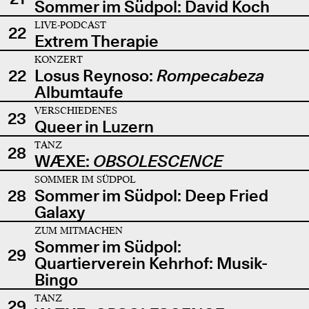
Sommer im Südpol: David Koch
LIVE-PODCAST
22
Extrem Therapie
KONZERT
22
Losus Reynoso:
Rompecabeza
Albumtaufe
VERSCHIEDENES
23
Queer in Luzern
TANZ
28
WÆXE:
OBSOLESCENCE
SOMMER IM SÜDPOL
28
Sommer im Südpol: Deep Fried
Galaxy
ZUM MITMACHEN
Sommer im Südpol:
29
Quartierverein Kehrhof: Musik-
Bingo
TANZ
29