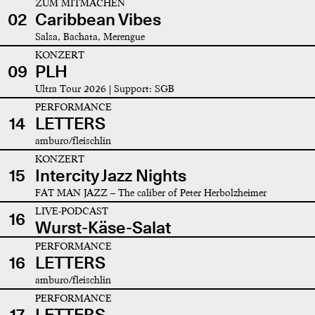
ZUM MITMACHEN
02
Caribbean Vibes
Salsa, Bachata, Merengue
KONZERT
09
PLH
Ultra Tour 2026 | Support: SGB
PERFORMANCE
14
LETTERS
amburo/fleischlin
KONZERT
15
Intercity Jazz Nights
FAT MAN JAZZ – The caliber of Peter Herbolzheimer
LIVE-PODCAST
16
Wurst-Käse-Salat
PERFORMANCE
16
LETTERS
amburo/fleischlin
PERFORMANCE
17
LETTERS