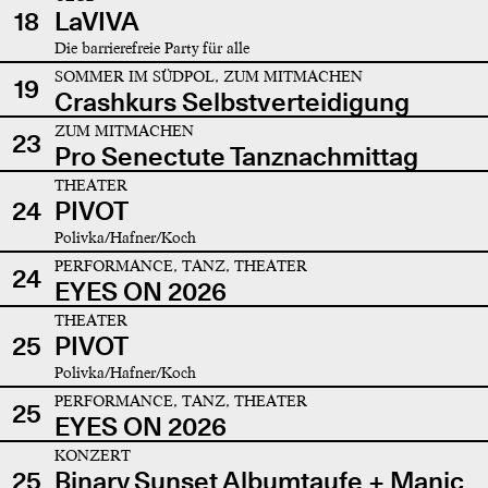
18
LaVIVA
Die barrierefreie Party für alle
SOMMER IM SÜDPOL, ZUM MITMACHEN
19
Crashkurs Selbstverteidigung
ZUM MITMACHEN
23
Pro Senectute Tanznachmittag
THEATER
24
PIVOT
Polivka/Hafner/Koch
PERFORMANCE, TANZ, THEATER
24
EYES ON 2026
THEATER
25
PIVOT
Polivka/Hafner/Koch
PERFORMANCE, TANZ, THEATER
25
EYES ON 2026
KONZERT
25
Binary Sunset Albumtaufe + Manic