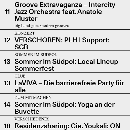
Groove Extravaganza – Intercity
11
Jazz Orchestra feat. Anatole
Muster
big band goes modern grooves
KONZERT
12
VERSCHOBEN: PLH | Support:
SGB
SOMMER IM SÜDPOL
13
Sommer im Südpol: Local Lineup
Sommerfest
CLUB
13
LaVIVA – Die barrierefreie Party für
alle
ZUM MITMACHEN
14
Sommer im Südpol: Yoga an der
Buvette
VERSCHIEDENES
18
Residenzsharing: Cie. Youkali: ON