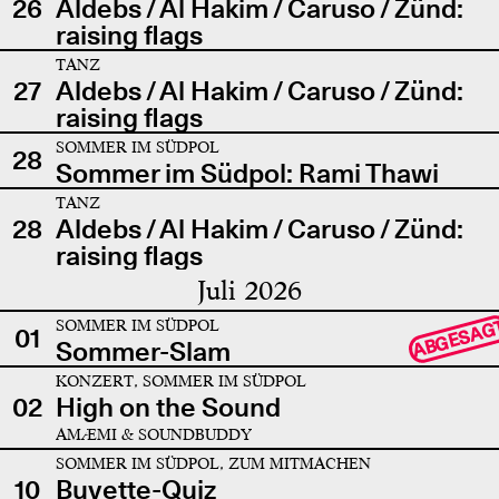
26
Aldebs / Al Hakim / Caruso / Zünd:
raising flags
TANZ
27
Aldebs / Al Hakim / Caruso / Zünd:
raising flags
SOMMER IM SÜDPOL
28
Sommer im Südpol: Rami Thawi
TANZ
28
Aldebs / Al Hakim / Caruso / Zünd:
raising flags
Juli 2026
SOMMER IM SÜDPOL
ABGESAG
01
Sommer-Slam
KONZERT, SOMMER IM SÜDPOL
02
High on the Sound
AMÆMI & SOUNDBUDDY
SOMMER IM SÜDPOL, ZUM MITMACHEN
10
Buvette-Quiz