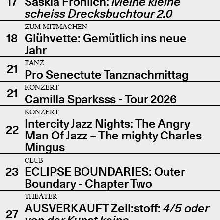
17
Saskia Fröhlich:
Meine kleine
scheiss Drecksbuchtour 2.0
ZUM MITMACHEN
18
Glühvette: Gemütlich ins neue
Jahr
TANZ
21
Pro Senectute Tanznachmittag
KONZERT
21
Camilla Sparksss - Tour 2026
KONZERT
Intercity Jazz Nights: The Angry
22
Man Of Jazz – The mighty Charles
Mingus
CLUB
23
ECLIPSE BOUNDARIES: Outer
Boundary - Chapter Two
THEATER
AUSVERKAUFT Zell:stoff:
4/5 oder
27
von der Kunst keine