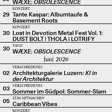
WÆXE:
OBSOLESCENCE
KONZERT
29
Tante Kaspar: Albumtaufe &
Basement Roots
KONZERT
30
Lost in Devotion Metal Fest Vol. 1:
DUST BOLT | THOLA | LOTRIFY
TANZ
30
WÆXE:
OBSOLESCENCE
Juni 2026
VERSCHIEDENES
02
Architekturgalerie Luzern:
KI in
der Architektur
VERSCHIEDENES
03
Sommer im Südpol: Sommer-Slam
ZUM MITMACHEN
05
Caribbean Vibes
KONZERT