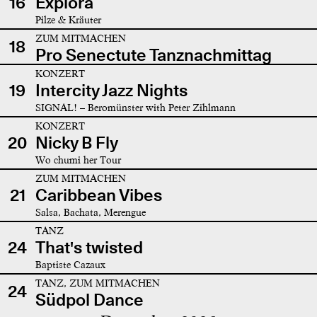
16
Explora
Pilze & Kräuter
ZUM MITMACHEN
18
Pro Senectute Tanznachmittag
KONZERT
19
Intercity Jazz Nights
SIGNAL! – Beromünster with Peter Zihlmann
KONZERT
20
Nicky B Fly
Wo chumi her Tour
ZUM MITMACHEN
21
Caribbean Vibes
Salsa, Bachata, Merengue
TANZ
24
That's twisted
Baptiste Cazaux
TANZ, ZUM MITMACHEN
24
Südpol Dance