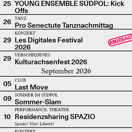
25
YOUNG ENSEMBLE SÜDPOL: Kick
Offs
TANZ
26
Pro Senectute Tanznachmittag
KONZERT
ABGESAG
29
Les Digitales Festival
2026
VERSCHIEDENES
29
Kulturachsenfest 2026
September 2026
CLUB
05
Last Move
SOMMER IM SÜDPOL
09
Sommer-Slam
PERFORMANCE, THEATER
10
Residenzsharing SPAZIO
Spazio! Vita! Libertà!
KONZERT