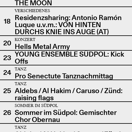
THE MOON
VERSCHIEDENES
Residenzsharing: Antonio Ramón
18
Luque u.v.m.: VON HINTEN
DURCHS KNIE INS AUGE (AT)
KONZERT
20
Hells Metal Army
YOUNG ENSEMBLE SÜDPOL: Kick
23
Offs
TANZ
24
Pro Senectute Tanznachmittag
TANZ
25
Aldebs / Al Hakim / Caruso / Zünd:
raising flags
SOMMER IM SÜDPOL
26
Sommer im Südpol: Gemischter
Chor Obernau
TANZ