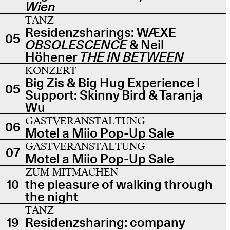
Wien
TANZ
Residenzsharings: WÆXE
05
OBSOLESCENCE
& Neil
Höhener
THE IN BETWEEN
KONZERT
Big Zis & Big Hug Experience |
05
Support: Skinny Bird & Taranja
Wu
GASTVERANSTALTUNG
06
Motel a Miio Pop-Up Sale
GASTVERANSTALTUNG
07
Motel a Miio Pop-Up Sale
ZUM MITMACHEN
10
the pleasure of walking through
the night
TANZ
19
Residenzsharing: company