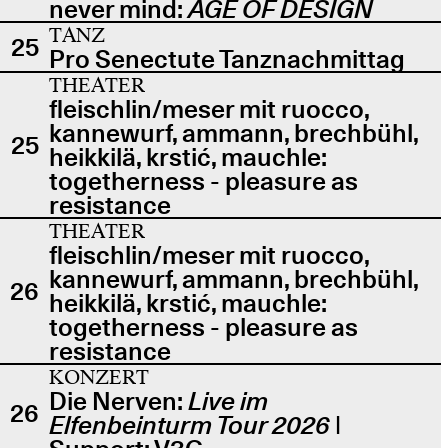
never mind:
AGE OF DESIGN
TANZ
25
Pro Senectute Tanznachmittag
THEATER
fleischlin/meser mit ruocco,
kannewurf, ammann, brechbühl,
25
heikkilä, krstić, mauchle:
togetherness - pleasure as
resistance
THEATER
fleischlin/meser mit ruocco,
kannewurf, ammann, brechbühl,
26
heikkilä, krstić, mauchle:
togetherness - pleasure as
resistance
KONZERT
Die Nerven:
Live im
26
Elfenbeinturm Tour 2026
|