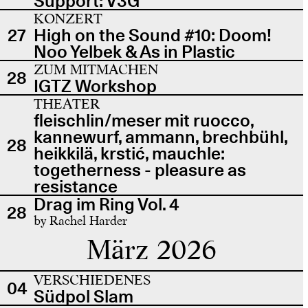
Support: V3G
KONZERT
27
High on the Sound #10: Doom!
Noo Yelbek & As in Plastic
ZUM MITMACHEN
28
IGTZ Workshop
THEATER
fleischlin/meser mit ruocco,
kannewurf, ammann, brechbühl,
28
heikkilä, krstić, mauchle:
togetherness - pleasure as
resistance
Drag im Ring Vol. 4
28
by Rachel Harder
März 2026
VERSCHIEDENES
04
Südpol Slam