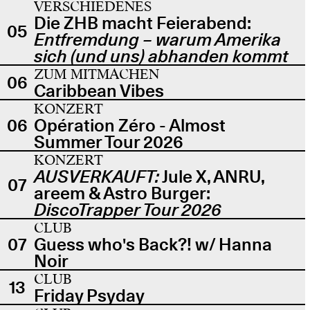
VERSCHIEDENES
Die ZHB macht Feierabend:
05
Entfremdung – warum Amerika
sich (und uns) abhanden kommt
ZUM MITMACHEN
06
Caribbean Vibes
KONZERT
06
Opération Zéro - Almost
Summer Tour 2026
KONZERT
AUSVERKAUFT:
Jule X, ANRU,
07
areem & Astro Burger:
DiscoTrapper Tour 2026
CLUB
07
Guess who's Back?! w/ Hanna
Noir
CLUB
13
Friday Psyday