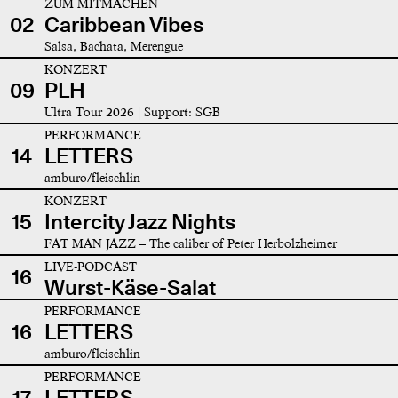
ZUM MITMACHEN
02
Caribbean Vibes
Salsa, Bachata, Merengue
KONZERT
09
PLH
Ultra Tour 2026 | Support: SGB
PERFORMANCE
14
LETTERS
amburo/fleischlin
KONZERT
15
Intercity Jazz Nights
FAT MAN JAZZ – The caliber of Peter Herbolzheimer
LIVE-PODCAST
16
Wurst-Käse-Salat
PERFORMANCE
16
LETTERS
amburo/fleischlin
PERFORMANCE
17
LETTERS