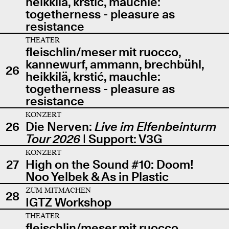
heikkilä, krstić, mauchle:
togetherness - pleasure as
resistance
THEATER
fleischlin/meser mit ruocco,
kannewurf, ammann, brechbühl,
26
heikkilä, krstić, mauchle:
togetherness - pleasure as
resistance
KONZERT
26
Die Nerven:
Live im Elfenbeinturm
Tour 2026
| Support: V3G
KONZERT
27
High on the Sound #10: Doom!
Noo Yelbek & As in Plastic
ZUM MITMACHEN
28
IGTZ Workshop
THEATER
fleischlin/meser mit ruocco,