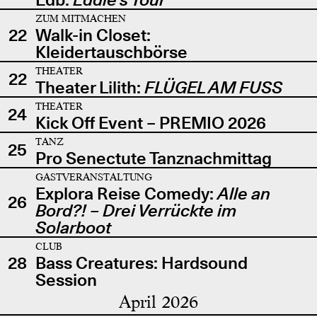
ZUM MITMACHEN
22
Walk-in Closet:
Kleidertauschbörse
THEATER
22
Theater Lilith:
FLÜGEL AM FUSS
THEATER
24
Kick Off Event – PREMIO 2026
TANZ
25
Pro Senectute Tanznachmittag
GASTVERANSTALTUNG
Explora Reise Comedy:
Alle an
26
Bord?! – Drei Verrückte im
Solarboot
CLUB
28
Bass Creatures: Hardsound
Session
April 2026