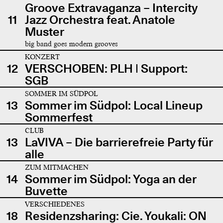
Groove Extravaganza – Intercity
11
Jazz Orchestra feat. Anatole
Muster
big band goes modern grooves
KONZERT
12
VERSCHOBEN: PLH | Support:
SGB
SOMMER IM SÜDPOL
13
Sommer im Südpol: Local Lineup
Sommerfest
CLUB
13
LaVIVA – Die barrierefreie Party für
alle
ZUM MITMACHEN
14
Sommer im Südpol: Yoga an der
Buvette
VERSCHIEDENES
18
Residenzsharing: Cie. Youkali: ON