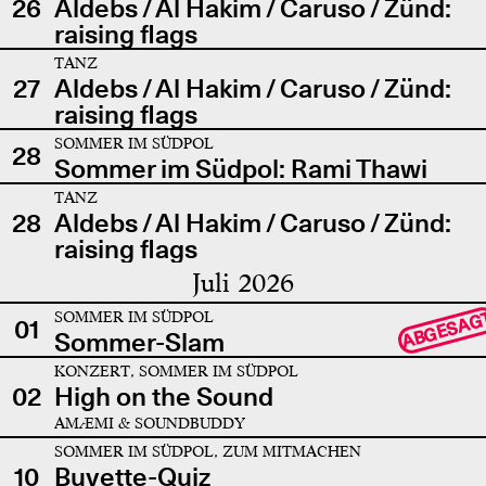
26
Aldebs / Al Hakim / Caruso / Zünd:
raising flags
TANZ
27
Aldebs / Al Hakim / Caruso / Zünd:
raising flags
SOMMER IM SÜDPOL
28
Sommer im Südpol: Rami Thawi
TANZ
28
Aldebs / Al Hakim / Caruso / Zünd:
raising flags
Juli 2026
SOMMER IM SÜDPOL
ABGESAG
01
Sommer-Slam
KONZERT, SOMMER IM SÜDPOL
02
High on the Sound
AMÆMI & SOUNDBUDDY
SOMMER IM SÜDPOL, ZUM MITMACHEN
10
Buvette-Quiz