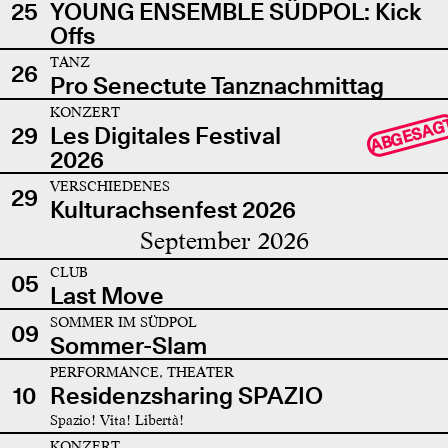
25
YOUNG ENSEMBLE SÜDPOL: Kick
Offs
TANZ
26
Pro Senectute Tanznachmittag
KONZERT
ABGESAG
29
Les Digitales Festival
2026
VERSCHIEDENES
29
Kulturachsenfest 2026
September 2026
CLUB
05
Last Move
SOMMER IM SÜDPOL
09
Sommer-Slam
PERFORMANCE, THEATER
10
Residenzsharing SPAZIO
Spazio! Vita! Libertà!
KONZERT