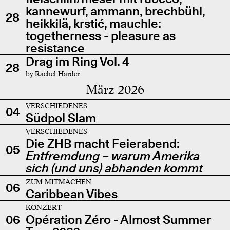
kannewurf, ammann, brechbühl,
28
heikkilä, krstić, mauchle:
togetherness - pleasure as
resistance
Drag im Ring Vol. 4
28
by Rachel Harder
März 2026
VERSCHIEDENES
04
Südpol Slam
VERSCHIEDENES
Die ZHB macht Feierabend:
05
Entfremdung – warum Amerika
sich (und uns) abhanden kommt
ZUM MITMACHEN
06
Caribbean Vibes
KONZERT
06
Opération Zéro - Almost Summer