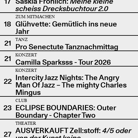
17
Saskia Fröhlich:
Meine kleine
scheiss Drecksbuchtour 2.0
ZUM MITMACHEN
18
Glühvette: Gemütlich ins neue
Jahr
TANZ
21
Pro Senectute Tanznachmittag
KONZERT
21
Camilla Sparksss - Tour 2026
KONZERT
Intercity Jazz Nights: The Angry
22
Man Of Jazz – The mighty Charles
Mingus
CLUB
23
ECLIPSE BOUNDARIES: Outer
Boundary - Chapter Two
THEATER
AUSVERKAUFT Zell:stoff:
4/5 oder
27
von der Kunst keine