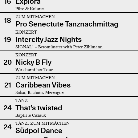
16
Explora
Pilze & Kräuter
ZUM MITMACHEN
18
Pro Senectute Tanznachmittag
KONZERT
19
Intercity Jazz Nights
SIGNAL! – Beromünster with Peter Zihlmann
KONZERT
20
Nicky B Fly
Wo chumi her Tour
ZUM MITMACHEN
21
Caribbean Vibes
Salsa, Bachata, Merengue
TANZ
24
That's twisted
Baptiste Cazaux
TANZ, ZUM MITMACHEN
24
Südpol Dance