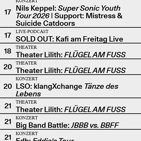
KONZERT
Nils Keppel:
Super Sonic Youth
17
Tour 2026
| Support: Mistress &
Suicide Catdoors
LIVE-PODCAST
17
SOLD OUT: Kafi am Freitag Live
THEATER
18
Theater Lilith:
FLÜGEL AM FUSS
THEATER
20
Theater Lilith:
FLÜGEL AM FUSS
KONZERT
20
LSO: klangXchange
Tänze des
Lebens
THEATER
21
Theater Lilith:
FLÜGEL AM FUSS
KONZERT
21
Big Band Battle:
JBBB vs. BBFF
KONZERT
21
Edb:
Eddie's Tour