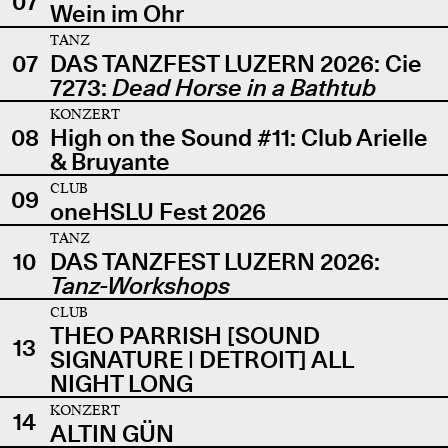
07
Wein im Ohr
TANZ
07
DAS TANZFEST LUZERN 2026: Cie
7273:
Dead Horse in a Bathtub
KONZERT
08
High on the Sound #11: Club Arielle
& Bruyante
CLUB
09
oneHSLU Fest 2026
TANZ
10
DAS TANZFEST LUZERN 2026:
Tanz-Workshops
CLUB
THEO PARRISH [SOUND
13
SIGNATURE | DETROIT] ALL
NIGHT LONG
KONZERT
14
ALTIN GÜN