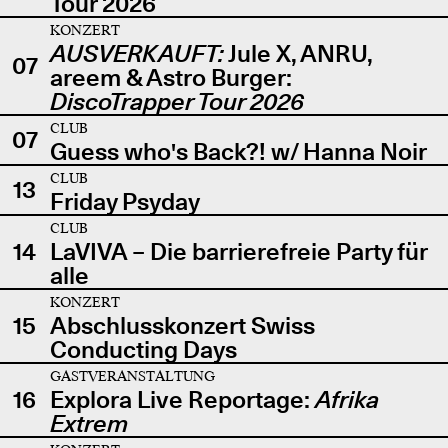
Tour 2026
KONZERT
AUSVERKAUFT:
Jule X, ANRU,
07
areem & Astro Burger:
DiscoTrapper Tour 2026
CLUB
07
Guess who's Back?! w/ Hanna Noir
CLUB
13
Friday Psyday
CLUB
14
LaVIVA – Die barrierefreie Party für
alle
KONZERT
15
Abschlusskonzert Swiss
Conducting Days
GASTVERANSTALTUNG
16
Explora Live Reportage:
Afrika
Extrem