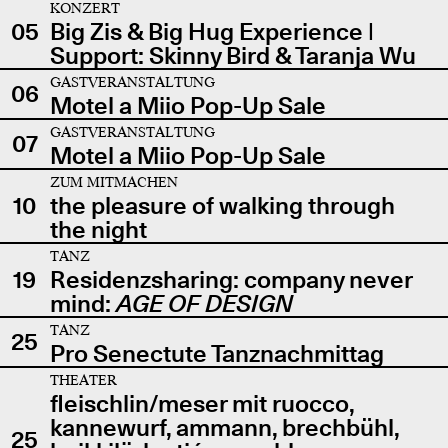
KONZERT
05
Big Zis & Big Hug Experience |
Support: Skinny Bird & Taranja Wu
GASTVERANSTALTUNG
06
Motel a Miio Pop-Up Sale
GASTVERANSTALTUNG
07
Motel a Miio Pop-Up Sale
ZUM MITMACHEN
10
the pleasure of walking through
the night
TANZ
19
Residenzsharing: company never
mind:
AGE OF DESIGN
TANZ
25
Pro Senectute Tanznachmittag
THEATER
fleischlin/meser mit ruocco,
kannewurf, ammann, brechbühl,
25