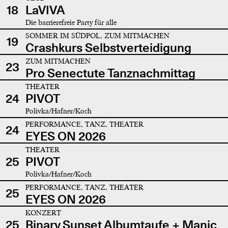
18
LaVIVA
Die barrierefreie Party für alle
SOMMER IM SÜDPOL, ZUM MITMACHEN
19
Crashkurs Selbstverteidigung
ZUM MITMACHEN
23
Pro Senectute Tanznachmittag
THEATER
24
PIVOT
Polivka/Hafner/Koch
PERFORMANCE, TANZ, THEATER
24
EYES ON 2026
THEATER
25
PIVOT
Polivka/Hafner/Koch
PERFORMANCE, TANZ, THEATER
25
EYES ON 2026
KONZERT
25
Binary Sunset Albumtaufe + Manic