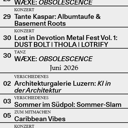
WÆXE:
OBSOLESCENCE
KONZERT
29
Tante Kaspar: Albumtaufe &
Basement Roots
KONZERT
30
Lost in Devotion Metal Fest Vol. 1:
DUST BOLT | THOLA | LOTRIFY
TANZ
30
WÆXE:
OBSOLESCENCE
Juni 2026
VERSCHIEDENES
02
Architekturgalerie Luzern:
KI in
der Architektur
VERSCHIEDENES
03
Sommer im Südpol: Sommer-Slam
ZUM MITMACHEN
05
Caribbean Vibes
KONZERT