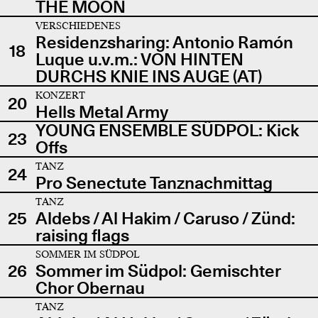
THE MOON
VERSCHIEDENES
Residenzsharing: Antonio Ramón
18
Luque u.v.m.: VON HINTEN
DURCHS KNIE INS AUGE (AT)
KONZERT
20
Hells Metal Army
YOUNG ENSEMBLE SÜDPOL: Kick
23
Offs
TANZ
24
Pro Senectute Tanznachmittag
TANZ
25
Aldebs / Al Hakim / Caruso / Zünd:
raising flags
SOMMER IM SÜDPOL
26
Sommer im Südpol: Gemischter
Chor Obernau
TANZ