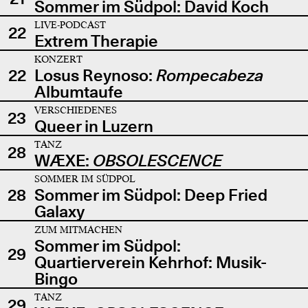
Sommer im Südpol: David Koch
LIVE-PODCAST
22
Extrem Therapie
KONZERT
22
Losus Reynoso:
Rompecabeza
Albumtaufe
VERSCHIEDENES
23
Queer in Luzern
TANZ
28
WÆXE:
OBSOLESCENCE
SOMMER IM SÜDPOL
28
Sommer im Südpol: Deep Fried
Galaxy
ZUM MITMACHEN
Sommer im Südpol:
29
Quartierverein Kehrhof: Musik-
Bingo
TANZ
29