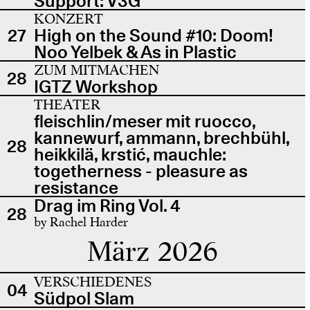
Support: V3G
KONZERT
27
High on the Sound #10: Doom!
Noo Yelbek & As in Plastic
ZUM MITMACHEN
28
IGTZ Workshop
THEATER
fleischlin/meser mit ruocco,
kannewurf, ammann, brechbühl,
28
heikkilä, krstić, mauchle:
togetherness - pleasure as
resistance
Drag im Ring Vol. 4
28
by Rachel Harder
März 2026
VERSCHIEDENES
04
Südpol Slam