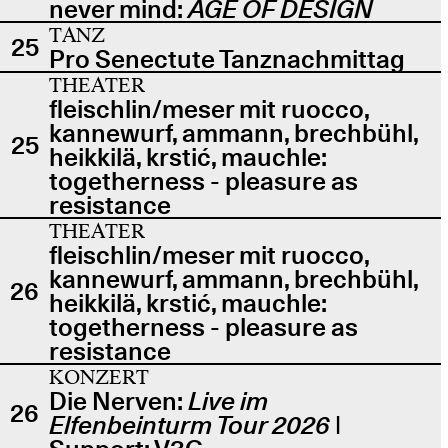
never mind:
AGE OF DESIGN
TANZ
25
Pro Senectute Tanznachmittag
THEATER
fleischlin/meser mit ruocco,
kannewurf, ammann, brechbühl,
25
heikkilä, krstić, mauchle:
togetherness - pleasure as
resistance
THEATER
fleischlin/meser mit ruocco,
kannewurf, ammann, brechbühl,
26
heikkilä, krstić, mauchle:
togetherness - pleasure as
resistance
KONZERT
Die Nerven:
Live im
26
Elfenbeinturm Tour 2026
|