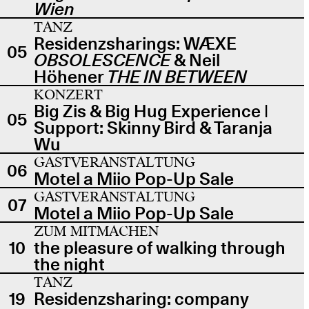
Wien
TANZ
Residenzsharings: WÆXE
05
OBSOLESCENCE
& Neil
Höhener
THE IN BETWEEN
KONZERT
Big Zis & Big Hug Experience |
05
Support: Skinny Bird & Taranja
Wu
GASTVERANSTALTUNG
06
Motel a Miio Pop-Up Sale
GASTVERANSTALTUNG
07
Motel a Miio Pop-Up Sale
ZUM MITMACHEN
10
the pleasure of walking through
the night
TANZ
19
Residenzsharing: company