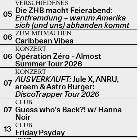
VERSCHIEDENES
Die ZHB macht Feierabend:
05
Entfremdung – warum Amerika
sich (und uns) abhanden kommt
ZUM MITMACHEN
06
Caribbean Vibes
KONZERT
06
Opération Zéro - Almost
Summer Tour 2026
KONZERT
AUSVERKAUFT:
Jule X, ANRU,
07
areem & Astro Burger:
DiscoTrapper Tour 2026
CLUB
07
Guess who's Back?! w/ Hanna
Noir
CLUB
13
Friday Psyday